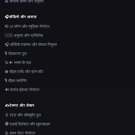
🎤 वीडियो डबिंग और अनुवाद
🎧
ऑडियो और आवाज़
🎼 AI सॉन्ग और म्यूज़िक जेनरेटर
🇺🇳 अनुवाद और प्रतिलेख
🎧 ऑडियो एन्हांसर और वोकल रिमूवल
🎙️ पोडकास्ट टूल
📝🔉 भाषण के पाठ
☎️ वॉइस एजेंट और फ़ोन बॉट
🎙️ वॉइस क्लोनिंग
🔊 साउंड इफ़ेक्ट जेनरेटर
✍️
टेक्स्ट और लेखन
📄 PDF और डॉक्यूमेंट टूल
🕵️ एआई डिटेक्टर और ह्यूमनाइज़र
📝 कवर लेटर जेनरेटर