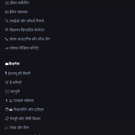
✉️ ईमेल मार्केटिंग
📧 ईमेल सहायक
🔍 एसईओ और कीवर्ड रिसर्च
🪧 विज्ञापन क्रिएटिव जेनरेटर
📞 सेल्स आउटरीच और लीड जेन
📣 सोशल मीडिया कॉन्टेंट
💼
बिज़नेस
🎙️ इंटरव्यू की तैयारी
🛒 ई-कॉमर्स
👩‍⚖️ कानूनी
👨‍💻 ग्राहक सहेयता
🧑‍💼 रिक्रूटिंग और एटीएस
📋 रेज़्यूमे और सीवी बिल्डर
📈 लेखा और वित्त