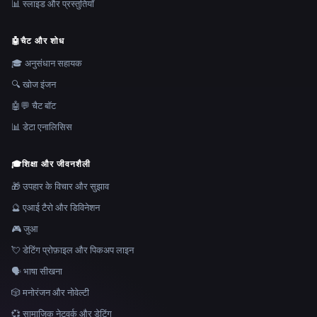
📊 स्लाइड और प्रस्तुतियाँ
🤖
चैट और शोध
🎓 अनुसंधान सहायक
🔍 खोज इंजन
🤖💬 चैट बॉट
📊 डेटा एनालिसिस
🎓
शिक्षा और जीवनशैली
🎁 उपहार के विचार और सुझाव
🔮 एआई टैरो और डिविनेशन
🎮 जुआ
💘 डेटिंग प्रोफ़ाइल और पिकअप लाइन
🗣️ भाषा सीखना
🎲 मनोरंजन और नोवेल्टी
💞 सामाजिक नेटवर्क और डेटिंग