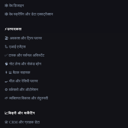
🕸 वेब डिजाइन
🕸️ वेब स्क्रैपिंग और डेटा एक्सट्रैक्शन
⚡
उत्पादकता
🏖 अवकाश और ट्रिप प्लानर
🦾 एआई एजेंट्स
✅ टास्क और पर्सनल असिस्टेंट
🧠 नोट लेना और सेकंड ब्रेन
👨‍💻 बैठक सहायक
🍳 मील और रेसिपी प्लानर
⚙️ वर्कफ़्लो और ऑटोमेशन
🌱 व्यक्तिगत विकास और तंदुरुस्ती
📈
बिक्री और मार्केटिंग
📇 CRM और ग्राहक डेटा