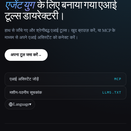
एजेंट युग
के लिए बनाया गया एआई
That AI Collection
टूल्स डायरेक्टरी।
हाथ से जाँचे गए और श्रेणीबद्ध एआई टूल्स। खुद ब्राउज़ करें, या MCP के
माध्यम से अपने एआई असिस्टेंट को कनेक्ट करें।
अपना टूल जमा करें
→
एआई असिस्टेंट जोड़ें
MCP
मशीन-पठनीय सूचकांक
LLMS.TXT
Language
▾