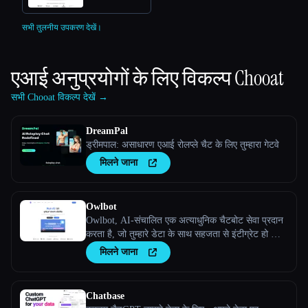
सभी तुलनीय उपकरण देखें।
एआई अनुप्रयोगों के लिए विकल्प
Chooat
सभी Chooat विकल्प देखें →
DreamPal
ड्रीमपाल: असाधारण एआई रोलप्ले चैट के लिए तुम्हारा गेटवे
मिलने जाना
Owlbot
Owlbot, AI-संचालित एक अत्याधुनिक चैटबोट सेवा प्रदान
करता है, जो तुम्हारे डेटा के साथ सहजता से इंटीग्रेट हो जाती
है, ताकि तुम्हेंं, तुम्हारे ग्राहकों या तुम्हारी टीम को तुरंत
मिलने जाना
प्रतिसाद मिले।
Chatbase