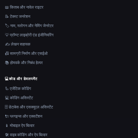
📖 किताब और नावेल राइटर
📝 टेक्स्ट जनरेशन
🏷️ नाम, स्लोगन और नेमिंग जेनरेटर
💡 प्रॉम्प्ट लाइब्रेरी एंड इंजीनियरिंग
✍️ लेखन सहायक
📠 सामग्री निर्माण और एसईओ
📚 होमवर्क और निबंध हेल्पर
💻
कोड और डेवलपमेंट
🦾 एजेंटिक कोडिंग
💻 कोडिंग असिस्टेंट
🗄️ डेटाबेस और एसक्यूएल असिस्टेंट
🔌 प्लगइन्स और एक्सटेंशन
📱 मोबाइल ऐप बिल्डर
🛠️ वाइब कोडिंग और ऐप बिल्डर