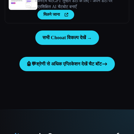
कस्टम चैटGPT तुम्हारे डेटा के लिए - अपने डेटा पर
प्रशिक्षित AI चैटबोट बनाएँ
मिलने जाना
सभी Chooat विकल्प देखें →
🤖💬
श्रेणी से अधिक एप्लिकेशन देखें
चैट बॉट