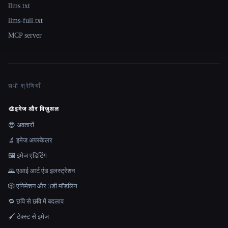
llms.txt
llms-full.txt
MCP server
सभी श्रेणियाँ
🎨
इमेज और विज़ुअल
😎 अवतारों
🔬 इमेज अपस्केलर
🖼️ इमेज एडिटिंग
🌄 एआई आर्ट एंड इलस्ट्रेशन
🎲 एनिमेशन और 3डी मॉडलिंग
🔁 छवि से छवि में बदलाव
🖌️ टेक्स्ट से इमेज