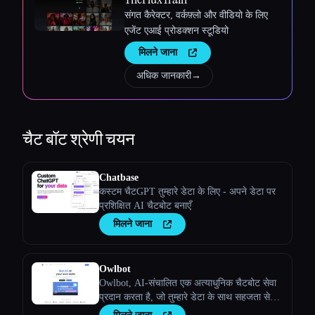
संगत कैरेक्टर, वर्कफ़्लो और वीडियो के लिए
एजेंट एआई प्रोडक्शन स्टूडियो
मिलने जाना
अधिक जानकारी
→
चैट बॉट
श्रेणी चयन
Chatbase
कस्टम चैटGPT तुम्हारे डेटा के लिए - अपने डेटा पर
प्रशिक्षित AI चैटबोट बनाएँ
मिलने जाना
Owlbot
Owlbot, AI-संचालित एक अत्याधुनिक चैटबोट सेवा
प्रदान करता है, जो तुम्हारे डेटा के साथ सहजता से
इंटीग्रेट हो जाती है, ताकि तुम्हेंं, तुम्हारे ग्राहकों या