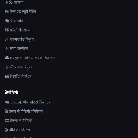
👩‍🎤 पहनावा
📸 फ़ेस एंड ब्यूटी रेटिंग
🎭 फ़ेस स्वैप
🖼️ फ़ोटो रीस्टोरेशन
🪄 बैकग्राउंड रिमूवर
⚜️ लोगो जनरेटर
🏯 वास्तुकला और आंतरिक डिजाइन
💧 वॉटरमार्क रिमूवर
🪪 हेडशॉट जेनरेटर
🎬
वीडियो
📲 TikTok और शॉर्ट्स क्रिएटर
🎬 इमेज से वीडियो एनिमेशन
🎞️ टेक्स्ट से वीडियो
🎬 वीडियो एडिटिंग