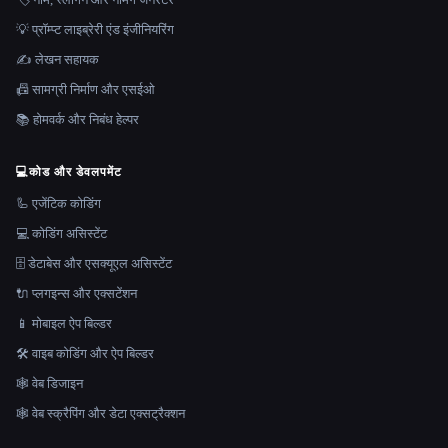
💡 प्रॉम्प्ट लाइब्रेरी एंड इंजीनियरिंग
✍️ लेखन सहायक
📠 सामग्री निर्माण और एसईओ
📚 होमवर्क और निबंध हेल्पर
💻
कोड और डेवलपमेंट
🦾 एजेंटिक कोडिंग
💻 कोडिंग असिस्टेंट
🗄️ डेटाबेस और एसक्यूएल असिस्टेंट
🔌 प्लगइन्स और एक्सटेंशन
📱 मोबाइल ऐप बिल्डर
🛠️ वाइब कोडिंग और ऐप बिल्डर
🕸 वेब डिजाइन
🕸️ वेब स्क्रैपिंग और डेटा एक्सट्रैक्शन