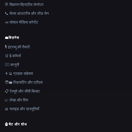
🪧 विज्ञापन क्रिएटिव जेनरेटर
📞 सेल्स आउटरीच और लीड जेन
📣 सोशल मीडिया कॉन्टेंट
💼
बिज़नेस
🎙️ इंटरव्यू की तैयारी
🛒 ई-कॉमर्स
👩‍⚖️ कानूनी
👨‍💻 ग्राहक सहेयता
🧑‍💼 रिक्रूटिंग और एटीएस
📋 रेज़्यूमे और सीवी बिल्डर
📈 लेखा और वित्त
📊 स्लाइड और प्रस्तुतियाँ
🤖
चैट और शोध