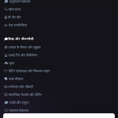
🎓 अनुसंधान सहायक
🔍 खोज इंजन
🤖💬 चैट बॉट
📊 डेटा एनालिसिस
🎓
शिक्षा और जीवनशैली
🎁 उपहार के विचार और सुझाव
🔮 एआई टैरो और डिविनेशन
🎮 जुआ
💘 डेटिंग प्रोफ़ाइल और पिकअप लाइन
🗣️ भाषा सीखना
🎲 मनोरंजन और नोवेल्टी
💞 सामाजिक नेटवर्क और डेटिंग
🎓 स्टडी और ट्यूटर
👩‍⚕️ स्वास्थ्य देखभाल
भाषा