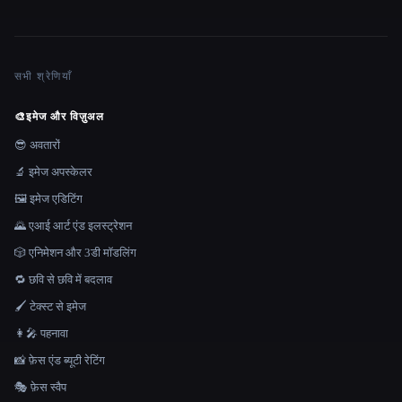
सभी श्रेणियाँ
🎨
इमेज और विज़ुअल
😎 अवतारों
🔬 इमेज अपस्केलर
🖼️ इमेज एडिटिंग
🌄 एआई आर्ट एंड इलस्ट्रेशन
🎲 एनिमेशन और 3डी मॉडलिंग
🔁 छवि से छवि में बदलाव
🖌️ टेक्स्ट से इमेज
👩‍🎤 पहनावा
📸 फ़ेस एंड ब्यूटी रेटिंग
🎭 फ़ेस स्वैप