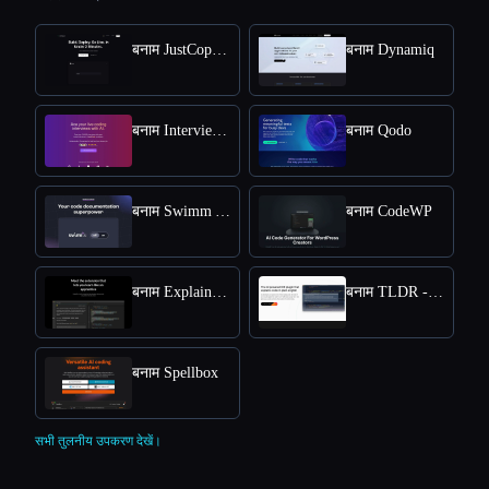
बनाम JustCopy AI
बनाम Dynamiq
बनाम Interview Solver
बनाम Qodo
बनाम Swimm AI
बनाम CodeWP
बनाम ExplainDev
बनाम TLDR - Jetbrains IDE Plugin
बनाम Spellbox
सभी तुलनीय उपकरण देखें।