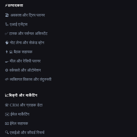
⚡
उत्पादकता
🏖 अवकाश और ट्रिप प्लानर
🦾 एआई एजेंट्स
✅ टास्क और पर्सनल असिस्टेंट
🧠 नोट लेना और सेकंड ब्रेन
👨‍💻 बैठक सहायक
🍳 मील और रेसिपी प्लानर
⚙️ वर्कफ़्लो और ऑटोमेशन
🌱 व्यक्तिगत विकास और तंदुरुस्ती
📈
बिक्री और मार्केटिंग
📇 CRM और ग्राहक डेटा
✉️ ईमेल मार्केटिंग
📧 ईमेल सहायक
🔍 एसईओ और कीवर्ड रिसर्च