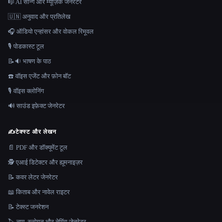
🎼 AI सॉन्ग और म्यूज़िक जेनरेटर
🇺🇳 अनुवाद और प्रतिलेख
🎧 ऑडियो एन्हांसर और वोकल रिमूवल
🎙️ पोडकास्ट टूल
📝🔉 भाषण के पाठ
☎️ वॉइस एजेंट और फ़ोन बॉट
🎙️ वॉइस क्लोनिंग
🔊 साउंड इफ़ेक्ट जेनरेटर
✍️
टेक्स्ट और लेखन
📄 PDF और डॉक्यूमेंट टूल
🕵️ एआई डिटेक्टर और ह्यूमनाइज़र
📝 कवर लेटर जेनरेटर
📖 किताब और नावेल राइटर
📝 टेक्स्ट जनरेशन
🏷️ नाम, स्लोगन और नेमिंग जेनरेटर