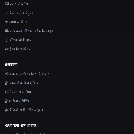
🖼️ फ़ोटो रीस्टोरेशन
🪄 बैकग्राउंड रिमूवर
⚜️ लोगो जनरेटर
🏯 वास्तुकला और आंतरिक डिजाइन
💧 वॉटरमार्क रिमूवर
🪪 हेडशॉट जेनरेटर
🎬
वीडियो
📲 TikTok और शॉर्ट्स क्रिएटर
🎬 इमेज से वीडियो एनिमेशन
🎞️ टेक्स्ट से वीडियो
🎬 वीडियो एडिटिंग
🎤 वीडियो डबिंग और अनुवाद
🎧
ऑडियो और आवाज़