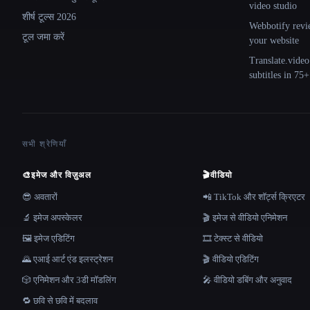
video studio
शीर्ष टूल्स 2026
Webbotify revi
टूल जमा करें
your website
Translate.video
subtitles in 75
सभी श्रेणियाँ
🎨
इमेज और विज़ुअल
🎬
वीडियो
😎 अवतारों
📲 TikTok और शॉर्ट्स क्रिएटर
🔬 इमेज अपस्केलर
🎬 इमेज से वीडियो एनिमेशन
🖼️ इमेज एडिटिंग
🎞️ टेक्स्ट से वीडियो
🌄 एआई आर्ट एंड इलस्ट्रेशन
🎬 वीडियो एडिटिंग
🎲 एनिमेशन और 3डी मॉडलिंग
🎤 वीडियो डबिंग और अनुवाद
🔁 छवि से छवि में बदलाव