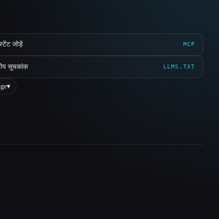
ेंट जोड़ें
MCP
ीय सूचकांक
LLMS.TXT
ge
▾