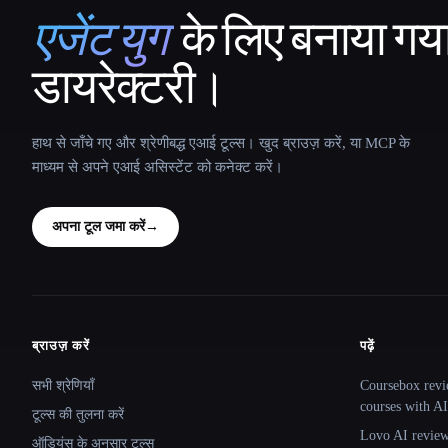
एजेंट युग
के लिए बनाया गय
That AI Collection
डायरेक्टरी।
हाथ से जाँचे गए और श्रेणीबद्ध एआई टूल्स। खुद ब्राउज़ करें, या MCP के
माध्यम से अपने एआई असिस्टेंट को कनेक्ट करें।
अपना टूल जमा करें
→
ब्राउज़ करें
पढ़ें
Site navigation
सभी श्रेणियाँ
Coursebox revi
courses with AI
टूल्स की तुलना करें
Lovo AI review:
ऑडियंस के अनुसार टूल्स