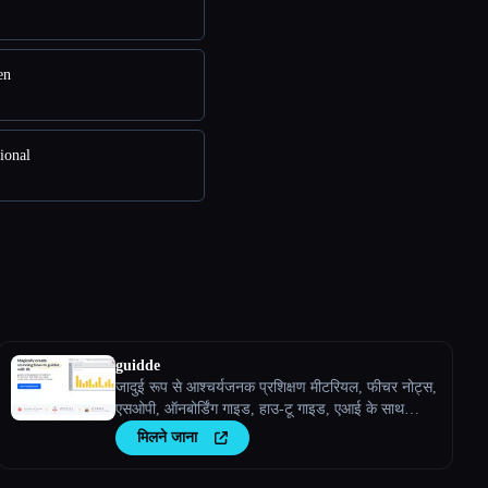
en
ional
guidde
जादुई रूप से आश्चर्यजनक प्रशिक्षण मीटरियल, फीचर नोट्स,
एसओपी, ऑनबोर्डिंग गाइड, हाउ-टू गाइड, एआई के साथ
अक्सर पूछे जाने वाले प्रश्न बनाएं।
मिलने जाना