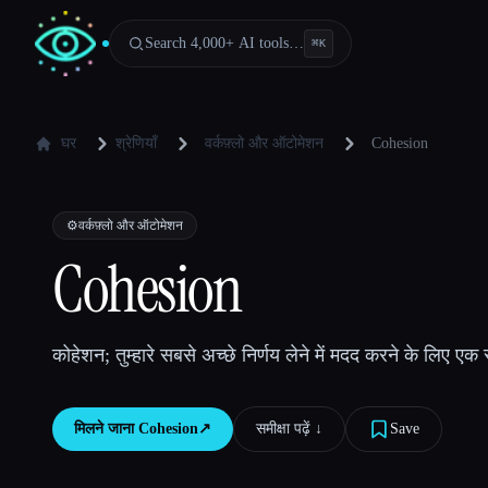
Search 4,000+ AI tools…
⌘
K
घर
श्रेणियाँ
वर्कफ़्लो और ऑटोमेशन
Cohesion
⚙️
वर्कफ़्लो और ऑटोमेशन
Cohesion
कोहेशन; तुम्हारे सबसे अच्छे निर्णय लेने में मदद करने के लिए एक स्
मिलने जाना
Cohesion
↗︎
समीक्षा पढ़ें ↓︎
Save