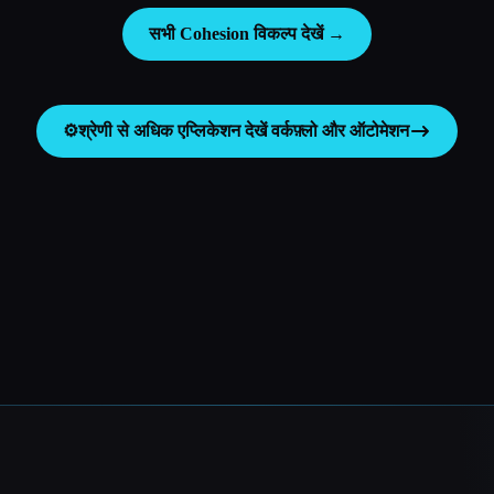
सभी Cohesion विकल्प देखें →
⚙️
श्रेणी से अधिक एप्लिकेशन देखें
वर्कफ़्लो और ऑटोमेशन