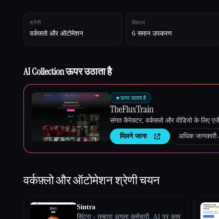
श्रेणी
विकल्प
वर्कफ़्लो और ऑटोमेशन
6 समान उपकरण
Esc
AI Collection ऊपर उठाता है
★
ऊपर उठाता है
TheFluxTrain
संगत कैरेक्टर, वर्कफ़्लो और वीडियो के लिए ए
मिलने जाना
अधिक जानकारी
वर्कफ़्लो और ऑटोमेशन
श्रेणी चयन
Sintra
सिंट्रा - तुम्हारा अगला कर्मचारी, AI पर काम