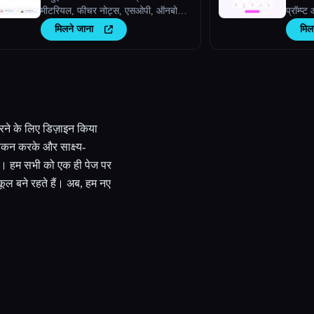
मीटरियल, फीचर नोट्स, एसओपी, ऑनबोर्डिंग
प्रॉम्प्
गाइड, हाउ-टू गाइड, एआई के साथ अक्सर
मिलने जाना
मिल
पूछे जाने वाले प्रश्न बनाएं।
करने के लिए डिज़ाइन किया
ंकन करके और साक्ष्य-
ना। हम सभी को एक ही पेज पर
नुकूल बने रहते हैं। अब, हम नए