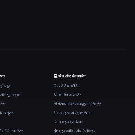
ेखन
💻
कोड और डेवलपमेंट
मेंट टूल
🦾 एजेंटिक कोडिंग
 और ह्यूमनाइज़र
💻 कोडिंग असिस्टेंट
रेटर
🗄️ डेटाबेस और एसक्यूएल असिस्टेंट
ेल राइटर
🔌 प्लगइन्स और एक्सटेंशन
न
📱 मोबाइल ऐप बिल्डर
र नेमिंग जेनरेटर
🛠️ वाइब कोडिंग और ऐप बिल्डर