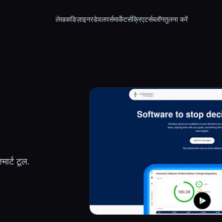
लेखक
डिज़ाइनर
डेवलपर्स
मार्केटर्स
क्रिएटर्स
ब्लॉग
तुलना करें
मार्ट टूल.