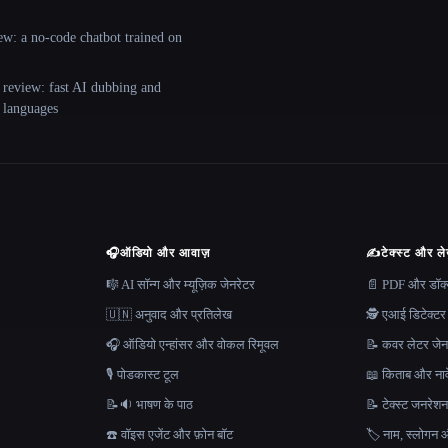
ew: a no-code chatbot trained on
 review: fast AI dubbing and
+ languages
🎧
ऑडियो और आवाज़
✍️
टेक्स्ट और ल
🎼 AI सॉन्ग और म्यूज़िक जेनरेटर
📄 PDF और डॉक्यू
🇺🇳 अनुवाद और प्रतिलेख
🕵️ एआई डिटेक्टर
🎧 ऑडियो एन्हांसर और वोकल रिमूवल
📝 कवर लेटर जेन
🎙️ पोडकास्ट टूल
📖 किताब और नाव
📝🔉 भाषण के पाठ
📝 टेक्स्ट जनरेश
☎️ वॉइस एजेंट और फ़ोन बॉट
🏷️ नाम, स्लोगन औ