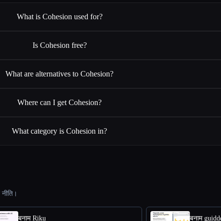
What is Cohesion used for?
Is Cohesion free?
What are alternatives to Cohesion?
Where can I get Cohesion?
What category is Cohesion in?
ट नीति।
बनाम Riku
बनाम guidd