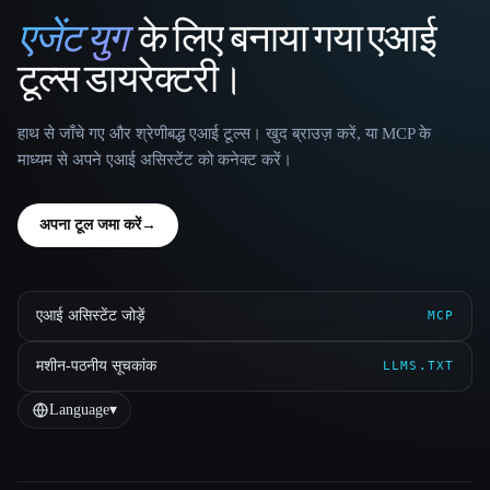
एजेंट युग
के लिए बनाया गया एआई
That AI Collection
टूल्स डायरेक्टरी।
हाथ से जाँचे गए और श्रेणीबद्ध एआई टूल्स। खुद ब्राउज़ करें, या MCP के
माध्यम से अपने एआई असिस्टेंट को कनेक्ट करें।
अपना टूल जमा करें
→
एआई असिस्टेंट जोड़ें
MCP
मशीन-पठनीय सूचकांक
LLMS.TXT
Language
▾