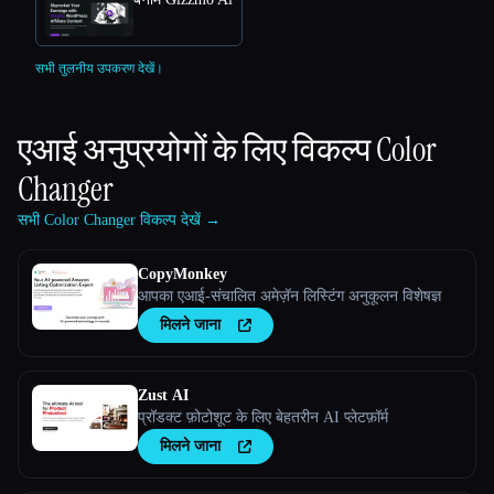
सभी तुलनीय उपकरण देखें।
एआई अनुप्रयोगों के लिए विकल्प
Color
Changer
सभी Color Changer विकल्प देखें →
CopyMonkey
आपका एआई-संचालित अमेज़ॅन लिस्टिंग अनुकूलन विशेषज्ञ
मिलने जाना
Zust AI
प्रॉडक्ट फ़ोटोशूट के लिए बेहतरीन AI प्लेटफ़ॉर्म
मिलने जाना