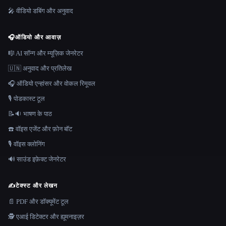
🎤 वीडियो डबिंग और अनुवाद
🎧
ऑडियो और आवाज़
🎼 AI सॉन्ग और म्यूज़िक जेनरेटर
🇺🇳 अनुवाद और प्रतिलेख
🎧 ऑडियो एन्हांसर और वोकल रिमूवल
🎙️ पोडकास्ट टूल
📝🔉 भाषण के पाठ
☎️ वॉइस एजेंट और फ़ोन बॉट
🎙️ वॉइस क्लोनिंग
🔊 साउंड इफ़ेक्ट जेनरेटर
✍️
टेक्स्ट और लेखन
📄 PDF और डॉक्यूमेंट टूल
🕵️ एआई डिटेक्टर और ह्यूमनाइज़र