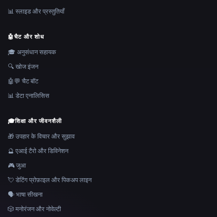
📊 स्लाइड और प्रस्तुतियाँ
🤖
चैट और शोध
🎓 अनुसंधान सहायक
🔍 खोज इंजन
🤖💬 चैट बॉट
📊 डेटा एनालिसिस
🎓
शिक्षा और जीवनशैली
🎁 उपहार के विचार और सुझाव
🔮 एआई टैरो और डिविनेशन
🎮 जुआ
💘 डेटिंग प्रोफ़ाइल और पिकअप लाइन
🗣️ भाषा सीखना
🎲 मनोरंजन और नोवेल्टी