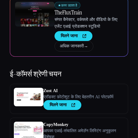
★
ऊपर उठाता है
TheFluxTrain
संगत कैरेक्टर, वर्कफ़्लो और वीडियो के लिए
एजेंट एआई प्रोडक्शन स्टूडियो
मिलने जाना
अधिक जानकारी
→
ई-कॉमर्स
श्रेणी चयन
Zust AI
प्रॉडक्ट फ़ोटोशूट के लिए बेहतरीन AI प्लेटफ़ॉर्म
मिलने जाना
CopyMonkey
आपका एआई-संचालित अमेज़ॅन लिस्टिंग अनुकूलन
विशेषज्ञ