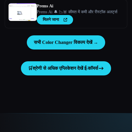
Prems Ai
Prems Ai 🔔 📉🚨 कीमत में कमी और रीस्टॉक अलर्ट्स
मिलने जाना
सभी Color Changer विकल्प देखें →
🛒
श्रेणी से अधिक एप्लिकेशन देखें
ई-कॉमर्स