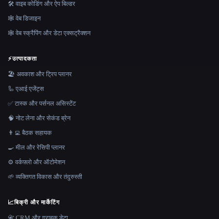
🛠️ वाइब कोडिंग और ऐप बिल्डर
🕸 वेब डिजाइन
🕸️ वेब स्क्रैपिंग और डेटा एक्सट्रैक्शन
⚡
उत्पादकता
🏖 अवकाश और ट्रिप प्लानर
🦾 एआई एजेंट्स
✅ टास्क और पर्सनल असिस्टेंट
🧠 नोट लेना और सेकंड ब्रेन
👨‍💻 बैठक सहायक
🍳 मील और रेसिपी प्लानर
⚙️ वर्कफ़्लो और ऑटोमेशन
🌱 व्यक्तिगत विकास और तंदुरुस्ती
📈
बिक्री और मार्केटिंग
📇 CRM और ग्राहक डेटा