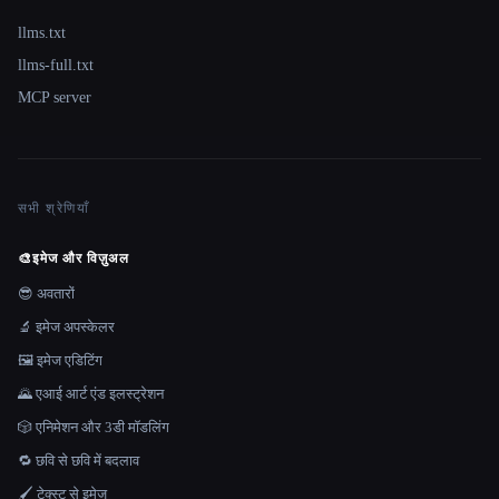
llms.txt
llms-full.txt
MCP server
सभी श्रेणियाँ
🎨
इमेज और विज़ुअल
😎 अवतारों
🔬 इमेज अपस्केलर
🖼️ इमेज एडिटिंग
🌄 एआई आर्ट एंड इलस्ट्रेशन
🎲 एनिमेशन और 3डी मॉडलिंग
🔁 छवि से छवि में बदलाव
🖌️ टेक्स्ट से इमेज