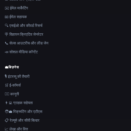
✉️ ईमेल मार्केटिंग
📧 ईमेल सहायक
🔍 एसईओ और कीवर्ड रिसर्च
🪧 विज्ञापन क्रिएटिव जेनरेटर
📞 सेल्स आउटरीच और लीड जेन
📣 सोशल मीडिया कॉन्टेंट
💼
बिज़नेस
🎙️ इंटरव्यू की तैयारी
🛒 ई-कॉमर्स
👩‍⚖️ कानूनी
👨‍💻 ग्राहक सहेयता
🧑‍💼 रिक्रूटिंग और एटीएस
📋 रेज़्यूमे और सीवी बिल्डर
📈 लेखा और वित्त