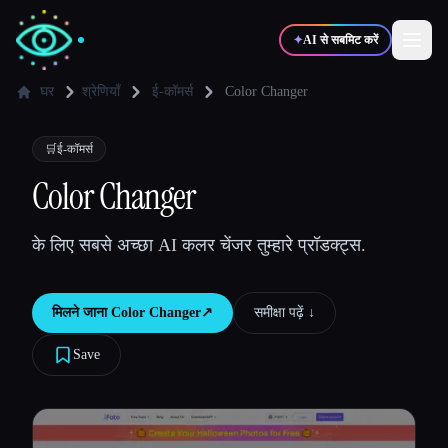
✦
AI से सबमिट करें
घर
श्रेणियाँ
ई-कॉमर्स
Color Changer
✍️
🎨
लेखक
डिज़ाइनर
🛒
ई-कॉमर्स
Color Changer
💻
📈
डेवलपर्स
मार्केटर्स
के लिए सबसे अच्छा AI कलर चेंजर तुम्हारे प्रॉडक्ट्स.
🎓
🎬
विद्यार्थी
क्रिएटर्स
मिलने जाना
Color Changer
↗︎
समीक्षा पढ़ें ↓︎
Save
ब्लॉग
टूल्स की तुलना करें