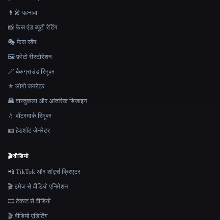
👩‍🎤 पहनावा
📸 फ़ेस एंड ब्यूटी रेटिंग
🎭 फ़ेस स्वैप
🖼️ फ़ोटो रीस्टोरेशन
🪄 बैकग्राउंड रिमूवर
⚜️ लोगो जनरेटर
🏯 वास्तुकला और आंतरिक डिजाइन
💧 वॉटरमार्क रिमूवर
🪪 हेडशॉट जेनरेटर
🎬
वीडियो
📲 TikTok और शॉर्ट्स क्रिएटर
🎬 इमेज से वीडियो एनिमेशन
🎞️ टेक्स्ट से वीडियो
🎬 वीडियो एडिटिंग