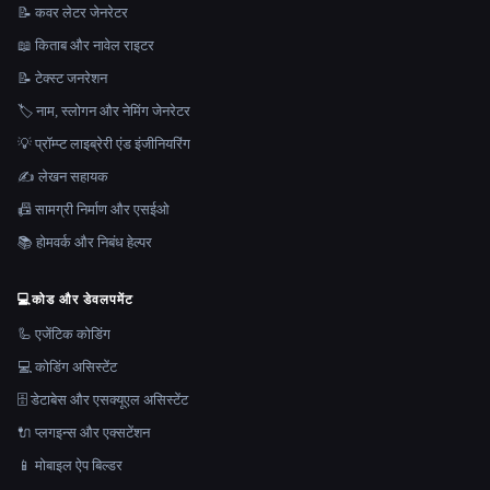
📝 कवर लेटर जेनरेटर
📖 किताब और नावेल राइटर
📝 टेक्स्ट जनरेशन
🏷️ नाम, स्लोगन और नेमिंग जेनरेटर
💡 प्रॉम्प्ट लाइब्रेरी एंड इंजीनियरिंग
✍️ लेखन सहायक
📠 सामग्री निर्माण और एसईओ
📚 होमवर्क और निबंध हेल्पर
💻
कोड और डेवलपमेंट
🦾 एजेंटिक कोडिंग
💻 कोडिंग असिस्टेंट
🗄️ डेटाबेस और एसक्यूएल असिस्टेंट
🔌 प्लगइन्स और एक्सटेंशन
📱 मोबाइल ऐप बिल्डर