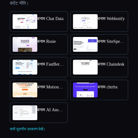
कंटेंट नीति।
बनाम Chat Data
बनाम Webbotify
बनाम Rosie
बनाम SiteSpeakAI
बनाम FastBots.ai
बनाम Chaindesk
बनाम MotionShot
बनाम chtrbx
बनाम AI Answers by Cohere
सभी तुलनीय उपकरण देखें।