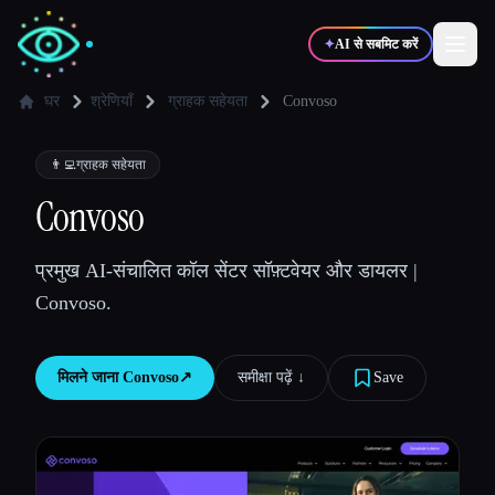
✦
AI से सबमिट करें
घर
श्रेणियाँ
ग्राहक सहेयता
Convoso
✍️
🎨
लेखक
डिज़ाइनर
👨‍💻
ग्राहक सहेयता
Convoso
💻
📈
डेवलपर्स
मार्केटर्स
प्रमुख AI-संचालित कॉल सेंटर सॉफ़्टवेयर और डायलर |
Convoso.
🎓
🎬
विद्यार्थी
क्रिएटर्स
मिलने जाना
Convoso
↗︎
समीक्षा पढ़ें ↓︎
Save
ब्लॉग
टूल्स की तुलना करें