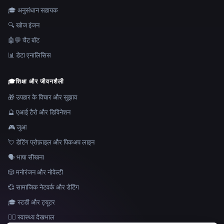
🎓 अनुसंधान सहायक
🔍 खोज इंजन
🤖💬 चैट बॉट
📊 डेटा एनालिसिस
🎓
शिक्षा और जीवनशैली
🎁 उपहार के विचार और सुझाव
🔮 एआई टैरो और डिविनेशन
🎮 जुआ
💘 डेटिंग प्रोफ़ाइल और पिकअप लाइन
🗣️ भाषा सीखना
🎲 मनोरंजन और नोवेल्टी
💞 सामाजिक नेटवर्क और डेटिंग
🎓 स्टडी और ट्यूटर
👩‍⚕️ स्वास्थ्य देखभाल
भाषा