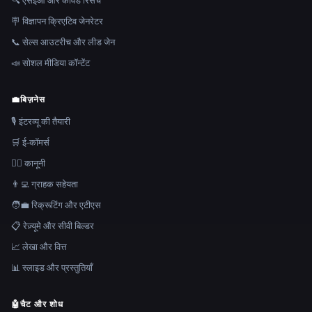
🔍 एसईओ और कीवर्ड रिसर्च
🪧 विज्ञापन क्रिएटिव जेनरेटर
📞 सेल्स आउटरीच और लीड जेन
📣 सोशल मीडिया कॉन्टेंट
💼
बिज़नेस
🎙️ इंटरव्यू की तैयारी
🛒 ई-कॉमर्स
👩‍⚖️ कानूनी
👨‍💻 ग्राहक सहेयता
🧑‍💼 रिक्रूटिंग और एटीएस
📋 रेज़्यूमे और सीवी बिल्डर
📈 लेखा और वित्त
📊 स्लाइड और प्रस्तुतियाँ
🤖
चैट और शोध