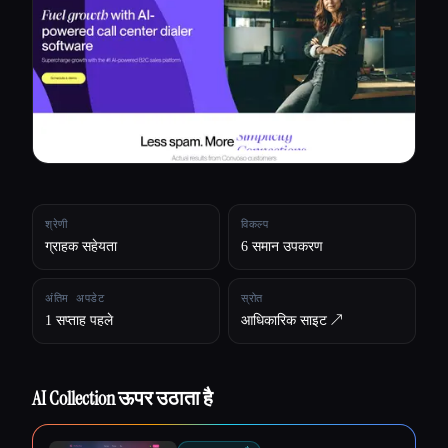
सभी श्रेणियाँ
हमारे बारे में
श्रेणी
विकल्प
ग्राहक सहेयता
6 समान उपकरण
अंतिम अपडेट
स्रोत
1 सप्ताह पहले
आधिकारिक साइट ↗︎
AI Collection ऊपर उठाता है
Esc