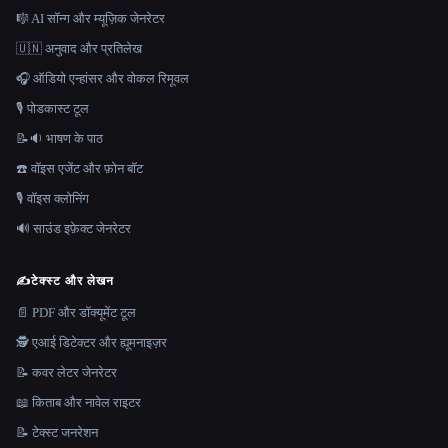
🎼 AI सॉन्ग और म्यूज़िक जेनरेटर
🇺🇳 अनुवाद और प्रतिलेख
🎧 ऑडियो एन्हांसर और वोकल रिमूवल
🎙️ पोडकास्ट टूल
📝🔉 भाषण के पाठ
☎️ वॉइस एजेंट और फ़ोन बॉट
🎙️ वॉइस क्लोनिंग
🔊 साउंड इफ़ेक्ट जेनरेटर
✍️
टेक्स्ट और लेखन
📄 PDF और डॉक्यूमेंट टूल
🕵️ एआई डिटेक्टर और ह्यूमनाइज़र
📝 कवर लेटर जेनरेटर
📖 किताब और नावेल राइटर
📝 टेक्स्ट जनरेशन