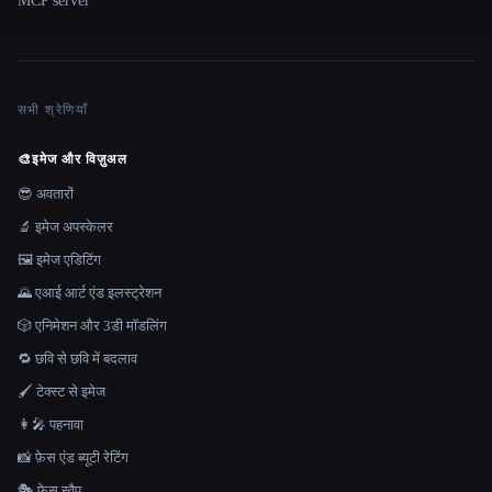
MCP server
सभी श्रेणियाँ
🎨
इमेज और विज़ुअल
😎 अवतारों
🔬 इमेज अपस्केलर
🖼️ इमेज एडिटिंग
🌄 एआई आर्ट एंड इलस्ट्रेशन
🎲 एनिमेशन और 3डी मॉडलिंग
🔁 छवि से छवि में बदलाव
🖌️ टेक्स्ट से इमेज
👩‍🎤 पहनावा
📸 फ़ेस एंड ब्यूटी रेटिंग
🎭 फ़ेस स्वैप