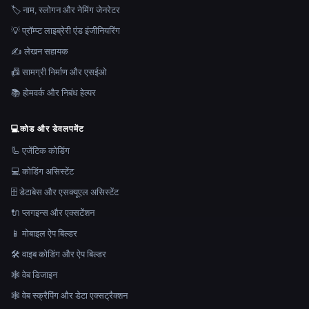
🏷️ नाम, स्लोगन और नेमिंग जेनरेटर
💡 प्रॉम्प्ट लाइब्रेरी एंड इंजीनियरिंग
✍️ लेखन सहायक
📠 सामग्री निर्माण और एसईओ
📚 होमवर्क और निबंध हेल्पर
💻
कोड और डेवलपमेंट
🦾 एजेंटिक कोडिंग
💻 कोडिंग असिस्टेंट
🗄️ डेटाबेस और एसक्यूएल असिस्टेंट
🔌 प्लगइन्स और एक्सटेंशन
📱 मोबाइल ऐप बिल्डर
🛠️ वाइब कोडिंग और ऐप बिल्डर
🕸 वेब डिजाइन
🕸️ वेब स्क्रैपिंग और डेटा एक्सट्रैक्शन