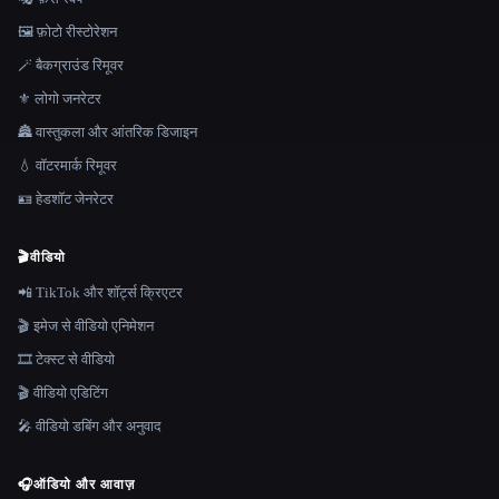
🖼️ फ़ोटो रीस्टोरेशन
🪄 बैकग्राउंड रिमूवर
⚜️ लोगो जनरेटर
🏯 वास्तुकला और आंतरिक डिजाइन
💧 वॉटरमार्क रिमूवर
🪪 हेडशॉट जेनरेटर
🎬
वीडियो
📲 TikTok और शॉर्ट्स क्रिएटर
🎬 इमेज से वीडियो एनिमेशन
🎞️ टेक्स्ट से वीडियो
🎬 वीडियो एडिटिंग
🎤 वीडियो डबिंग और अनुवाद
🎧
ऑडियो और आवाज़