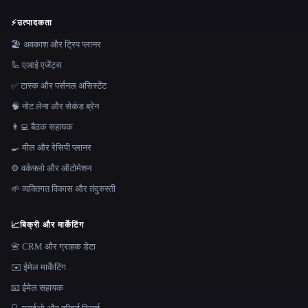
⚡
उत्पादकता
🏖 अवकाश और ट्रिप प्लानर
🦾 एआई एजेंट्स
✅ टास्क और पर्सनल असिस्टेंट
🧠 नोट लेना और सेकंड ब्रेन
👨‍💻 बैठक सहायक
🍳 मील और रेसिपी प्लानर
⚙️ वर्कफ़्लो और ऑटोमेशन
🌱 व्यक्तिगत विकास और तंदुरुस्ती
📈
बिक्री और मार्केटिंग
📇 CRM और ग्राहक डेटा
✉️ ईमेल मार्केटिंग
📧 ईमेल सहायक