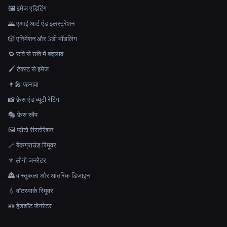
🖼️ इमेज एडिटिंग
🌄 एआई आर्ट एंड इलस्ट्रेशन
🎲 एनिमेशन और 3डी मॉडलिंग
🔁 छवि से छवि में बदलाव
🖌️ टेक्स्ट से इमेज
👩‍🎤 पहनावा
📸 फ़ेस एंड ब्यूटी रेटिंग
🎭 फ़ेस स्वैप
🖼️ फ़ोटो रीस्टोरेशन
🪄 बैकग्राउंड रिमूवर
⚜️ लोगो जनरेटर
🏯 वास्तुकला और आंतरिक डिजाइन
💧 वॉटरमार्क रिमूवर
🪪 हेडशॉट जेनरेटर