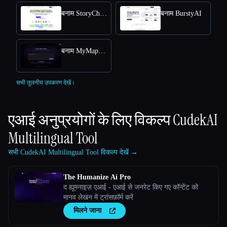
बनाम StoryChief
बनाम BurstyAI
बनाम MyMap.AI YouTube Summarizer
सभी तुलनीय उपकरण देखें।
एआई अनुप्रयोगों के लिए विकल्प
CudekAI
Multilingual Tool
सभी CudekAI Multilingual Tool विकल्प देखें →
The Humanize Ai Pro
द ह्यूमनाइज़ एआई - एआई से जनरेट किए गए कॉन्टेंट को
मानव लेखन में ट्रांसफ़ॉर्म करें
मिलने जाना