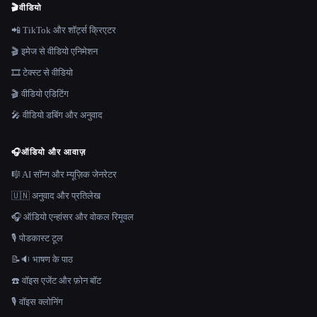
🎬
वीडियो
📲 TikTok और शॉर्ट्स क्रिएटर
🎬 इमेज से वीडियो एनिमेशन
🎞️ टेक्स्ट से वीडियो
🎬 वीडियो एडिटिंग
🎤 वीडियो डबिंग और अनुवाद
🎧
ऑडियो और आवाज़
🎼 AI सॉन्ग और म्यूज़िक जेनरेटर
🇺🇳 अनुवाद और प्रतिलेख
🎧 ऑडियो एन्हांसर और वोकल रिमूवल
🎙️ पोडकास्ट टूल
📝🔉 भाषण के पाठ
☎️ वॉइस एजेंट और फ़ोन बॉट
🎙️ वॉइस क्लोनिंग