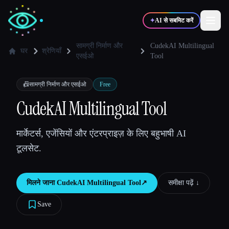
✦
AI से सबमिट करें
सामग्री निर्माण और
CudekAI Multilingual
घर
श्रेणियाँ
एसईओ
Tool
✍️
🎨
लेखक
डिज़ाइनर
📠
सामग्री निर्माण और एसईओ
Free
CudekAI Multilingual Tool
💻
📈
डेवलपर्स
मार्केटर्स
मार्केटर्स, एजेंसियों और एंटरप्राइज़ के लिए बहुभाषी AI
🎓
🎬
विद्यार्थी
क्रिएटर्स
टूलसेट.
मिलने जाना
CudekAI Multilingual Tool
↗︎
समीक्षा पढ़ें ↓︎
ब्लॉग
Save
टूल्स की तुलना करें