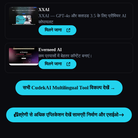
XXAI
XXAI — GPT-4o और क्लाउड 3.5 के लिए प्रीमियर AI
कोपायलट
मिलने जाना
Everneed AI
कम प्रयासों में बेहतर कॉन्टेंट बनाएं।
मिलने जाना
सभी CudekAI Multilingual Tool विकल्प देखें →
📠
श्रेणी से अधिक एप्लिकेशन देखें
सामग्री निर्माण और एसईओ