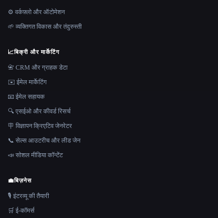
⚙️ वर्कफ़्लो और ऑटोमेशन
🌱 व्यक्तिगत विकास और तंदुरुस्ती
📈
बिक्री और मार्केटिंग
📇 CRM और ग्राहक डेटा
✉️ ईमेल मार्केटिंग
📧 ईमेल सहायक
🔍 एसईओ और कीवर्ड रिसर्च
🪧 विज्ञापन क्रिएटिव जेनरेटर
📞 सेल्स आउटरीच और लीड जेन
📣 सोशल मीडिया कॉन्टेंट
💼
बिज़नेस
🎙️ इंटरव्यू की तैयारी
🛒 ई-कॉमर्स