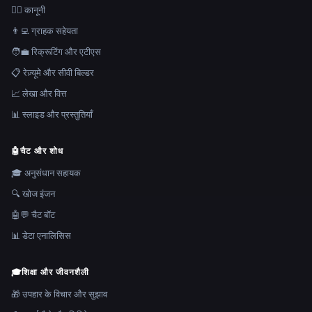
👩‍⚖️ कानूनी
👨‍💻 ग्राहक सहेयता
🧑‍💼 रिक्रूटिंग और एटीएस
📋 रेज़्यूमे और सीवी बिल्डर
📈 लेखा और वित्त
📊 स्लाइड और प्रस्तुतियाँ
🤖
चैट और शोध
🎓 अनुसंधान सहायक
🔍 खोज इंजन
🤖💬 चैट बॉट
📊 डेटा एनालिसिस
🎓
शिक्षा और जीवनशैली
🎁 उपहार के विचार और सुझाव