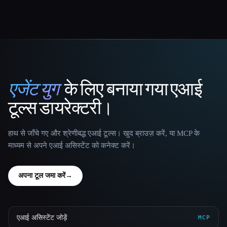
एजेंट युग
के लिए बनाया गया एआई
That AI Collection
टूल्स डायरेक्टरी।
हाथ से जाँचे गए और श्रेणीबद्ध एआई टूल्स। खुद ब्राउज़ करें, या MCP के
माध्यम से अपने एआई असिस्टेंट को कनेक्ट करें।
अपना टूल जमा करें
→
एआई असिस्टेंट जोड़ें
MCP