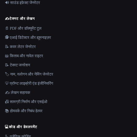
🔊 साउंड इफ़ेक्ट जेनरेटर
✍️
टेक्स्ट और लेखन
📄 PDF और डॉक्यूमेंट टूल
🕵️ एआई डिटेक्टर और ह्यूमनाइज़र
📝 कवर लेटर जेनरेटर
📖 किताब और नावेल राइटर
📝 टेक्स्ट जनरेशन
🏷️ नाम, स्लोगन और नेमिंग जेनरेटर
💡 प्रॉम्प्ट लाइब्रेरी एंड इंजीनियरिंग
✍️ लेखन सहायक
📠 सामग्री निर्माण और एसईओ
📚 होमवर्क और निबंध हेल्पर
💻
कोड और डेवलपमेंट
🦾 एजेंटिक कोडिंग