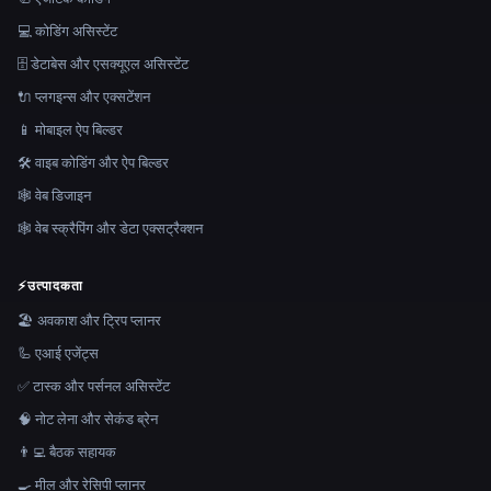
💻 कोडिंग असिस्टेंट
🗄️ डेटाबेस और एसक्यूएल असिस्टेंट
🔌 प्लगइन्स और एक्सटेंशन
📱 मोबाइल ऐप बिल्डर
🛠️ वाइब कोडिंग और ऐप बिल्डर
🕸 वेब डिजाइन
🕸️ वेब स्क्रैपिंग और डेटा एक्सट्रैक्शन
⚡
उत्पादकता
🏖 अवकाश और ट्रिप प्लानर
🦾 एआई एजेंट्स
✅ टास्क और पर्सनल असिस्टेंट
🧠 नोट लेना और सेकंड ब्रेन
👨‍💻 बैठक सहायक
🍳 मील और रेसिपी प्लानर