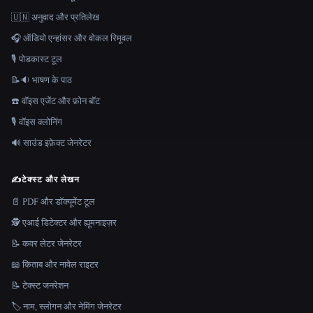
🇺🇳 अनुवाद और प्रतिलेख
🎧 ऑडियो एन्हांसर और वोकल रिमूवल
🎙️ पोडकास्ट टूल
📝🔉 भाषण के पाठ
☎️ वॉइस एजेंट और फ़ोन बॉट
🎙️ वॉइस क्लोनिंग
🔊 साउंड इफ़ेक्ट जेनरेटर
✍️
टेक्स्ट और लेखन
📄 PDF और डॉक्यूमेंट टूल
🕵️ एआई डिटेक्टर और ह्यूमनाइज़र
📝 कवर लेटर जेनरेटर
📖 किताब और नावेल राइटर
📝 टेक्स्ट जनरेशन
🏷️ नाम, स्लोगन और नेमिंग जेनरेटर