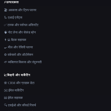
⚡
उत्पादकता
🏖 अवकाश और ट्रिप प्लानर
🦾 एआई एजेंट्स
✅ टास्क और पर्सनल असिस्टेंट
🧠 नोट लेना और सेकंड ब्रेन
👨‍💻 बैठक सहायक
🍳 मील और रेसिपी प्लानर
⚙️ वर्कफ़्लो और ऑटोमेशन
🌱 व्यक्तिगत विकास और तंदुरुस्ती
📈
बिक्री और मार्केटिंग
📇 CRM और ग्राहक डेटा
✉️ ईमेल मार्केटिंग
📧 ईमेल सहायक
🔍 एसईओ और कीवर्ड रिसर्च