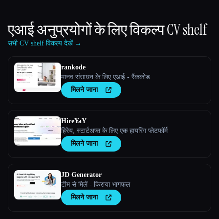
एआई अनुप्रयोगों के लिए विकल्प
CV shelf
सभी CV shelf विकल्प देखें →
rankode
मानव संसाधन के लिए एआई - रैंककोड
मिलने जाना
HireYaY
हिरेय, स्टार्टअप्स के लिए एक हायरिंग प्लेटफॉर्म
मिलने जाना
JD Generator
टीम से मिलें - किराया भागफल
मिलने जाना