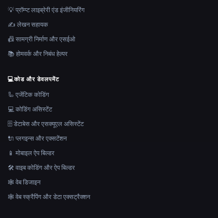
💡 प्रॉम्प्ट लाइब्रेरी एंड इंजीनियरिंग
✍️ लेखन सहायक
📠 सामग्री निर्माण और एसईओ
📚 होमवर्क और निबंध हेल्पर
💻
कोड और डेवलपमेंट
🦾 एजेंटिक कोडिंग
💻 कोडिंग असिस्टेंट
🗄️ डेटाबेस और एसक्यूएल असिस्टेंट
🔌 प्लगइन्स और एक्सटेंशन
📱 मोबाइल ऐप बिल्डर
🛠️ वाइब कोडिंग और ऐप बिल्डर
🕸 वेब डिजाइन
🕸️ वेब स्क्रैपिंग और डेटा एक्सट्रैक्शन