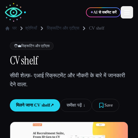
✦
AI से सबमिट करें
घर
श्रेणियाँ
रिक्रूटिंग और एटीएस
CV shelf
✍️
🎨
लेखक
डिज़ाइनर
🧑‍💼
रिक्रूटिंग और एटीएस
CV shelf
💻
📈
डेवलपर्स
मार्केटर्स
सीवी शेल्फ़- एआई रिक्रूटमेंट और नौकरी के बारे में जानकारी
देने वाला.
🎓
🎬
विद्यार्थी
क्रिएटर्स
मिलने जाना
CV shelf
↗︎
समीक्षा पढ़ें ↓︎
Save
ब्लॉग
टूल्स की तुलना करें