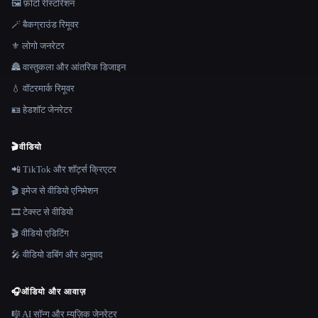
🖼️ फ़ोटो रीस्टोरेशन
🪄 बैकग्राउंड रिमूवर
⚜️ लोगो जनरेटर
🏯 वास्तुकला और आंतरिक डिजाइन
💧 वॉटरमार्क रिमूवर
🪪 हेडशॉट जेनरेटर
🎬
वीडियो
📲 TikTok और शॉर्ट्स क्रिएटर
🎬 इमेज से वीडियो एनिमेशन
🎞️ टेक्स्ट से वीडियो
🎬 वीडियो एडिटिंग
🎤 वीडियो डबिंग और अनुवाद
🎧
ऑडियो और आवाज़
🎼 AI सॉन्ग और म्यूज़िक जेनरेटर