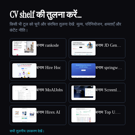
CV shelf की तुलना करें…
किसी भी टूल को चुनें और संरचित तुलना देखें: मूल्य, परिनियोजन, क्षमताएँ और
कंटेंट नीति।
बनाम rankode
बनाम JD Generator
बनाम Hire Hoc
बनाम springworks
बनाम MoAIJobs
बनाम Screenloop
बनाम Hirex AI
बनाम Top U.S. New Grads Job
सभी तुलनीय उपकरण देखें।