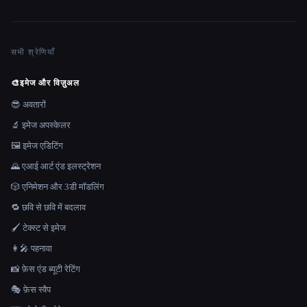
सभी श्रेणियाँ
🎨
इमेज और विज़ुअल
😎 अवतारों
🔬 इमेज अपस्केलर
🖼️ इमेज एडिटिंग
🌄 एआई आर्ट एंड इलस्ट्रेशन
🎲 एनिमेशन और 3डी मॉडलिंग
🔁 छवि से छवि में बदलाव
🖌️ टेक्स्ट से इमेज
👩‍🎤 पहनावा
📸 फ़ेस एंड ब्यूटी रेटिंग
🎭 फ़ेस स्वैप