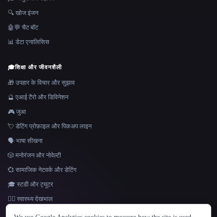
🔍 खोज इंजन
🤖💬 चैट बॉट
📊 डेटा एनालिसिस
🎓
शिक्षा और जीवनशैली
🎁 उपहार के विचार और सुझाव
🔮 एआई टैरो और डिविनेशन
🎮 जुआ
💘 डेटिंग प्रोफ़ाइल और पिकअप लाइन
🗣️ भाषा सीखना
🎲 मनोरंजन और नोवेल्टी
💞 सामाजिक नेटवर्क और डेटिंग
🎓 स्टडी और ट्यूटर
👩‍⚕️ स्वास्थ्य देखभाल
भाषा