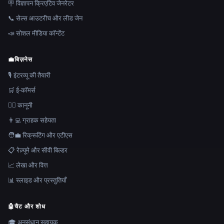
🪧 विज्ञापन क्रिएटिव जेनरेटर
📞 सेल्स आउटरीच और लीड जेन
📣 सोशल मीडिया कॉन्टेंट
💼
बिज़नेस
🎙️ इंटरव्यू की तैयारी
🛒 ई-कॉमर्स
👩‍⚖️ कानूनी
👨‍💻 ग्राहक सहेयता
🧑‍💼 रिक्रूटिंग और एटीएस
📋 रेज़्यूमे और सीवी बिल्डर
📈 लेखा और वित्त
📊 स्लाइड और प्रस्तुतियाँ
🤖
चैट और शोध
🎓 अनुसंधान सहायक