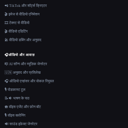
📲 TikTok और शॉर्ट्स क्रिएटर
🎬 इमेज से वीडियो एनिमेशन
🎞️ टेक्स्ट से वीडियो
🎬 वीडियो एडिटिंग
🎤 वीडियो डबिंग और अनुवाद
🎧
ऑडियो और आवाज़
🎼 AI सॉन्ग और म्यूज़िक जेनरेटर
🇺🇳 अनुवाद और प्रतिलेख
🎧 ऑडियो एन्हांसर और वोकल रिमूवल
🎙️ पोडकास्ट टूल
📝🔉 भाषण के पाठ
☎️ वॉइस एजेंट और फ़ोन बॉट
🎙️ वॉइस क्लोनिंग
🔊 साउंड इफ़ेक्ट जेनरेटर