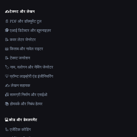
✍️
टेक्स्ट और लेखन
📄 PDF और डॉक्यूमेंट टूल
🕵️ एआई डिटेक्टर और ह्यूमनाइज़र
📝 कवर लेटर जेनरेटर
📖 किताब और नावेल राइटर
📝 टेक्स्ट जनरेशन
🏷️ नाम, स्लोगन और नेमिंग जेनरेटर
💡 प्रॉम्प्ट लाइब्रेरी एंड इंजीनियरिंग
✍️ लेखन सहायक
📠 सामग्री निर्माण और एसईओ
📚 होमवर्क और निबंध हेल्पर
💻
कोड और डेवलपमेंट
🦾 एजेंटिक कोडिंग