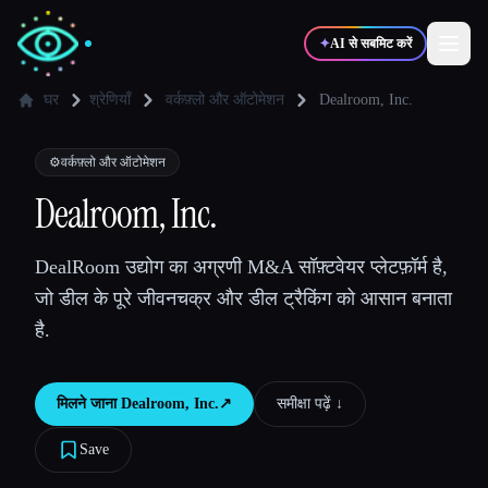
✦
AI से सबमिट करें
घर
श्रेणियाँ
वर्कफ़्लो और ऑटोमेशन
Dealroom, Inc.
✍️
🎨
लेखक
डिज़ाइनर
⚙️
वर्कफ़्लो और ऑटोमेशन
Dealroom, Inc.
💻
📈
डेवलपर्स
मार्केटर्स
DealRoom उद्योग का अग्रणी M&A सॉफ़्टवेयर प्लेटफ़ॉर्म है,
जो डील के पूरे जीवनचक्र और डील ट्रैकिंग को आसान बनाता
🎓
🎬
विद्यार्थी
क्रिएटर्स
है.
मिलने जाना
Dealroom, Inc.
↗︎
समीक्षा पढ़ें ↓︎
ब्लॉग
Save
टूल्स की तुलना करें