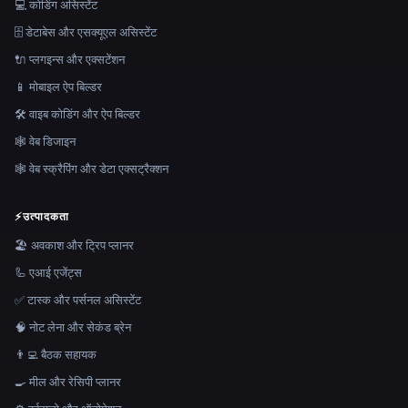
💻 कोडिंग असिस्टेंट
🗄️ डेटाबेस और एसक्यूएल असिस्टेंट
🔌 प्लगइन्स और एक्सटेंशन
📱 मोबाइल ऐप बिल्डर
🛠️ वाइब कोडिंग और ऐप बिल्डर
🕸 वेब डिजाइन
🕸️ वेब स्क्रैपिंग और डेटा एक्सट्रैक्शन
⚡
उत्पादकता
🏖 अवकाश और ट्रिप प्लानर
🦾 एआई एजेंट्स
✅ टास्क और पर्सनल असिस्टेंट
🧠 नोट लेना और सेकंड ब्रेन
👨‍💻 बैठक सहायक
🍳 मील और रेसिपी प्लानर