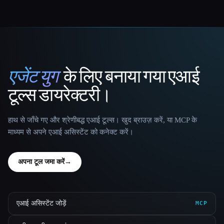
एजेंट युग
के लिए बनाया गया एआई
That AI Collection
टूल्स डायरेक्टरी।
हाथ से जाँचे गए और श्रेणीबद्ध एआई टूल्स। खुद ब्राउज़ करें, या MCP के
माध्यम से अपने एआई असिस्टेंट को कनेक्ट करें।
अपना टूल जमा करें
→
एआई असिस्टेंट जोड़ें
MCP