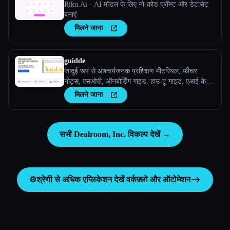
Riku.Ai - AI मॉडल के लिए नो-कोड प्रॉम्प्ट और डेटासेट
बनाएं
मिलने जाना
guidde
जादुई रूप से आश्चर्यजनक प्रशिक्षण मीटरियल, फीचर
नोट्स, एसओपी, ऑनबोर्डिंग गाइड, हाउ-टू गाइड, एआई के
साथ अक्सर पूछे जाने वाले प्रश्न बनाएं।
मिलने जाना
सभी Dealroom, Inc. विकल्प देखें →
⚙️
श्रेणी से अधिक एप्लिकेशन देखें
वर्कफ़्लो और ऑटोमेशन