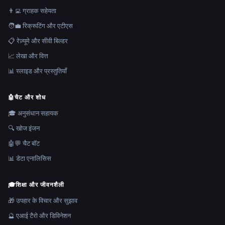
👨‍💻 ग्राहक सहेयता
🧑‍💼 रिक्रूटिंग और एटीएस
📋 रेज़्यूमे और सीवी बिल्डर
📈 लेखा और वित्त
📊 स्लाइड और प्रस्तुतियाँ
🤖
चैट और शोध
🎓 अनुसंधान सहायक
🔍 खोज इंजन
🤖💬 चैट बॉट
📊 डेटा एनालिसिस
🎓
शिक्षा और जीवनशैली
🎁 उपहार के विचार और सुझाव
🔮 एआई टैरो और डिविनेशन