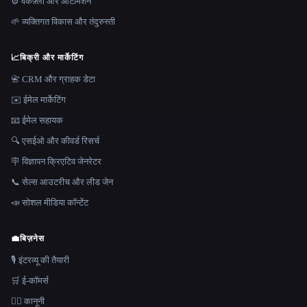
⚙️ वर्कफ़्लो और ऑटोमेशन
🌱 व्यक्तिगत विकास और तंदुरुस्ती
📈
बिक्री और मार्केटिंग
📇 CRM और ग्राहक डेटा
✉️ ईमेल मार्केटिंग
📧 ईमेल सहायक
🔍 एसईओ और कीवर्ड रिसर्च
🪧 विज्ञापन क्रिएटिव जेनरेटर
📞 सेल्स आउटरीच और लीड जेन
📣 सोशल मीडिया कॉन्टेंट
💼
बिज़नेस
🎙️ इंटरव्यू की तैयारी
🛒 ई-कॉमर्स
👩‍⚖️ कानूनी