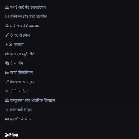
🌄 एआई आर्ट एंड इलस्ट्रेशन
🎲 एनिमेशन और 3डी मॉडलिंग
🔁 छवि से छवि में बदलाव
🖌️ टेक्स्ट से इमेज
👩‍🎤 पहनावा
📸 फ़ेस एंड ब्यूटी रेटिंग
🎭 फ़ेस स्वैप
🖼️ फ़ोटो रीस्टोरेशन
🪄 बैकग्राउंड रिमूवर
⚜️ लोगो जनरेटर
🏯 वास्तुकला और आंतरिक डिजाइन
💧 वॉटरमार्क रिमूवर
🪪 हेडशॉट जेनरेटर
🎬
वीडियो