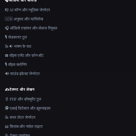
🎧
ऑडियो और आवाज़
🎼 AI सॉन्ग और म्यूज़िक जेनरेटर
🇺🇳 अनुवाद और प्रतिलेख
🎧 ऑडियो एन्हांसर और वोकल रिमूवल
🎙️ पोडकास्ट टूल
📝🔉 भाषण के पाठ
☎️ वॉइस एजेंट और फ़ोन बॉट
🎙️ वॉइस क्लोनिंग
🔊 साउंड इफ़ेक्ट जेनरेटर
✍️
टेक्स्ट और लेखन
📄 PDF और डॉक्यूमेंट टूल
🕵️ एआई डिटेक्टर और ह्यूमनाइज़र
📝 कवर लेटर जेनरेटर
📖 किताब और नावेल राइटर
📝 टेक्स्ट जनरेशन