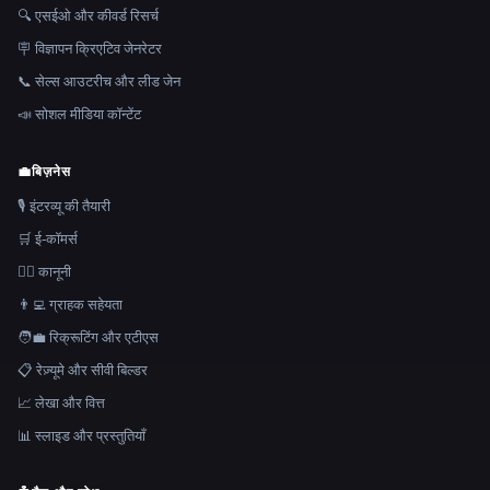
🔍 एसईओ और कीवर्ड रिसर्च
🪧 विज्ञापन क्रिएटिव जेनरेटर
📞 सेल्स आउटरीच और लीड जेन
📣 सोशल मीडिया कॉन्टेंट
💼
बिज़नेस
🎙️ इंटरव्यू की तैयारी
🛒 ई-कॉमर्स
👩‍⚖️ कानूनी
👨‍💻 ग्राहक सहेयता
🧑‍💼 रिक्रूटिंग और एटीएस
📋 रेज़्यूमे और सीवी बिल्डर
📈 लेखा और वित्त
📊 स्लाइड और प्रस्तुतियाँ