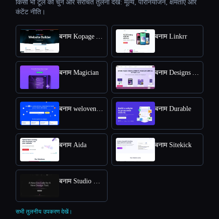
किसी भी टूल को चुनें और संरचित तुलना देखें: मूल्य, परिनियोजन, क्षमताएँ और
कंटेंट नीति।
बनाम Kopage AI Website Builder
बनाम Linkrr
बनाम Magician
बनाम Designs AI
बनाम welovenocode
बनाम Durable
बनाम Aida
बनाम Sitekick
बनाम Studio Design
सभी तुलनीय उपकरण देखें।