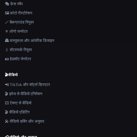
🎭 फ़ेस स्वैप
🖼️ फ़ोटो रीस्टोरेशन
🪄 बैकग्राउंड रिमूवर
⚜️ लोगो जनरेटर
🏯 वास्तुकला और आंतरिक डिजाइन
💧 वॉटरमार्क रिमूवर
🪪 हेडशॉट जेनरेटर
🎬
वीडियो
📲 TikTok और शॉर्ट्स क्रिएटर
🎬 इमेज से वीडियो एनिमेशन
🎞️ टेक्स्ट से वीडियो
🎬 वीडियो एडिटिंग
🎤 वीडियो डबिंग और अनुवाद