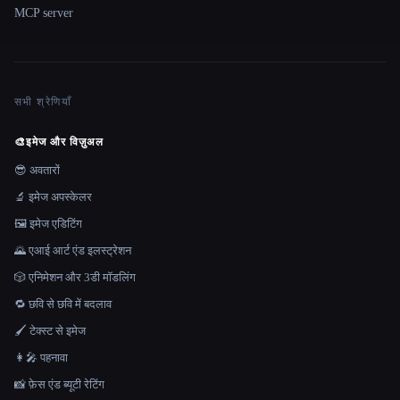
MCP server
सभी श्रेणियाँ
🎨
इमेज और विज़ुअल
😎 अवतारों
🔬 इमेज अपस्केलर
🖼️ इमेज एडिटिंग
🌄 एआई आर्ट एंड इलस्ट्रेशन
🎲 एनिमेशन और 3डी मॉडलिंग
🔁 छवि से छवि में बदलाव
🖌️ टेक्स्ट से इमेज
👩‍🎤 पहनावा
📸 फ़ेस एंड ब्यूटी रेटिंग