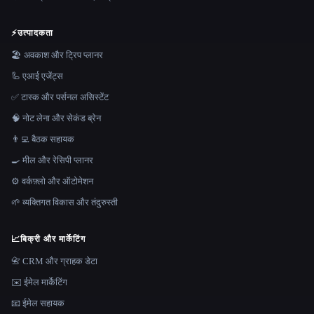
⚡
उत्पादकता
🏖 अवकाश और ट्रिप प्लानर
🦾 एआई एजेंट्स
✅ टास्क और पर्सनल असिस्टेंट
🧠 नोट लेना और सेकंड ब्रेन
👨‍💻 बैठक सहायक
🍳 मील और रेसिपी प्लानर
⚙️ वर्कफ़्लो और ऑटोमेशन
🌱 व्यक्तिगत विकास और तंदुरुस्ती
📈
बिक्री और मार्केटिंग
📇 CRM और ग्राहक डेटा
✉️ ईमेल मार्केटिंग
📧 ईमेल सहायक