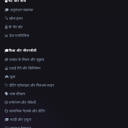
🤖
चैट और शोध
🎓 अनुसंधान सहायक
🔍 खोज इंजन
🤖💬 चैट बॉट
📊 डेटा एनालिसिस
🎓
शिक्षा और जीवनशैली
🎁 उपहार के विचार और सुझाव
🔮 एआई टैरो और डिविनेशन
🎮 जुआ
💘 डेटिंग प्रोफ़ाइल और पिकअप लाइन
🗣️ भाषा सीखना
🎲 मनोरंजन और नोवेल्टी
💞 सामाजिक नेटवर्क और डेटिंग
🎓 स्टडी और ट्यूटर