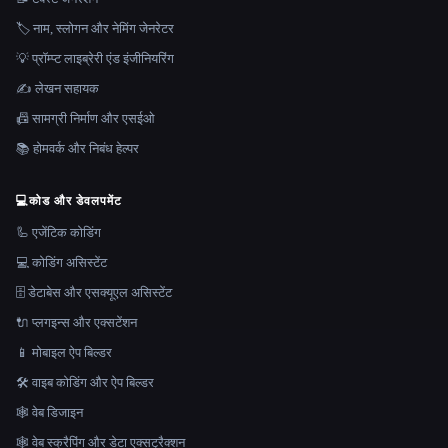
🏷️ नाम, स्लोगन और नेमिंग जेनरेटर
💡 प्रॉम्प्ट लाइब्रेरी एंड इंजीनियरिंग
✍️ लेखन सहायक
📠 सामग्री निर्माण और एसईओ
📚 होमवर्क और निबंध हेल्पर
💻
कोड और डेवलपमेंट
🦾 एजेंटिक कोडिंग
💻 कोडिंग असिस्टेंट
🗄️ डेटाबेस और एसक्यूएल असिस्टेंट
🔌 प्लगइन्स और एक्सटेंशन
📱 मोबाइल ऐप बिल्डर
🛠️ वाइब कोडिंग और ऐप बिल्डर
🕸 वेब डिजाइन
🕸️ वेब स्क्रैपिंग और डेटा एक्सट्रैक्शन