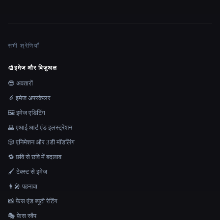
सभी श्रेणियाँ
🎨
इमेज और विज़ुअल
😎 अवतारों
🔬 इमेज अपस्केलर
🖼️ इमेज एडिटिंग
🌄 एआई आर्ट एंड इलस्ट्रेशन
🎲 एनिमेशन और 3डी मॉडलिंग
🔁 छवि से छवि में बदलाव
🖌️ टेक्स्ट से इमेज
👩‍🎤 पहनावा
📸 फ़ेस एंड ब्यूटी रेटिंग
🎭 फ़ेस स्वैप