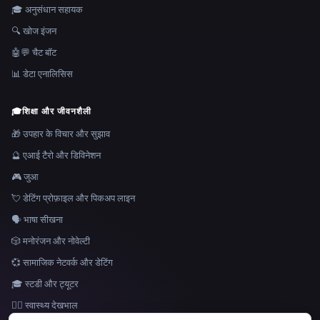
🎓 अनुसंधान सहायक
🔍 खोज इंजन
🤖💬 चैट बॉट
📊 डेटा एनालिसिस
🎓
शिक्षा और जीवनशैली
🎁 उपहार के विचार और सुझाव
🔮 एआई टैरो और डिविनेशन
🎮 जुआ
💘 डेटिंग प्रोफ़ाइल और पिकअप लाइन
🗣️ भाषा सीखना
🎲 मनोरंजन और नोवेल्टी
💞 सामाजिक नेटवर्क और डेटिंग
🎓 स्टडी और ट्यूटर
👩‍⚕️ स्वास्थ्य देखभाल
भाषा