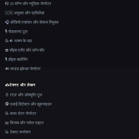
🎼 AI सॉन्ग और म्यूज़िक जेनरेटर
🇺🇳 अनुवाद और प्रतिलेख
🎧 ऑडियो एन्हांसर और वोकल रिमूवल
🎙️ पोडकास्ट टूल
📝🔉 भाषण के पाठ
☎️ वॉइस एजेंट और फ़ोन बॉट
🎙️ वॉइस क्लोनिंग
🔊 साउंड इफ़ेक्ट जेनरेटर
✍️
टेक्स्ट और लेखन
📄 PDF और डॉक्यूमेंट टूल
🕵️ एआई डिटेक्टर और ह्यूमनाइज़र
📝 कवर लेटर जेनरेटर
📖 किताब और नावेल राइटर
📝 टेक्स्ट जनरेशन