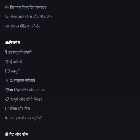
🪧 विज्ञापन क्रिएटिव जेनरेटर
📞 सेल्स आउटरीच और लीड जेन
📣 सोशल मीडिया कॉन्टेंट
💼
बिज़नेस
🎙️ इंटरव्यू की तैयारी
🛒 ई-कॉमर्स
👩‍⚖️ कानूनी
👨‍💻 ग्राहक सहेयता
🧑‍💼 रिक्रूटिंग और एटीएस
📋 रेज़्यूमे और सीवी बिल्डर
📈 लेखा और वित्त
📊 स्लाइड और प्रस्तुतियाँ
🤖
चैट और शोध