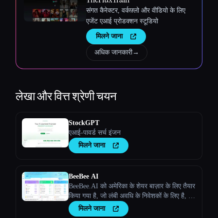
संगत कैरेक्टर, वर्कफ़्लो और वीडियो के लिए
एजेंट एआई प्रोडक्शन स्टूडियो
मिलने जाना
अधिक जानकारी
→
लेखा और वित्त
श्रेणी चयन
StockGPT
एआई-पावर्ड सर्च इंजन
मिलने जाना
BeeBee AI
BeeBee.AI को अमेरिका के शेयर बाज़ार के लिए तैयार
किया गया है, जो लंबी अवधि के निवेशकों के लिए है, जो
मुख्य रूप से फ़ंडामेंटल विश्लेषण पर ध्यान देते हैं, और
मिलने जाना
जो डेटा और जानकारी को महत्व देते हैं।