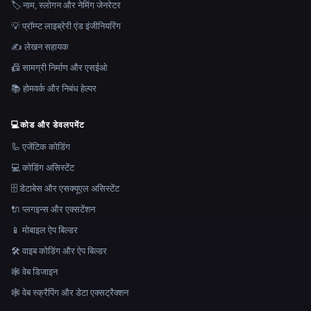
🏷️ नाम, स्लोगन और नेमिंग जेनरेटर
💡 प्रॉम्प्ट लाइब्रेरी एंड इंजीनियरिंग
✍️ लेखन सहायक
📠 सामग्री निर्माण और एसईओ
📚 होमवर्क और निबंध हेल्पर
💻
कोड और डेवलपमेंट
🦾 एजेंटिक कोडिंग
💻 कोडिंग असिस्टेंट
🗄️ डेटाबेस और एसक्यूएल असिस्टेंट
🔌 प्लगइन्स और एक्सटेंशन
📱 मोबाइल ऐप बिल्डर
🛠️ वाइब कोडिंग और ऐप बिल्डर
🕸 वेब डिजाइन
🕸️ वेब स्क्रैपिंग और डेटा एक्सट्रैक्शन