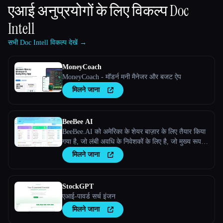
एआई अनुप्रयोगों के लिए विकल्प
Doc
Intell
सभी Doc Intell विकल्प देखें →
MoneyCoach
MoneyCoach - मॉडर्न मनी मैनेजर और बजट ऐप
मिलने जाना
BeeBee AI
BeeBee.AI को अमेरिका के शेयर बाज़ार के लिए तैयार किया
गया है, जो लंबी अवधि के निवेशकों के लिए है, जो मुख्य रूप से
फ़ंडामेंटल विश्लेषण पर ध्यान देते हैं, और जो डेटा और
मिलने जाना
जानकारी को महत्व देते हैं।
StockGPT
एआई-पावर्ड सर्च इंजन
मिलने जाना