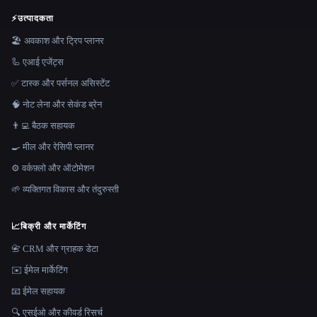
⚡
उत्पादकता
🏖 अवकाश और ट्रिप प्लानर
🦾 एआई एजेंट्स
✅ टास्क और पर्सनल असिस्टेंट
🧠 नोट लेना और सेकंड ब्रेन
👨‍💻 बैठक सहायक
🍳 मील और रेसिपी प्लानर
⚙️ वर्कफ़्लो और ऑटोमेशन
🌱 व्यक्तिगत विकास और तंदुरुस्ती
📈
बिक्री और मार्केटिंग
📇 CRM और ग्राहक डेटा
✉️ ईमेल मार्केटिंग
📧 ईमेल सहायक
🔍 एसईओ और कीवर्ड रिसर्च