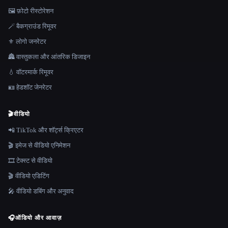
🖼️ फ़ोटो रीस्टोरेशन
🪄 बैकग्राउंड रिमूवर
⚜️ लोगो जनरेटर
🏯 वास्तुकला और आंतरिक डिजाइन
💧 वॉटरमार्क रिमूवर
🪪 हेडशॉट जेनरेटर
🎬
वीडियो
📲 TikTok और शॉर्ट्स क्रिएटर
🎬 इमेज से वीडियो एनिमेशन
🎞️ टेक्स्ट से वीडियो
🎬 वीडियो एडिटिंग
🎤 वीडियो डबिंग और अनुवाद
🎧
ऑडियो और आवाज़