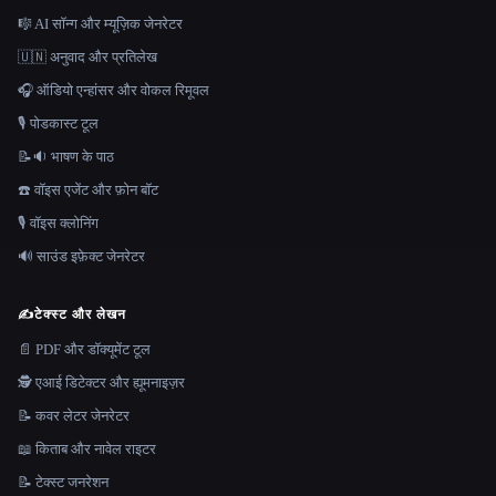
🎼 AI सॉन्ग और म्यूज़िक जेनरेटर
🇺🇳 अनुवाद और प्रतिलेख
🎧 ऑडियो एन्हांसर और वोकल रिमूवल
🎙️ पोडकास्ट टूल
📝🔉 भाषण के पाठ
☎️ वॉइस एजेंट और फ़ोन बॉट
🎙️ वॉइस क्लोनिंग
🔊 साउंड इफ़ेक्ट जेनरेटर
✍️
टेक्स्ट और लेखन
📄 PDF और डॉक्यूमेंट टूल
🕵️ एआई डिटेक्टर और ह्यूमनाइज़र
📝 कवर लेटर जेनरेटर
📖 किताब और नावेल राइटर
📝 टेक्स्ट जनरेशन