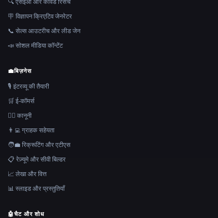
🔍 एसईओ और कीवर्ड रिसर्च
🪧 विज्ञापन क्रिएटिव जेनरेटर
📞 सेल्स आउटरीच और लीड जेन
📣 सोशल मीडिया कॉन्टेंट
💼
बिज़नेस
🎙️ इंटरव्यू की तैयारी
🛒 ई-कॉमर्स
👩‍⚖️ कानूनी
👨‍💻 ग्राहक सहेयता
🧑‍💼 रिक्रूटिंग और एटीएस
📋 रेज़्यूमे और सीवी बिल्डर
📈 लेखा और वित्त
📊 स्लाइड और प्रस्तुतियाँ
🤖
चैट और शोध