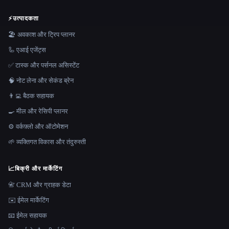
⚡
उत्पादकता
🏖 अवकाश और ट्रिप प्लानर
🦾 एआई एजेंट्स
✅ टास्क और पर्सनल असिस्टेंट
🧠 नोट लेना और सेकंड ब्रेन
👨‍💻 बैठक सहायक
🍳 मील और रेसिपी प्लानर
⚙️ वर्कफ़्लो और ऑटोमेशन
🌱 व्यक्तिगत विकास और तंदुरुस्ती
📈
बिक्री और मार्केटिंग
📇 CRM और ग्राहक डेटा
✉️ ईमेल मार्केटिंग
📧 ईमेल सहायक