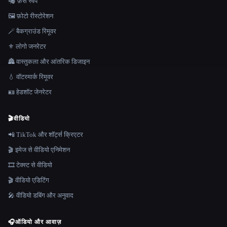
🎭 फ़ेस स्वैप
🖼️ फ़ोटो रीस्टोरेशन
🪄 बैकग्राउंड रिमूवर
⚜️ लोगो जनरेटर
🏯 वास्तुकला और आंतरिक डिजाइन
💧 वॉटरमार्क रिमूवर
🪪 हेडशॉट जेनरेटर
🎬
वीडियो
📲 TikTok और शॉर्ट्स क्रिएटर
🎬 इमेज से वीडियो एनिमेशन
🎞️ टेक्स्ट से वीडियो
🎬 वीडियो एडिटिंग
🎤 वीडियो डबिंग और अनुवाद
🎧
ऑडियो और आवाज़