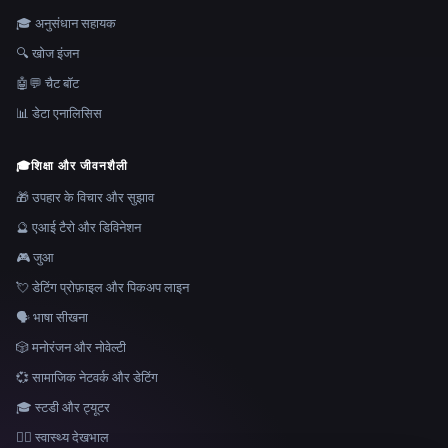
🎓 अनुसंधान सहायक
🔍 खोज इंजन
🤖💬 चैट बॉट
📊 डेटा एनालिसिस
🎓
शिक्षा और जीवनशैली
🎁 उपहार के विचार और सुझाव
🔮 एआई टैरो और डिविनेशन
🎮 जुआ
💘 डेटिंग प्रोफ़ाइल और पिकअप लाइन
🗣️ भाषा सीखना
🎲 मनोरंजन और नोवेल्टी
💞 सामाजिक नेटवर्क और डेटिंग
🎓 स्टडी और ट्यूटर
👩‍⚕️ स्वास्थ्य देखभाल
भाषा