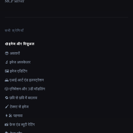
MCP server
सभी श्रेणियाँ
🎨
इमेज और विज़ुअल
😎 अवतारों
🔬 इमेज अपस्केलर
🖼️ इमेज एडिटिंग
🌄 एआई आर्ट एंड इलस्ट्रेशन
🎲 एनिमेशन और 3डी मॉडलिंग
🔁 छवि से छवि में बदलाव
🖌️ टेक्स्ट से इमेज
👩‍🎤 पहनावा
📸 फ़ेस एंड ब्यूटी रेटिंग