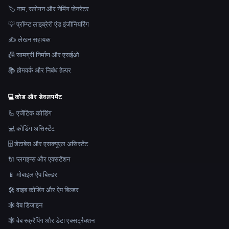
🏷️ नाम, स्लोगन और नेमिंग जेनरेटर
💡 प्रॉम्प्ट लाइब्रेरी एंड इंजीनियरिंग
✍️ लेखन सहायक
📠 सामग्री निर्माण और एसईओ
📚 होमवर्क और निबंध हेल्पर
💻
कोड और डेवलपमेंट
🦾 एजेंटिक कोडिंग
💻 कोडिंग असिस्टेंट
🗄️ डेटाबेस और एसक्यूएल असिस्टेंट
🔌 प्लगइन्स और एक्सटेंशन
📱 मोबाइल ऐप बिल्डर
🛠️ वाइब कोडिंग और ऐप बिल्डर
🕸 वेब डिजाइन
🕸️ वेब स्क्रैपिंग और डेटा एक्सट्रैक्शन