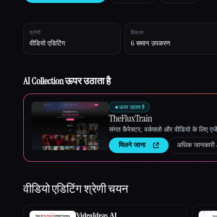
श्रेणी
विकल्प
Esc
वीडियो एडिटिंग
6 समान उपकरण
AI Collection ऊपर उठाता है
★
ऊपर उठाता है
TheFluxTrain
संगत कैरेक्टर, वर्कफ़्लो और वीडियो के लिए ए
मिलने जाना
अधिक जानकारी
वीडियो एडिटिंग
श्रेणी चयन
VideoIdeas AI