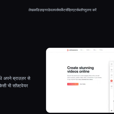
लेखक
डिज़ाइनर
डेवलपर्स
मार्केटर्स
क्रिएटर्स
ब्लॉग
तुलना करें
धे अपने ब्राउज़र से
िसी भी सॉफ़्टवेयर