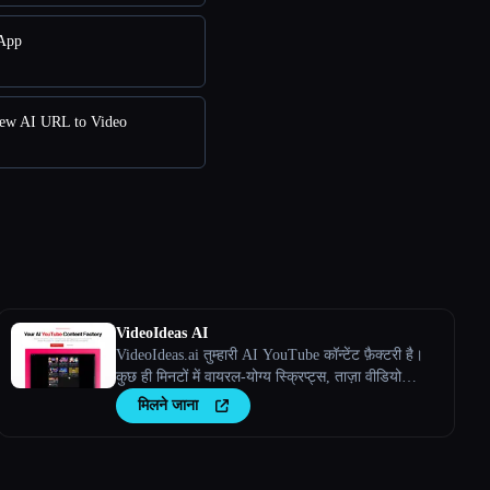
 App
iew AI URL to Video
VideoIdeas AI
VideoIdeas.ai तुम्हारी AI YouTube कॉन्टेंट फ़ैक्टरी है।
कुछ ही मिनटों में वायरल-योग्य स्क्रिप्ट्स, ताज़ा वीडियो
आइडिया और आकर्षक कॉन्टेंट जेनरेट करें।
मिलने जाना