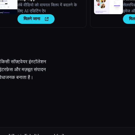
लंबे वीडियो को वायरल क्लिप में बदलने के
सेलरपि
लिए AI एडिटिंग ऐप
इमेज और
मिलने जाना
मिल
सी सॉफ़्टवेयर इंस्टॉलेशन
 इंटरफ़ेस और मज़बूत संपादन
विधाजनक बनाता है।