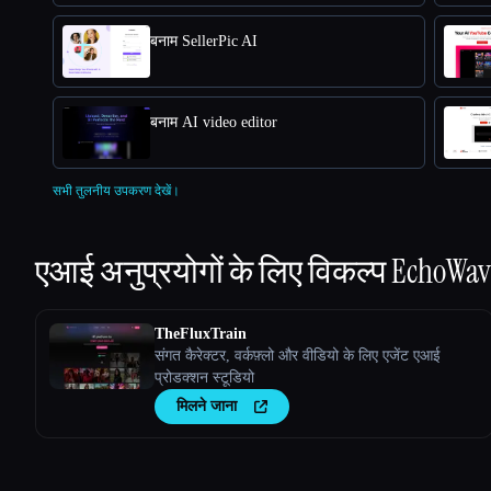
बनाम SellerPic AI
बनाम AI video editor
सभी तुलनीय उपकरण देखें।
एआई अनुप्रयोगों के लिए विकल्प
EchoWav
TheFluxTrain
संगत कैरेक्टर, वर्कफ़्लो और वीडियो के लिए एजेंट एआई
प्रोडक्शन स्टूडियो
मिलने जाना