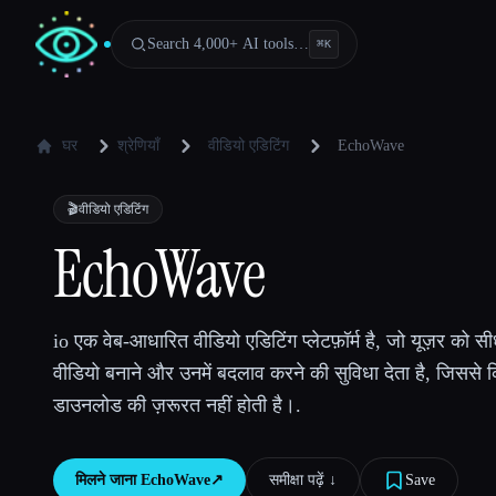
Search 4,000+ AI tools…
⌘
K
घर
श्रेणियाँ
वीडियो एडिटिंग
EchoWave
🎬
वीडियो एडिटिंग
EchoWave
io एक वेब-आधारित वीडियो एडिटिंग प्लेटफ़ॉर्म है, जो यूज़र को सी
वीडियो बनाने और उनमें बदलाव करने की सुविधा देता है, जिससे क
डाउनलोड की ज़रूरत नहीं होती है।.
मिलने जाना
EchoWave
↗︎
समीक्षा पढ़ें ↓︎
Save