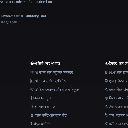
ew: a no-code chatbot trained on
 review: fast AI dubbing and
+ languages
🎧
ऑडियो और आवाज़
✍️
टेक्स्ट और ल
🎼 AI सॉन्ग और म्यूज़िक जेनरेटर
📄 PDF और डॉक्यू
🇺🇳 अनुवाद और प्रतिलेख
🕵️ एआई डिटेक्टर
🎧 ऑडियो एन्हांसर और वोकल रिमूवल
📝 कवर लेटर जेन
🎙️ पोडकास्ट टूल
📖 किताब और नाव
📝🔉 भाषण के पाठ
📝 टेक्स्ट जनरेश
☎️ वॉइस एजेंट और फ़ोन बॉट
🏷️ नाम, स्लोगन औ
🎙️ वॉइस क्लोनिंग
💡 प्रॉम्प्ट लाइब्र