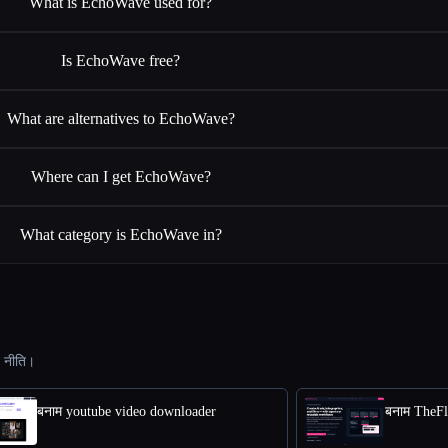
What is EchoWave used for?
Is EchoWave free?
What are alternatives to EchoWave?
Where can I get EchoWave?
What category is EchoWave in?
ट नीति।
बनाम youtube video downloader
बनाम TheF