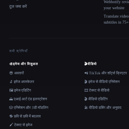
Webbotify revi
टूल जमा करें
your website
Translate.video
subtitles in 75
सभी श्रेणियाँ
🎨
इमेज और विज़ुअल
🎬
वीडियो
😎 अवतारों
📲 TikTok और शॉर्ट्स क्रिएटर
🔬 इमेज अपस्केलर
🎬 इमेज से वीडियो एनिमेशन
🖼️ इमेज एडिटिंग
🎞️ टेक्स्ट से वीडियो
🌄 एआई आर्ट एंड इलस्ट्रेशन
🎬 वीडियो एडिटिंग
🎲 एनिमेशन और 3डी मॉडलिंग
🎤 वीडियो डबिंग और अनुवाद
🔁 छवि से छवि में बदलाव
🖌️ टेक्स्ट से इमेज