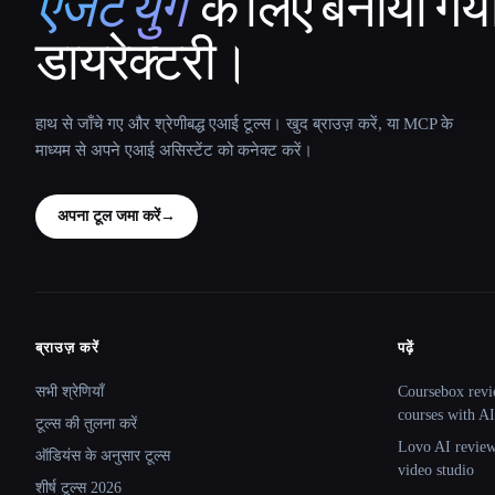
एजेंट युग
के लिए बनाया गय
That AI Collection
डायरेक्टरी।
हाथ से जाँचे गए और श्रेणीबद्ध एआई टूल्स। खुद ब्राउज़ करें, या MCP के
माध्यम से अपने एआई असिस्टेंट को कनेक्ट करें।
अपना टूल जमा करें
→
ब्राउज़ करें
पढ़ें
Site navigation
सभी श्रेणियाँ
Coursebox revi
courses with AI
टूल्स की तुलना करें
Lovo AI review:
ऑडियंस के अनुसार टूल्स
video studio
शीर्ष टूल्स 2026