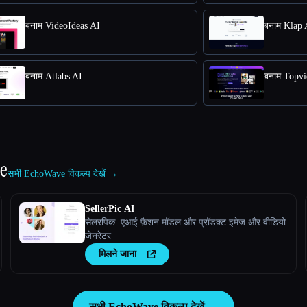
बनाम VideoIdeas AI
बनाम Klap
बनाम Atlabs AI
बनाम Topv
e
सभी EchoWave विकल्प देखें →
SellerPic AI
सेलरपिक: एआई फ़ैशन मॉडल और प्रॉडक्ट इमेज और वीडियो
जेनरेटर
मिलने जाना
सभी EchoWave विकल्प देखें →