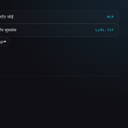
ेंट जोड़ें
MCP
ीय सूचकांक
LLMS.TXT
ge
▾