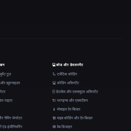
ेखन
💻
कोड और डेवलपमेंट
मेंट टूल
🦾 एजेंटिक कोडिंग
 और ह्यूमनाइज़र
💻 कोडिंग असिस्टेंट
रेटर
🗄️ डेटाबेस और एसक्यूएल असिस्टेंट
ेल राइटर
🔌 प्लगइन्स और एक्सटेंशन
न
📱 मोबाइल ऐप बिल्डर
र नेमिंग जेनरेटर
🛠️ वाइब कोडिंग और ऐप बिल्डर
ेरी एंड इंजीनियरिंग
🕸 वेब डिजाइन