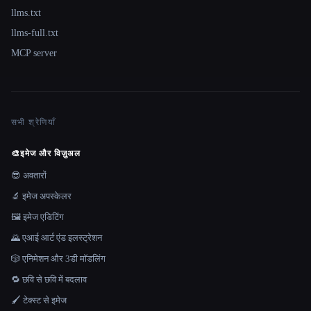
llms.txt
llms-full.txt
MCP server
सभी श्रेणियाँ
🎨
इमेज और विज़ुअल
😎 अवतारों
🔬 इमेज अपस्केलर
🖼️ इमेज एडिटिंग
🌄 एआई आर्ट एंड इलस्ट्रेशन
🎲 एनिमेशन और 3डी मॉडलिंग
🔁 छवि से छवि में बदलाव
🖌️ टेक्स्ट से इमेज