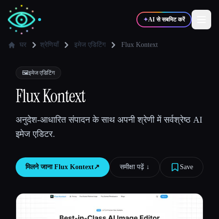
✦
AI से सबमिट करें
घर
श्रेणियाँ
इमेज एडिटिंग
Flux Kontext
✍️
🎨
लेखक
डिज़ाइनर
🖼️
इमेज एडिटिंग
Flux Kontext
💻
📈
डेवलपर्स
मार्केटर्स
अनुदेश-आधारित संपादन के साथ अपनी श्रेणी में सर्वश्रेष्ठ AI
इमेज एडिटर.
🎓
🎬
विद्यार्थी
क्रिएटर्स
मिलने जाना
Flux Kontext
↗︎
समीक्षा पढ़ें ↓︎
Save
ब्लॉग
टूल्स की तुलना करें