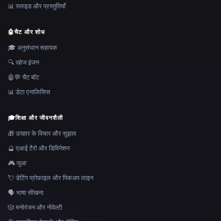
📊 स्लाइड और प्रस्तुतियाँ
🤖
चैट और शोध
🎓 अनुसंधान सहायक
🔍 खोज इंजन
🤖💬 चैट बॉट
📊 डेटा एनालिसिस
🎓
शिक्षा और जीवनशैली
🎁 उपहार के विचार और सुझाव
🔮 एआई टैरो और डिविनेशन
🎮 जुआ
💘 डेटिंग प्रोफ़ाइल और पिकअप लाइन
🗣️ भाषा सीखना
🎲 मनोरंजन और नोवेल्टी