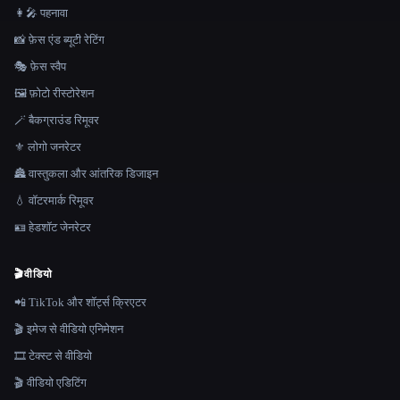
👩‍🎤 पहनावा
📸 फ़ेस एंड ब्यूटी रेटिंग
🎭 फ़ेस स्वैप
🖼️ फ़ोटो रीस्टोरेशन
🪄 बैकग्राउंड रिमूवर
⚜️ लोगो जनरेटर
🏯 वास्तुकला और आंतरिक डिजाइन
💧 वॉटरमार्क रिमूवर
🪪 हेडशॉट जेनरेटर
🎬
वीडियो
📲 TikTok और शॉर्ट्स क्रिएटर
🎬 इमेज से वीडियो एनिमेशन
🎞️ टेक्स्ट से वीडियो
🎬 वीडियो एडिटिंग