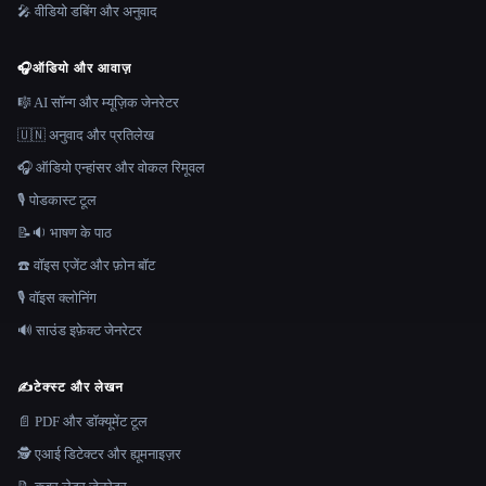
🎤 वीडियो डबिंग और अनुवाद
🎧
ऑडियो और आवाज़
🎼 AI सॉन्ग और म्यूज़िक जेनरेटर
🇺🇳 अनुवाद और प्रतिलेख
🎧 ऑडियो एन्हांसर और वोकल रिमूवल
🎙️ पोडकास्ट टूल
📝🔉 भाषण के पाठ
☎️ वॉइस एजेंट और फ़ोन बॉट
🎙️ वॉइस क्लोनिंग
🔊 साउंड इफ़ेक्ट जेनरेटर
✍️
टेक्स्ट और लेखन
📄 PDF और डॉक्यूमेंट टूल
🕵️ एआई डिटेक्टर और ह्यूमनाइज़र