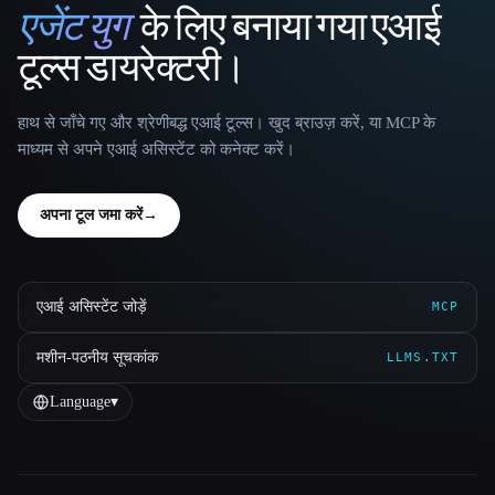
एजेंट युग
के लिए बनाया गया एआई
That AI Collection
टूल्स डायरेक्टरी।
हाथ से जाँचे गए और श्रेणीबद्ध एआई टूल्स। खुद ब्राउज़ करें, या MCP के
माध्यम से अपने एआई असिस्टेंट को कनेक्ट करें।
अपना टूल जमा करें
→
एआई असिस्टेंट जोड़ें
MCP
मशीन-पठनीय सूचकांक
LLMS.TXT
Language
▾