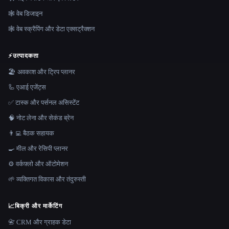
🕸 वेब डिजाइन
🕸️ वेब स्क्रैपिंग और डेटा एक्सट्रैक्शन
⚡
उत्पादकता
🏖 अवकाश और ट्रिप प्लानर
🦾 एआई एजेंट्स
✅ टास्क और पर्सनल असिस्टेंट
🧠 नोट लेना और सेकंड ब्रेन
👨‍💻 बैठक सहायक
🍳 मील और रेसिपी प्लानर
⚙️ वर्कफ़्लो और ऑटोमेशन
🌱 व्यक्तिगत विकास और तंदुरुस्ती
📈
बिक्री और मार्केटिंग
📇 CRM और ग्राहक डेटा