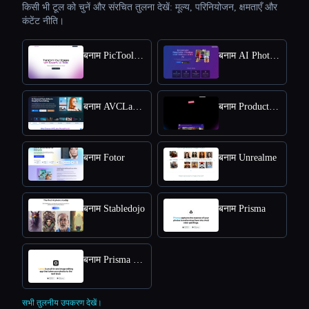
किसी भी टूल को चुनें और संरचित तुलना देखें: मूल्य, परिनियोजन, क्षमताएँ और
कंटेंट नीति।
बनाम PicTools.AI
बनाम AI Photos Editor
बनाम AVCLabs PhotoPro AI
बनाम ProductScope AI
बनाम Fotor
बनाम Unrealme
बनाम Stabledojo
बनाम Prisma
बनाम Prisma Lensa
सभी तुलनीय उपकरण देखें।