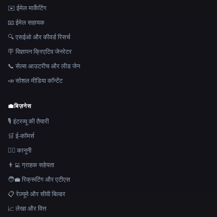
✉️ ईमेल मार्केटिंग
📧 ईमेल सहायक
🔍 एसईओ और कीवर्ड रिसर्च
🪧 विज्ञापन क्रिएटिव जेनरेटर
📞 सेल्स आउटरीच और लीड जेन
📣 सोशल मीडिया कॉन्टेंट
💼
बिज़नेस
🎙️ इंटरव्यू की तैयारी
🛒 ई-कॉमर्स
👩‍⚖️ कानूनी
👨‍💻 ग्राहक सहेयता
🧑‍💼 रिक्रूटिंग और एटीएस
📋 रेज़्यूमे और सीवी बिल्डर
📈 लेखा और वित्त