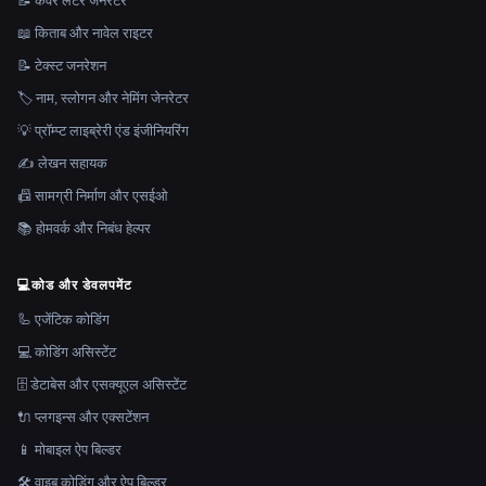
📝 कवर लेटर जेनरेटर
📖 किताब और नावेल राइटर
📝 टेक्स्ट जनरेशन
🏷️ नाम, स्लोगन और नेमिंग जेनरेटर
💡 प्रॉम्प्ट लाइब्रेरी एंड इंजीनियरिंग
✍️ लेखन सहायक
📠 सामग्री निर्माण और एसईओ
📚 होमवर्क और निबंध हेल्पर
💻
कोड और डेवलपमेंट
🦾 एजेंटिक कोडिंग
💻 कोडिंग असिस्टेंट
🗄️ डेटाबेस और एसक्यूएल असिस्टेंट
🔌 प्लगइन्स और एक्सटेंशन
📱 मोबाइल ऐप बिल्डर
🛠️ वाइब कोडिंग और ऐप बिल्डर