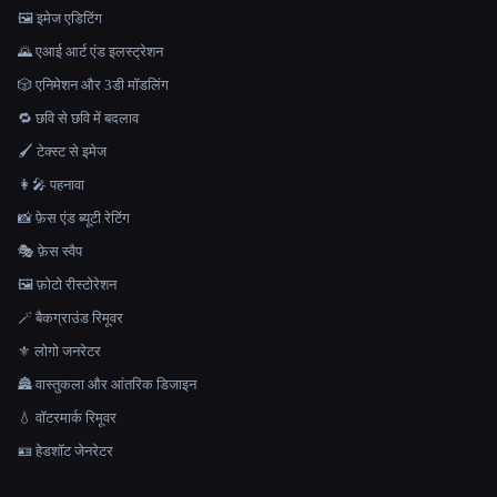
🖼️ इमेज एडिटिंग
🌄 एआई आर्ट एंड इलस्ट्रेशन
🎲 एनिमेशन और 3डी मॉडलिंग
🔁 छवि से छवि में बदलाव
🖌️ टेक्स्ट से इमेज
👩‍🎤 पहनावा
📸 फ़ेस एंड ब्यूटी रेटिंग
🎭 फ़ेस स्वैप
🖼️ फ़ोटो रीस्टोरेशन
🪄 बैकग्राउंड रिमूवर
⚜️ लोगो जनरेटर
🏯 वास्तुकला और आंतरिक डिजाइन
💧 वॉटरमार्क रिमूवर
🪪 हेडशॉट जेनरेटर