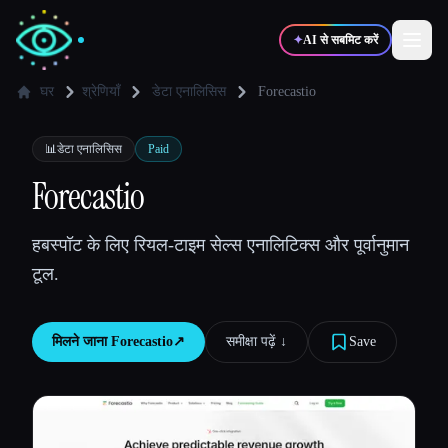
✦
AI से सबमिट करें
घर
श्रेणियाँ
डेटा एनालिसिस
Forecastio
✍️
🎨
लेखक
डिज़ाइनर
📊
डेटा एनालिसिस
Paid
Forecastio
💻
📈
डेवलपर्स
मार्केटर्स
हबस्पॉट के लिए रियल-टाइम सेल्स एनालिटिक्स और पूर्वानुमान
टूल.
🎓
🎬
विद्यार्थी
क्रिएटर्स
मिलने जाना
Forecastio
↗︎
समीक्षा पढ़ें ↓︎
Save
ब्लॉग
टूल्स की तुलना करें