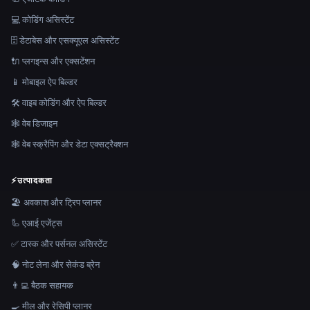
💻 कोडिंग असिस्टेंट
🗄️ डेटाबेस और एसक्यूएल असिस्टेंट
🔌 प्लगइन्स और एक्सटेंशन
📱 मोबाइल ऐप बिल्डर
🛠️ वाइब कोडिंग और ऐप बिल्डर
🕸 वेब डिजाइन
🕸️ वेब स्क्रैपिंग और डेटा एक्सट्रैक्शन
⚡
उत्पादकता
🏖 अवकाश और ट्रिप प्लानर
🦾 एआई एजेंट्स
✅ टास्क और पर्सनल असिस्टेंट
🧠 नोट लेना और सेकंड ब्रेन
👨‍💻 बैठक सहायक
🍳 मील और रेसिपी प्लानर