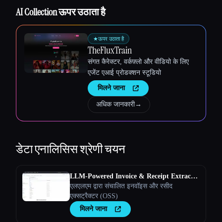
AI Collection ऊपर उठाता है
★
ऊपर उठाता है
TheFluxTrain
संगत कैरेक्टर, वर्कफ़्लो और वीडियो के लिए
एजेंट एआई प्रोडक्शन स्टूडियो
मिलने जाना
अधिक जानकारी
→
डेटा एनालिसिस
श्रेणी चयन
LLM-Powered Invoice & Receipt Extractor
(OSS)
एलएलएम द्वारा संचालित इनवॉइस और रसीद
एक्सट्रैक्टर (OSS)
मिलने जाना