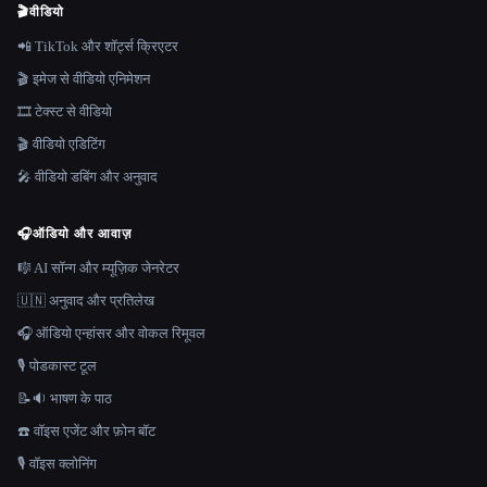
🎬
वीडियो
📲 TikTok और शॉर्ट्स क्रिएटर
🎬 इमेज से वीडियो एनिमेशन
🎞️ टेक्स्ट से वीडियो
🎬 वीडियो एडिटिंग
🎤 वीडियो डबिंग और अनुवाद
🎧
ऑडियो और आवाज़
🎼 AI सॉन्ग और म्यूज़िक जेनरेटर
🇺🇳 अनुवाद और प्रतिलेख
🎧 ऑडियो एन्हांसर और वोकल रिमूवल
🎙️ पोडकास्ट टूल
📝🔉 भाषण के पाठ
☎️ वॉइस एजेंट और फ़ोन बॉट
🎙️ वॉइस क्लोनिंग