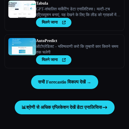
Tabula
GPT-संचालित मार्केटिंग डेटा एनालिटिक्स। मल्टी-टच
एट्रिब्यूशन बनाएं, यह देखने के लिए कि लीड को ग्राहकों में
बदलने के लिए अलग-अलग मार्केटिंग चैनल एक साथ कैसे काम
मिलने जाना
करते हैं
AutoPredict
ऑटोप्रेडिक्ट - भविष्यवाणी करो कि तुम्हारी कार कितने समय
तक चलेगी
मिलने जाना
सभी Forecastio विकल्प देखें →
📊
श्रेणी से अधिक एप्लिकेशन देखें
डेटा एनालिसिस