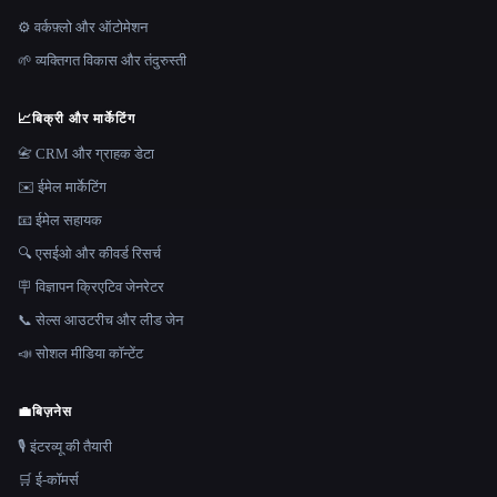
⚙️ वर्कफ़्लो और ऑटोमेशन
🌱 व्यक्तिगत विकास और तंदुरुस्ती
📈
बिक्री और मार्केटिंग
📇 CRM और ग्राहक डेटा
✉️ ईमेल मार्केटिंग
📧 ईमेल सहायक
🔍 एसईओ और कीवर्ड रिसर्च
🪧 विज्ञापन क्रिएटिव जेनरेटर
📞 सेल्स आउटरीच और लीड जेन
📣 सोशल मीडिया कॉन्टेंट
💼
बिज़नेस
🎙️ इंटरव्यू की तैयारी
🛒 ई-कॉमर्स