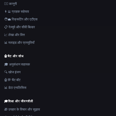
👩‍⚖️ कानूनी
👨‍💻 ग्राहक सहेयता
🧑‍💼 रिक्रूटिंग और एटीएस
📋 रेज़्यूमे और सीवी बिल्डर
📈 लेखा और वित्त
📊 स्लाइड और प्रस्तुतियाँ
🤖
चैट और शोध
🎓 अनुसंधान सहायक
🔍 खोज इंजन
🤖💬 चैट बॉट
📊 डेटा एनालिसिस
🎓
शिक्षा और जीवनशैली
🎁 उपहार के विचार और सुझाव