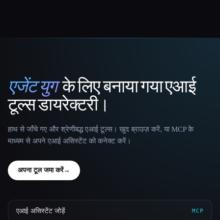
एजेंट युग
के लिए बनाया गया एआई
That AI Collection
टूल्स डायरेक्टरी।
हाथ से जाँचे गए और श्रेणीबद्ध एआई टूल्स। खुद ब्राउज़ करें, या MCP के
माध्यम से अपने एआई असिस्टेंट को कनेक्ट करें।
अपना टूल जमा करें
→
एआई असिस्टेंट जोड़ें
MCP