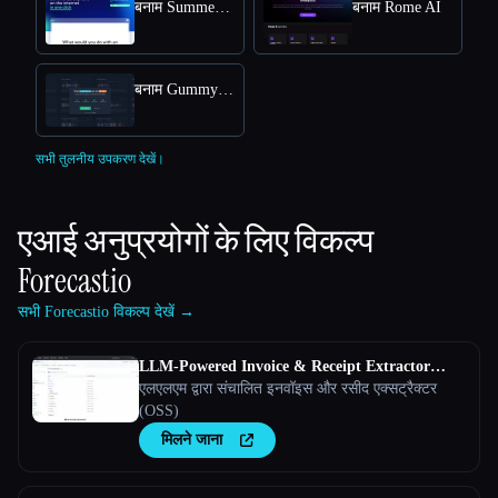
बनाम SummerEyes
बनाम Rome AI
बनाम GummySearch
सभी तुलनीय उपकरण देखें।
एआई अनुप्रयोगों के लिए विकल्प
Forecastio
सभी Forecastio विकल्प देखें →
LLM-Powered Invoice & Receipt Extractor
(OSS)
एलएलएम द्वारा संचालित इनवॉइस और रसीद एक्सट्रैक्टर
(OSS)
मिलने जाना