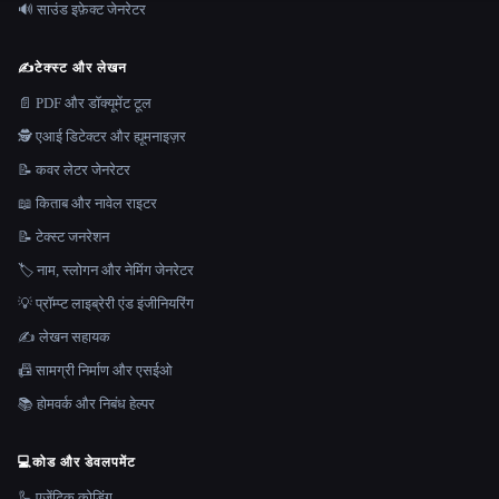
🔊 साउंड इफ़ेक्ट जेनरेटर
✍️
टेक्स्ट और लेखन
📄 PDF और डॉक्यूमेंट टूल
🕵️ एआई डिटेक्टर और ह्यूमनाइज़र
📝 कवर लेटर जेनरेटर
📖 किताब और नावेल राइटर
📝 टेक्स्ट जनरेशन
🏷️ नाम, स्लोगन और नेमिंग जेनरेटर
💡 प्रॉम्प्ट लाइब्रेरी एंड इंजीनियरिंग
✍️ लेखन सहायक
📠 सामग्री निर्माण और एसईओ
📚 होमवर्क और निबंध हेल्पर
💻
कोड और डेवलपमेंट
🦾 एजेंटिक कोडिंग