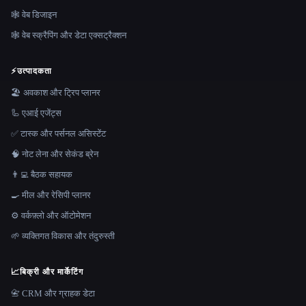
🕸 वेब डिजाइन
🕸️ वेब स्क्रैपिंग और डेटा एक्सट्रैक्शन
⚡
उत्पादकता
🏖 अवकाश और ट्रिप प्लानर
🦾 एआई एजेंट्स
✅ टास्क और पर्सनल असिस्टेंट
🧠 नोट लेना और सेकंड ब्रेन
👨‍💻 बैठक सहायक
🍳 मील और रेसिपी प्लानर
⚙️ वर्कफ़्लो और ऑटोमेशन
🌱 व्यक्तिगत विकास और तंदुरुस्ती
📈
बिक्री और मार्केटिंग
📇 CRM और ग्राहक डेटा