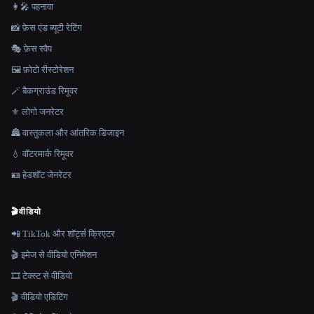
👩‍🎤 पहनावा
📸 फ़ेस एंड ब्यूटी रेटिंग
🎭 फ़ेस स्वैप
🖼️ फ़ोटो रीस्टोरेशन
🪄 बैकग्राउंड रिमूवर
⚜️ लोगो जनरेटर
🏯 वास्तुकला और आंतरिक डिजाइन
💧 वॉटरमार्क रिमूवर
🪪 हेडशॉट जेनरेटर
🎬
वीडियो
📲 TikTok और शॉर्ट्स क्रिएटर
🎬 इमेज से वीडियो एनिमेशन
🎞️ टेक्स्ट से वीडियो
🎬 वीडियो एडिटिंग