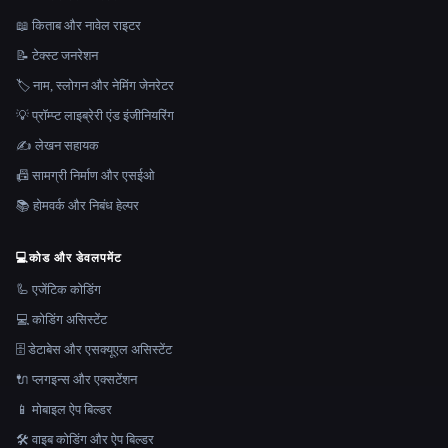
📖 किताब और नावेल राइटर
📝 टेक्स्ट जनरेशन
🏷️ नाम, स्लोगन और नेमिंग जेनरेटर
💡 प्रॉम्प्ट लाइब्रेरी एंड इंजीनियरिंग
✍️ लेखन सहायक
📠 सामग्री निर्माण और एसईओ
📚 होमवर्क और निबंध हेल्पर
💻
कोड और डेवलपमेंट
🦾 एजेंटिक कोडिंग
💻 कोडिंग असिस्टेंट
🗄️ डेटाबेस और एसक्यूएल असिस्टेंट
🔌 प्लगइन्स और एक्सटेंशन
📱 मोबाइल ऐप बिल्डर
🛠️ वाइब कोडिंग और ऐप बिल्डर