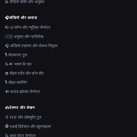
🎤 वीडियो डबिंग और अनुवाद
🎧
ऑडियो और आवाज़
🎼 AI सॉन्ग और म्यूज़िक जेनरेटर
🇺🇳 अनुवाद और प्रतिलेख
🎧 ऑडियो एन्हांसर और वोकल रिमूवल
🎙️ पोडकास्ट टूल
📝🔉 भाषण के पाठ
☎️ वॉइस एजेंट और फ़ोन बॉट
🎙️ वॉइस क्लोनिंग
🔊 साउंड इफ़ेक्ट जेनरेटर
✍️
टेक्स्ट और लेखन
📄 PDF और डॉक्यूमेंट टूल
🕵️ एआई डिटेक्टर और ह्यूमनाइज़र
📝 कवर लेटर जेनरेटर