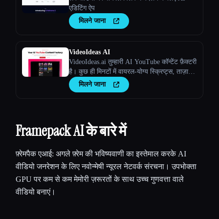
एडिटिंग ऐप
मिलने जाना
VideoIdeas AI
VideoIdeas.ai तुम्हारी AI YouTube कॉन्टेंट फ़ैक्टरी
है। कुछ ही मिनटों में वायरल-योग्य स्क्रिप्ट्स, ताज़ा
वीडियो आइडिया और आकर्षक कॉन्टेंट जेनरेट करें।
मिलने जाना
Framepack AI के बारे में
फ़्रेमपैक एआई: अगले फ़्रेम की भविष्यवाणी का इस्तेमाल करके AI
वीडियो जनरेशन के लिए नवोन्मेषी न्यूरल नेटवर्क संरचना। उपभोक्ता
GPU पर कम से कम मेमोरी ज़रूरतों के साथ उच्च गुणवत्ता वाले
वीडियो बनाएं।