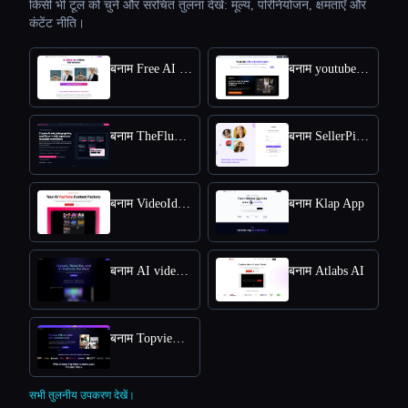
किसी भी टूल को चुनें और संरचित तुलना देखें: मूल्य, परिनियोजन, क्षमताएँ और
कंटेंट नीति।
बनाम Free AI kissing video generator
बनाम youtube video downloader
बनाम TheFluxTrain
बनाम SellerPic AI
बनाम VideoIdeas AI
बनाम Klap App
बनाम AI video editor
बनाम Atlabs AI
बनाम Topview AI URL to Video
सभी तुलनीय उपकरण देखें।