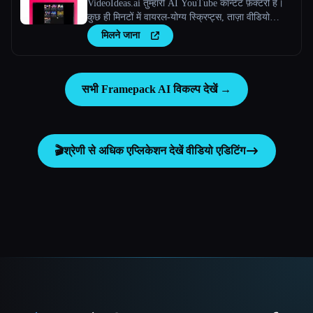
VideoIdeas.ai तुम्हारी AI YouTube कॉन्टेंट फ़ैक्टरी है।
कुछ ही मिनटों में वायरल-योग्य स्क्रिप्ट्स, ताज़ा वीडियो
आइडिया और आकर्षक कॉन्टेंट जेनरेट करें।
मिलने जाना
सभी Framepack AI विकल्प देखें →
🎬
श्रेणी से अधिक एप्लिकेशन देखें
वीडियो एडिटिंग