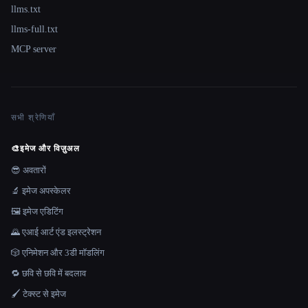
llms.txt
llms-full.txt
MCP server
सभी श्रेणियाँ
🎨
इमेज और विज़ुअल
😎 अवतारों
🔬 इमेज अपस्केलर
🖼️ इमेज एडिटिंग
🌄 एआई आर्ट एंड इलस्ट्रेशन
🎲 एनिमेशन और 3डी मॉडलिंग
🔁 छवि से छवि में बदलाव
🖌️ टेक्स्ट से इमेज