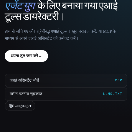
एजेंट युग
के लिए बनाया गया एआई
That AI Collection
टूल्स डायरेक्टरी।
हाथ से जाँचे गए और श्रेणीबद्ध एआई टूल्स। खुद ब्राउज़ करें, या MCP के
माध्यम से अपने एआई असिस्टेंट को कनेक्ट करें।
अपना टूल जमा करें
→
एआई असिस्टेंट जोड़ें
MCP
मशीन-पठनीय सूचकांक
LLMS.TXT
Language
▾