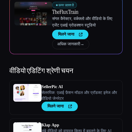
★
ऊपर उठाता है
TheFluxTrain
संगत कैरेक्टर, वर्कफ़्लो और वीडियो के लिए
एजेंट एआई प्रोडक्शन स्टूडियो
मिलने जाना
अधिक जानकारी
→
वीडियो एडिटिंग
श्रेणी चयन
SellerPic AI
सेलरपिक: एआई फ़ैशन मॉडल और प्रॉडक्ट इमेज और
वीडियो जेनरेटर
मिलने जाना
Klap App
लंबे वीडियो को वायरल क्लिप में बदलने के लिए AI