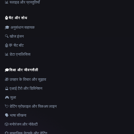
📊 स्लाइड और प्रस्तुतियाँ
🤖
चैट और शोध
🎓 अनुसंधान सहायक
🔍 खोज इंजन
🤖💬 चैट बॉट
📊 डेटा एनालिसिस
🎓
शिक्षा और जीवनशैली
🎁 उपहार के विचार और सुझाव
🔮 एआई टैरो और डिविनेशन
🎮 जुआ
💘 डेटिंग प्रोफ़ाइल और पिकअप लाइन
🗣️ भाषा सीखना
🎲 मनोरंजन और नोवेल्टी
💞 सामाजिक नेटवर्क और डेटिंग