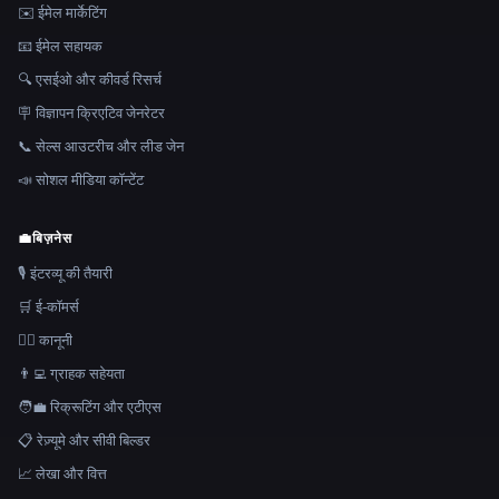
✉️ ईमेल मार्केटिंग
📧 ईमेल सहायक
🔍 एसईओ और कीवर्ड रिसर्च
🪧 विज्ञापन क्रिएटिव जेनरेटर
📞 सेल्स आउटरीच और लीड जेन
📣 सोशल मीडिया कॉन्टेंट
💼
बिज़नेस
🎙️ इंटरव्यू की तैयारी
🛒 ई-कॉमर्स
👩‍⚖️ कानूनी
👨‍💻 ग्राहक सहेयता
🧑‍💼 रिक्रूटिंग और एटीएस
📋 रेज़्यूमे और सीवी बिल्डर
📈 लेखा और वित्त