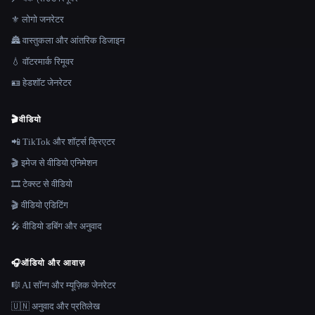
⚜️ लोगो जनरेटर
🏯 वास्तुकला और आंतरिक डिजाइन
💧 वॉटरमार्क रिमूवर
🪪 हेडशॉट जेनरेटर
🎬
वीडियो
📲 TikTok और शॉर्ट्स क्रिएटर
🎬 इमेज से वीडियो एनिमेशन
🎞️ टेक्स्ट से वीडियो
🎬 वीडियो एडिटिंग
🎤 वीडियो डबिंग और अनुवाद
🎧
ऑडियो और आवाज़
🎼 AI सॉन्ग और म्यूज़िक जेनरेटर
🇺🇳 अनुवाद और प्रतिलेख