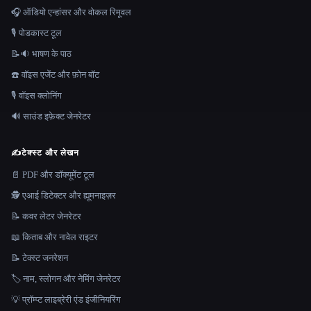
🎧 ऑडियो एन्हांसर और वोकल रिमूवल
🎙️ पोडकास्ट टूल
📝🔉 भाषण के पाठ
☎️ वॉइस एजेंट और फ़ोन बॉट
🎙️ वॉइस क्लोनिंग
🔊 साउंड इफ़ेक्ट जेनरेटर
✍️
टेक्स्ट और लेखन
📄 PDF और डॉक्यूमेंट टूल
🕵️ एआई डिटेक्टर और ह्यूमनाइज़र
📝 कवर लेटर जेनरेटर
📖 किताब और नावेल राइटर
📝 टेक्स्ट जनरेशन
🏷️ नाम, स्लोगन और नेमिंग जेनरेटर
💡 प्रॉम्प्ट लाइब्रेरी एंड इंजीनियरिंग