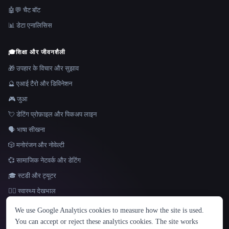
🤖💬 चैट बॉट
📊 डेटा एनालिसिस
🎓
शिक्षा और जीवनशैली
🎁 उपहार के विचार और सुझाव
🔮 एआई टैरो और डिविनेशन
🎮 जुआ
💘 डेटिंग प्रोफ़ाइल और पिकअप लाइन
🗣️ भाषा सीखना
🎲 मनोरंजन और नोवेल्टी
💞 सामाजिक नेटवर्क और डेटिंग
🎓 स्टडी और ट्यूटर
👩‍⚕️ स्वास्थ्य देखभाल
भाषा
We use Google Analytics cookies to measure how the site is used.
English
español
Français
Русский
简体中文
You can accept or reject these analytics cookies. The site works