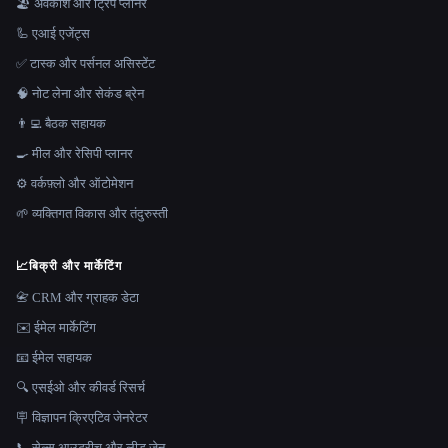
🏖 अवकाश और ट्रिप प्लानर
🦾 एआई एजेंट्स
✅ टास्क और पर्सनल असिस्टेंट
🧠 नोट लेना और सेकंड ब्रेन
👨‍💻 बैठक सहायक
🍳 मील और रेसिपी प्लानर
⚙️ वर्कफ़्लो और ऑटोमेशन
🌱 व्यक्तिगत विकास और तंदुरुस्ती
📈
बिक्री और मार्केटिंग
📇 CRM और ग्राहक डेटा
✉️ ईमेल मार्केटिंग
📧 ईमेल सहायक
🔍 एसईओ और कीवर्ड रिसर्च
🪧 विज्ञापन क्रिएटिव जेनरेटर
📞 सेल्स आउटरीच और लीड जेन