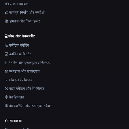
✍️ लेखन सहायक
📠 सामग्री निर्माण और एसईओ
📚 होमवर्क और निबंध हेल्पर
💻
कोड और डेवलपमेंट
🦾 एजेंटिक कोडिंग
💻 कोडिंग असिस्टेंट
🗄️ डेटाबेस और एसक्यूएल असिस्टेंट
🔌 प्लगइन्स और एक्सटेंशन
📱 मोबाइल ऐप बिल्डर
🛠️ वाइब कोडिंग और ऐप बिल्डर
🕸 वेब डिजाइन
🕸️ वेब स्क्रैपिंग और डेटा एक्सट्रैक्शन
⚡
उत्पादकता