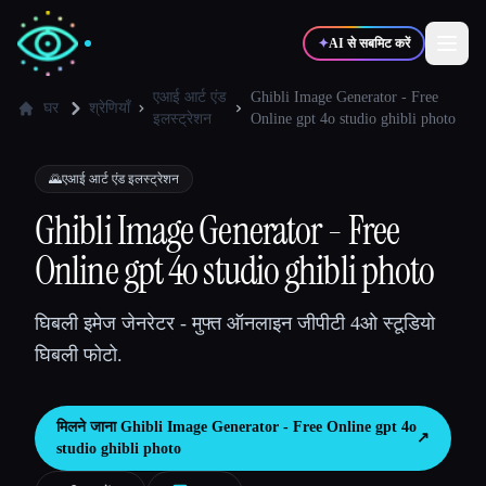
✦
AI से सबमिट करें
एआई आर्ट एंड
Ghibli Image Generator - Free
घर
श्रेणियाँ
इलस्ट्रेशन
Online gpt 4o studio ghibli photo
✍️
🎨
लेखक
डिज़ाइनर
🌄
एआई आर्ट एंड इलस्ट्रेशन
Ghibli Image Generator - Free
💻
📈
डेवलपर्स
मार्केटर्स
Online gpt 4o studio ghibli photo
🎓
🎬
विद्यार्थी
क्रिएटर्स
घिबली इमेज जेनरेटर - मुफ्त ऑनलाइन जीपीटी 4ओ स्टूडियो
घिबली फोटो.
ब्लॉग
मिलने जाना
Ghibli Image Generator - Free Online gpt 4o
↗︎
studio ghibli photo
टूल्स की तुलना करें