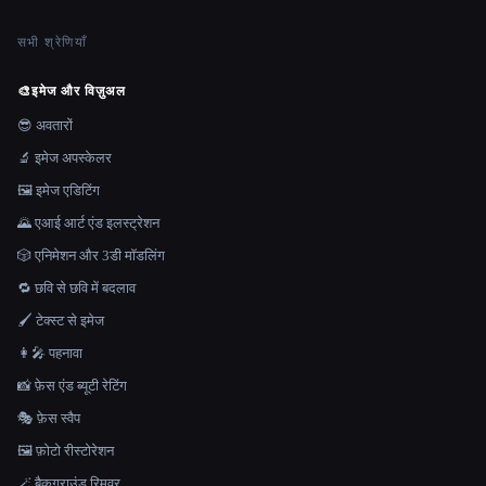
सभी श्रेणियाँ
🎨
इमेज और विज़ुअल
😎 अवतारों
🔬 इमेज अपस्केलर
🖼️ इमेज एडिटिंग
🌄 एआई आर्ट एंड इलस्ट्रेशन
🎲 एनिमेशन और 3डी मॉडलिंग
🔁 छवि से छवि में बदलाव
🖌️ टेक्स्ट से इमेज
👩‍🎤 पहनावा
📸 फ़ेस एंड ब्यूटी रेटिंग
🎭 फ़ेस स्वैप
🖼️ फ़ोटो रीस्टोरेशन
🪄 बैकग्राउंड रिमूवर