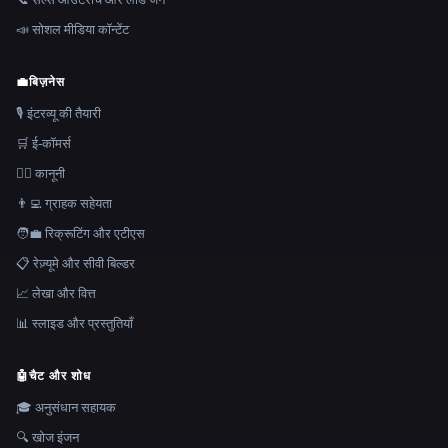
📣 सोशल मीडिया कॉन्टेंट
💼
बिज़नेस
🎙️ इंटरव्यू की तैयारी
🛒 ई-कॉमर्स
👩‍⚖️ कानूनी
👨‍💻 ग्राहक सहेयता
🧑‍💼 रिक्रूटिंग और एटीएस
📋 रेज़्यूमे और सीवी बिल्डर
📈 लेखा और वित्त
📊 स्लाइड और प्रस्तुतियाँ
🤖
चैट और शोध
🎓 अनुसंधान सहायक
🔍 खोज इंजन