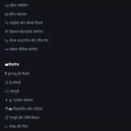
✉️ ईमेल मार्केटिंग
📧 ईमेल सहायक
🔍 एसईओ और कीवर्ड रिसर्च
🪧 विज्ञापन क्रिएटिव जेनरेटर
📞 सेल्स आउटरीच और लीड जेन
📣 सोशल मीडिया कॉन्टेंट
💼
बिज़नेस
🎙️ इंटरव्यू की तैयारी
🛒 ई-कॉमर्स
👩‍⚖️ कानूनी
👨‍💻 ग्राहक सहेयता
🧑‍💼 रिक्रूटिंग और एटीएस
📋 रेज़्यूमे और सीवी बिल्डर
📈 लेखा और वित्त