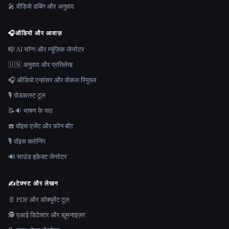
🎤 वीडियो डबिंग और अनुवाद
🎧
ऑडियो और आवाज़
🎼 AI सॉन्ग और म्यूज़िक जेनरेटर
🇺🇳 अनुवाद और प्रतिलेख
🎧 ऑडियो एन्हांसर और वोकल रिमूवल
🎙️ पोडकास्ट टूल
📝🔉 भाषण के पाठ
☎️ वॉइस एजेंट और फ़ोन बॉट
🎙️ वॉइस क्लोनिंग
🔊 साउंड इफ़ेक्ट जेनरेटर
✍️
टेक्स्ट और लेखन
📄 PDF और डॉक्यूमेंट टूल
🕵️ एआई डिटेक्टर और ह्यूमनाइज़र