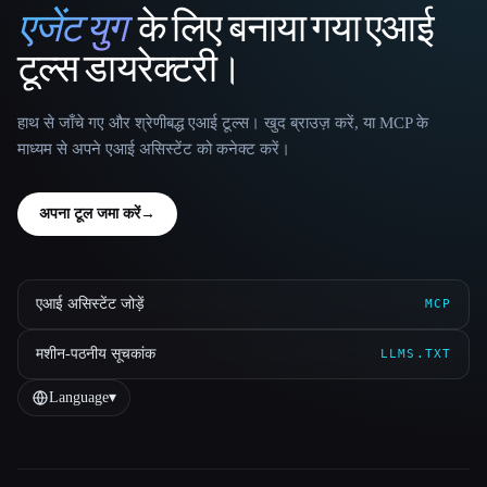
एजेंट युग
के लिए बनाया गया एआई
That AI Collection
टूल्स डायरेक्टरी।
हाथ से जाँचे गए और श्रेणीबद्ध एआई टूल्स। खुद ब्राउज़ करें, या MCP के
माध्यम से अपने एआई असिस्टेंट को कनेक्ट करें।
अपना टूल जमा करें
→
एआई असिस्टेंट जोड़ें
MCP
मशीन-पठनीय सूचकांक
LLMS.TXT
Language
▾