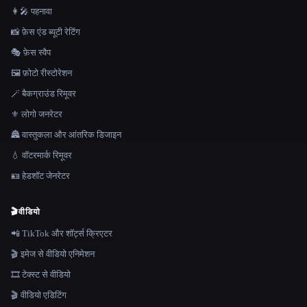
👩‍🎤 पहनावा
📸 फ़ेस एंड ब्यूटी रेटिंग
🎭 फ़ेस स्वैप
🖼️ फ़ोटो रीस्टोरेशन
🪄 बैकग्राउंड रिमूवर
⚜️ लोगो जनरेटर
🏯 वास्तुकला और आंतरिक डिजाइन
💧 वॉटरमार्क रिमूवर
🪪 हेडशॉट जेनरेटर
🎬
वीडियो
📲 TikTok और शॉर्ट्स क्रिएटर
🎬 इमेज से वीडियो एनिमेशन
🎞️ टेक्स्ट से वीडियो
🎬 वीडियो एडिटिंग