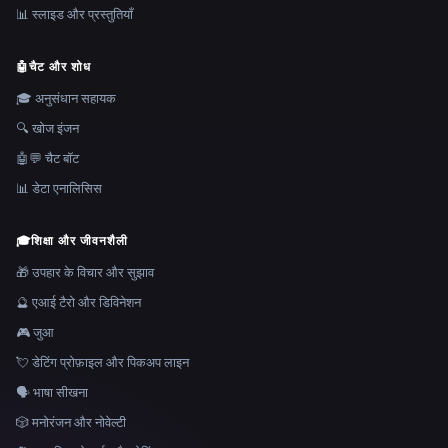
📊 स्लाइड और प्रस्तुतियाँ
🤖
चैट और शोध
🎓 अनुसंधान सहायक
🔍 खोज इंजन
🤖💬 चैट बॉट
📊 डेटा एनालिसिस
🎓
शिक्षा और जीवनशैली
🎁 उपहार के विचार और सुझाव
🔮 एआई टैरो और डिविनेशन
🎮 जुआ
💘 डेटिंग प्रोफ़ाइल और पिकअप लाइन
🗣️ भाषा सीखना
🎲 मनोरंजन और नोवेल्टी