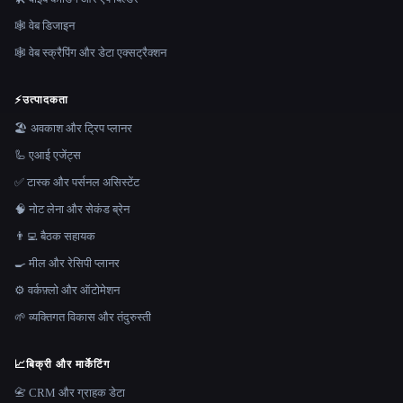
🕸 वेब डिजाइन
🕸️ वेब स्क्रैपिंग और डेटा एक्सट्रैक्शन
⚡
उत्पादकता
🏖 अवकाश और ट्रिप प्लानर
🦾 एआई एजेंट्स
✅ टास्क और पर्सनल असिस्टेंट
🧠 नोट लेना और सेकंड ब्रेन
👨‍💻 बैठक सहायक
🍳 मील और रेसिपी प्लानर
⚙️ वर्कफ़्लो और ऑटोमेशन
🌱 व्यक्तिगत विकास और तंदुरुस्ती
📈
बिक्री और मार्केटिंग
📇 CRM और ग्राहक डेटा