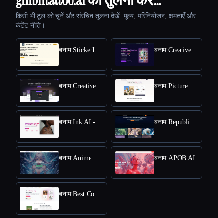
ghiblitattoo.ai की तुलना करें…
किसी भी टूल को चुनें और संरचित तुलना देखें: मूल्य, परिनियोजन, क्षमताएँ और
कंटेंट नीति।
बनाम StickerIt.AI
बनाम CreativePixel
बनाम Creative Fabrica
बनाम Picture to Drawing
बनाम Ink AI - Tattoo Generator
बनाम Republiclabs.ai
बनाम AnimeGenius
बनाम APOB AI
बनाम Best Coloring Pages AI