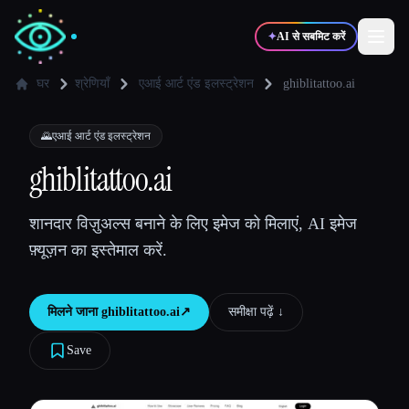
✦
AI से सबमिट करें
घर
श्रेणियाँ
एआई आर्ट एंड इलस्ट्रेशन
ghiblitattoo.ai
✍️
🎨
लेखक
डिज़ाइनर
🌄
एआई आर्ट एंड इलस्ट्रेशन
ghiblitattoo.ai
💻
📈
डेवलपर्स
मार्केटर्स
शानदार विज़ुअल्स बनाने के लिए इमेज को मिलाएं, AI इमेज
फ़्यूज़न का इस्तेमाल करें.
🎓
🎬
विद्यार्थी
क्रिएटर्स
मिलने जाना
ghiblitattoo.ai
↗︎
समीक्षा पढ़ें ↓︎
Save
ब्लॉग
टूल्स की तुलना करें