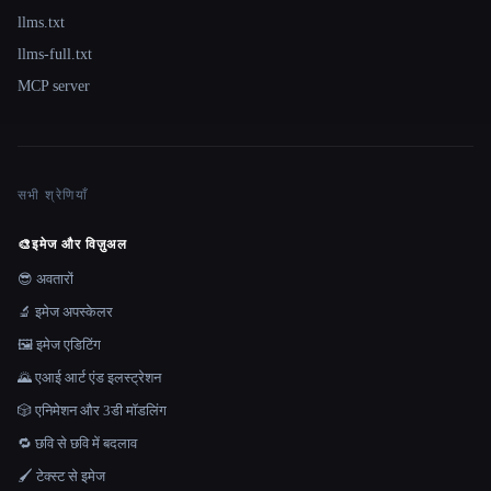
llms.txt
llms-full.txt
MCP server
सभी श्रेणियाँ
🎨
इमेज और विज़ुअल
😎 अवतारों
🔬 इमेज अपस्केलर
🖼️ इमेज एडिटिंग
🌄 एआई आर्ट एंड इलस्ट्रेशन
🎲 एनिमेशन और 3डी मॉडलिंग
🔁 छवि से छवि में बदलाव
🖌️ टेक्स्ट से इमेज