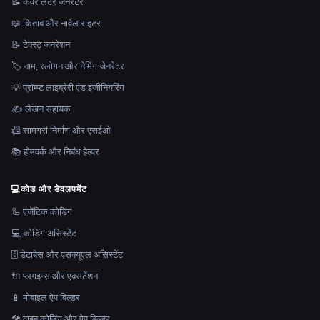
📝 कवर लेटर जेनरेटर
📖 किताब और नावेल राइटर
📝 टेक्स्ट जनरेशन
🏷️ नाम, स्लोगन और नेमिंग जेनरेटर
💡 प्रॉम्प्ट लाइब्रेरी एंड इंजीनियरिंग
✍️ लेखन सहायक
📠 सामग्री निर्माण और एसईओ
📚 होमवर्क और निबंध हेल्पर
💻
कोड और डेवलपमेंट
🦾 एजेंटिक कोडिंग
💻 कोडिंग असिस्टेंट
🗄️ डेटाबेस और एसक्यूएल असिस्टेंट
🔌 प्लगइन्स और एक्सटेंशन
📱 मोबाइल ऐप बिल्डर
🛠️ वाइब कोडिंग और ऐप बिल्डर