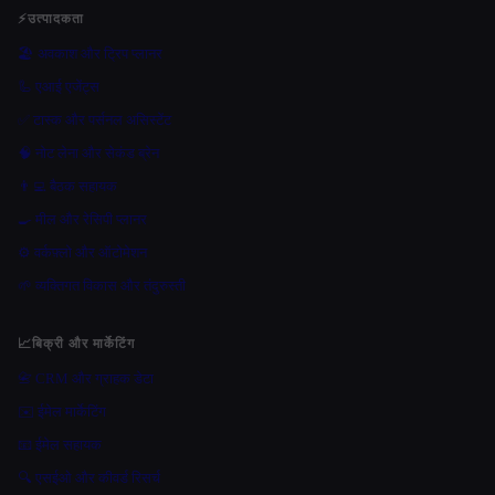
⚡
उत्पादकता
🏖 अवकाश और ट्रिप प्लानर
🦾 एआई एजेंट्स
✅ टास्क और पर्सनल असिस्टेंट
🧠 नोट लेना और सेकंड ब्रेन
👨‍💻 बैठक सहायक
🍳 मील और रेसिपी प्लानर
⚙️ वर्कफ़्लो और ऑटोमेशन
🌱 व्यक्तिगत विकास और तंदुरुस्ती
📈
बिक्री और मार्केटिंग
📇 CRM और ग्राहक डेटा
✉️ ईमेल मार्केटिंग
📧 ईमेल सहायक
🔍 एसईओ और कीवर्ड रिसर्च