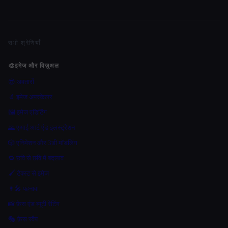
सभी श्रेणियाँ
🎨
इमेज और विज़ुअल
😎 अवतारों
🔬 इमेज अपस्केलर
🖼️ इमेज एडिटिंग
🌄 एआई आर्ट एंड इलस्ट्रेशन
🎲 एनिमेशन और 3डी मॉडलिंग
🔁 छवि से छवि में बदलाव
🖌️ टेक्स्ट से इमेज
👩‍🎤 पहनावा
📸 फ़ेस एंड ब्यूटी रेटिंग
🎭 फ़ेस स्वैप