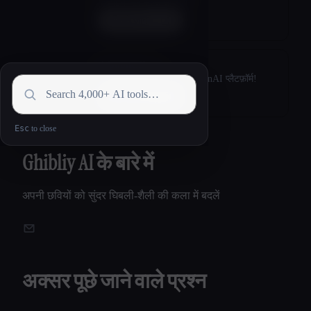
डिज़ाइन और सेल्स सॉल्यूशन
मिलने जाना
Republiclabs.ai
Republiclabs.ai - लोगों का GenAI प्लैटफ़ॉर्म!
मिलने जाना
Esc
Ghibliy AI के बारे में
अपनी छवियों को सुंदर घिबली-शैली की कला में बदलें
अक्सर पूछे जाने वाले प्रश्न