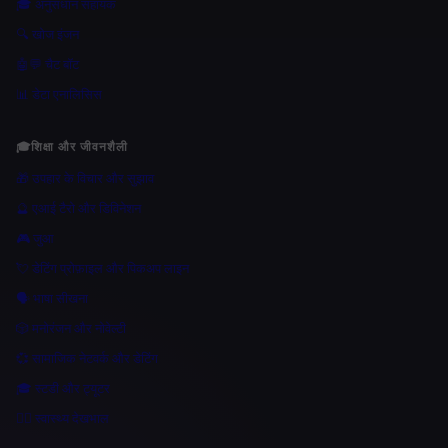
🎓 अनुसंधान सहायक
🔍 खोज इंजन
🤖💬 चैट बॉट
📊 डेटा एनालिसिस
🎓
शिक्षा और जीवनशैली
🎁 उपहार के विचार और सुझाव
🔮 एआई टैरो और डिविनेशन
🎮 जुआ
💘 डेटिंग प्रोफ़ाइल और पिकअप लाइन
🗣️ भाषा सीखना
🎲 मनोरंजन और नोवेल्टी
💞 सामाजिक नेटवर्क और डेटिंग
🎓 स्टडी और ट्यूटर
👩‍⚕️ स्वास्थ्य देखभाल