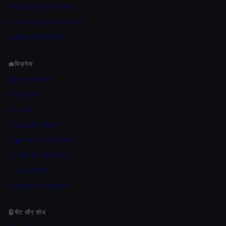
🪧 विज्ञापन क्रिएटिव जेनरेटर
📞 सेल्स आउटरीच और लीड जेन
📣 सोशल मीडिया कॉन्टेंट
💼
बिज़नेस
🎙️ इंटरव्यू की तैयारी
🛒 ई-कॉमर्स
👩‍⚖️ कानूनी
👨‍💻 ग्राहक सहेयता
🧑‍💼 रिक्रूटिंग और एटीएस
📋 रेज़्यूमे और सीवी बिल्डर
📈 लेखा और वित्त
📊 स्लाइड और प्रस्तुतियाँ
🤖
चैट और शोध