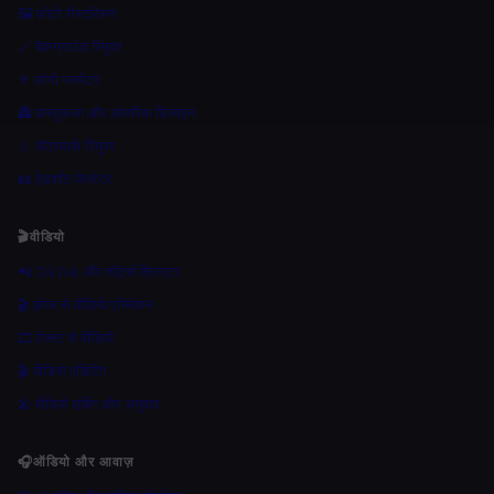
🖼️ फ़ोटो रीस्टोरेशन
🪄 बैकग्राउंड रिमूवर
⚜️ लोगो जनरेटर
🏯 वास्तुकला और आंतरिक डिजाइन
💧 वॉटरमार्क रिमूवर
🪪 हेडशॉट जेनरेटर
🎬
वीडियो
📲 TikTok और शॉर्ट्स क्रिएटर
🎬 इमेज से वीडियो एनिमेशन
🎞️ टेक्स्ट से वीडियो
🎬 वीडियो एडिटिंग
🎤 वीडियो डबिंग और अनुवाद
🎧
ऑडियो और आवाज़