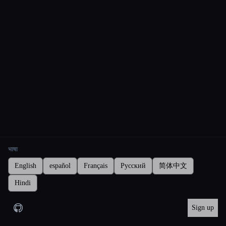
भाषा
English
español
Français
Русский
简体中文
Hindi
Sign up