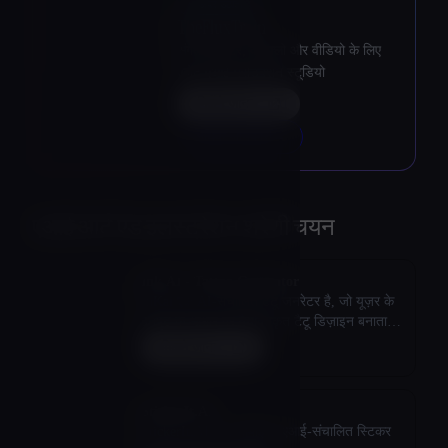
★
ऊपर उठाता है
TheFluxTrain
संगत कैरेक्टर, वर्कफ़्लो और वीडियो के लिए
एजेंट एआई प्रोडक्शन स्टूडियो
मिलने जाना
अधिक जानकारी
→
एआई आर्ट एंड इलस्ट्रेशन
श्रेणी चयन
Ink AI - Tattoo Generator
InKai एक AI-संचालित टैटू जनरेटर है, जो यूज़र के
इनपुट के आधार पर वैयक्तिकृत टैटू डिज़ाइन बनाता
है।
मिलने जाना
StickerIt.AI
StickerIt.AI | #1 मोबाइल, एआई-संचालित स्टिकर