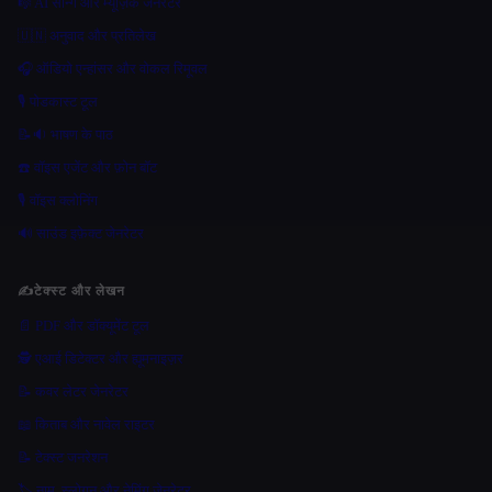
🎼 AI सॉन्ग और म्यूज़िक जेनरेटर
🇺🇳 अनुवाद और प्रतिलेख
🎧 ऑडियो एन्हांसर और वोकल रिमूवल
🎙️ पोडकास्ट टूल
📝🔉 भाषण के पाठ
☎️ वॉइस एजेंट और फ़ोन बॉट
🎙️ वॉइस क्लोनिंग
🔊 साउंड इफ़ेक्ट जेनरेटर
✍️
टेक्स्ट और लेखन
📄 PDF और डॉक्यूमेंट टूल
🕵️ एआई डिटेक्टर और ह्यूमनाइज़र
📝 कवर लेटर जेनरेटर
📖 किताब और नावेल राइटर
📝 टेक्स्ट जनरेशन
🏷️ नाम, स्लोगन और नेमिंग जेनरेटर