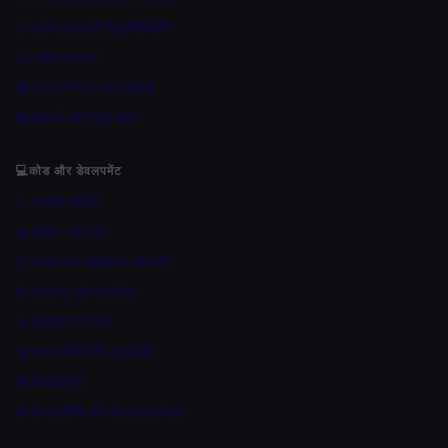
💡 प्रॉम्प्ट लाइब्रेरी एंड इंजीनियरिंग
✍️ लेखन सहायक
📠 सामग्री निर्माण और एसईओ
📚 होमवर्क और निबंध हेल्पर
💻
कोड और डेवलपमेंट
🦾 एजेंटिक कोडिंग
💻 कोडिंग असिस्टेंट
🗄️ डेटाबेस और एसक्यूएल असिस्टेंट
🔌 प्लगइन्स और एक्सटेंशन
📱 मोबाइल ऐप बिल्डर
🛠️ वाइब कोडिंग और ऐप बिल्डर
🕸 वेब डिजाइन
🕸️ वेब स्क्रैपिंग और डेटा एक्सट्रैक्शन