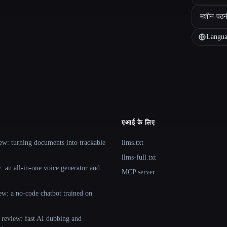
मशीन-पठन
Langua
एआई के लिए
ew: turning documents into trackable
llms.txt
llms-full.txt
 an all-in-one voice generator and
MCP server
ew: a no-code chatbot trained on
 review: fast AI dubbing and