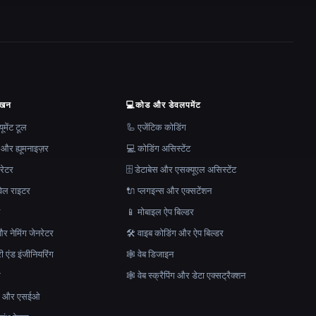
ेखन
💻
कोड और डेवलपमेंट
मेंट टूल
🦾 एजेंटिक कोडिंग
 और ह्यूमनाइज़र
💻 कोडिंग असिस्टेंट
रेटर
🗄️ डेटाबेस और एसक्यूएल असिस्टेंट
ेल राइटर
🔌 प्लगइन्स और एक्सटेंशन
न
📱 मोबाइल ऐप बिल्डर
र नेमिंग जेनरेटर
🛠️ वाइब कोडिंग और ऐप बिल्डर
ेरी एंड इंजीनियरिंग
🕸 वेब डिजाइन
क
🕸️ वेब स्क्रैपिंग और डेटा एक्सट्रैक्शन
माण और एसईओ