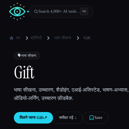
Search 4,000+ AI tools…
⌘
K
घर
श्रेणियाँ
भाषा सीखना
Gift
🗣️
भाषा सीखना
Gift
भाषा सीखना, उच्चारण, शैडोइंग, एआई-असिस्टेड, भाषण-अभ्यास
ऑडियो-लर्निंग, उच्चारण फ़ीडबैक.
मिलने जाना
Gift
↗︎
समीक्षा पढ़ें ↓︎
Save