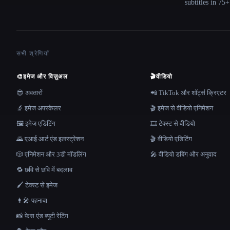
subtitles in 75
सभी श्रेणियाँ
🎨
इमेज और विज़ुअल
🎬
वीडियो
😎 अवतारों
📲 TikTok और शॉर्ट्स क्रिएटर
🔬 इमेज अपस्केलर
🎬 इमेज से वीडियो एनिमेशन
🖼️ इमेज एडिटिंग
🎞️ टेक्स्ट से वीडियो
🌄 एआई आर्ट एंड इलस्ट्रेशन
🎬 वीडियो एडिटिंग
🎲 एनिमेशन और 3डी मॉडलिंग
🎤 वीडियो डबिंग और अनुवाद
🔁 छवि से छवि में बदलाव
🖌️ टेक्स्ट से इमेज
👩‍🎤 पहनावा
📸 फ़ेस एंड ब्यूटी रेटिंग