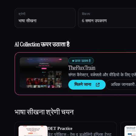
श्रेणी
विकल्प
भाषा सीखना
6 समान उपकरण
Esc
AI Collection ऊपर उठाता है
★
ऊपर उठाता है
TheFluxTrain
संगत कैरेक्टर, वर्कफ़्लो और वीडियो के लिए ए
मिलने जाना
अधिक जानकारी
भाषा सीखना
श्रेणी चयन
DET Practice
डेट प्रैक्टिस - ऐस द डुओलिंगो इंग्लिश टेस्ट