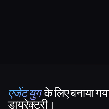
एजेंट युग
के लिए बनाया गय
That AI Collection
डायरेक्टरी।