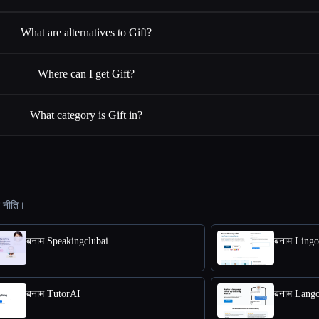
What are alternatives to Gift?
Where can I get Gift?
What category is Gift in?
ट नीति।
बनाम Speakingclubai
बनाम Lingo
बनाम TutorAI
बनाम Lango