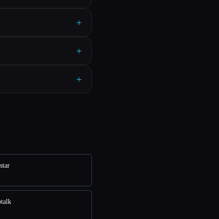
+
+
+
star
talk