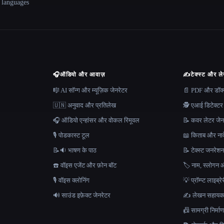
+ languages
🎧
ऑडियो और आवाज़
✍️
टेक्स्ट और ल
🎼 AI सॉन्ग और म्यूज़िक जेनरेटर
📄 PDF और डॉक्यू
🇺🇳 अनुवाद और प्रतिलेख
🕵️ एआई डिटेक्टर
🎧 ऑडियो एन्हांसर और वोकल रिमूवल
📝 कवर लेटर जेन
🎙️ पोडकास्ट टूल
📖 किताब और नाव
📝🔉 भाषण के पाठ
📝 टेक्स्ट जनरेश
☎️ वॉइस एजेंट और फ़ोन बॉट
🏷️ नाम, स्लोगन औ
🎙️ वॉइस क्लोनिंग
💡 प्रॉम्प्ट लाइब्र
🔊 साउंड इफ़ेक्ट जेनरेटर
✍️ लेखन सहाय
📠 सामग्री निर्