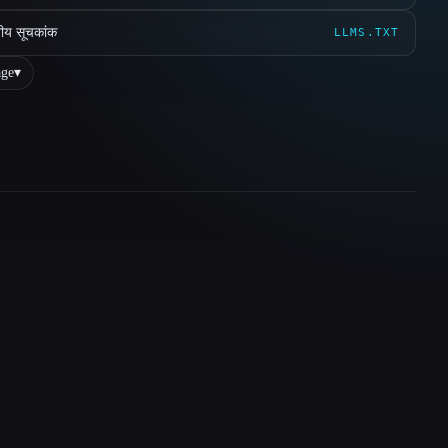
ीय सूचकांक
LLMS.TXT
ge
▾