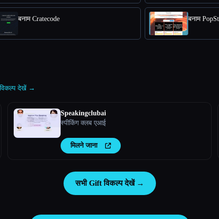
बनाम Cratecode
बनाम PopSt
विकल्प देखें →
Speakingclubai
स्पीकिंग क्लब एआई
मिलने जाना
सभी Gift विकल्प देखें →