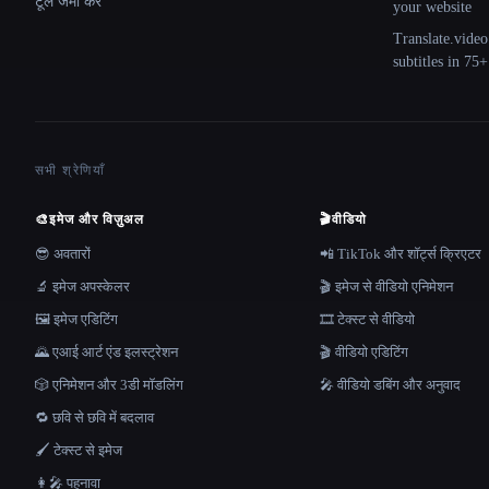
टूल जमा करें
your website
Translate.video
subtitles in 75
सभी श्रेणियाँ
🎨
इमेज और विज़ुअल
🎬
वीडियो
😎 अवतारों
📲 TikTok और शॉर्ट्स क्रिएटर
🔬 इमेज अपस्केलर
🎬 इमेज से वीडियो एनिमेशन
🖼️ इमेज एडिटिंग
🎞️ टेक्स्ट से वीडियो
🌄 एआई आर्ट एंड इलस्ट्रेशन
🎬 वीडियो एडिटिंग
🎲 एनिमेशन और 3डी मॉडलिंग
🎤 वीडियो डबिंग और अनुवाद
🔁 छवि से छवि में बदलाव
🖌️ टेक्स्ट से इमेज
👩‍🎤 पहनावा