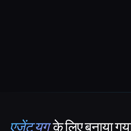
एजेंट युग
के लिए बनाया गय
That AI Collection