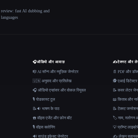
 review: fast AI dubbing and
+ languages
🎧
ऑडियो और आवाज़
✍️
टेक्स्ट और ल
🎼 AI सॉन्ग और म्यूज़िक जेनरेटर
📄 PDF और डॉक्यू
🇺🇳 अनुवाद और प्रतिलेख
🕵️ एआई डिटेक्टर
🎧 ऑडियो एन्हांसर और वोकल रिमूवल
📝 कवर लेटर जेन
🎙️ पोडकास्ट टूल
📖 किताब और नाव
📝🔉 भाषण के पाठ
📝 टेक्स्ट जनरेश
☎️ वॉइस एजेंट और फ़ोन बॉट
🏷️ नाम, स्लोगन औ
🎙️ वॉइस क्लोनिंग
💡 प्रॉम्प्ट लाइब्र
🔊 साउंड इफ़ेक्ट जेनरेटर
✍️ लेखन सहाय