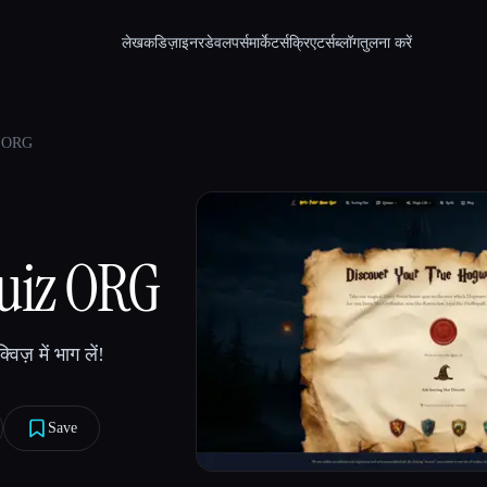
लेखक
डिज़ाइनर
डेवलपर्स
मार्केटर्स
क्रिएटर्स
ब्लॉग
तुलना करें
z ORG
Quiz ORG
्विज़ में भाग लें!
Save