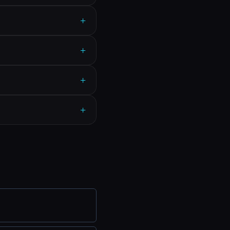
+
+
+
+