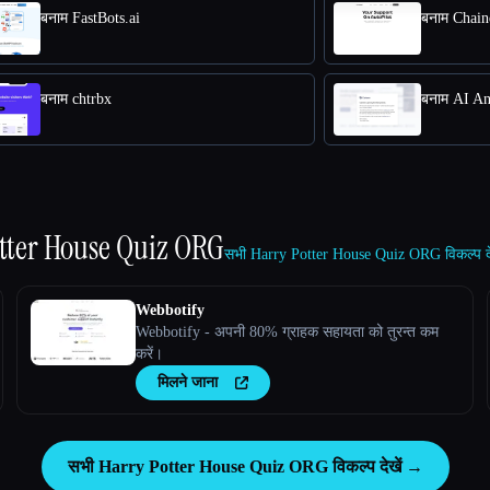
बनाम FastBots.ai
बनाम Chain
बनाम chtrbx
बनाम AI An
tter House Quiz ORG
सभी Harry Potter House Quiz ORG विकल्प द
Webbotify
Webbotify - अपनी 80% ग्राहक सहायता को तुरन्त कम
करें।
मिलने जाना
सभी Harry Potter House Quiz ORG विकल्प देखें →