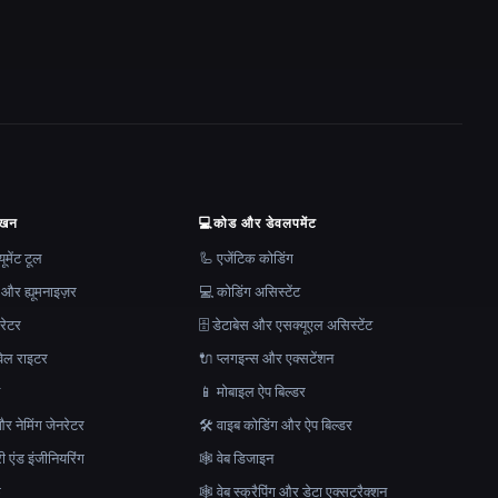
ेखन
💻
कोड और डेवलपमेंट
मेंट टूल
🦾 एजेंटिक कोडिंग
 और ह्यूमनाइज़र
💻 कोडिंग असिस्टेंट
रेटर
🗄️ डेटाबेस और एसक्यूएल असिस्टेंट
ेल राइटर
🔌 प्लगइन्स और एक्सटेंशन
न
📱 मोबाइल ऐप बिल्डर
र नेमिंग जेनरेटर
🛠️ वाइब कोडिंग और ऐप बिल्डर
ेरी एंड इंजीनियरिंग
🕸 वेब डिजाइन
क
🕸️ वेब स्क्रैपिंग और डेटा एक्सट्रैक्शन