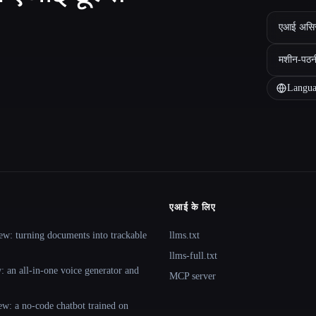
एआई असिस्ट
मशीन-पठन
Langua
एआई के लिए
ew: turning documents into trackable
llms.txt
llms-full.txt
 an all-in-one voice generator and
MCP server
ew: a no-code chatbot trained on