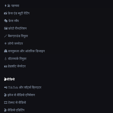
👩‍🎤 पहनावा
📸 फ़ेस एंड ब्यूटी रेटिंग
🎭 फ़ेस स्वैप
🖼️ फ़ोटो रीस्टोरेशन
🪄 बैकग्राउंड रिमूवर
⚜️ लोगो जनरेटर
🏯 वास्तुकला और आंतरिक डिजाइन
💧 वॉटरमार्क रिमूवर
🪪 हेडशॉट जेनरेटर
🎬
वीडियो
📲 TikTok और शॉर्ट्स क्रिएटर
🎬 इमेज से वीडियो एनिमेशन
🎞️ टेक्स्ट से वीडियो
🎬 वीडियो एडिटिंग