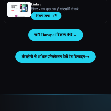
Linkrr
लिंकर - सब कुछ एक ही प्लेटफ़ॉर्म से करें!
मिलने जाना
सभी Horay.ai विकल्प देखें →
🕸
श्रेणी से अधिक एप्लिकेशन देखें
वेब डिजाइन