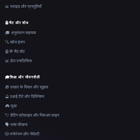
📊 स्लाइड और प्रस्तुतियाँ
🤖
चैट और शोध
🎓 अनुसंधान सहायक
🔍 खोज इंजन
🤖💬 चैट बॉट
📊 डेटा एनालिसिस
🎓
शिक्षा और जीवनशैली
🎁 उपहार के विचार और सुझाव
🔮 एआई टैरो और डिविनेशन
🎮 जुआ
💘 डेटिंग प्रोफ़ाइल और पिकअप लाइन
🗣️ भाषा सीखना
🎲 मनोरंजन और नोवेल्टी