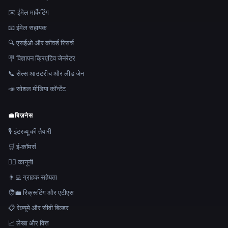
✉️ ईमेल मार्केटिंग
📧 ईमेल सहायक
🔍 एसईओ और कीवर्ड रिसर्च
🪧 विज्ञापन क्रिएटिव जेनरेटर
📞 सेल्स आउटरीच और लीड जेन
📣 सोशल मीडिया कॉन्टेंट
💼
बिज़नेस
🎙️ इंटरव्यू की तैयारी
🛒 ई-कॉमर्स
👩‍⚖️ कानूनी
👨‍💻 ग्राहक सहेयता
🧑‍💼 रिक्रूटिंग और एटीएस
📋 रेज़्यूमे और सीवी बिल्डर
📈 लेखा और वित्त