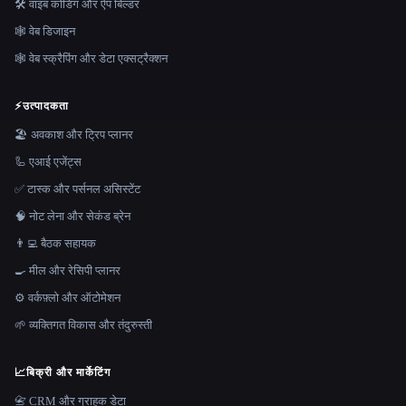
🛠️ वाइब कोडिंग और ऐप बिल्डर
🕸 वेब डिजाइन
🕸️ वेब स्क्रैपिंग और डेटा एक्सट्रैक्शन
⚡
उत्पादकता
🏖 अवकाश और ट्रिप प्लानर
🦾 एआई एजेंट्स
✅ टास्क और पर्सनल असिस्टेंट
🧠 नोट लेना और सेकंड ब्रेन
👨‍💻 बैठक सहायक
🍳 मील और रेसिपी प्लानर
⚙️ वर्कफ़्लो और ऑटोमेशन
🌱 व्यक्तिगत विकास और तंदुरुस्ती
📈
बिक्री और मार्केटिंग
📇 CRM और ग्राहक डेटा