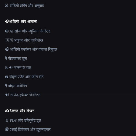
🎤 वीडियो डबिंग और अनुवाद
🎧
ऑडियो और आवाज़
🎼 AI सॉन्ग और म्यूज़िक जेनरेटर
🇺🇳 अनुवाद और प्रतिलेख
🎧 ऑडियो एन्हांसर और वोकल रिमूवल
🎙️ पोडकास्ट टूल
📝🔉 भाषण के पाठ
☎️ वॉइस एजेंट और फ़ोन बॉट
🎙️ वॉइस क्लोनिंग
🔊 साउंड इफ़ेक्ट जेनरेटर
✍️
टेक्स्ट और लेखन
📄 PDF और डॉक्यूमेंट टूल
🕵️ एआई डिटेक्टर और ह्यूमनाइज़र