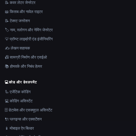
📝 कवर लेटर जेनरेटर
📖 किताब और नावेल राइटर
📝 टेक्स्ट जनरेशन
🏷️ नाम, स्लोगन और नेमिंग जेनरेटर
💡 प्रॉम्प्ट लाइब्रेरी एंड इंजीनियरिंग
✍️ लेखन सहायक
📠 सामग्री निर्माण और एसईओ
📚 होमवर्क और निबंध हेल्पर
💻
कोड और डेवलपमेंट
🦾 एजेंटिक कोडिंग
💻 कोडिंग असिस्टेंट
🗄️ डेटाबेस और एसक्यूएल असिस्टेंट
🔌 प्लगइन्स और एक्सटेंशन
📱 मोबाइल ऐप बिल्डर