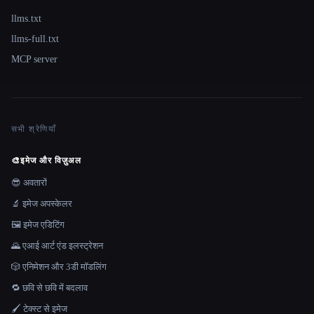
llms.txt
llms-full.txt
MCP server
सभी श्रेणियाँ
🎨
इमेज और विज़ुअल
😎 अवतारों
🔬 इमेज अपस्केलर
🖼️ इमेज एडिटिंग
🌄 एआई आर्ट एंड इलस्ट्रेशन
🎲 एनिमेशन और 3डी मॉडलिंग
🔁 छवि से छवि में बदलाव
🖌️ टेक्स्ट से इमेज