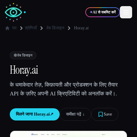
✦
AI से सबमिट करें
घर
श्रेणियाँ
वेब डिजाइन
Horay.ai
✍️
🎨
लेखक
डिज़ाइनर
🕸
वेब डिजाइन
💻
📈
Horay.ai
डेवलपर्स
मार्केटर्स
के धमाकेदार तेज़, किफ़ायती और प्रोडक्शन के लिए तैयार
🎓
🎬
विद्यार्थी
क्रिएटर्स
API के ज़रिए अपनी AI क्रिएटिविटी को अनलॉक करें।.
मिलने जाना
Horay.ai
↗︎
समीक्षा पढ़ें ↓︎
Save
ब्लॉग
टूल्स की तुलना करें