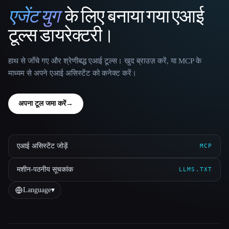
एजेंट युग
के लिए बनाया गया एआई
That AI Collection
टूल्स डायरेक्टरी।
हाथ से जाँचे गए और श्रेणीबद्ध एआई टूल्स। खुद ब्राउज़ करें, या MCP के
माध्यम से अपने एआई असिस्टेंट को कनेक्ट करें।
अपना टूल जमा करें
→
एआई असिस्टेंट जोड़ें
MCP
मशीन-पठनीय सूचकांक
LLMS.TXT
Language
▾