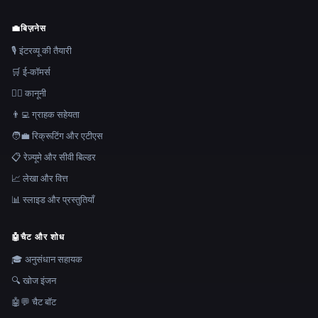
💼
बिज़नेस
🎙️ इंटरव्यू की तैयारी
🛒 ई-कॉमर्स
👩‍⚖️ कानूनी
👨‍💻 ग्राहक सहेयता
🧑‍💼 रिक्रूटिंग और एटीएस
📋 रेज़्यूमे और सीवी बिल्डर
📈 लेखा और वित्त
📊 स्लाइड और प्रस्तुतियाँ
🤖
चैट और शोध
🎓 अनुसंधान सहायक
🔍 खोज इंजन
🤖💬 चैट बॉट