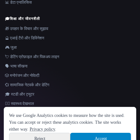
📊 डेटा एनालिसिस
🎓
शिक्षा और जीवनशैली
🎁 उपहार के विचार और सुझाव
🔮 एआई टैरो और डिविनेशन
🎮 जुआ
💘 डेटिंग प्रोफ़ाइल और पिकअप लाइन
🗣️ भाषा सीखना
🎲 मनोरंजन और नोवेल्टी
💞 सामाजिक नेटवर्क और डेटिंग
🎓 स्टडी और ट्यूटर
👩‍⚕️ स्वास्थ्य देखभाल
भाषा
We use Google Analytics cookies to measure how the site is used.
English
español
Français
Русский
简体中文
You can accept or reject these analytics cookies. The site works
Hindi
either way.
Privacy policy
.
© 2026 That AI Collection. सर्वाधिकार सुरक्षित।
·
सेवा की शर्तें
·
गोपनीयता नीति
·
·
Site information
Built with Metatron ★
Reject
Accept