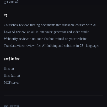
टूल जमा करें
पढ़ें
Coursebox review: turning documents into trackable courses with AI
Lovo AI review: an all-in-one voice generator and video studio
Webbotify review: a no-code chatbot trained on your website
Translate.video review: fast AI dubbing and subtitles in 75+ languages
एआई के लिए
llms.txt
llms-full.txt
MCP server
सभी श्रेणियाँ