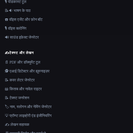
🎙️ पोडकास्ट टूल
📝🔉 भाषण के पाठ
☎️ वॉइस एजेंट और फ़ोन बॉट
🎙️ वॉइस क्लोनिंग
🔊 साउंड इफ़ेक्ट जेनरेटर
✍️
टेक्स्ट और लेखन
📄 PDF और डॉक्यूमेंट टूल
🕵️ एआई डिटेक्टर और ह्यूमनाइज़र
📝 कवर लेटर जेनरेटर
📖 किताब और नावेल राइटर
📝 टेक्स्ट जनरेशन
🏷️ नाम, स्लोगन और नेमिंग जेनरेटर
💡 प्रॉम्प्ट लाइब्रेरी एंड इंजीनियरिंग
✍️ लेखन सहायक