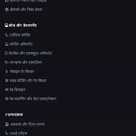
📠 सामग्री निर्माण और एसईओ
📚 होमवर्क और निबंध हेल्पर
💻
कोड और डेवलपमेंट
🦾 एजेंटिक कोडिंग
💻 कोडिंग असिस्टेंट
🗄️ डेटाबेस और एसक्यूएल असिस्टेंट
🔌 प्लगइन्स और एक्सटेंशन
📱 मोबाइल ऐप बिल्डर
🛠️ वाइब कोडिंग और ऐप बिल्डर
🕸 वेब डिजाइन
🕸️ वेब स्क्रैपिंग और डेटा एक्सट्रैक्शन
⚡
उत्पादकता
🏖 अवकाश और ट्रिप प्लानर
🦾 एआई एजेंट्स