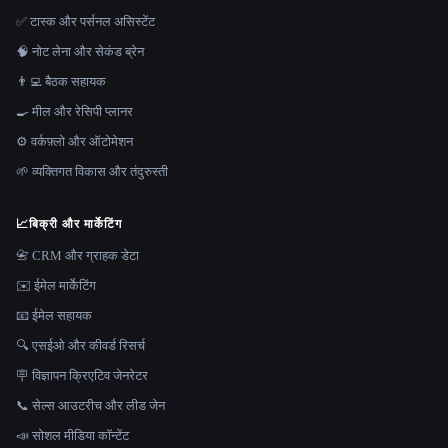
✅ टास्क और पर्सनल असिस्टेंट
🧠 नोट लेना और सेकंड ब्रेन
👨‍💻 बैठक सहायक
🍳 मील और रेसिपी प्लानर
⚙️ वर्कफ़्लो और ऑटोमेशन
🌱 व्यक्तिगत विकास और तंदुरुस्ती
📈
बिक्री और मार्केटिंग
📇 CRM और ग्राहक डेटा
✉️ ईमेल मार्केटिंग
📧 ईमेल सहायक
🔍 एसईओ और कीवर्ड रिसर्च
🪧 विज्ञापन क्रिएटिव जेनरेटर
📞 सेल्स आउटरीच और लीड जेन
📣 सोशल मीडिया कॉन्टेंट