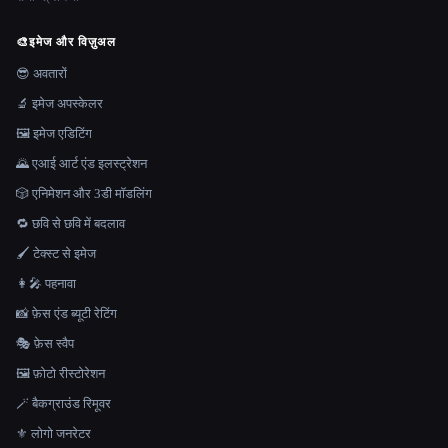
🎨
इमेज और विज़ुअल
😎 अवतारों
🔬 इमेज अपस्केलर
🖼️ इमेज एडिटिंग
🌄 एआई आर्ट एंड इलस्ट्रेशन
🎲 एनिमेशन और 3डी मॉडलिंग
🔁 छवि से छवि में बदलाव
🖌️ टेक्स्ट से इमेज
👩‍🎤 पहनावा
📸 फ़ेस एंड ब्यूटी रेटिंग
🎭 फ़ेस स्वैप
🖼️ फ़ोटो रीस्टोरेशन
🪄 बैकग्राउंड रिमूवर
⚜️ लोगो जनरेटर