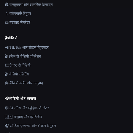
🏯 वास्तुकला और आंतरिक डिजाइन
💧 वॉटरमार्क रिमूवर
🪪 हेडशॉट जेनरेटर
🎬
वीडियो
📲 TikTok और शॉर्ट्स क्रिएटर
🎬 इमेज से वीडियो एनिमेशन
🎞️ टेक्स्ट से वीडियो
🎬 वीडियो एडिटिंग
🎤 वीडियो डबिंग और अनुवाद
🎧
ऑडियो और आवाज़
🎼 AI सॉन्ग और म्यूज़िक जेनरेटर
🇺🇳 अनुवाद और प्रतिलेख
🎧 ऑडियो एन्हांसर और वोकल रिमूवल