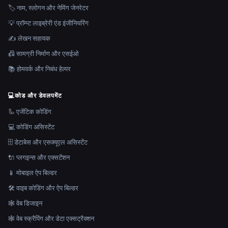
🏷️ नाम, स्लोगन और नेमिंग जेनरेटर
💡 प्रॉम्प्ट लाइब्रेरी एंड इंजीनियरिंग
✍️ लेखन सहायक
📠 सामग्री निर्माण और एसईओ
📚 होमवर्क और निबंध हेल्पर
💻
कोड और डेवलपमेंट
🦾 एजेंटिक कोडिंग
💻 कोडिंग असिस्टेंट
🗄️ डेटाबेस और एसक्यूएल असिस्टेंट
🔌 प्लगइन्स और एक्सटेंशन
📱 मोबाइल ऐप बिल्डर
🛠️ वाइब कोडिंग और ऐप बिल्डर
🕸 वेब डिजाइन
🕸️ वेब स्क्रैपिंग और डेटा एक्सट्रैक्शन