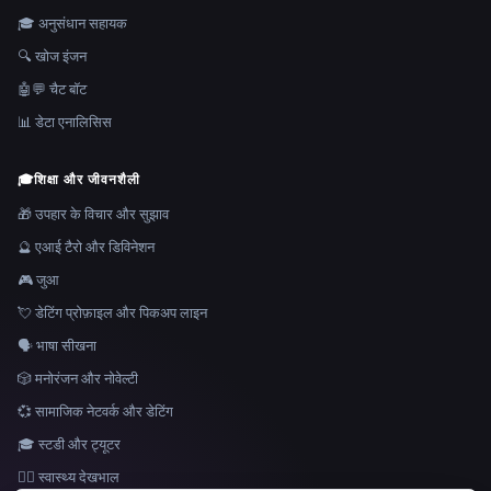
🎓 अनुसंधान सहायक
🔍 खोज इंजन
🤖💬 चैट बॉट
📊 डेटा एनालिसिस
🎓
शिक्षा और जीवनशैली
🎁 उपहार के विचार और सुझाव
🔮 एआई टैरो और डिविनेशन
🎮 जुआ
💘 डेटिंग प्रोफ़ाइल और पिकअप लाइन
🗣️ भाषा सीखना
🎲 मनोरंजन और नोवेल्टी
💞 सामाजिक नेटवर्क और डेटिंग
🎓 स्टडी और ट्यूटर
👩‍⚕️ स्वास्थ्य देखभाल
भाषा