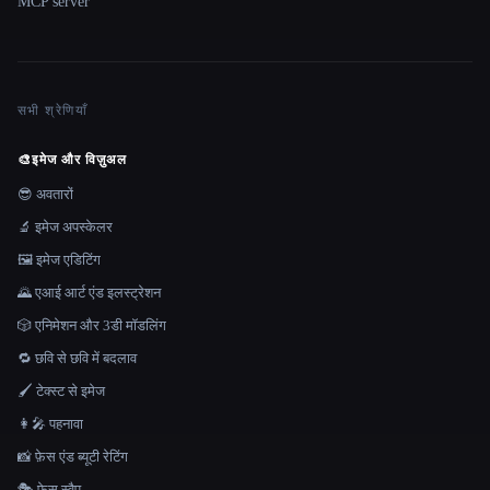
MCP server
सभी श्रेणियाँ
🎨
इमेज और विज़ुअल
😎 अवतारों
🔬 इमेज अपस्केलर
🖼️ इमेज एडिटिंग
🌄 एआई आर्ट एंड इलस्ट्रेशन
🎲 एनिमेशन और 3डी मॉडलिंग
🔁 छवि से छवि में बदलाव
🖌️ टेक्स्ट से इमेज
👩‍🎤 पहनावा
📸 फ़ेस एंड ब्यूटी रेटिंग
🎭 फ़ेस स्वैप