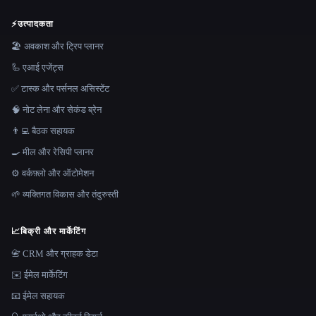
⚡
उत्पादकता
🏖 अवकाश और ट्रिप प्लानर
🦾 एआई एजेंट्स
✅ टास्क और पर्सनल असिस्टेंट
🧠 नोट लेना और सेकंड ब्रेन
👨‍💻 बैठक सहायक
🍳 मील और रेसिपी प्लानर
⚙️ वर्कफ़्लो और ऑटोमेशन
🌱 व्यक्तिगत विकास और तंदुरुस्ती
📈
बिक्री और मार्केटिंग
📇 CRM और ग्राहक डेटा
✉️ ईमेल मार्केटिंग
📧 ईमेल सहायक