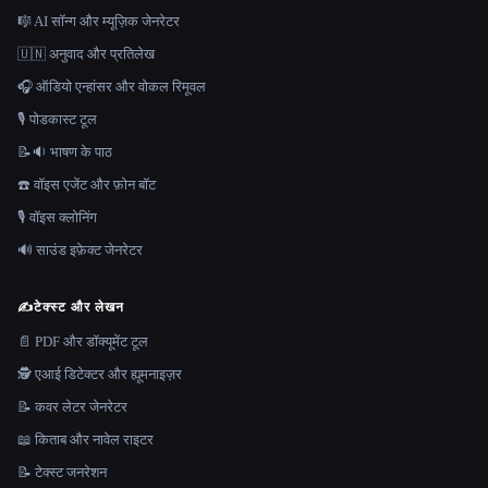
🎼 AI सॉन्ग और म्यूज़िक जेनरेटर
🇺🇳 अनुवाद और प्रतिलेख
🎧 ऑडियो एन्हांसर और वोकल रिमूवल
🎙️ पोडकास्ट टूल
📝🔉 भाषण के पाठ
☎️ वॉइस एजेंट और फ़ोन बॉट
🎙️ वॉइस क्लोनिंग
🔊 साउंड इफ़ेक्ट जेनरेटर
✍️
टेक्स्ट और लेखन
📄 PDF और डॉक्यूमेंट टूल
🕵️ एआई डिटेक्टर और ह्यूमनाइज़र
📝 कवर लेटर जेनरेटर
📖 किताब और नावेल राइटर
📝 टेक्स्ट जनरेशन