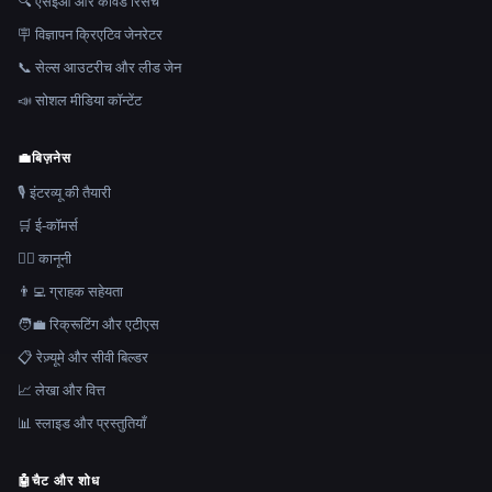
🔍 एसईओ और कीवर्ड रिसर्च
🪧 विज्ञापन क्रिएटिव जेनरेटर
📞 सेल्स आउटरीच और लीड जेन
📣 सोशल मीडिया कॉन्टेंट
💼
बिज़नेस
🎙️ इंटरव्यू की तैयारी
🛒 ई-कॉमर्स
👩‍⚖️ कानूनी
👨‍💻 ग्राहक सहेयता
🧑‍💼 रिक्रूटिंग और एटीएस
📋 रेज़्यूमे और सीवी बिल्डर
📈 लेखा और वित्त
📊 स्लाइड और प्रस्तुतियाँ
🤖
चैट और शोध