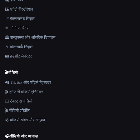
🖼️ फ़ोटो रीस्टोरेशन
🪄 बैकग्राउंड रिमूवर
⚜️ लोगो जनरेटर
🏯 वास्तुकला और आंतरिक डिजाइन
💧 वॉटरमार्क रिमूवर
🪪 हेडशॉट जेनरेटर
🎬
वीडियो
📲 TikTok और शॉर्ट्स क्रिएटर
🎬 इमेज से वीडियो एनिमेशन
🎞️ टेक्स्ट से वीडियो
🎬 वीडियो एडिटिंग
🎤 वीडियो डबिंग और अनुवाद
🎧
ऑडियो और आवाज़