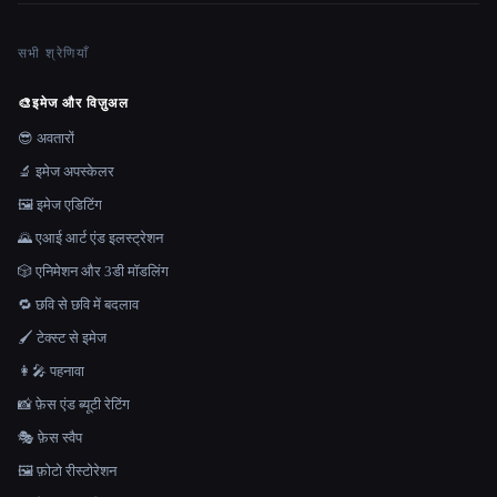
सभी श्रेणियाँ
🎨
इमेज और विज़ुअल
😎 अवतारों
🔬 इमेज अपस्केलर
🖼️ इमेज एडिटिंग
🌄 एआई आर्ट एंड इलस्ट्रेशन
🎲 एनिमेशन और 3डी मॉडलिंग
🔁 छवि से छवि में बदलाव
🖌️ टेक्स्ट से इमेज
👩‍🎤 पहनावा
📸 फ़ेस एंड ब्यूटी रेटिंग
🎭 फ़ेस स्वैप
🖼️ फ़ोटो रीस्टोरेशन