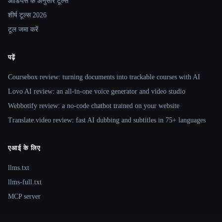
ऑडियंस के अनुसार टूल्स
शीर्ष टूल्स 2026
टूल जमा करें
पढ़ें
Coursebox review: turning documents into trackable courses with AI
Lovo AI review: an all-in-one voice generator and video studio
Webbotify review: a no-code chatbot trained on your website
Translate.video review: fast AI dubbing and subtitles in 75+ languages
एआई के लिए
llms.txt
llms-full.txt
MCP server