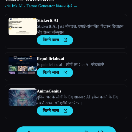
सभी Ink AI - Tattoo Generator विकल्प देखें →
StickerIt.AI
StickerIt.AI | #1 मोबाइल, एआई-संचालित स्टिकर डिज़ाइन
और सेल्स सॉल्यूशन
मिलने जाना
Republiclabs.ai
Republiclabs.ai - लोगों का GenAI प्लैटफ़ॉर्म!
मिलने जाना
AnimeGenius
दुनिया भर के लोगों के लिए शानदार AI इमेज बनाने के लिए
सबसे अच्छा AI एनीमे जनरेटर।
मिलने जाना