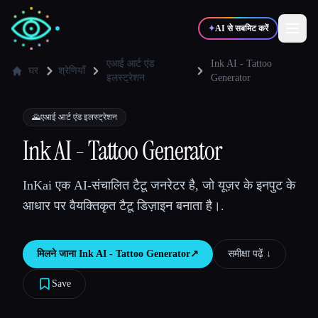
✦
AI से सबमिट करें
एआई आर्ट एंड
Ink AI - Tattoo
घर
श्रेणियाँ
इलस्ट्रेशन
Generator
✍️
🎨
लेखक
डिज़ाइनर
🌄
एआई आर्ट एंड इलस्ट्रेशन
Ink AI - Tattoo Generator
💻
📈
डेवलपर्स
मार्केटर्स
InKai एक AI-संचालित टैटू जनरेटर है, जो यूज़र के इनपुट के
🎓
🎬
विद्यार्थी
क्रिएटर्स
आधार पर वैयक्तिकृत टैटू डिज़ाइन बनाता है।.
मिलने जाना
Ink AI - Tattoo Generator
↗︎
समीक्षा पढ़ें ↓︎
ब्लॉग
Save
टूल्स की तुलना करें