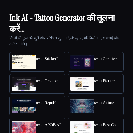
Ink AI - Tattoo Generator की तुलना
करें…
किसी भी टूल को चुनें और संरचित तुलना देखें: मूल्य, परिनियोजन, क्षमताएँ और
कंटेंट नीति।
बनाम StickerIt.AI
बनाम CreativePixel
बनाम Creative Fabrica
बनाम Picture to Drawing
बनाम Republiclabs.ai
बनाम AnimeGenius
बनाम APOB AI
बनाम Best Coloring Pages AI