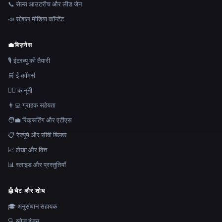
📞 सेल्स आउटरीच और लीड जेन
📣 सोशल मीडिया कॉन्टेंट
💼
बिज़नेस
🎙️ इंटरव्यू की तैयारी
🛒 ई-कॉमर्स
👩‍⚖️ कानूनी
👨‍💻 ग्राहक सहेयता
🧑‍💼 रिक्रूटिंग और एटीएस
📋 रेज़्यूमे और सीवी बिल्डर
📈 लेखा और वित्त
📊 स्लाइड और प्रस्तुतियाँ
🤖
चैट और शोध
🎓 अनुसंधान सहायक
🔍 खोज इंजन