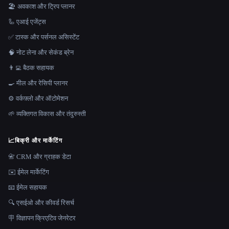
🏖 अवकाश और ट्रिप प्लानर
🦾 एआई एजेंट्स
✅ टास्क और पर्सनल असिस्टेंट
🧠 नोट लेना और सेकंड ब्रेन
👨‍💻 बैठक सहायक
🍳 मील और रेसिपी प्लानर
⚙️ वर्कफ़्लो और ऑटोमेशन
🌱 व्यक्तिगत विकास और तंदुरुस्ती
📈
बिक्री और मार्केटिंग
📇 CRM और ग्राहक डेटा
✉️ ईमेल मार्केटिंग
📧 ईमेल सहायक
🔍 एसईओ और कीवर्ड रिसर्च
🪧 विज्ञापन क्रिएटिव जेनरेटर