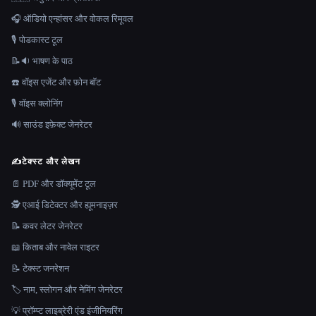
🎧 ऑडियो एन्हांसर और वोकल रिमूवल
🎙️ पोडकास्ट टूल
📝🔉 भाषण के पाठ
☎️ वॉइस एजेंट और फ़ोन बॉट
🎙️ वॉइस क्लोनिंग
🔊 साउंड इफ़ेक्ट जेनरेटर
✍️
टेक्स्ट और लेखन
📄 PDF और डॉक्यूमेंट टूल
🕵️ एआई डिटेक्टर और ह्यूमनाइज़र
📝 कवर लेटर जेनरेटर
📖 किताब और नावेल राइटर
📝 टेक्स्ट जनरेशन
🏷️ नाम, स्लोगन और नेमिंग जेनरेटर
💡 प्रॉम्प्ट लाइब्रेरी एंड इंजीनियरिंग