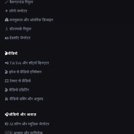
🪄 बैकग्राउंड रिमूवर
⚜️ लोगो जनरेटर
🏯 वास्तुकला और आंतरिक डिजाइन
💧 वॉटरमार्क रिमूवर
🪪 हेडशॉट जेनरेटर
🎬
वीडियो
📲 TikTok और शॉर्ट्स क्रिएटर
🎬 इमेज से वीडियो एनिमेशन
🎞️ टेक्स्ट से वीडियो
🎬 वीडियो एडिटिंग
🎤 वीडियो डबिंग और अनुवाद
🎧
ऑडियो और आवाज़
🎼 AI सॉन्ग और म्यूज़िक जेनरेटर
🇺🇳 अनुवाद और प्रतिलेख