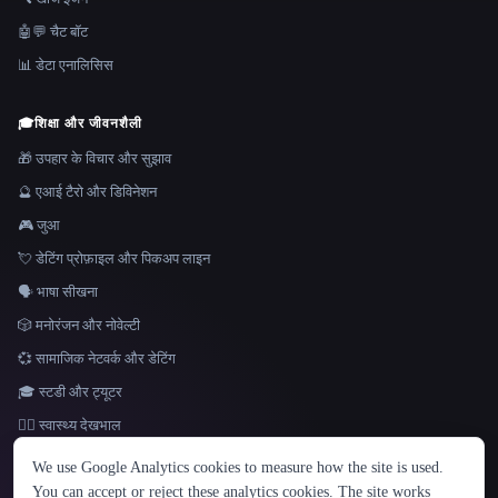
🤖💬 चैट बॉट
📊 डेटा एनालिसिस
🎓
शिक्षा और जीवनशैली
🎁 उपहार के विचार और सुझाव
🔮 एआई टैरो और डिविनेशन
🎮 जुआ
💘 डेटिंग प्रोफ़ाइल और पिकअप लाइन
🗣️ भाषा सीखना
🎲 मनोरंजन और नोवेल्टी
💞 सामाजिक नेटवर्क और डेटिंग
🎓 स्टडी और ट्यूटर
👩‍⚕️ स्वास्थ्य देखभाल
भाषा
We use Google Analytics cookies to measure how the site is used.
English
español
Français
Русский
简体中文
You can accept or reject these analytics cookies. The site works