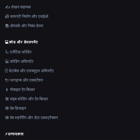
✍️ लेखन सहायक
📠 सामग्री निर्माण और एसईओ
📚 होमवर्क और निबंध हेल्पर
💻
कोड और डेवलपमेंट
🦾 एजेंटिक कोडिंग
💻 कोडिंग असिस्टेंट
🗄️ डेटाबेस और एसक्यूएल असिस्टेंट
🔌 प्लगइन्स और एक्सटेंशन
📱 मोबाइल ऐप बिल्डर
🛠️ वाइब कोडिंग और ऐप बिल्डर
🕸 वेब डिजाइन
🕸️ वेब स्क्रैपिंग और डेटा एक्सट्रैक्शन
⚡
उत्पादकता