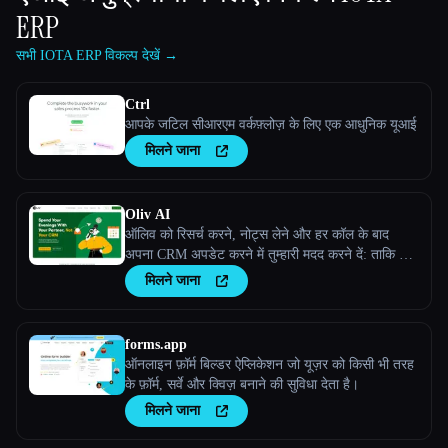
ERP
सभी IOTA ERP विकल्प देखें →
Ctrl
आपके जटिल सीआरएम वर्कफ़्लोज़ के लिए एक आधुनिक यूआई
मिलने जाना
Oliv AI
ऑलिव को रिसर्च करने, नोट्स लेने और हर कॉल के बाद
अपना CRM अपडेट करने में तुम्हारी मदद करने दें: ताकि तुम
बातचीत जीतने पर ध्यान केंद्रित कर सको!
मिलने जाना
forms.app
ऑनलाइन फ़ॉर्म बिल्डर ऐप्लिकेशन जो यूज़र को किसी भी तरह
के फ़ॉर्म, सर्वे और क्विज़ बनाने की सुविधा देता है।
मिलने जाना