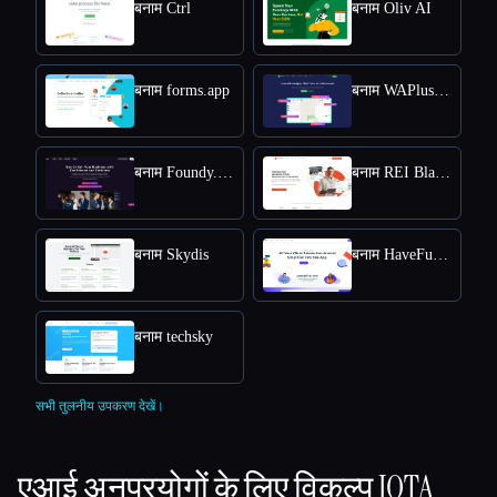
बनाम Ctrl
बनाम Oliv AI
बनाम forms.app
बनाम WAPlus - WhatsApp CRM
बनाम Foundy.com
बनाम REI BlackBook
बनाम Skydis
बनाम HaveFunnels
बनाम techsky
सभी तुलनीय उपकरण देखें।
एआई अनुप्रयोगों के लिए विकल्प
IOTA