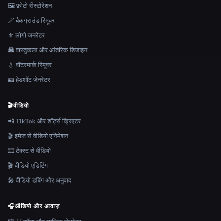
🖼️ फ़ोटो रीस्टोरेशन
🪄 बैकग्राउंड रिमूवर
⚜️ लोगो जनरेटर
🏯 वास्तुकला और आंतरिक डिजाइन
💧 वॉटरमार्क रिमूवर
🪪 हेडशॉट जेनरेटर
🎬
वीडियो
📲 TikTok और शॉर्ट्स क्रिएटर
🎬 इमेज से वीडियो एनिमेशन
🎞️ टेक्स्ट से वीडियो
🎬 वीडियो एडिटिंग
🎤 वीडियो डबिंग और अनुवाद
🎧
ऑडियो और आवाज़