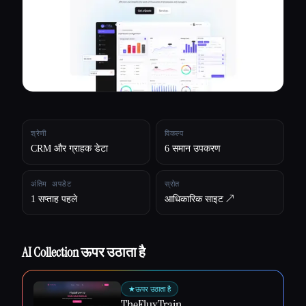
सभी श्रेणियाँ
हमारे बारे में
श्रेणी
विकल्प
CRM और ग्राहक डेटा
6 समान उपकरण
अंतिम अपडेट
स्रोत
1 सप्ताह पहले
आधिकारिक साइट ↗︎
AI Collection ऊपर उठाता है
Esc
★
ऊपर उठाता है
TheFluxTrain