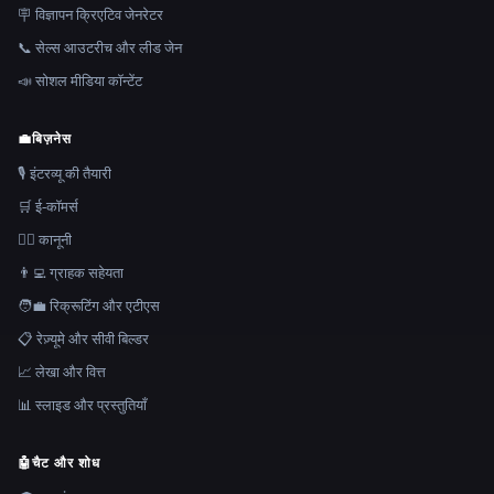
🪧 विज्ञापन क्रिएटिव जेनरेटर
📞 सेल्स आउटरीच और लीड जेन
📣 सोशल मीडिया कॉन्टेंट
💼
बिज़नेस
🎙️ इंटरव्यू की तैयारी
🛒 ई-कॉमर्स
👩‍⚖️ कानूनी
👨‍💻 ग्राहक सहेयता
🧑‍💼 रिक्रूटिंग और एटीएस
📋 रेज़्यूमे और सीवी बिल्डर
📈 लेखा और वित्त
📊 स्लाइड और प्रस्तुतियाँ
🤖
चैट और शोध