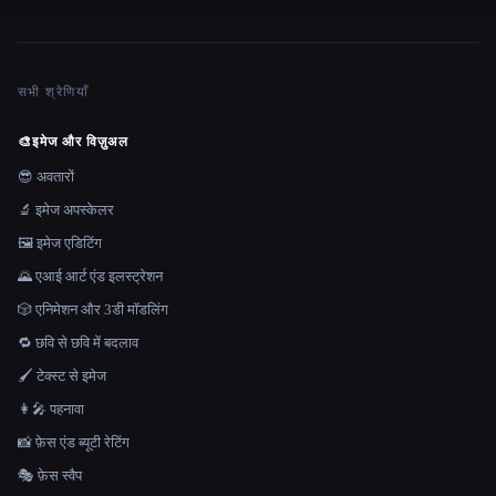
सभी श्रेणियाँ
🎨
इमेज और विज़ुअल
😎 अवतारों
🔬 इमेज अपस्केलर
🖼️ इमेज एडिटिंग
🌄 एआई आर्ट एंड इलस्ट्रेशन
🎲 एनिमेशन और 3डी मॉडलिंग
🔁 छवि से छवि में बदलाव
🖌️ टेक्स्ट से इमेज
👩‍🎤 पहनावा
📸 फ़ेस एंड ब्यूटी रेटिंग
🎭 फ़ेस स्वैप