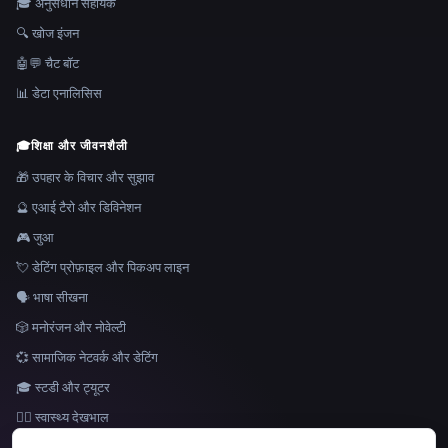
🎓 अनुसंधान सहायक
🔍 खोज इंजन
🤖💬 चैट बॉट
📊 डेटा एनालिसिस
🎓
शिक्षा और जीवनशैली
🎁 उपहार के विचार और सुझाव
🔮 एआई टैरो और डिविनेशन
🎮 जुआ
💘 डेटिंग प्रोफ़ाइल और पिकअप लाइन
🗣️ भाषा सीखना
🎲 मनोरंजन और नोवेल्टी
💞 सामाजिक नेटवर्क और डेटिंग
🎓 स्टडी और ट्यूटर
👩‍⚕️ स्वास्थ्य देखभाल
भाषा