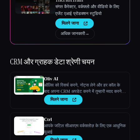
संगत कैरेक्टर, वर्कफ़्लो और वीडियो के लिए
एजेंट एआई प्रोडक्शन स्टूडियो
मिलने जाना
अधिक जानकारी
→
CRM और ग्राहक डेटा
श्रेणी चयन
Oliv AI
ऑलिव को रिसर्च करने, नोट्स लेने और हर कॉल के
बाद अपना CRM अपडेट करने में तुम्हारी मदद करने
दें: ताकि तुम बातचीत जीतने पर ध्यान केंद्रित कर
मिलने जाना
सको!
Ctrl
आपके जटिल सीआरएम वर्कफ़्लोज़ के लिए एक आधुनिक
यूआई