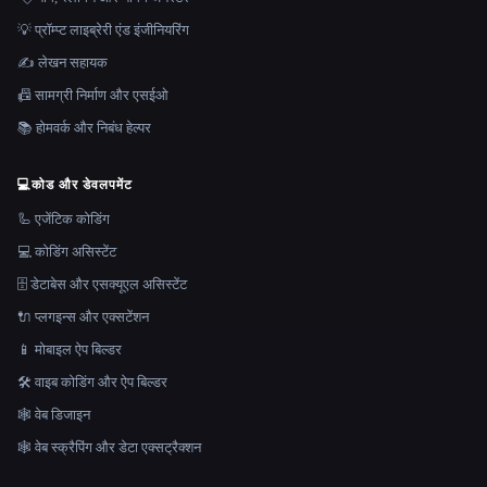
💡 प्रॉम्प्ट लाइब्रेरी एंड इंजीनियरिंग
✍️ लेखन सहायक
📠 सामग्री निर्माण और एसईओ
📚 होमवर्क और निबंध हेल्पर
💻
कोड और डेवलपमेंट
🦾 एजेंटिक कोडिंग
💻 कोडिंग असिस्टेंट
🗄️ डेटाबेस और एसक्यूएल असिस्टेंट
🔌 प्लगइन्स और एक्सटेंशन
📱 मोबाइल ऐप बिल्डर
🛠️ वाइब कोडिंग और ऐप बिल्डर
🕸 वेब डिजाइन
🕸️ वेब स्क्रैपिंग और डेटा एक्सट्रैक्शन