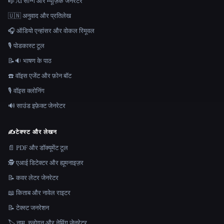
🎼 AI सॉन्ग और म्यूज़िक जेनरेटर
🇺🇳 अनुवाद और प्रतिलेख
🎧 ऑडियो एन्हांसर और वोकल रिमूवल
🎙️ पोडकास्ट टूल
📝🔉 भाषण के पाठ
☎️ वॉइस एजेंट और फ़ोन बॉट
🎙️ वॉइस क्लोनिंग
🔊 साउंड इफ़ेक्ट जेनरेटर
✍️
टेक्स्ट और लेखन
📄 PDF और डॉक्यूमेंट टूल
🕵️ एआई डिटेक्टर और ह्यूमनाइज़र
📝 कवर लेटर जेनरेटर
📖 किताब और नावेल राइटर
📝 टेक्स्ट जनरेशन
🏷️ नाम, स्लोगन और नेमिंग जेनरेटर