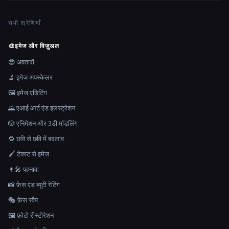
सभी श्रेणियाँ
🎨
इमेज और विज़ुअल
😎 अवतारों
🔬 इमेज अपस्केलर
🖼️ इमेज एडिटिंग
🌄 एआई आर्ट एंड इलस्ट्रेशन
🎲 एनिमेशन और 3डी मॉडलिंग
🔁 छवि से छवि में बदलाव
🖌️ टेक्स्ट से इमेज
👩‍🎤 पहनावा
📸 फ़ेस एंड ब्यूटी रेटिंग
🎭 फ़ेस स्वैप
🖼️ फ़ोटो रीस्टोरेशन