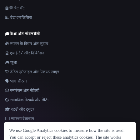
🤖💬 चैट बॉट
📊 डेटा एनालिसिस
🎓
शिक्षा और जीवनशैली
🎁 उपहार के विचार और सुझाव
🔮 एआई टैरो और डिविनेशन
🎮 जुआ
💘 डेटिंग प्रोफ़ाइल और पिकअप लाइन
🗣️ भाषा सीखना
🎲 मनोरंजन और नोवेल्टी
💞 सामाजिक नेटवर्क और डेटिंग
🎓 स्टडी और ट्यूटर
👩‍⚕️ स्वास्थ्य देखभाल
भाषा
We use Google Analytics cookies to measure how the site is used.
English
español
Français
Русский
简体中文
You can accept or reject these analytics cookies. The site works