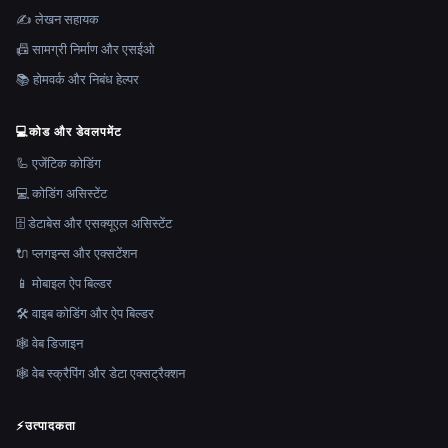
✍️ लेखन सहायक
📠 सामग्री निर्माण और एसईओ
📚 होमवर्क और निबंध हेल्पर
💻
कोड और डेवलपमेंट
🦾 एजेंटिक कोडिंग
💻 कोडिंग असिस्टेंट
🗄️ डेटाबेस और एसक्यूएल असिस्टेंट
🔌 प्लगइन्स और एक्सटेंशन
📱 मोबाइल ऐप बिल्डर
🛠️ वाइब कोडिंग और ऐप बिल्डर
🕸 वेब डिजाइन
🕸️ वेब स्क्रैपिंग और डेटा एक्सट्रैक्शन
⚡
उत्पादकता