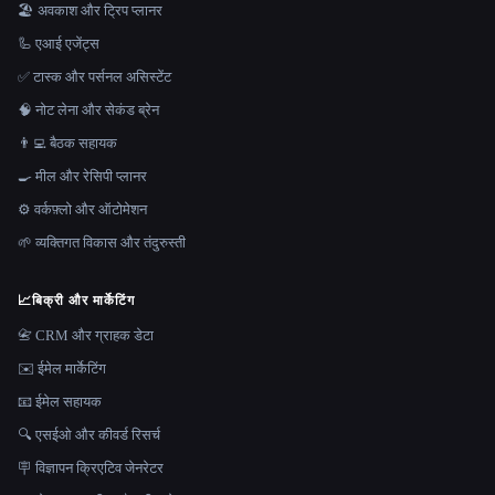
🏖 अवकाश और ट्रिप प्लानर
🦾 एआई एजेंट्स
✅ टास्क और पर्सनल असिस्टेंट
🧠 नोट लेना और सेकंड ब्रेन
👨‍💻 बैठक सहायक
🍳 मील और रेसिपी प्लानर
⚙️ वर्कफ़्लो और ऑटोमेशन
🌱 व्यक्तिगत विकास और तंदुरुस्ती
📈
बिक्री और मार्केटिंग
📇 CRM और ग्राहक डेटा
✉️ ईमेल मार्केटिंग
📧 ईमेल सहायक
🔍 एसईओ और कीवर्ड रिसर्च
🪧 विज्ञापन क्रिएटिव जेनरेटर