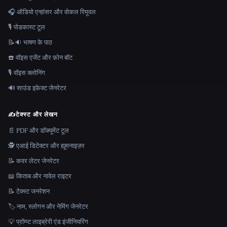
🎧 ऑडियो एन्हांसर और वोकल रिमूवल
🎙️ पोडकास्ट टूल
📝🔉 भाषण के पाठ
☎️ वॉइस एजेंट और फ़ोन बॉट
🎙️ वॉइस क्लोनिंग
🔊 साउंड इफ़ेक्ट जेनरेटर
✍️
टेक्स्ट और लेखन
📄 PDF और डॉक्यूमेंट टूल
🕵️ एआई डिटेक्टर और ह्यूमनाइज़र
📝 कवर लेटर जेनरेटर
📖 किताब और नावेल राइटर
📝 टेक्स्ट जनरेशन
🏷️ नाम, स्लोगन और नेमिंग जेनरेटर
💡 प्रॉम्प्ट लाइब्रेरी एंड इंजीनियरिंग