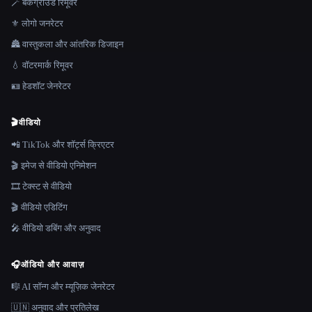
🪄 बैकग्राउंड रिमूवर
⚜️ लोगो जनरेटर
🏯 वास्तुकला और आंतरिक डिजाइन
💧 वॉटरमार्क रिमूवर
🪪 हेडशॉट जेनरेटर
🎬
वीडियो
📲 TikTok और शॉर्ट्स क्रिएटर
🎬 इमेज से वीडियो एनिमेशन
🎞️ टेक्स्ट से वीडियो
🎬 वीडियो एडिटिंग
🎤 वीडियो डबिंग और अनुवाद
🎧
ऑडियो और आवाज़
🎼 AI सॉन्ग और म्यूज़िक जेनरेटर
🇺🇳 अनुवाद और प्रतिलेख