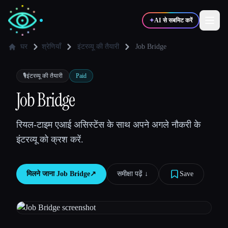
✦
AI से सबमिट करें
घर
श्रेणियाँ
इंटरव्यू की तैयारी
Job Bridge
✍️
🎨
लेखक
डिज़ाइनर
🎙️
इंटरव्यू की तैयारी
Paid
Job Bridge
💻
📈
डेवलपर्स
मार्केटर्स
रियल-टाइम एआई असिस्टेंस के साथ अपने अगले नौकरी के
इंटरव्यू को क्रश करें.
🎓
🎬
विद्यार्थी
क्रिएटर्स
मिलने जाना
Job Bridge
↗︎
समीक्षा पढ़ें ↓︎
Save
ब्लॉग
टूल्स की तुलना करें