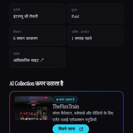
श्रेणी
मूल्य
सभी श्रेणियाँ
इंटरव्यू की तैयारी
Paid
हमारे बारे में
विकल्प
अंतिम अपडेट
6 समान उपकरण
1 सप्ताह पहले
स्रोत
आधिकारिक साइट ↗︎
AI Collection ऊपर उठाता है
★
ऊपर उठाता है
TheFluxTrain
संगत कैरेक्टर, वर्कफ़्लो और वीडियो के लिए
एजेंट एआई प्रोडक्शन स्टूडियो
Esc
मिलने जाना