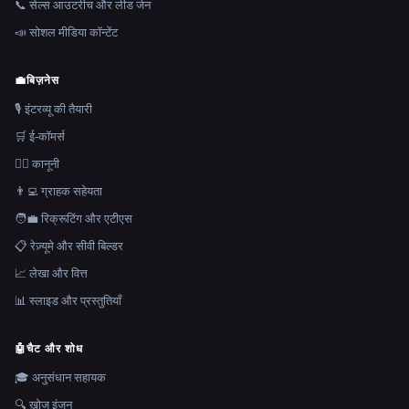
📞 सेल्स आउटरीच और लीड जेन
📣 सोशल मीडिया कॉन्टेंट
💼
बिज़नेस
🎙️ इंटरव्यू की तैयारी
🛒 ई-कॉमर्स
👩‍⚖️ कानूनी
👨‍💻 ग्राहक सहेयता
🧑‍💼 रिक्रूटिंग और एटीएस
📋 रेज़्यूमे और सीवी बिल्डर
📈 लेखा और वित्त
📊 स्लाइड और प्रस्तुतियाँ
🤖
चैट और शोध
🎓 अनुसंधान सहायक
🔍 खोज इंजन