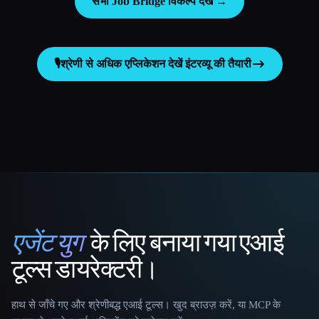
सभी Job Bridge विकल्प देखें →
🎙️
श्रेणी से अधिक एप्लिकेशन देखें
इंटरव्यू की तैयारी
एजेंट युग
के लिए बनाया गया एआई
That AI Collection
टूल्स डायरेक्टरी।
हाथ से जाँचे गए और श्रेणीबद्ध एआई टूल्स। खुद ब्राउज़ करें, या MCP के