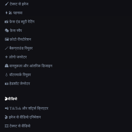
🖌️ टेक्स्ट से इमेज
👩‍🎤 पहनावा
📸 फ़ेस एंड ब्यूटी रेटिंग
🎭 फ़ेस स्वैप
🖼️ फ़ोटो रीस्टोरेशन
🪄 बैकग्राउंड रिमूवर
⚜️ लोगो जनरेटर
🏯 वास्तुकला और आंतरिक डिजाइन
💧 वॉटरमार्क रिमूवर
🪪 हेडशॉट जेनरेटर
🎬
वीडियो
📲 TikTok और शॉर्ट्स क्रिएटर
🎬 इमेज से वीडियो एनिमेशन
🎞️ टेक्स्ट से वीडियो