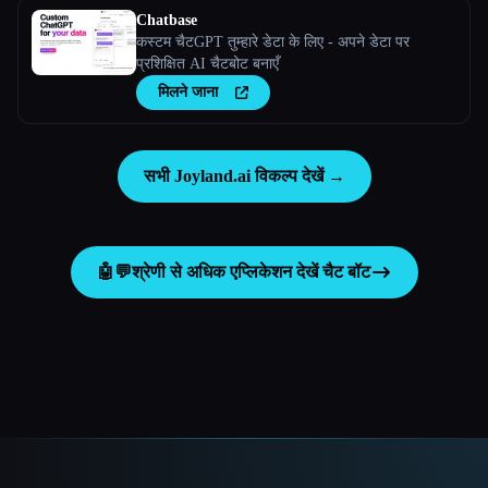
Chatbase
कस्टम चैटGPT तुम्हारे डेटा के लिए - अपने डेटा पर
प्रशिक्षित AI चैटबोट बनाएँ
मिलने जाना
सभी Joyland.ai विकल्प देखें →
🤖💬
श्रेणी से अधिक एप्लिकेशन देखें
चैट बॉट