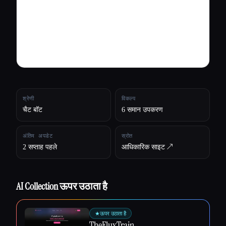
सभी श्रेणियाँ
हमारे बारे में
श्रेणी
विकल्प
चैट बॉट
6 समान उपकरण
अंतिम अपडेट
स्रोत
2 सप्ताह पहले
आधिकारिक साइट ↗︎
AI Collection ऊपर उठाता है
★
ऊपर उठाता है
Esc
TheFluxTrain