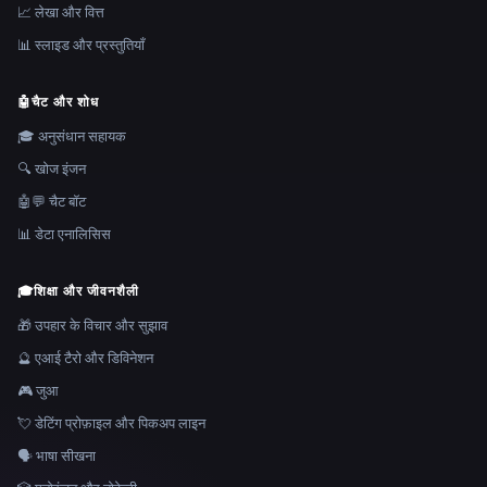
📈 लेखा और वित्त
📊 स्लाइड और प्रस्तुतियाँ
🤖
चैट और शोध
🎓 अनुसंधान सहायक
🔍 खोज इंजन
🤖💬 चैट बॉट
📊 डेटा एनालिसिस
🎓
शिक्षा और जीवनशैली
🎁 उपहार के विचार और सुझाव
🔮 एआई टैरो और डिविनेशन
🎮 जुआ
💘 डेटिंग प्रोफ़ाइल और पिकअप लाइन
🗣️ भाषा सीखना