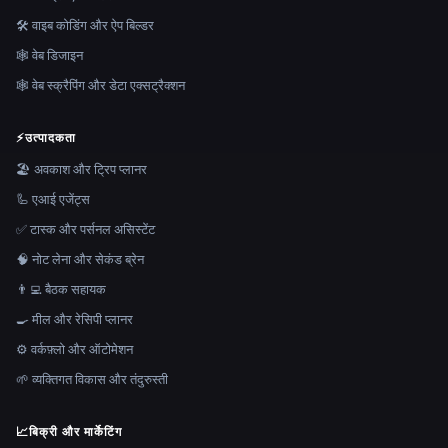
🛠️ वाइब कोडिंग और ऐप बिल्डर
🕸 वेब डिजाइन
🕸️ वेब स्क्रैपिंग और डेटा एक्सट्रैक्शन
⚡
उत्पादकता
🏖 अवकाश और ट्रिप प्लानर
🦾 एआई एजेंट्स
✅ टास्क और पर्सनल असिस्टेंट
🧠 नोट लेना और सेकंड ब्रेन
👨‍💻 बैठक सहायक
🍳 मील और रेसिपी प्लानर
⚙️ वर्कफ़्लो और ऑटोमेशन
🌱 व्यक्तिगत विकास और तंदुरुस्ती
📈
बिक्री और मार्केटिंग