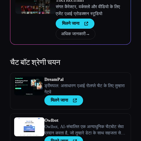
संगत कैरेक्टर, वर्कफ़्लो और वीडियो के लिए
एजेंट एआई प्रोडक्शन स्टूडियो
मिलने जाना
अधिक जानकारी
→
चैट बॉट
श्रेणी चयन
DreamPal
ड्रीमपाल: असाधारण एआई रोलप्ले चैट के लिए तुम्हारा
गेटवे
मिलने जाना
Owlbot
Owlbot, AI-संचालित एक अत्याधुनिक चैटबोट सेवा
प्रदान करता है, जो तुम्हारे डेटा के साथ सहजता से
इंटीग्रेट हो जाती है, ताकि तुम्हेंं, तुम्हारे ग्राहकों या