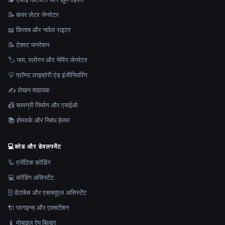
📝 कवर लेटर जेनरेटर
📖 किताब और नावेल राइटर
📝 टेक्स्ट जनरेशन
🏷️ नाम, स्लोगन और नेमिंग जेनरेटर
💡 प्रॉम्प्ट लाइब्रेरी एंड इंजीनियरिंग
✍️ लेखन सहायक
📠 सामग्री निर्माण और एसईओ
📚 होमवर्क और निबंध हेल्पर
💻
कोड और डेवलपमेंट
🦾 एजेंटिक कोडिंग
💻 कोडिंग असिस्टेंट
🗄️ डेटाबेस और एसक्यूएल असिस्टेंट
🔌 प्लगइन्स और एक्सटेंशन
📱 मोबाइल ऐप बिल्डर