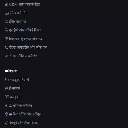
📇 CRM और ग्राहक डेटा
✉️ ईमेल मार्केटिंग
📧 ईमेल सहायक
🔍 एसईओ और कीवर्ड रिसर्च
🪧 विज्ञापन क्रिएटिव जेनरेटर
📞 सेल्स आउटरीच और लीड जेन
📣 सोशल मीडिया कॉन्टेंट
💼
बिज़नेस
🎙️ इंटरव्यू की तैयारी
🛒 ई-कॉमर्स
👩‍⚖️ कानूनी
👨‍💻 ग्राहक सहेयता
🧑‍💼 रिक्रूटिंग और एटीएस
📋 रेज़्यूमे और सीवी बिल्डर