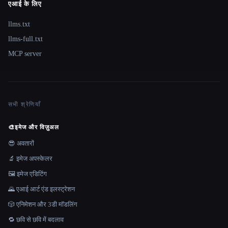
एआई के लिए
llms.txt
llms-full.txt
MCP server
सभी श्रेणियाँ
🎨
इमेज और विज़ुअल
😎 अवतारों
🔬 इमेज अपस्केलर
🖼️ इमेज एडिटिंग
🌄 एआई आर्ट एंड इलस्ट्रेशन
🎲 एनिमेशन और 3डी मॉडलिंग
🔁 छवि से छवि में बदलाव