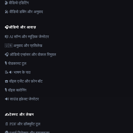
🎬 वीडियो एडिटिंग
🎤 वीडियो डबिंग और अनुवाद
🎧
ऑडियो और आवाज़
🎼 AI सॉन्ग और म्यूज़िक जेनरेटर
🇺🇳 अनुवाद और प्रतिलेख
🎧 ऑडियो एन्हांसर और वोकल रिमूवल
🎙️ पोडकास्ट टूल
📝🔉 भाषण के पाठ
☎️ वॉइस एजेंट और फ़ोन बॉट
🎙️ वॉइस क्लोनिंग
🔊 साउंड इफ़ेक्ट जेनरेटर
✍️
टेक्स्ट और लेखन
📄 PDF और डॉक्यूमेंट टूल
🕵️ एआई डिटेक्टर और ह्यूमनाइज़र