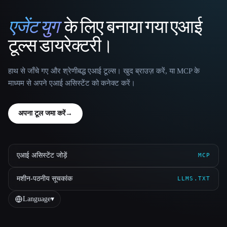
एजेंट युग
के लिए बनाया गया एआई
That AI Collection
टूल्स डायरेक्टरी।
हाथ से जाँचे गए और श्रेणीबद्ध एआई टूल्स। खुद ब्राउज़ करें, या MCP के
माध्यम से अपने एआई असिस्टेंट को कनेक्ट करें।
अपना टूल जमा करें
→
एआई असिस्टेंट जोड़ें
MCP
मशीन-पठनीय सूचकांक
LLMS.TXT
Language
▾