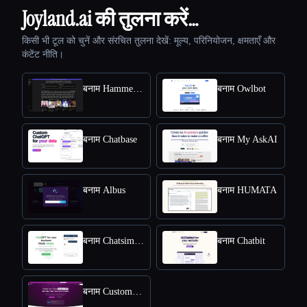
Joyland.ai की तुलना करें…
किसी भी टूल को चुनें और संरचित तुलना देखें: मूल्य, परिनियोजन, क्षमताएँ और
कंटेंट नीति।
बनाम HammerAI
बनाम Owlbot
बनाम Chatbase
बनाम My AskAI
बनाम Albus
बनाम HUMATA
बनाम Chatsimple
बनाम Chatbit
बनाम CustomGPT