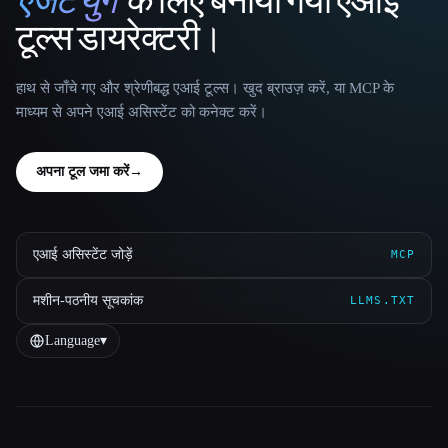
एजेंट युग
के लिए बनाया गया एआई
That AI Collection
टूल्स डायरेक्टरी।
हाथ से जाँचे गए और श्रेणीबद्ध एआई टूल्स। खुद ब्राउज़ करें, या MCP के
माध्यम से अपने एआई असिस्टेंट को कनेक्ट करें।
अपना टूल जमा करें
→
एआई असिस्टेंट जोड़ें
MCP
मशीन-पठनीय सूचकांक
LLMS.TXT
Language
▾