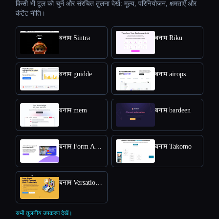
किसी भी टूल को चुनें और संरचित तुलना देखें: मूल्य, परिनियोजन, क्षमताएँ और
कंटेंट नीति।
बनाम Sintra
बनाम Riku
बनाम guidde
बनाम airops
बनाम mem
बनाम bardeen
बनाम Form Approval
बनाम Takomo
बनाम Versational
सभी तुलनीय उपकरण देखें।