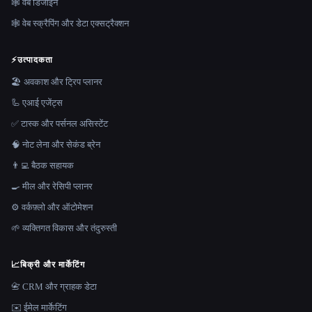
🕸 वेब डिजाइन
🕸️ वेब स्क्रैपिंग और डेटा एक्सट्रैक्शन
⚡
उत्पादकता
🏖 अवकाश और ट्रिप प्लानर
🦾 एआई एजेंट्स
✅ टास्क और पर्सनल असिस्टेंट
🧠 नोट लेना और सेकंड ब्रेन
👨‍💻 बैठक सहायक
🍳 मील और रेसिपी प्लानर
⚙️ वर्कफ़्लो और ऑटोमेशन
🌱 व्यक्तिगत विकास और तंदुरुस्ती
📈
बिक्री और मार्केटिंग
📇 CRM और ग्राहक डेटा
✉️ ईमेल मार्केटिंग