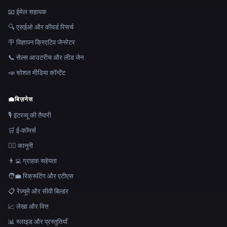
📧 ईमेल सहायक
🔍 एसईओ और कीवर्ड रिसर्च
🪧 विज्ञापन क्रिएटिव जेनरेटर
📞 सेल्स आउटरीच और लीड जेन
📣 सोशल मीडिया कॉन्टेंट
💼
बिज़नेस
🎙️ इंटरव्यू की तैयारी
🛒 ई-कॉमर्स
👩‍⚖️ कानूनी
👨‍💻 ग्राहक सहेयता
🧑‍💼 रिक्रूटिंग और एटीएस
📋 रेज़्यूमे और सीवी बिल्डर
📈 लेखा और वित्त
📊 स्लाइड और प्रस्तुतियाँ