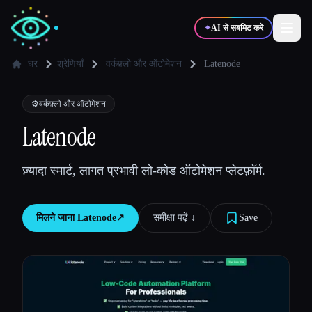
✦
AI से सबमिट करें
घर
श्रेणियाँ
वर्कफ़्लो और ऑटोमेशन
Latenode
✍️
🎨
लेखक
डिज़ाइनर
⚙️
वर्कफ़्लो और ऑटोमेशन
Latenode
💻
📈
डेवलपर्स
मार्केटर्स
ज़्यादा स्मार्ट, लागत प्रभावी लो-कोड ऑटोमेशन प्लेटफ़ॉर्म.
🎓
🎬
विद्यार्थी
क्रिएटर्स
मिलने जाना
Latenode
↗︎
समीक्षा पढ़ें ↓︎
Save
ब्लॉग
टूल्स की तुलना करें