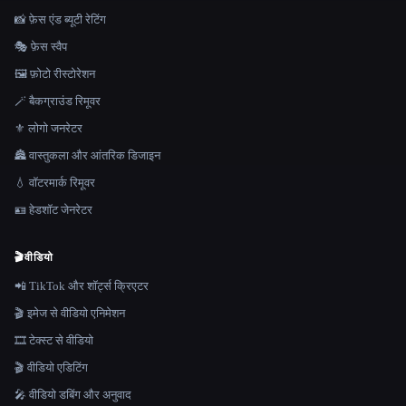
📸 फ़ेस एंड ब्यूटी रेटिंग
🎭 फ़ेस स्वैप
🖼️ फ़ोटो रीस्टोरेशन
🪄 बैकग्राउंड रिमूवर
⚜️ लोगो जनरेटर
🏯 वास्तुकला और आंतरिक डिजाइन
💧 वॉटरमार्क रिमूवर
🪪 हेडशॉट जेनरेटर
🎬
वीडियो
📲 TikTok और शॉर्ट्स क्रिएटर
🎬 इमेज से वीडियो एनिमेशन
🎞️ टेक्स्ट से वीडियो
🎬 वीडियो एडिटिंग
🎤 वीडियो डबिंग और अनुवाद