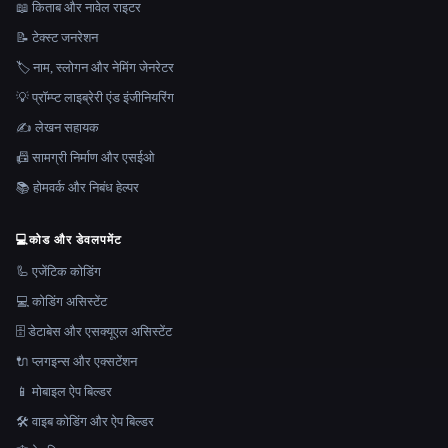
📖 किताब और नावेल राइटर
📝 टेक्स्ट जनरेशन
🏷️ नाम, स्लोगन और नेमिंग जेनरेटर
💡 प्रॉम्प्ट लाइब्रेरी एंड इंजीनियरिंग
✍️ लेखन सहायक
📠 सामग्री निर्माण और एसईओ
📚 होमवर्क और निबंध हेल्पर
💻
कोड और डेवलपमेंट
🦾 एजेंटिक कोडिंग
💻 कोडिंग असिस्टेंट
🗄️ डेटाबेस और एसक्यूएल असिस्टेंट
🔌 प्लगइन्स और एक्सटेंशन
📱 मोबाइल ऐप बिल्डर
🛠️ वाइब कोडिंग और ऐप बिल्डर