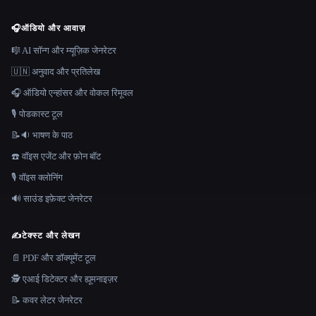
🎧
ऑडियो और आवाज़
🎼 AI सॉन्ग और म्यूज़िक जेनरेटर
🇺🇳 अनुवाद और प्रतिलेख
🎧 ऑडियो एन्हांसर और वोकल रिमूवल
🎙️ पोडकास्ट टूल
📝🔉 भाषण के पाठ
☎️ वॉइस एजेंट और फ़ोन बॉट
🎙️ वॉइस क्लोनिंग
🔊 साउंड इफ़ेक्ट जेनरेटर
✍️
टेक्स्ट और लेखन
📄 PDF और डॉक्यूमेंट टूल
🕵️ एआई डिटेक्टर और ह्यूमनाइज़र
📝 कवर लेटर जेनरेटर