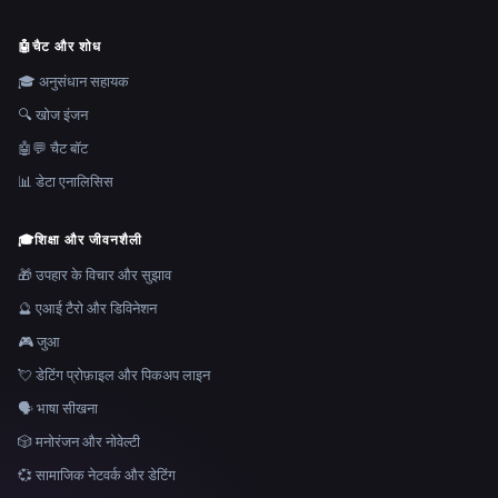
🤖
चैट और शोध
🎓 अनुसंधान सहायक
🔍 खोज इंजन
🤖💬 चैट बॉट
📊 डेटा एनालिसिस
🎓
शिक्षा और जीवनशैली
🎁 उपहार के विचार और सुझाव
🔮 एआई टैरो और डिविनेशन
🎮 जुआ
💘 डेटिंग प्रोफ़ाइल और पिकअप लाइन
🗣️ भाषा सीखना
🎲 मनोरंजन और नोवेल्टी
💞 सामाजिक नेटवर्क और डेटिंग