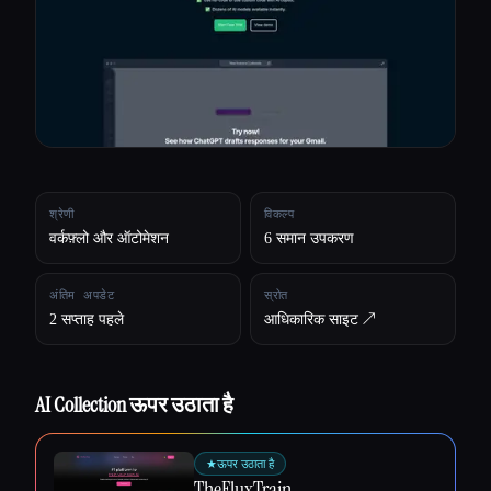
सभी श्रेणियाँ
हमारे बारे में
श्रेणी
विकल्प
वर्कफ़्लो और ऑटोमेशन
6 समान उपकरण
अंतिम अपडेट
स्रोत
2 सप्ताह पहले
आधिकारिक साइट ↗︎
AI Collection ऊपर उठाता है
★
ऊपर उठाता है
Esc
TheFluxTrain