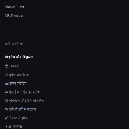
llms-full.txt
MCP server
सभी श्रेणियाँ
🎨
इमेज और विज़ुअल
😎 अवतारों
🔬 इमेज अपस्केलर
🖼️ इमेज एडिटिंग
🌄 एआई आर्ट एंड इलस्ट्रेशन
🎲 एनिमेशन और 3डी मॉडलिंग
🔁 छवि से छवि में बदलाव
🖌️ टेक्स्ट से इमेज
👩‍🎤 पहनावा