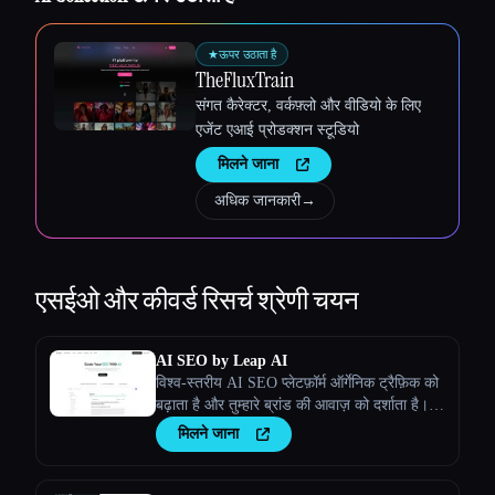
★
ऊपर उठाता है
TheFluxTrain
संगत कैरेक्टर, वर्कफ़्लो और वीडियो के लिए
Esc
एजेंट एआई प्रोडक्शन स्टूडियो
मिलने जाना
अधिक जानकारी
→
एसईओ और कीवर्ड रिसर्च
श्रेणी चयन
AI SEO by Leap AI
विश्व-स्तरीय AI SEO प्लेटफ़ॉर्म ऑर्गेनिक ट्रैफ़िक को
बढ़ाता है और तुम्हारे ब्रांड की आवाज़ को दर्शाता है।
तुम्हारी सभी ज़रूरतों के लिए उच्च गुणवत्ता वाली,
मिलने जाना
सुरक्षित सामग्री सुनिश्चित करता है।