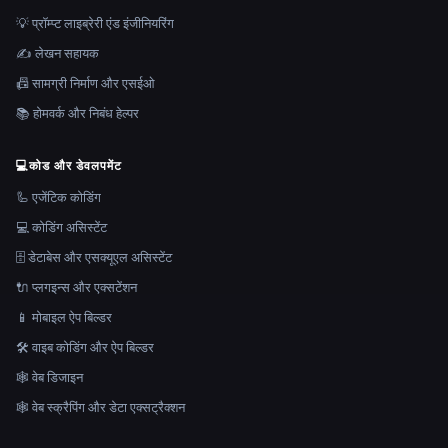
💡 प्रॉम्प्ट लाइब्रेरी एंड इंजीनियरिंग
✍️ लेखन सहायक
📠 सामग्री निर्माण और एसईओ
📚 होमवर्क और निबंध हेल्पर
💻
कोड और डेवलपमेंट
🦾 एजेंटिक कोडिंग
💻 कोडिंग असिस्टेंट
🗄️ डेटाबेस और एसक्यूएल असिस्टेंट
🔌 प्लगइन्स और एक्सटेंशन
📱 मोबाइल ऐप बिल्डर
🛠️ वाइब कोडिंग और ऐप बिल्डर
🕸 वेब डिजाइन
🕸️ वेब स्क्रैपिंग और डेटा एक्सट्रैक्शन