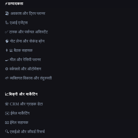
⚡
उत्पादकता
🏖 अवकाश और ट्रिप प्लानर
🦾 एआई एजेंट्स
✅ टास्क और पर्सनल असिस्टेंट
🧠 नोट लेना और सेकंड ब्रेन
👨‍💻 बैठक सहायक
🍳 मील और रेसिपी प्लानर
⚙️ वर्कफ़्लो और ऑटोमेशन
🌱 व्यक्तिगत विकास और तंदुरुस्ती
📈
बिक्री और मार्केटिंग
📇 CRM और ग्राहक डेटा
✉️ ईमेल मार्केटिंग
📧 ईमेल सहायक
🔍 एसईओ और कीवर्ड रिसर्च