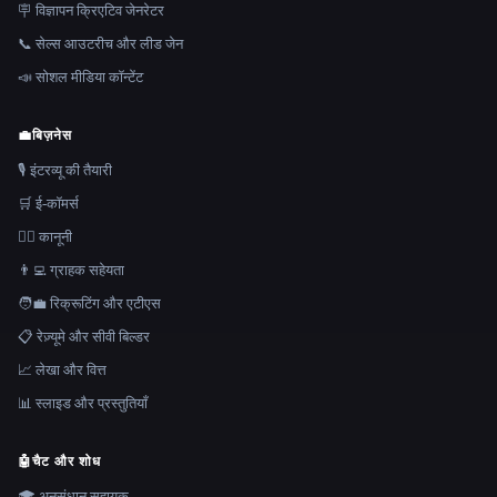
🪧 विज्ञापन क्रिएटिव जेनरेटर
📞 सेल्स आउटरीच और लीड जेन
📣 सोशल मीडिया कॉन्टेंट
💼
बिज़नेस
🎙️ इंटरव्यू की तैयारी
🛒 ई-कॉमर्स
👩‍⚖️ कानूनी
👨‍💻 ग्राहक सहेयता
🧑‍💼 रिक्रूटिंग और एटीएस
📋 रेज़्यूमे और सीवी बिल्डर
📈 लेखा और वित्त
📊 स्लाइड और प्रस्तुतियाँ
🤖
चैट और शोध
🎓 अनुसंधान सहायक