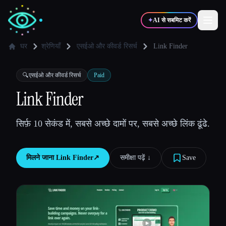
✦
AI से सबमिट करें
घर
श्रेणियाँ
एसईओ और कीवर्ड रिसर्च
Link Finder
✍️
🎨
लेखक
डिज़ाइनर
🔍
एसईओ और कीवर्ड रिसर्च
Paid
Link Finder
💻
📈
डेवलपर्स
मार्केटर्स
सिर्फ़ 10 सेकंड में, सबसे अच्छे दामों पर, सबसे अच्छे लिंक ढूंढे.
🎓
🎬
विद्यार्थी
क्रिएटर्स
मिलने जाना
Link Finder
↗︎
समीक्षा पढ़ें ↓︎
Save
ब्लॉग
टूल्स की तुलना करें