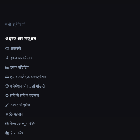
सभी श्रेणियाँ
🎨
इमेज और विज़ुअल
😎 अवतारों
🔬 इमेज अपस्केलर
🖼️ इमेज एडिटिंग
🌄 एआई आर्ट एंड इलस्ट्रेशन
🎲 एनिमेशन और 3डी मॉडलिंग
🔁 छवि से छवि में बदलाव
🖌️ टेक्स्ट से इमेज
👩‍🎤 पहनावा
📸 फ़ेस एंड ब्यूटी रेटिंग
🎭 फ़ेस स्वैप