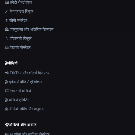
🖼️ फ़ोटो रीस्टोरेशन
🪄 बैकग्राउंड रिमूवर
⚜️ लोगो जनरेटर
🏯 वास्तुकला और आंतरिक डिजाइन
💧 वॉटरमार्क रिमूवर
🪪 हेडशॉट जेनरेटर
🎬
वीडियो
📲 TikTok और शॉर्ट्स क्रिएटर
🎬 इमेज से वीडियो एनिमेशन
🎞️ टेक्स्ट से वीडियो
🎬 वीडियो एडिटिंग
🎤 वीडियो डबिंग और अनुवाद
🎧
ऑडियो और आवाज़
🎼 AI सॉन्ग और म्यूज़िक जेनरेटर