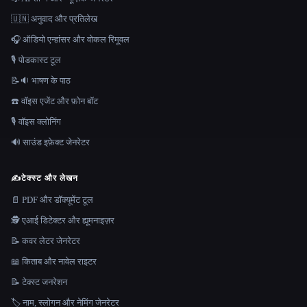
🇺🇳 अनुवाद और प्रतिलेख
🎧 ऑडियो एन्हांसर और वोकल रिमूवल
🎙️ पोडकास्ट टूल
📝🔉 भाषण के पाठ
☎️ वॉइस एजेंट और फ़ोन बॉट
🎙️ वॉइस क्लोनिंग
🔊 साउंड इफ़ेक्ट जेनरेटर
✍️
टेक्स्ट और लेखन
📄 PDF और डॉक्यूमेंट टूल
🕵️ एआई डिटेक्टर और ह्यूमनाइज़र
📝 कवर लेटर जेनरेटर
📖 किताब और नावेल राइटर
📝 टेक्स्ट जनरेशन
🏷️ नाम, स्लोगन और नेमिंग जेनरेटर