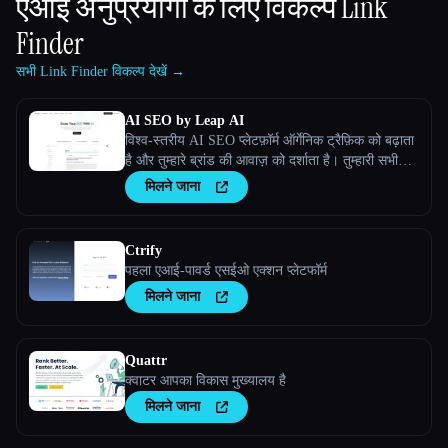
एआई अनुप्रयोगों के लिए विकल्प
Link
Finder
सभी Link Finder विकल्प देखें →
AI SEO by Leap AI
विश्व-स्तरीय AI SEO प्लेटफ़ॉर्म ऑर्गेनिक ट्रैफ़िक को बढ़ाता
है और तुम्हारे ब्रांड की आवाज़ को दर्शाता है। तुम्हारी सभी
ज़रूरतों के लिए उच्च गुणवत्ता वाली, सुरक्षित सामग्री
मिलने जाना
सुनिश्चित करता है।
Ctrify
पहला एआई-पावर्ड एसईओ एक्शन प्लेटफॉर्म
मिलने जाना
Quattr
क्वाटर आपका विकास मुख्यालय है
मिलने जाना