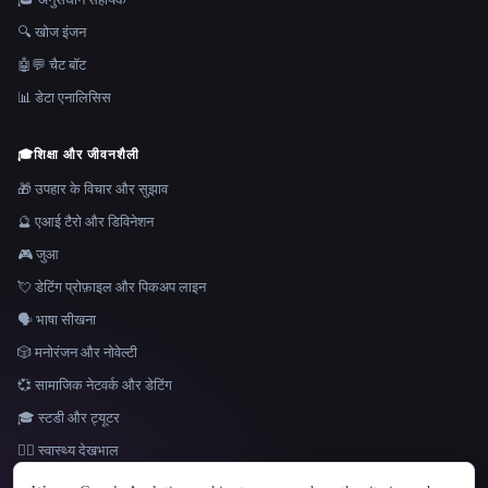
🔍 खोज इंजन
🤖💬 चैट बॉट
📊 डेटा एनालिसिस
🎓
शिक्षा और जीवनशैली
🎁 उपहार के विचार और सुझाव
🔮 एआई टैरो और डिविनेशन
🎮 जुआ
💘 डेटिंग प्रोफ़ाइल और पिकअप लाइन
🗣️ भाषा सीखना
🎲 मनोरंजन और नोवेल्टी
💞 सामाजिक नेटवर्क और डेटिंग
🎓 स्टडी और ट्यूटर
👩‍⚕️ स्वास्थ्य देखभाल
भाषा