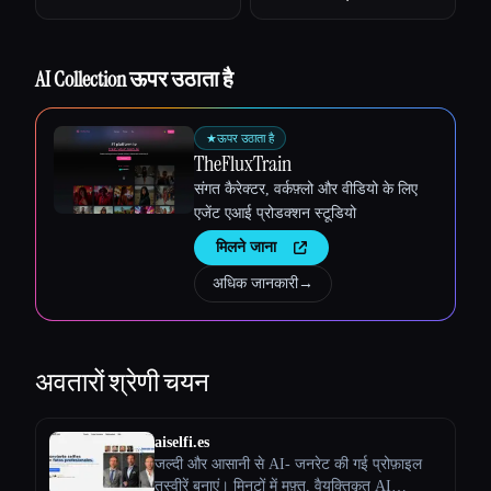
Esc
AI Collection ऊपर उठाता है
★
ऊपर उठाता है
TheFluxTrain
संगत कैरेक्टर, वर्कफ़्लो और वीडियो के लिए
एजेंट एआई प्रोडक्शन स्टूडियो
मिलने जाना
अधिक जानकारी
→
अवतारों
श्रेणी चयन
aiselfi.es
जल्दी और आसानी से AI- जनरेट की गई प्रोफ़ाइल
तस्वीरें बनाएं। मिनटों में मुफ़्त, वैयक्तिकृत AI