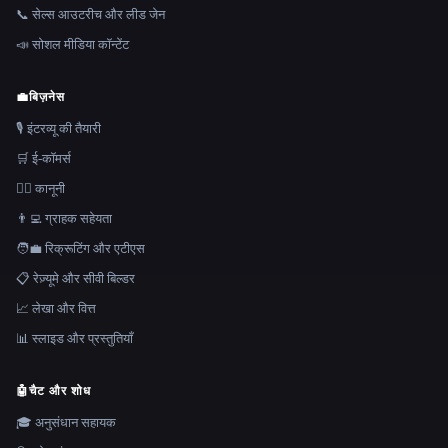
📞 सेल्स आउटरीच और लीड जेन
📣 सोशल मीडिया कॉन्टेंट
💼
बिज़नेस
🎙️ इंटरव्यू की तैयारी
🛒 ई-कॉमर्स
👩‍⚖️ कानूनी
👨‍💻 ग्राहक सहेयता
🧑‍💼 रिक्रूटिंग और एटीएस
📋 रेज़्यूमे और सीवी बिल्डर
📈 लेखा और वित्त
📊 स्लाइड और प्रस्तुतियाँ
🤖
चैट और शोध
🎓 अनुसंधान सहायक