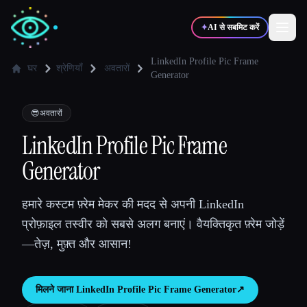
✦
AI से सबमिट करें
LinkedIn Profile Pic Frame
घर
श्रेणियाँ
अवतारों
Generator
✍️
🎨
लेखक
डिज़ाइनर
😎
अवतारों
LinkedIn Profile Pic Frame
💻
📈
डेवलपर्स
मार्केटर्स
Generator
🎓
🎬
विद्यार्थी
क्रिएटर्स
हमारे कस्टम फ़्रेम मेकर की मदद से अपनी LinkedIn
प्रोफ़ाइल तस्वीर को सबसे अलग बनाएं। वैयक्तिकृत फ़्रेम जोड़ें
—तेज़, मुफ़्त और आसान!
ब्लॉग
मिलने जाना
LinkedIn Profile Pic Frame Generator
↗︎
टूल्स की तुलना करें