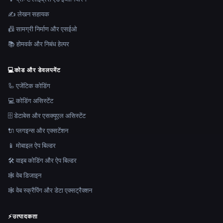
✍️ लेखन सहायक
📠 सामग्री निर्माण और एसईओ
📚 होमवर्क और निबंध हेल्पर
💻
कोड और डेवलपमेंट
🦾 एजेंटिक कोडिंग
💻 कोडिंग असिस्टेंट
🗄️ डेटाबेस और एसक्यूएल असिस्टेंट
🔌 प्लगइन्स और एक्सटेंशन
📱 मोबाइल ऐप बिल्डर
🛠️ वाइब कोडिंग और ऐप बिल्डर
🕸 वेब डिजाइन
🕸️ वेब स्क्रैपिंग और डेटा एक्सट्रैक्शन
⚡
उत्पादकता