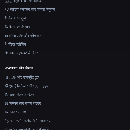
🇺🇳 अनुवाद और प्रतिलेख
🎧 ऑडियो एन्हांसर और वोकल रिमूवल
🎙️ पोडकास्ट टूल
📝🔉 भाषण के पाठ
☎️ वॉइस एजेंट और फ़ोन बॉट
🎙️ वॉइस क्लोनिंग
🔊 साउंड इफ़ेक्ट जेनरेटर
✍️
टेक्स्ट और लेखन
📄 PDF और डॉक्यूमेंट टूल
🕵️ एआई डिटेक्टर और ह्यूमनाइज़र
📝 कवर लेटर जेनरेटर
📖 किताब और नावेल राइटर
📝 टेक्स्ट जनरेशन
🏷️ नाम, स्लोगन और नेमिंग जेनरेटर
💡 प्रॉम्प्ट लाइब्रेरी एंड इंजीनियरिंग