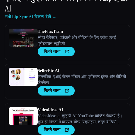
AI
सभी Lip Sync AI विकल्प देखें →
TheFluxTrain
संगत कैरेक्टर, वर्कफ़्लो और वीडियो के लिए एजेंट एआई
प्रोडक्शन स्टूडियो
मिलने जाना
SellerPic AI
सेलरपिक: एआई फ़ैशन मॉडल और प्रॉडक्ट इमेज और वीडियो
जेनरेटर
मिलने जाना
VideoIdeas AI
VideoIdeas.ai तुम्हारी AI YouTube कॉन्टेंट फ़ैक्टरी है।
कुछ ही मिनटों में वायरल-योग्य स्क्रिप्ट्स, ताज़ा वीडियो
आइडिया और आकर्षक कॉन्टेंट जेनरेट करें।
मिलने जाना