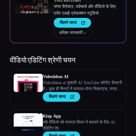
संगत कैरेक्टर, वर्कफ़्लो और वीडियो के लिए
एजेंट एआई प्रोडक्शन स्टूडियो
मिलने जाना
अधिक जानकारी
→
वीडियो एडिटिंग
श्रेणी चयन
VideoIdeas AI
VideoIdeas.ai तुम्हारी AI YouTube कॉन्टेंट फ़ैक्टरी
है। कुछ ही मिनटों में वायरल-योग्य स्क्रिप्ट्स, ताज़ा
वीडियो आइडिया और आकर्षक कॉन्टेंट जेनरेट करें।
मिलने जाना
Klap App
लंबे वीडियो को वायरल क्लिप में बदलने के लिए AI
एडिटिंग ऐप