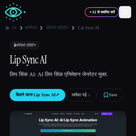
✦
AI से सबमिट करें
घर
श्रेणियाँ
वीडियो एडिटिंग
Lip Sync AI
✍️
🎨
लेखक
डिज़ाइनर
🎬
वीडियो एडिटिंग
Lip Sync AI
💻
📈
डेवलपर्स
मार्केटर्स
लिप सिंक AI: AI लिप सिंक एनिमेशन जेनरेटर मुफ़्त.
🎓
🎬
विद्यार्थी
क्रिएटर्स
मिलने जाना
Lip Sync AI
↗︎
समीक्षा पढ़ें ↓︎
Save
ब्लॉग
टूल्स की तुलना करें