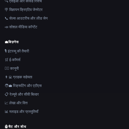
🔍 एसईओ और कीवर्ड रिसर्च
🪧 विज्ञापन क्रिएटिव जेनरेटर
📞 सेल्स आउटरीच और लीड जेन
📣 सोशल मीडिया कॉन्टेंट
💼
बिज़नेस
🎙️ इंटरव्यू की तैयारी
🛒 ई-कॉमर्स
👩‍⚖️ कानूनी
👨‍💻 ग्राहक सहेयता
🧑‍💼 रिक्रूटिंग और एटीएस
📋 रेज़्यूमे और सीवी बिल्डर
📈 लेखा और वित्त
📊 स्लाइड और प्रस्तुतियाँ
🤖
चैट और शोध