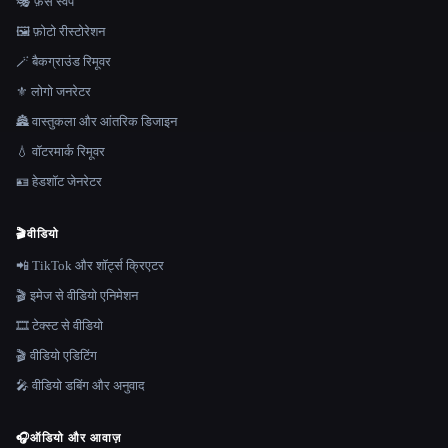
🎭 फ़ेस स्वैप
🖼️ फ़ोटो रीस्टोरेशन
🪄 बैकग्राउंड रिमूवर
⚜️ लोगो जनरेटर
🏯 वास्तुकला और आंतरिक डिजाइन
💧 वॉटरमार्क रिमूवर
🪪 हेडशॉट जेनरेटर
🎬
वीडियो
📲 TikTok और शॉर्ट्स क्रिएटर
🎬 इमेज से वीडियो एनिमेशन
🎞️ टेक्स्ट से वीडियो
🎬 वीडियो एडिटिंग
🎤 वीडियो डबिंग और अनुवाद
🎧
ऑडियो और आवाज़