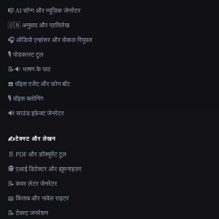
🎼 AI सॉन्ग और म्यूज़िक जेनरेटर
🇺🇳 अनुवाद और प्रतिलेख
🎧 ऑडियो एन्हांसर और वोकल रिमूवल
🎙️ पोडकास्ट टूल
📝🔉 भाषण के पाठ
☎️ वॉइस एजेंट और फ़ोन बॉट
🎙️ वॉइस क्लोनिंग
🔊 साउंड इफ़ेक्ट जेनरेटर
✍️
टेक्स्ट और लेखन
📄 PDF और डॉक्यूमेंट टूल
🕵️ एआई डिटेक्टर और ह्यूमनाइज़र
📝 कवर लेटर जेनरेटर
📖 किताब और नावेल राइटर
📝 टेक्स्ट जनरेशन