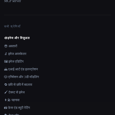
MCP server
सभी श्रेणियाँ
🎨
इमेज और विज़ुअल
😎 अवतारों
🔬 इमेज अपस्केलर
🖼️ इमेज एडिटिंग
🌄 एआई आर्ट एंड इलस्ट्रेशन
🎲 एनिमेशन और 3डी मॉडलिंग
🔁 छवि से छवि में बदलाव
🖌️ टेक्स्ट से इमेज
👩‍🎤 पहनावा
📸 फ़ेस एंड ब्यूटी रेटिंग