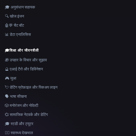
🎓 अनुसंधान सहायक
🔍 खोज इंजन
🤖💬 चैट बॉट
📊 डेटा एनालिसिस
🎓
शिक्षा और जीवनशैली
🎁 उपहार के विचार और सुझाव
🔮 एआई टैरो और डिविनेशन
🎮 जुआ
💘 डेटिंग प्रोफ़ाइल और पिकअप लाइन
🗣️ भाषा सीखना
🎲 मनोरंजन और नोवेल्टी
💞 सामाजिक नेटवर्क और डेटिंग
🎓 स्टडी और ट्यूटर
👩‍⚕️ स्वास्थ्य देखभाल
भाषा