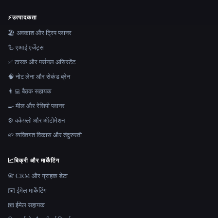
⚡
उत्पादकता
🏖 अवकाश और ट्रिप प्लानर
🦾 एआई एजेंट्स
✅ टास्क और पर्सनल असिस्टेंट
🧠 नोट लेना और सेकंड ब्रेन
👨‍💻 बैठक सहायक
🍳 मील और रेसिपी प्लानर
⚙️ वर्कफ़्लो और ऑटोमेशन
🌱 व्यक्तिगत विकास और तंदुरुस्ती
📈
बिक्री और मार्केटिंग
📇 CRM और ग्राहक डेटा
✉️ ईमेल मार्केटिंग
📧 ईमेल सहायक