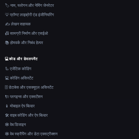
🏷️ नाम, स्लोगन और नेमिंग जेनरेटर
💡 प्रॉम्प्ट लाइब्रेरी एंड इंजीनियरिंग
✍️ लेखन सहायक
📠 सामग्री निर्माण और एसईओ
📚 होमवर्क और निबंध हेल्पर
💻
कोड और डेवलपमेंट
🦾 एजेंटिक कोडिंग
💻 कोडिंग असिस्टेंट
🗄️ डेटाबेस और एसक्यूएल असिस्टेंट
🔌 प्लगइन्स और एक्सटेंशन
📱 मोबाइल ऐप बिल्डर
🛠️ वाइब कोडिंग और ऐप बिल्डर
🕸 वेब डिजाइन
🕸️ वेब स्क्रैपिंग और डेटा एक्सट्रैक्शन