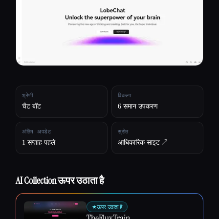
सभी श्रेणियाँ
हमारे बारे में
श्रेणी
विकल्प
चैट बॉट
6 समान उपकरण
अंतिम अपडेट
स्रोत
1 सप्ताह पहले
आधिकारिक साइट ↗︎
AI Collection ऊपर उठाता है
Esc
★
ऊपर उठाता है
TheFluxTrain