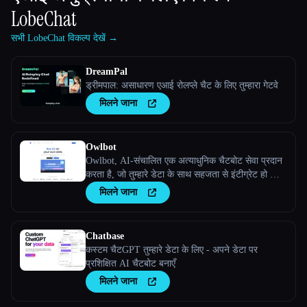
LobeChat
सभी LobeChat विकल्प देखें →
DreamPal
ड्रीमपाल: असाधारण एआई रोलप्ले चैट के लिए तुम्हारा गेटवे
मिलने जाना
Owlbot
Owlbot, AI-संचालित एक अत्याधुनिक चैटबोट सेवा प्रदान
करता है, जो तुम्हारे डेटा के साथ सहजता से इंटीग्रेट हो जाती
है, ताकि तुम्हेंं, तुम्हारे ग्राहकों या तुम्हारी टीम को तुरंत
मिलने जाना
प्रतिसाद मिले।
Chatbase
कस्टम चैटGPT तुम्हारे डेटा के लिए - अपने डेटा पर
प्रशिक्षित AI चैटबोट बनाएँ
मिलने जाना