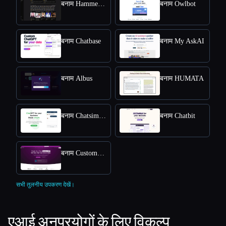
बनाम HammerAI
बनाम Owlbot
बनाम Chatbase
बनाम My AskAI
बनाम Albus
बनाम HUMATA
बनाम Chatsimple
बनाम Chatbit
बनाम CustomGPT
सभी तुलनीय उपकरण देखें।
एआई अनुप्रयोगों के लिए विकल्प