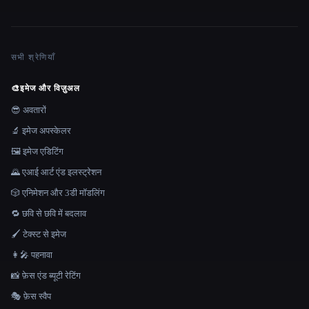
सभी श्रेणियाँ
🎨
इमेज और विज़ुअल
😎 अवतारों
🔬 इमेज अपस्केलर
🖼️ इमेज एडिटिंग
🌄 एआई आर्ट एंड इलस्ट्रेशन
🎲 एनिमेशन और 3डी मॉडलिंग
🔁 छवि से छवि में बदलाव
🖌️ टेक्स्ट से इमेज
👩‍🎤 पहनावा
📸 फ़ेस एंड ब्यूटी रेटिंग
🎭 फ़ेस स्वैप