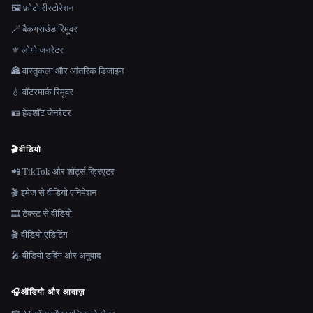
🖼️ फ़ोटो रीस्टोरेशन
🪄 बैकग्राउंड रिमूवर
⚜️ लोगो जनरेटर
🏯 वास्तुकला और आंतरिक डिजाइन
💧 वॉटरमार्क रिमूवर
🪪 हेडशॉट जेनरेटर
🎬
वीडियो
📲 TikTok और शॉर्ट्स क्रिएटर
🎬 इमेज से वीडियो एनिमेशन
🎞️ टेक्स्ट से वीडियो
🎬 वीडियो एडिटिंग
🎤 वीडियो डबिंग और अनुवाद
🎧
ऑडियो और आवाज़