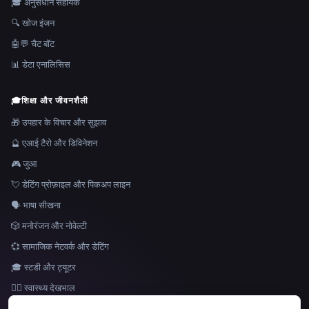
🎓 अनुसंधान सहायक
🔍 खोज इंजन
🤖💬 चैट बॉट
📊 डेटा एनालिसिस
🎓
शिक्षा और जीवनशैली
🎁 उपहार के विचार और सुझाव
🔮 एआई टैरो और डिविनेशन
🎮 जुआ
💘 डेटिंग प्रोफ़ाइल और पिकअप लाइन
🗣️ भाषा सीखना
🎲 मनोरंजन और नोवेल्टी
💞 सामाजिक नेटवर्क और डेटिंग
🎓 स्टडी और ट्यूटर
👩‍⚕️ स्वास्थ्य देखभाल
भाषा