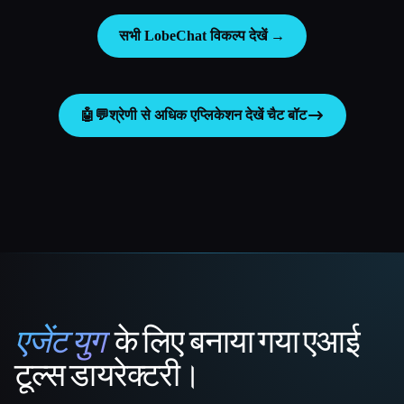
सभी LobeChat विकल्प देखें →
🤖💬
श्रेणी से अधिक एप्लिकेशन देखें
चैट बॉट
एजेंट युग
के लिए बनाया गया एआई
That AI Collection
टूल्स डायरेक्टरी।