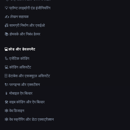
💡 प्रॉम्प्ट लाइब्रेरी एंड इंजीनियरिंग
✍️ लेखन सहायक
📠 सामग्री निर्माण और एसईओ
📚 होमवर्क और निबंध हेल्पर
💻
कोड और डेवलपमेंट
🦾 एजेंटिक कोडिंग
💻 कोडिंग असिस्टेंट
🗄️ डेटाबेस और एसक्यूएल असिस्टेंट
🔌 प्लगइन्स और एक्सटेंशन
📱 मोबाइल ऐप बिल्डर
🛠️ वाइब कोडिंग और ऐप बिल्डर
🕸 वेब डिजाइन
🕸️ वेब स्क्रैपिंग और डेटा एक्सट्रैक्शन