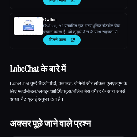
मिलने जाना
Owlbot
Owlbot, AI-संचालित एक अत्याधुनिक चैटबोट सेवा
प्रदान करता है, जो तुम्हारे डेटा के साथ सहजता से
इंटीग्रेट हो जाती है, ताकि तुम्हेंं, तुम्हारे ग्राहकों या
मिलने जाना
तुम्हारी टीम को तुरंत प्रतिसाद मिले।
LobeChat के बारे में
LobeChat तुम्हेंं चैटजीपीटी, क्लाउड, जेमिनी और लोकल एलएलएम के
लिए मल्टीमोडल/प्लगइन/आर्टिफैक्ट्स/नॉलेज बेस वगैरह के साथ सबसे
अच्छा चैट यूआई अनुभव देता है।
अक्सर पूछे जाने वाले प्रश्न