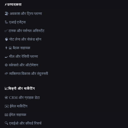
⚡
उत्पादकता
🏖 अवकाश और ट्रिप प्लानर
🦾 एआई एजेंट्स
✅ टास्क और पर्सनल असिस्टेंट
🧠 नोट लेना और सेकंड ब्रेन
👨‍💻 बैठक सहायक
🍳 मील और रेसिपी प्लानर
⚙️ वर्कफ़्लो और ऑटोमेशन
🌱 व्यक्तिगत विकास और तंदुरुस्ती
📈
बिक्री और मार्केटिंग
📇 CRM और ग्राहक डेटा
✉️ ईमेल मार्केटिंग
📧 ईमेल सहायक
🔍 एसईओ और कीवर्ड रिसर्च