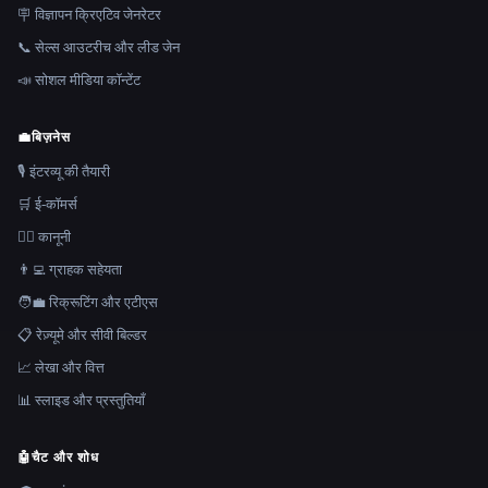
🪧 विज्ञापन क्रिएटिव जेनरेटर
📞 सेल्स आउटरीच और लीड जेन
📣 सोशल मीडिया कॉन्टेंट
💼
बिज़नेस
🎙️ इंटरव्यू की तैयारी
🛒 ई-कॉमर्स
👩‍⚖️ कानूनी
👨‍💻 ग्राहक सहेयता
🧑‍💼 रिक्रूटिंग और एटीएस
📋 रेज़्यूमे और सीवी बिल्डर
📈 लेखा और वित्त
📊 स्लाइड और प्रस्तुतियाँ
🤖
चैट और शोध