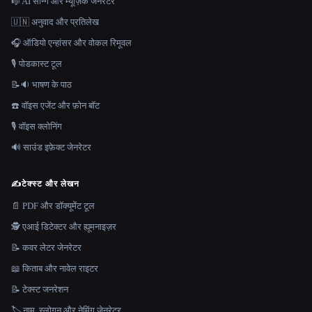
🎼 AI सॉन्ग और म्यूज़िक जेनरेटर
🇺🇳 अनुवाद और प्रतिलेख
🎧 ऑडियो एन्हांसर और वोकल रिमूवल
🎙️ पोडकास्ट टूल
📝🔉 भाषण के पाठ
☎️ वॉइस एजेंट और फ़ोन बॉट
🎙️ वॉइस क्लोनिंग
🔊 साउंड इफ़ेक्ट जेनरेटर
✍️
टेक्स्ट और लेखन
📄 PDF और डॉक्यूमेंट टूल
🕵️ एआई डिटेक्टर और ह्यूमनाइज़र
📝 कवर लेटर जेनरेटर
📖 किताब और नावेल राइटर
📝 टेक्स्ट जनरेशन
🏷️ नाम, स्लोगन और नेमिंग जेनरेटर