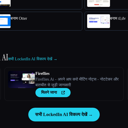
बनाम Otter
बनाम tl;dv
 AI
सभी LockedIn AI विकल्प देखें →
Fireflies
Fireflies.Ai - अपने आप करो मीटिंग नोट्स - नोटटेकर और
बातचीत से जुड़ी जानकारी
मिलने जाना
सभी LockedIn AI विकल्प देखें →