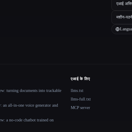
एआई असिस्ट
मशीन-पठन
Langua
एआई के लिए
ew: turning documents into trackable
llms.txt
llms-full.txt
 an all-in-one voice generator and
MCP server
ew: a no-code chatbot trained on