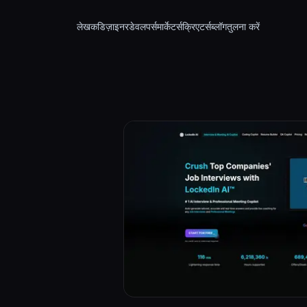
लेखक
डिज़ाइनर
डेवलपर्स
मार्केटर्स
क्रिएटर्स
ब्लॉग
तुलना करें