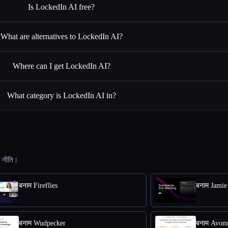
Is LockedIn AI free?
What are alternatives to LockedIn AI?
Where can I get LockedIn AI?
What category is LockedIn AI in?
ट नीति।
बनाम Fireflies
बनाम Jamie
बनाम Wudpecker
बनाम Avom