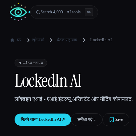
Search 4,000+ AI tools…
⌘
K
घर
श्रेणियाँ
बैठक सहायक
LockedIn AI
👨‍💻
बैठक सहायक
LockedIn AI
लॉक्डइन एआई - एआई इंटरव्यू असिस्टेंट और मीटिंग कोपायलट.
मिलने जाना
LockedIn AI
↗︎
समीक्षा पढ़ें ↓︎
Save