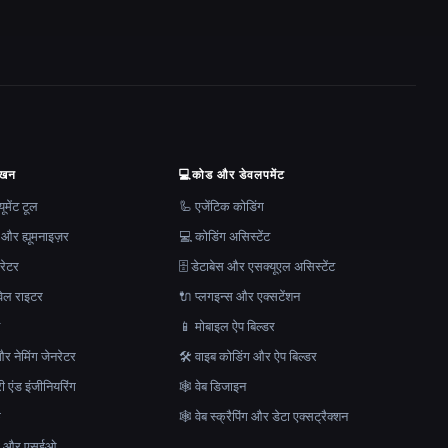
ेखन
💻
कोड और डेवलपमेंट
मेंट टूल
🦾 एजेंटिक कोडिंग
 और ह्यूमनाइज़र
💻 कोडिंग असिस्टेंट
रेटर
🗄️ डेटाबेस और एसक्यूएल असिस्टेंट
ेल राइटर
🔌 प्लगइन्स और एक्सटेंशन
न
📱 मोबाइल ऐप बिल्डर
र नेमिंग जेनरेटर
🛠️ वाइब कोडिंग और ऐप बिल्डर
ेरी एंड इंजीनियरिंग
🕸 वेब डिजाइन
क
🕸️ वेब स्क्रैपिंग और डेटा एक्सट्रैक्शन
माण और एसईओ