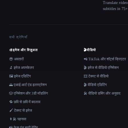
Translate.video
subtitles in 75
सभी श्रेणियाँ
🎨
इमेज और विज़ुअल
🎬
वीडियो
😎 अवतारों
📲 TikTok और शॉर्ट्स क्रिएटर
🔬 इमेज अपस्केलर
🎬 इमेज से वीडियो एनिमेशन
🖼️ इमेज एडिटिंग
🎞️ टेक्स्ट से वीडियो
🌄 एआई आर्ट एंड इलस्ट्रेशन
🎬 वीडियो एडिटिंग
🎲 एनिमेशन और 3डी मॉडलिंग
🎤 वीडियो डबिंग और अनुवाद
🔁 छवि से छवि में बदलाव
🖌️ टेक्स्ट से इमेज
👩‍🎤 पहनावा
📸 फ़ेस एंड ब्यूटी रेटिंग