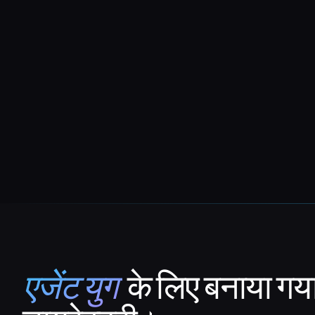
एजेंट युग
के लिए बनाया गय
That AI Collection