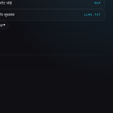
ेंट जोड़ें
MCP
ीय सूचकांक
LLMS.TXT
ge
▾