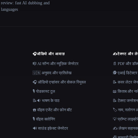
 review: fast AI dubbing and
+ languages
🎧
ऑडियो और आवाज़
✍️
टेक्स्ट और ल
🎼 AI सॉन्ग और म्यूज़िक जेनरेटर
📄 PDF और डॉक्यू
🇺🇳 अनुवाद और प्रतिलेख
🕵️ एआई डिटेक्टर
🎧 ऑडियो एन्हांसर और वोकल रिमूवल
📝 कवर लेटर जेन
🎙️ पोडकास्ट टूल
📖 किताब और नाव
📝🔉 भाषण के पाठ
📝 टेक्स्ट जनरेश
☎️ वॉइस एजेंट और फ़ोन बॉट
🏷️ नाम, स्लोगन औ
🎙️ वॉइस क्लोनिंग
💡 प्रॉम्प्ट लाइब्र
🔊 साउंड इफ़ेक्ट जेनरेटर
✍️ लेखन सहाय
📠 सामग्री निर्