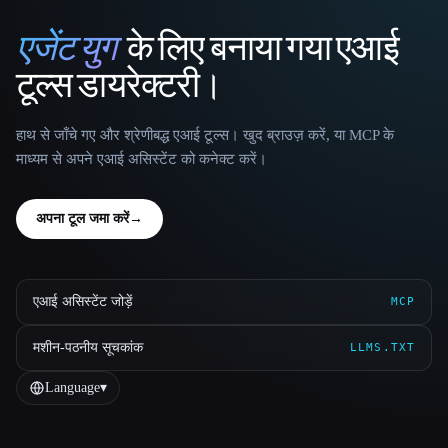
एजेंट युग
के लिए बनाया गया एआई
That AI Collection
टूल्स डायरेक्टरी।
हाथ से जाँचे गए और श्रेणीबद्ध एआई टूल्स। खुद ब्राउज़ करें, या MCP के
माध्यम से अपने एआई असिस्टेंट को कनेक्ट करें।
अपना टूल जमा करें
→
एआई असिस्टेंट जोड़ें
MCP
मशीन-पठनीय सूचकांक
LLMS.TXT
Language
▾