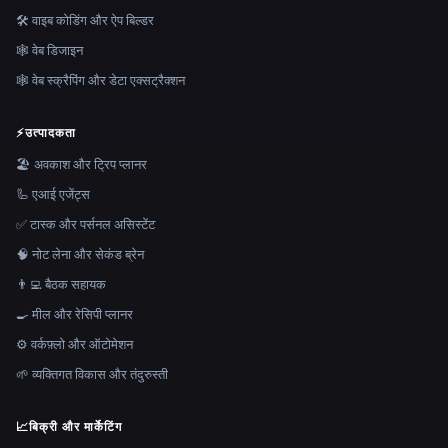
🛠️ वाइब कोडिंग और ऐप बिल्डर
🕸 वेब डिजाइन
🕸️ वेब स्क्रैपिंग और डेटा एक्सट्रैक्शन
⚡
उत्पादकता
🏖 अवकाश और ट्रिप प्लानर
🦾 एआई एजेंट्स
✅ टास्क और पर्सनल असिस्टेंट
🧠 नोट लेना और सेकंड ब्रेन
👨‍💻 बैठक सहायक
🍳 मील और रेसिपी प्लानर
⚙️ वर्कफ़्लो और ऑटोमेशन
🌱 व्यक्तिगत विकास और तंदुरुस्ती
📈
बिक्री और मार्केटिंग