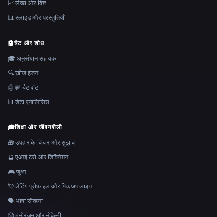
📈 लेखा और वित्त
📊 स्लाइड और प्रस्तुतियाँ
🤖
चैट और शोध
🎓 अनुसंधान सहायक
🔍 खोज इंजन
🤖💬 चैट बॉट
📊 डेटा एनालिसिस
🎓
शिक्षा और जीवनशैली
🎁 उपहार के विचार और सुझाव
🔮 एआई टैरो और डिविनेशन
🎮 जुआ
💘 डेटिंग प्रोफ़ाइल और पिकअप लाइन
🗣️ भाषा सीखना
🎲 मनोरंजन और नोवेल्टी