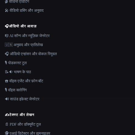
🎬 वीडियो एडिटिंग
🎤 वीडियो डबिंग और अनुवाद
🎧
ऑडियो और आवाज़
🎼 AI सॉन्ग और म्यूज़िक जेनरेटर
🇺🇳 अनुवाद और प्रतिलेख
🎧 ऑडियो एन्हांसर और वोकल रिमूवल
🎙️ पोडकास्ट टूल
📝🔉 भाषण के पाठ
☎️ वॉइस एजेंट और फ़ोन बॉट
🎙️ वॉइस क्लोनिंग
🔊 साउंड इफ़ेक्ट जेनरेटर
✍️
टेक्स्ट और लेखन
📄 PDF और डॉक्यूमेंट टूल
🕵️ एआई डिटेक्टर और ह्यूमनाइज़र