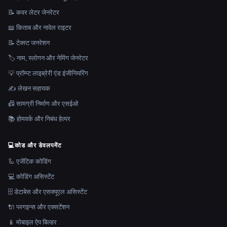
📝 कवर लेटर जेनरेटर
📖 किताब और नावेल राइटर
📝 टेक्स्ट जनरेशन
🏷️ नाम, स्लोगन और नेमिंग जेनरेटर
💡 प्रॉम्प्ट लाइब्रेरी एंड इंजीनियरिंग
✍️ लेखन सहायक
📠 सामग्री निर्माण और एसईओ
📚 होमवर्क और निबंध हेल्पर
💻
कोड और डेवलपमेंट
🦾 एजेंटिक कोडिंग
💻 कोडिंग असिस्टेंट
🗄️ डेटाबेस और एसक्यूएल असिस्टेंट
🔌 प्लगइन्स और एक्सटेंशन
📱 मोबाइल ऐप बिल्डर