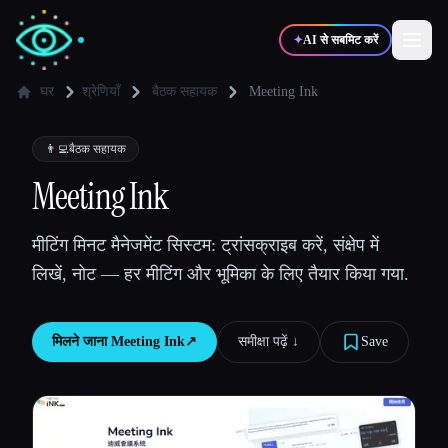
✦
AI से सबमिट करें
घर
श्रेणियाँ
बैठक सहायक
Meeting Ink
✍️
🎨
लेखक
डिज़ाइनर
👨‍💻
बैठक सहायक
Meeting Ink
💻
📈
डेवलपर्स
मार्केटर्स
मीटिंग मिनट मैनेजमेंट सिस्टम: ट्रांसक्राइब करें, संक्षेप में
लिखें, नोट — हर मीटिंग और भूमिका के लिए तैयार किया गया.
🎓
🎬
विद्यार्थी
क्रिएटर्स
मिलने जाना
Meeting Ink
↗︎
समीक्षा पढ़ें ↓︎
Save
ब्लॉग
टूल्स की तुलना करें