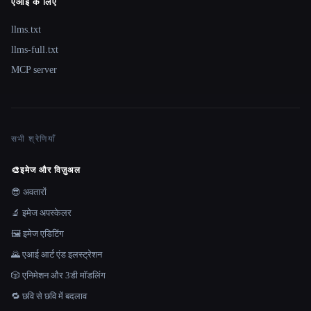
एआई के लिए
llms.txt
llms-full.txt
MCP server
सभी श्रेणियाँ
🎨
इमेज और विज़ुअल
😎 अवतारों
🔬 इमेज अपस्केलर
🖼️ इमेज एडिटिंग
🌄 एआई आर्ट एंड इलस्ट्रेशन
🎲 एनिमेशन और 3डी मॉडलिंग
🔁 छवि से छवि में बदलाव