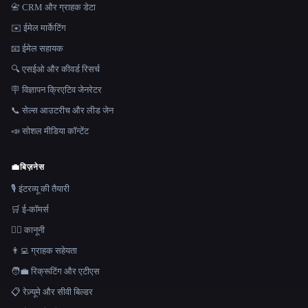
📇 CRM और ग्राहक डेटा
✉️ ईमेल मार्केटिंग
📧 ईमेल सहायक
🔍 एसईओ और कीवर्ड रिसर्च
🪧 विज्ञापन क्रिएटिव जेनरेटर
📞 सेल्स आउटरीच और लीड जेन
📣 सोशल मीडिया कॉन्टेंट
💼
बिज़नेस
🎙️ इंटरव्यू की तैयारी
🛒 ई-कॉमर्स
👩‍⚖️ कानूनी
👨‍💻 ग्राहक सहेयता
🧑‍💼 रिक्रूटिंग और एटीएस
📋 रेज़्यूमे और सीवी बिल्डर