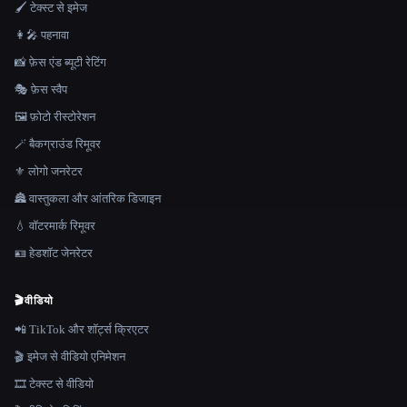
🖌️ टेक्स्ट से इमेज
👩‍🎤 पहनावा
📸 फ़ेस एंड ब्यूटी रेटिंग
🎭 फ़ेस स्वैप
🖼️ फ़ोटो रीस्टोरेशन
🪄 बैकग्राउंड रिमूवर
⚜️ लोगो जनरेटर
🏯 वास्तुकला और आंतरिक डिजाइन
💧 वॉटरमार्क रिमूवर
🪪 हेडशॉट जेनरेटर
🎬
वीडियो
📲 TikTok और शॉर्ट्स क्रिएटर
🎬 इमेज से वीडियो एनिमेशन
🎞️ टेक्स्ट से वीडियो