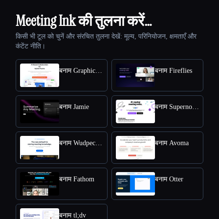
Meeting Ink की तुलना करें…
किसी भी टूल को चुनें और संरचित तुलना देखें: मूल्य, परिनियोजन, क्षमताएँ और
कंटेंट नीति।
बनाम Graphic AI
बनाम Fireflies
बनाम Jamie
बनाम Supernormal
बनाम Wudpecker
बनाम Avoma
बनाम Fathom
बनाम Otter
बनाम tl;dv