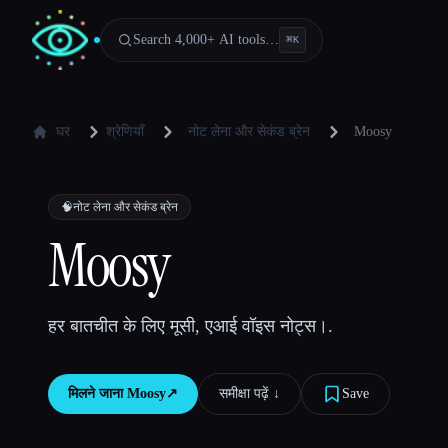
Search 4,000+ AI tools…
⌘
K
घर
श्रेणियाँ
नोट लेना और सेकंड ब्रेन
Moosy
🧠
नोट लेना और सेकंड ब्रेन
Moosy
हर बातचीत के लिए मूसी, एआई वॉइस नोट्स।.
मिलने जाना
Moosy
↗︎
समीक्षा पढ़ें ↓︎
Save