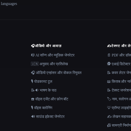
+ languages
🎧
ऑडियो और आवाज़
✍️
टेक्स्ट और ल
🎼 AI सॉन्ग और म्यूज़िक जेनरेटर
📄 PDF और डॉक्यू
🇺🇳 अनुवाद और प्रतिलेख
🕵️ एआई डिटेक्टर
🎧 ऑडियो एन्हांसर और वोकल रिमूवल
📝 कवर लेटर जेन
🎙️ पोडकास्ट टूल
📖 किताब और नाव
📝🔉 भाषण के पाठ
📝 टेक्स्ट जनरेश
☎️ वॉइस एजेंट और फ़ोन बॉट
🏷️ नाम, स्लोगन औ
🎙️ वॉइस क्लोनिंग
💡 प्रॉम्प्ट लाइब्र
🔊 साउंड इफ़ेक्ट जेनरेटर
✍️ लेखन सहाय
📠 सामग्री निर्