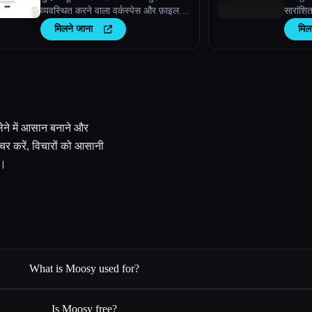
व्यवस्थित करने वाला वर्कस्पेस और फ़ाइल
सारांशि
एक्सप्लोरर।
मिलने जाना
मिल
लेने में आसान बनाने और
प्चर करें, विचारों को आसानी
ं।
What is Moosy used for?
Is Moosy free?