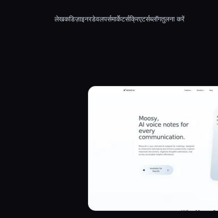
लेखक
डिज़ाइनर
डेवलपर्स
मार्केटर्स
क्रिएटर्स
ब्लॉग
तुलना करें