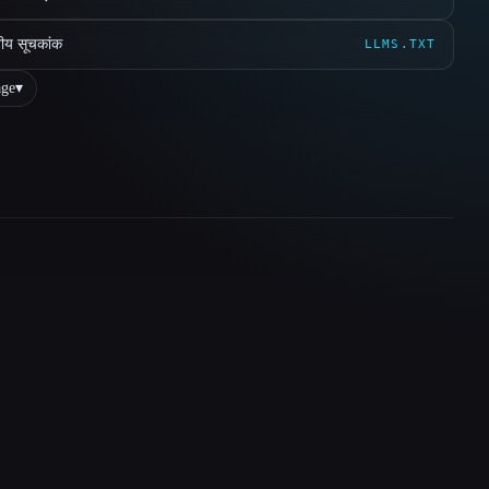
ीय सूचकांक
LLMS.TXT
ge
▾