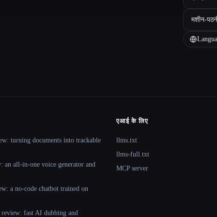
मशीन-पठन
Langua
एआई के लिए
ew: turning documents into trackable
llms.txt
llms-full.txt
 an all-in-one voice generator and
MCP server
ew: a no-code chatbot trained on
 review: fast AI dubbing and