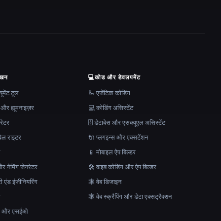
ेखन
💻
कोड और डेवलपमेंट
मेंट टूल
🦾 एजेंटिक कोडिंग
 और ह्यूमनाइज़र
💻 कोडिंग असिस्टेंट
रेटर
🗄️ डेटाबेस और एसक्यूएल असिस्टेंट
ेल राइटर
🔌 प्लगइन्स और एक्सटेंशन
न
📱 मोबाइल ऐप बिल्डर
र नेमिंग जेनरेटर
🛠️ वाइब कोडिंग और ऐप बिल्डर
ेरी एंड इंजीनियरिंग
🕸 वेब डिजाइन
क
🕸️ वेब स्क्रैपिंग और डेटा एक्सट्रैक्शन
माण और एसईओ