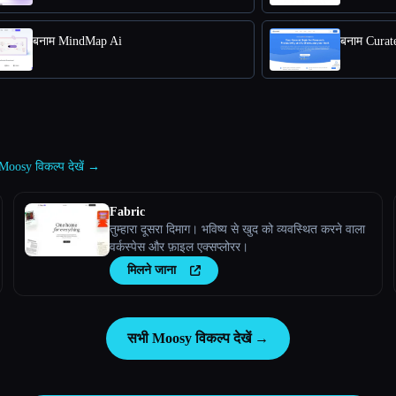
बनाम MindMap Ai
बनाम Curate
Moosy विकल्प देखें →
Fabric
तुम्हारा दूसरा दिमाग। भविष्य से खुद को व्यवस्थित करने वाला
वर्कस्पेस और फ़ाइल एक्सप्लोरर।
मिलने जाना
सभी Moosy विकल्प देखें →