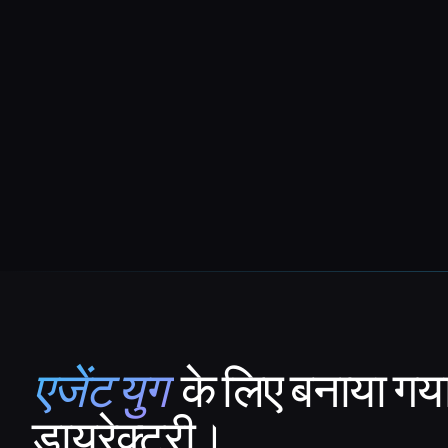
एजेंट युग
के लिए बनाया गय
That AI Collection
डायरेक्टरी।