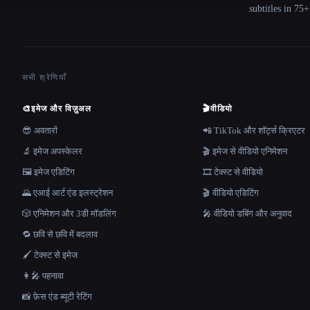
subtitles in 75
सभी श्रेणियाँ
🎨
इमेज और विज़ुअल
🎬
वीडियो
😎 अवतारों
📲 TikTok और शॉर्ट्स क्रिएटर
🔬 इमेज अपस्केलर
🎬 इमेज से वीडियो एनिमेशन
🖼️ इमेज एडिटिंग
🎞️ टेक्स्ट से वीडियो
🌄 एआई आर्ट एंड इलस्ट्रेशन
🎬 वीडियो एडिटिंग
🎲 एनिमेशन और 3डी मॉडलिंग
🎤 वीडियो डबिंग और अनुवाद
🔁 छवि से छवि में बदलाव
🖌️ टेक्स्ट से इमेज
👩‍🎤 पहनावा
📸 फ़ेस एंड ब्यूटी रेटिंग