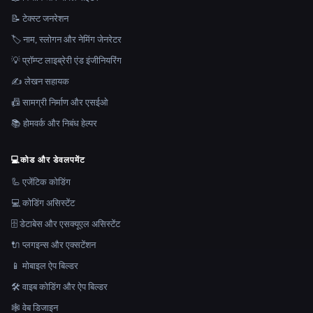
📝 टेक्स्ट जनरेशन
🏷️ नाम, स्लोगन और नेमिंग जेनरेटर
💡 प्रॉम्प्ट लाइब्रेरी एंड इंजीनियरिंग
✍️ लेखन सहायक
📠 सामग्री निर्माण और एसईओ
📚 होमवर्क और निबंध हेल्पर
💻
कोड और डेवलपमेंट
🦾 एजेंटिक कोडिंग
💻 कोडिंग असिस्टेंट
🗄️ डेटाबेस और एसक्यूएल असिस्टेंट
🔌 प्लगइन्स और एक्सटेंशन
📱 मोबाइल ऐप बिल्डर
🛠️ वाइब कोडिंग और ऐप बिल्डर
🕸 वेब डिजाइन