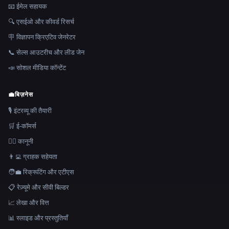
📧 ईमेल सहायक
🔍 एसईओ और कीवर्ड रिसर्च
🪧 विज्ञापन क्रिएटिव जेनरेटर
📞 सेल्स आउटरीच और लीड जेन
📣 सोशल मीडिया कॉन्टेंट
💼
बिज़नेस
🎙️ इंटरव्यू की तैयारी
🛒 ई-कॉमर्स
👩‍⚖️ कानूनी
👨‍💻 ग्राहक सहेयता
🧑‍💼 रिक्रूटिंग और एटीएस
📋 रेज़्यूमे और सीवी बिल्डर
📈 लेखा और वित्त
📊 स्लाइड और प्रस्तुतियाँ