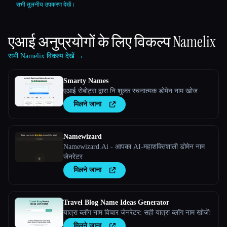
सभी तुलनीय उपकरण देखें।
एआई अनुप्रयोगों के लिए विकल्प
Namelix
सभी Namelix विकल्प देखें →
Smarty Names
एआई रोबोट्स द्वारा नि:शुल्क रचनात्मक डोमेन नाम खोज
मिलने जाना
Namewizard
Namewizard.Ai - आपका AI-महाशक्तिशाली डोमेन नाम
जेनरेटर
मिलने जाना
Travel Blog Name Ideas Generator
यात्रा ब्लॉग नाम विचार जेनरेटर: सही यात्रा ब्लॉग नाम खोजें!
मिलने जाना