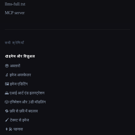
llms-full.txt
MCP server
सभी श्रेणियाँ
🎨
इमेज और विज़ुअल
😎 अवतारों
🔬 इमेज अपस्केलर
🖼️ इमेज एडिटिंग
🌄 एआई आर्ट एंड इलस्ट्रेशन
🎲 एनिमेशन और 3डी मॉडलिंग
🔁 छवि से छवि में बदलाव
🖌️ टेक्स्ट से इमेज
👩‍🎤 पहनावा