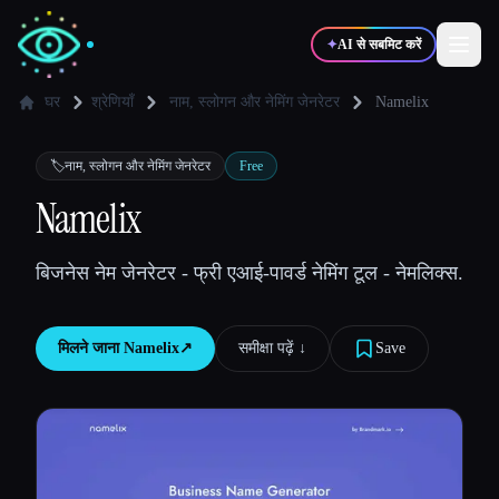
✦
AI से सबमिट करें
घर
श्रेणियाँ
नाम, स्लोगन और नेमिंग जेनरेटर
Namelix
✍️
🎨
लेखक
डिज़ाइनर
🏷️
नाम, स्लोगन और नेमिंग जेनरेटर
Free
Namelix
💻
📈
डेवलपर्स
मार्केटर्स
बिजनेस नेम जेनरेटर - फ्री एआई-पावर्ड नेमिंग टूल - नेमलिक्स.
🎓
🎬
विद्यार्थी
क्रिएटर्स
मिलने जाना
Namelix
↗︎
समीक्षा पढ़ें ↓︎
Save
ब्लॉग
टूल्स की तुलना करें