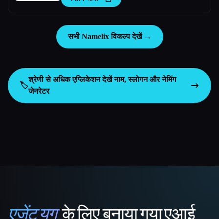
सभी Namelix विकल्प देखें →
श्रेणी से अधिक एप्लिकेशन देखें
नाम, स्लोगन और नेमिंग
🏷️
जेनरेटर
एजेंट युग
के लिए बनाया गया एआई
That AI Collection