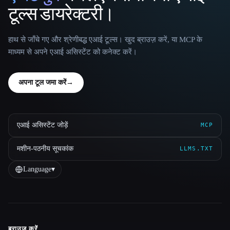
टूल्स डायरेक्टरी।
हाथ से जाँचे गए और श्रेणीबद्ध एआई टूल्स। खुद ब्राउज़ करें, या MCP के
माध्यम से अपने एआई असिस्टेंट को कनेक्ट करें।
अपना टूल जमा करें
→
एआई असिस्टेंट जोड़ें
MCP
मशीन-पठनीय सूचकांक
LLMS.TXT
Language
▾
ब्राउज़ करें