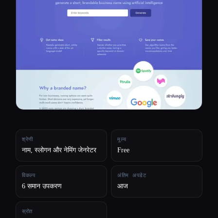
सभी श्रेणियाँ
हमारे बारे में
श्रेणी
मूल्य
नाम, स्लोगन और नेमिंग जेनरेटर
Free
विकल्प
अंतिम अपडेट
6 समान उपकरण
आज
Esc
स्रोत