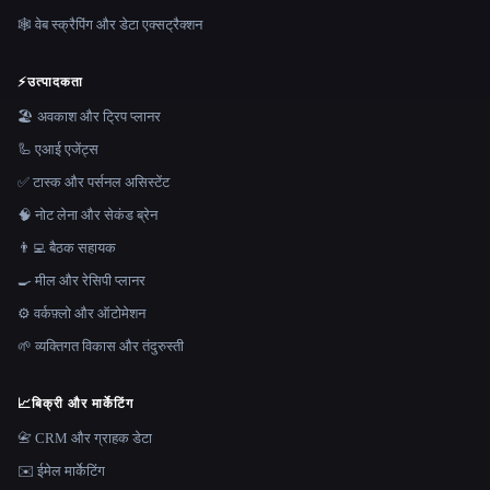
🕸️ वेब स्क्रैपिंग और डेटा एक्सट्रैक्शन
⚡
उत्पादकता
🏖 अवकाश और ट्रिप प्लानर
🦾 एआई एजेंट्स
✅ टास्क और पर्सनल असिस्टेंट
🧠 नोट लेना और सेकंड ब्रेन
👨‍💻 बैठक सहायक
🍳 मील और रेसिपी प्लानर
⚙️ वर्कफ़्लो और ऑटोमेशन
🌱 व्यक्तिगत विकास और तंदुरुस्ती
📈
बिक्री और मार्केटिंग
📇 CRM और ग्राहक डेटा
✉️ ईमेल मार्केटिंग