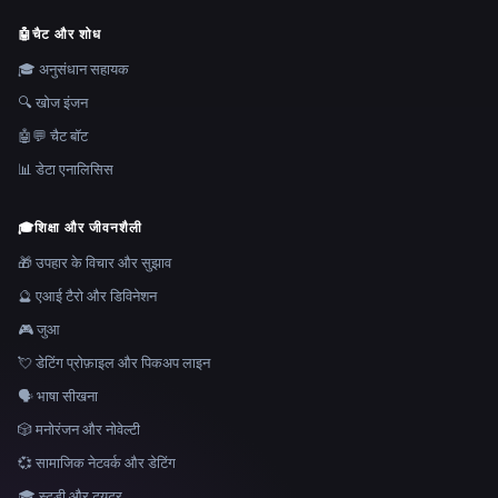
🤖
चैट और शोध
🎓 अनुसंधान सहायक
🔍 खोज इंजन
🤖💬 चैट बॉट
📊 डेटा एनालिसिस
🎓
शिक्षा और जीवनशैली
🎁 उपहार के विचार और सुझाव
🔮 एआई टैरो और डिविनेशन
🎮 जुआ
💘 डेटिंग प्रोफ़ाइल और पिकअप लाइन
🗣️ भाषा सीखना
🎲 मनोरंजन और नोवेल्टी
💞 सामाजिक नेटवर्क और डेटिंग
🎓 स्टडी और ट्यूटर