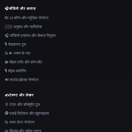
🎧
ऑडियो और आवाज़
🎼 AI सॉन्ग और म्यूज़िक जेनरेटर
🇺🇳 अनुवाद और प्रतिलेख
🎧 ऑडियो एन्हांसर और वोकल रिमूवल
🎙️ पोडकास्ट टूल
📝🔉 भाषण के पाठ
☎️ वॉइस एजेंट और फ़ोन बॉट
🎙️ वॉइस क्लोनिंग
🔊 साउंड इफ़ेक्ट जेनरेटर
✍️
टेक्स्ट और लेखन
📄 PDF और डॉक्यूमेंट टूल
🕵️ एआई डिटेक्टर और ह्यूमनाइज़र
📝 कवर लेटर जेनरेटर
📖 किताब और नावेल राइटर