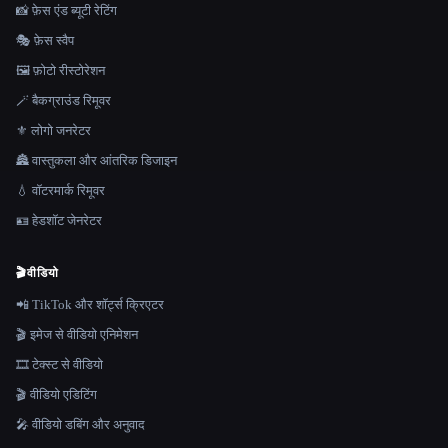
📸 फ़ेस एंड ब्यूटी रेटिंग
🎭 फ़ेस स्वैप
🖼️ फ़ोटो रीस्टोरेशन
🪄 बैकग्राउंड रिमूवर
⚜️ लोगो जनरेटर
🏯 वास्तुकला और आंतरिक डिजाइन
💧 वॉटरमार्क रिमूवर
🪪 हेडशॉट जेनरेटर
🎬
वीडियो
📲 TikTok और शॉर्ट्स क्रिएटर
🎬 इमेज से वीडियो एनिमेशन
🎞️ टेक्स्ट से वीडियो
🎬 वीडियो एडिटिंग
🎤 वीडियो डबिंग और अनुवाद