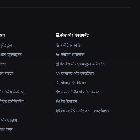
ेखन
💻
कोड और डेवलपमेंट
मेंट टूल
🦾 एजेंटिक कोडिंग
 और ह्यूमनाइज़र
💻 कोडिंग असिस्टेंट
रेटर
🗄️ डेटाबेस और एसक्यूएल असिस्टेंट
ेल राइटर
🔌 प्लगइन्स और एक्सटेंशन
न
📱 मोबाइल ऐप बिल्डर
र नेमिंग जेनरेटर
🛠️ वाइब कोडिंग और ऐप बिल्डर
ेरी एंड इंजीनियरिंग
🕸 वेब डिजाइन
क
🕸️ वेब स्क्रैपिंग और डेटा एक्सट्रैक्शन
माण और एसईओ
ंध हेल्पर