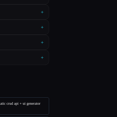
+
+
+
+
atic crud api + ui generator