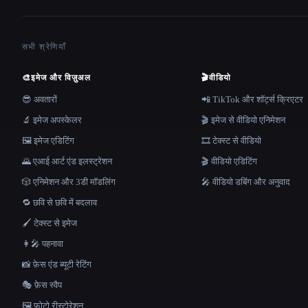
सभी श्रेणियाँ
🎨
इमेज और विज़ुअल
🎬
वीडियो
😎 अवतारों
📲 TikTok और शॉर्ट्स क्रिएटर
🔬 इमेज अपस्केलर
🎬 इमेज से वीडियो एनिमेशन
🖼️ इमेज एडिटिंग
🎞️ टेक्स्ट से वीडियो
🌄 एआई आर्ट एंड इलस्ट्रेशन
🎬 वीडियो एडिटिंग
🎲 एनिमेशन और 3डी मॉडलिंग
🎤 वीडियो डबिंग और अनुवाद
🔁 छवि से छवि में बदलाव
🖌️ टेक्स्ट से इमेज
👩‍🎤 पहनावा
📸 फ़ेस एंड ब्यूटी रेटिंग
🎭 फ़ेस स्वैप
🖼️ फ़ोटो रीस्टोरेशन