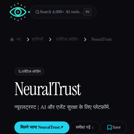
Search 4,000+ AI tools…
⌘
K
घर
श्रेणियाँ
एजेंटिक कोडिंग
NeuralTrust
🦾
एजेंटिक कोडिंग
NeuralTrust
न्यूरलट्रस्ट | AI और एजेंट सुरक्षा के लिए प्लेटफ़ॉर्म.
मिलने जाना
NeuralTrust
↗︎
समीक्षा पढ़ें ↓︎
Save