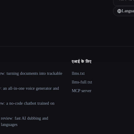
Langua
एआई के लिए
ew: turning documents into trackable
llms.txt
llms-full.txt
 an all-in-one voice generator and
MCP server
ew: a no-code chatbot trained on
 review: fast AI dubbing and
+ languages