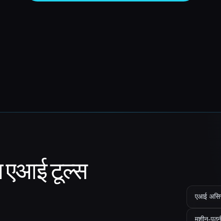
ा एआई टूल्स
एआई असिस्ट
मशीन-पठन