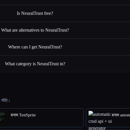
Is NeuralTrust free?
What are alternatives to NeuralTrust?
Where can I get NeuralTrust?
What category is NeuralTrust in?
ट नीति।
बनाम TestSprite
बनाम autom