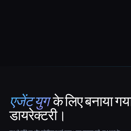
एजेंट युग
के लिए बनाया गय
That AI Collection
डायरेक्टरी।