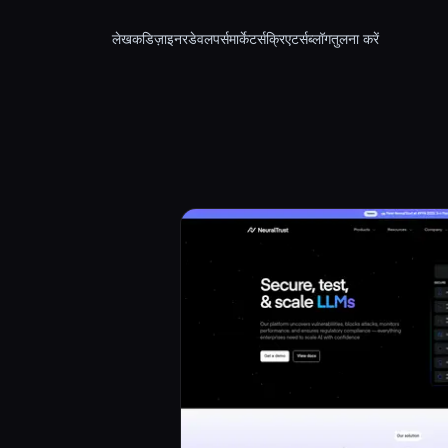
लेखक
डिज़ाइनर
डेवलपर्स
मार्केटर्स
क्रिएटर्स
ब्लॉग
तुलना करें