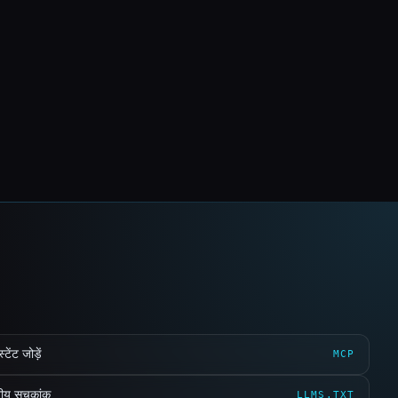
ेंट जोड़ें
MCP
ीय सूचकांक
LLMS.TXT