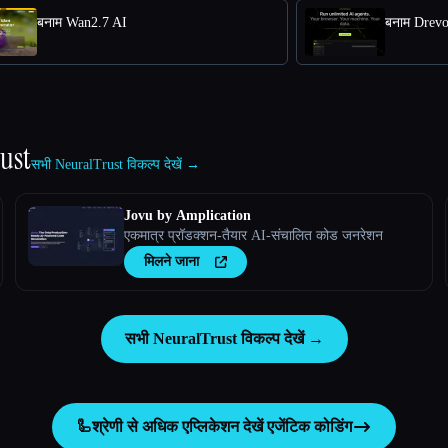
बनाम Wan2.7 AI
बनाम Drev
ust
सभी NeuralTrust विकल्प देखें →
Jovu by Amplication
एकमात्र प्रॉडक्शन-तैयार AI-संचालित कोड जनरेशन
मिलने जाना
सभी NeuralTrust विकल्प देखें →
🦾
श्रेणी से अधिक एप्लिकेशन देखें
एजेंटिक कोडिंग