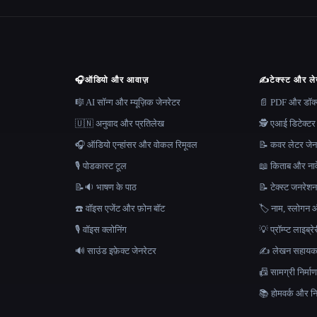
🎧
ऑडियो और आवाज़
✍️
टेक्स्ट और ल
🎼 AI सॉन्ग और म्यूज़िक जेनरेटर
📄 PDF और डॉक्यू
🇺🇳 अनुवाद और प्रतिलेख
🕵️ एआई डिटेक्टर
🎧 ऑडियो एन्हांसर और वोकल रिमूवल
📝 कवर लेटर जेन
🎙️ पोडकास्ट टूल
📖 किताब और नाव
📝🔉 भाषण के पाठ
📝 टेक्स्ट जनरेश
☎️ वॉइस एजेंट और फ़ोन बॉट
🏷️ नाम, स्लोगन औ
🎙️ वॉइस क्लोनिंग
💡 प्रॉम्प्ट लाइब्र
🔊 साउंड इफ़ेक्ट जेनरेटर
✍️ लेखन सहाय
📠 सामग्री निर्
📚 होमवर्क और निब