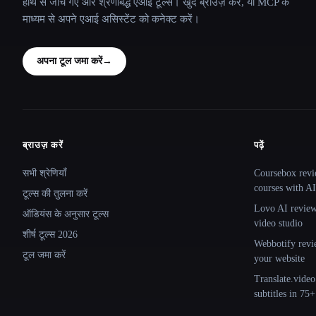
हाथ से जाँचे गए और श्रेणीबद्ध एआई टूल्स। खुद ब्राउज़ करें, या MCP के
माध्यम से अपने एआई असिस्टेंट को कनेक्ट करें।
अपना टूल जमा करें
→
ब्राउज़ करें
पढ़ें
Site navigation
सभी श्रेणियाँ
Coursebox revi
courses with AI
टूल्स की तुलना करें
Lovo AI review:
ऑडियंस के अनुसार टूल्स
video studio
शीर्ष टूल्स 2026
Webbotify revi
टूल जमा करें
your website
Translate.video
subtitles in 75