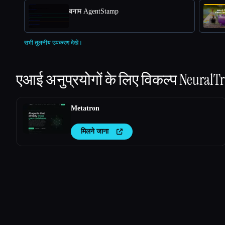
बनाम AgentStamp
सभी तुलनीय उपकरण देखें।
एआई अनुप्रयोगों के लिए विकल्प
NeuralTr
Metatron
मिलने जाना