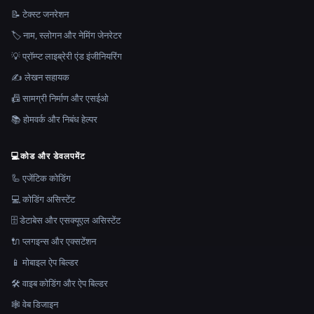
📝 टेक्स्ट जनरेशन
🏷️ नाम, स्लोगन और नेमिंग जेनरेटर
💡 प्रॉम्प्ट लाइब्रेरी एंड इंजीनियरिंग
✍️ लेखन सहायक
📠 सामग्री निर्माण और एसईओ
📚 होमवर्क और निबंध हेल्पर
💻
कोड और डेवलपमेंट
🦾 एजेंटिक कोडिंग
💻 कोडिंग असिस्टेंट
🗄️ डेटाबेस और एसक्यूएल असिस्टेंट
🔌 प्लगइन्स और एक्सटेंशन
📱 मोबाइल ऐप बिल्डर
🛠️ वाइब कोडिंग और ऐप बिल्डर
🕸 वेब डिजाइन