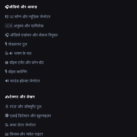
🎧
ऑडियो और आवाज़
🎼 AI सॉन्ग और म्यूज़िक जेनरेटर
🇺🇳 अनुवाद और प्रतिलेख
🎧 ऑडियो एन्हांसर और वोकल रिमूवल
🎙️ पोडकास्ट टूल
📝🔉 भाषण के पाठ
☎️ वॉइस एजेंट और फ़ोन बॉट
🎙️ वॉइस क्लोनिंग
🔊 साउंड इफ़ेक्ट जेनरेटर
✍️
टेक्स्ट और लेखन
📄 PDF और डॉक्यूमेंट टूल
🕵️ एआई डिटेक्टर और ह्यूमनाइज़र
📝 कवर लेटर जेनरेटर
📖 किताब और नावेल राइटर