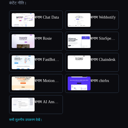
कंटेंट नीति।
बनाम Chat Data
बनाम Webbotify
बनाम Rosie
बनाम SiteSpeakAI
बनाम FastBots.ai
बनाम Chaindesk
बनाम MotionShot
बनाम chtrbx
बनाम AI Answers by Cohere
सभी तुलनीय उपकरण देखें।