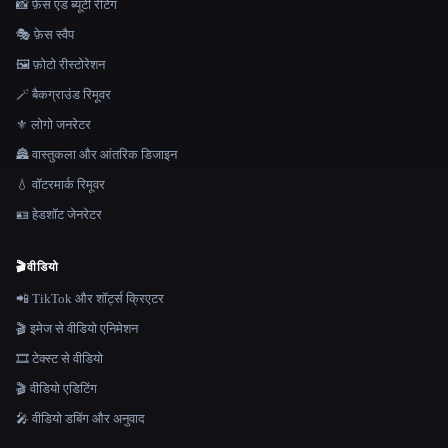
📸 फ़ेस एंड ब्यूटी रेटिंग
🎭 फ़ेस स्वैप
🖼️ फ़ोटो रीस्टोरेशन
🪄 बैकग्राउंड रिमूवर
⚜️ लोगो जनरेटर
🏯 वास्तुकला और आंतरिक डिजाइन
💧 वॉटरमार्क रिमूवर
🪪 हेडशॉट जेनरेटर
🎬
वीडियो
📲 TikTok और शॉर्ट्स क्रिएटर
🎬 इमेज से वीडियो एनिमेशन
🎞️ टेक्स्ट से वीडियो
🎬 वीडियो एडिटिंग
🎤 वीडियो डबिंग और अनुवाद