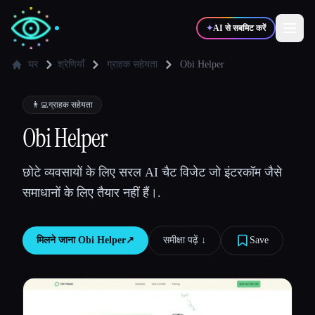
✦
AI से सबमिट करें
घर
श्रेणियाँ
ग्राहक सहेयता
Obi Helper
✍️
🎨
लेखक
डिज़ाइनर
👨‍💻
ग्राहक सहेयता
Obi Helper
💻
📈
डेवलपर्स
मार्केटर्स
छोटे व्यवसायों के लिए सरल AI चैट विजेट जो इंटरकॉम जैसे
समाधानों के लिए तैयार नहीं हैं।.
🎓
🎬
विद्यार्थी
क्रिएटर्स
मिलने जाना
Obi Helper
↗︎
समीक्षा पढ़ें ↓︎
Save
ब्लॉग
टूल्स की तुलना करें