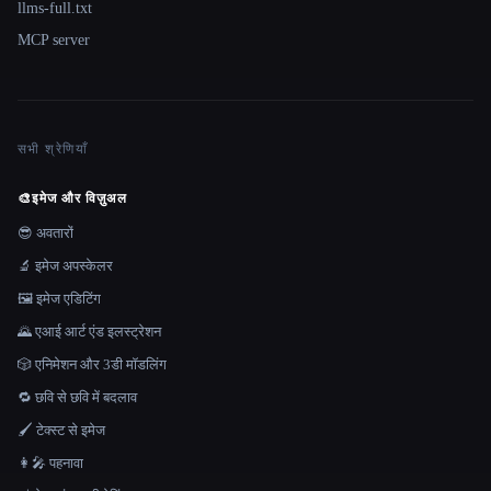
llms-full.txt
MCP server
सभी श्रेणियाँ
🎨
इमेज और विज़ुअल
😎 अवतारों
🔬 इमेज अपस्केलर
🖼️ इमेज एडिटिंग
🌄 एआई आर्ट एंड इलस्ट्रेशन
🎲 एनिमेशन और 3डी मॉडलिंग
🔁 छवि से छवि में बदलाव
🖌️ टेक्स्ट से इमेज
👩‍🎤 पहनावा