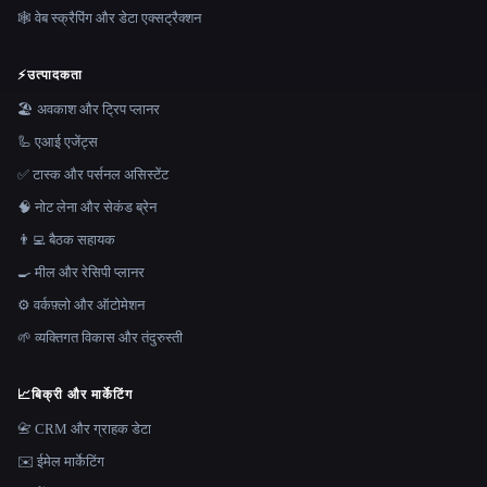
🕸️ वेब स्क्रैपिंग और डेटा एक्सट्रैक्शन
⚡
उत्पादकता
🏖 अवकाश और ट्रिप प्लानर
🦾 एआई एजेंट्स
✅ टास्क और पर्सनल असिस्टेंट
🧠 नोट लेना और सेकंड ब्रेन
👨‍💻 बैठक सहायक
🍳 मील और रेसिपी प्लानर
⚙️ वर्कफ़्लो और ऑटोमेशन
🌱 व्यक्तिगत विकास और तंदुरुस्ती
📈
बिक्री और मार्केटिंग
📇 CRM और ग्राहक डेटा
✉️ ईमेल मार्केटिंग