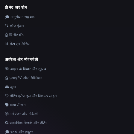
🤖
चैट और शोध
🎓 अनुसंधान सहायक
🔍 खोज इंजन
🤖💬 चैट बॉट
📊 डेटा एनालिसिस
🎓
शिक्षा और जीवनशैली
🎁 उपहार के विचार और सुझाव
🔮 एआई टैरो और डिविनेशन
🎮 जुआ
💘 डेटिंग प्रोफ़ाइल और पिकअप लाइन
🗣️ भाषा सीखना
🎲 मनोरंजन और नोवेल्टी
💞 सामाजिक नेटवर्क और डेटिंग
🎓 स्टडी और ट्यूटर