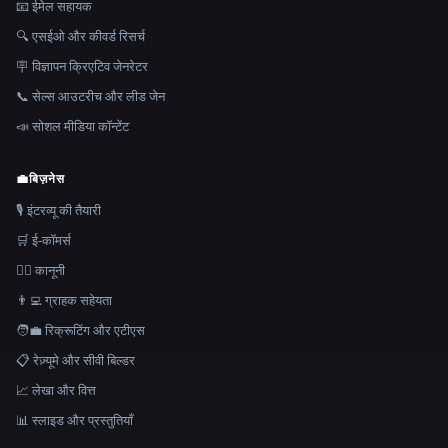
📧 ईमेल सहायक
🔍 एसईओ और कीवर्ड रिसर्च
🪧 विज्ञापन क्रिएटिव जेनरेटर
📞 सेल्स आउटरीच और लीड जेन
📣 सोशल मीडिया कॉन्टेंट
💼
बिज़नेस
🎙️ इंटरव्यू की तैयारी
🛒 ई-कॉमर्स
👩‍⚖️ कानूनी
👨‍💻 ग्राहक सहेयता
🧑‍💼 रिक्रूटिंग और एटीएस
📋 रेज़्यूमे और सीवी बिल्डर
📈 लेखा और वित्त
📊 स्लाइड और प्रस्तुतियाँ