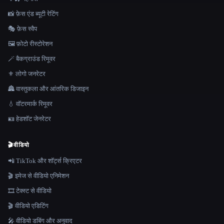
📸 फ़ेस एंड ब्यूटी रेटिंग
🎭 फ़ेस स्वैप
🖼️ फ़ोटो रीस्टोरेशन
🪄 बैकग्राउंड रिमूवर
⚜️ लोगो जनरेटर
🏯 वास्तुकला और आंतरिक डिजाइन
💧 वॉटरमार्क रिमूवर
🪪 हेडशॉट जेनरेटर
🎬
वीडियो
📲 TikTok और शॉर्ट्स क्रिएटर
🎬 इमेज से वीडियो एनिमेशन
🎞️ टेक्स्ट से वीडियो
🎬 वीडियो एडिटिंग
🎤 वीडियो डबिंग और अनुवाद