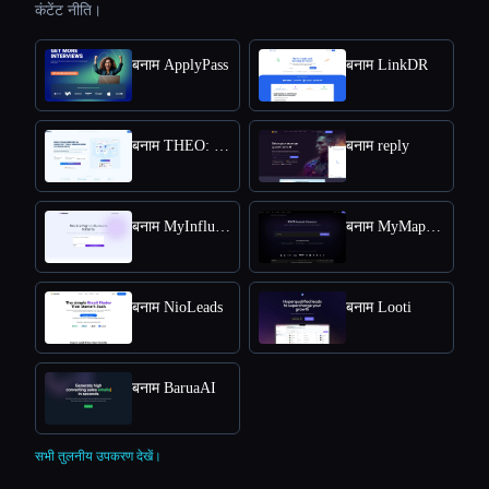
कंटेंट नीति।
बनाम ApplyPass
बनाम LinkDR
बनाम THEO: Context-aware Strategic Co-Pilot
बनाम reply
बनाम MyInfluencer
बनाम MyMap.AI Swot Analysis Generator
बनाम NioLeads
बनाम Looti
बनाम BaruaAI
सभी तुलनीय उपकरण देखें।