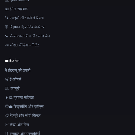
📧 ईमेल सहायक
🔍 एसईओ और कीवर्ड रिसर्च
🪧 विज्ञापन क्रिएटिव जेनरेटर
📞 सेल्स आउटरीच और लीड जेन
📣 सोशल मीडिया कॉन्टेंट
💼
बिज़नेस
🎙️ इंटरव्यू की तैयारी
🛒 ई-कॉमर्स
👩‍⚖️ कानूनी
👨‍💻 ग्राहक सहेयता
🧑‍💼 रिक्रूटिंग और एटीएस
📋 रेज़्यूमे और सीवी बिल्डर
📈 लेखा और वित्त
📊 स्लाइड और प्रस्तुतियाँ