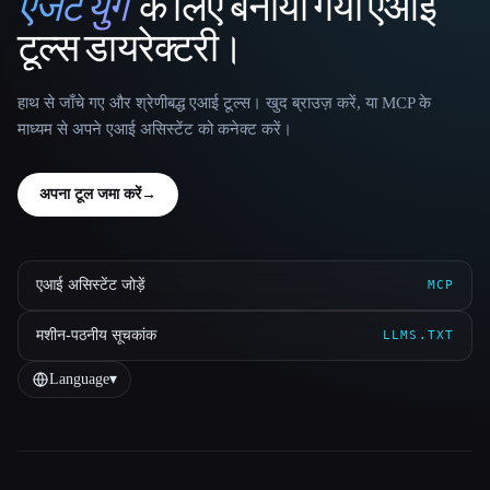
एजेंट युग
के लिए बनाया गया एआई
That AI Collection
टूल्स डायरेक्टरी।
हाथ से जाँचे गए और श्रेणीबद्ध एआई टूल्स। खुद ब्राउज़ करें, या MCP के
माध्यम से अपने एआई असिस्टेंट को कनेक्ट करें।
अपना टूल जमा करें
→
एआई असिस्टेंट जोड़ें
MCP
मशीन-पठनीय सूचकांक
LLMS.TXT
Language
▾