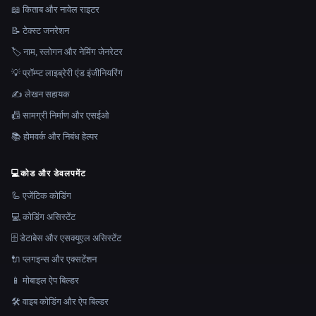
📖 किताब और नावेल राइटर
📝 टेक्स्ट जनरेशन
🏷️ नाम, स्लोगन और नेमिंग जेनरेटर
💡 प्रॉम्प्ट लाइब्रेरी एंड इंजीनियरिंग
✍️ लेखन सहायक
📠 सामग्री निर्माण और एसईओ
📚 होमवर्क और निबंध हेल्पर
💻
कोड और डेवलपमेंट
🦾 एजेंटिक कोडिंग
💻 कोडिंग असिस्टेंट
🗄️ डेटाबेस और एसक्यूएल असिस्टेंट
🔌 प्लगइन्स और एक्सटेंशन
📱 मोबाइल ऐप बिल्डर
🛠️ वाइब कोडिंग और ऐप बिल्डर