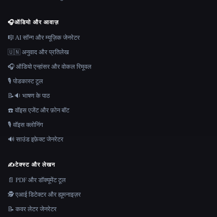
🎧
ऑडियो और आवाज़
🎼 AI सॉन्ग और म्यूज़िक जेनरेटर
🇺🇳 अनुवाद और प्रतिलेख
🎧 ऑडियो एन्हांसर और वोकल रिमूवल
🎙️ पोडकास्ट टूल
📝🔉 भाषण के पाठ
☎️ वॉइस एजेंट और फ़ोन बॉट
🎙️ वॉइस क्लोनिंग
🔊 साउंड इफ़ेक्ट जेनरेटर
✍️
टेक्स्ट और लेखन
📄 PDF और डॉक्यूमेंट टूल
🕵️ एआई डिटेक्टर और ह्यूमनाइज़र
📝 कवर लेटर जेनरेटर