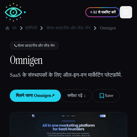
✦
AI से सबमिट करें
घर
श्रेणियाँ
सेल्स आउटरीच और लीड जेन
Omnigen
✍️
🎨
लेखक
डिज़ाइनर
📞
सेल्स आउटरीच और लीड जेन
Omnigen
💻
📈
डेवलपर्स
मार्केटर्स
SaaS के संस्थापकों के लिए ऑल-इन-वन मार्केटिंग प्लेटफ़ॉर्म.
🎓
🎬
विद्यार्थी
क्रिएटर्स
मिलने जाना
Omnigen
↗︎
समीक्षा पढ़ें ↓︎
Save
ब्लॉग
टूल्स की तुलना करें