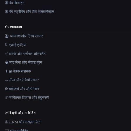
🕸 वेब डिजाइन
🕸️ वेब स्क्रैपिंग और डेटा एक्सट्रैक्शन
⚡
उत्पादकता
🏖 अवकाश और ट्रिप प्लानर
🦾 एआई एजेंट्स
✅ टास्क और पर्सनल असिस्टेंट
🧠 नोट लेना और सेकंड ब्रेन
👨‍💻 बैठक सहायक
🍳 मील और रेसिपी प्लानर
⚙️ वर्कफ़्लो और ऑटोमेशन
🌱 व्यक्तिगत विकास और तंदुरुस्ती
📈
बिक्री और मार्केटिंग
📇 CRM और ग्राहक डेटा
✉️ ईमेल मार्केटिंग