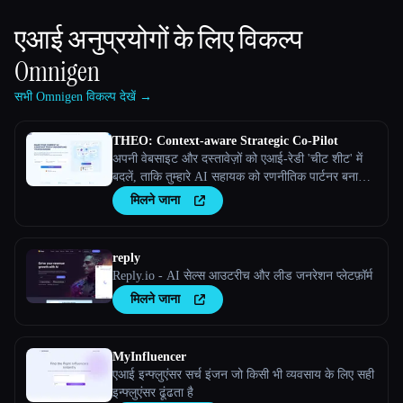
एआई अनुप्रयोगों के लिए विकल्प
Omnigen
सभी Omnigen विकल्प देखें →
THEO: Context-aware Strategic Co-Pilot
अपनी वेबसाइट और दस्तावेज़ों को एआई-रेडी 'चीट शीट' में
बदलें, ताकि तुम्हारे AI सहायक को रणनीतिक पार्टनर बनाया
जा सके
मिलने जाना
reply
Reply.io - AI सेल्स आउटरीच और लीड जनरेशन प्लेटफ़ॉर्म
मिलने जाना
MyInfluencer
एआई इन्फ्लुएंसर सर्च इंजन जो किसी भी व्यवसाय के लिए सही
इन्फ्लुएंसर ढूंढता है