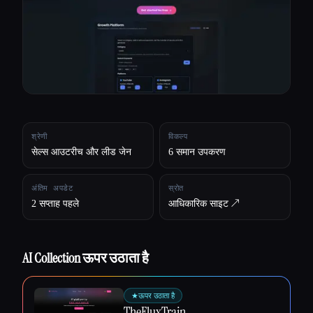
सभी श्रेणियाँ
हमारे बारे में
श्रेणी
विकल्प
सेल्स आउटरीच और लीड जेन
6 समान उपकरण
अंतिम अपडेट
स्रोत
2 सप्ताह पहले
आधिकारिक साइट ↗︎
AI Collection ऊपर उठाता है
★
ऊपर उठाता है
Esc
TheFluxTrain