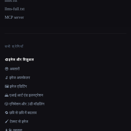
llms.txt
llms-full.txt
MCP server
सभी श्रेणियाँ
🎨
इमेज और विज़ुअल
😎 अवतारों
🔬 इमेज अपस्केलर
🖼️ इमेज एडिटिंग
🌄 एआई आर्ट एंड इलस्ट्रेशन
🎲 एनिमेशन और 3डी मॉडलिंग
🔁 छवि से छवि में बदलाव
🖌️ टेक्स्ट से इमेज
👩‍🎤 पहनावा