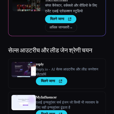
संगत कैरेक्टर, वर्कफ़्लो और वीडियो के लिए
एजेंट एआई प्रोडक्शन स्टूडियो
मिलने जाना
अधिक जानकारी
→
सेल्स आउटरीच और लीड जेन
श्रेणी चयन
reply
Reply.io - AI सेल्स आउटरीच और लीड जनरेशन
प्लेटफ़ॉर्म
मिलने जाना
MyInfluencer
एआई इन्फ्लुएंसर सर्च इंजन जो किसी भी व्यवसाय के
लिए सही इन्फ्लुएंसर ढूंढता है