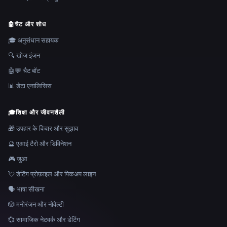
🤖
चैट और शोध
🎓 अनुसंधान सहायक
🔍 खोज इंजन
🤖💬 चैट बॉट
📊 डेटा एनालिसिस
🎓
शिक्षा और जीवनशैली
🎁 उपहार के विचार और सुझाव
🔮 एआई टैरो और डिविनेशन
🎮 जुआ
💘 डेटिंग प्रोफ़ाइल और पिकअप लाइन
🗣️ भाषा सीखना
🎲 मनोरंजन और नोवेल्टी
💞 सामाजिक नेटवर्क और डेटिंग