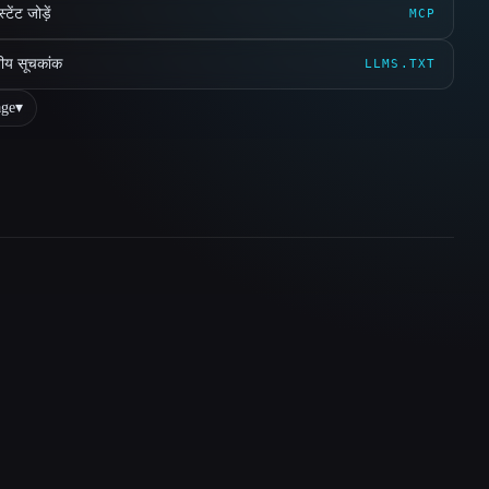
ेंट जोड़ें
MCP
ीय सूचकांक
LLMS.TXT
ge
▾