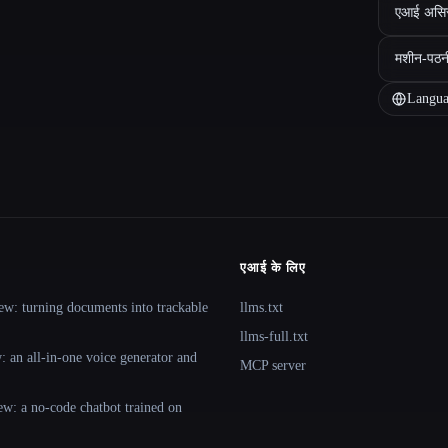
एआई असिस्ट
मशीन-पठन
Langua
एआई के लिए
ew: turning documents into trackable
llms.txt
llms-full.txt
 an all-in-one voice generator and
MCP server
ew: a no-code chatbot trained on