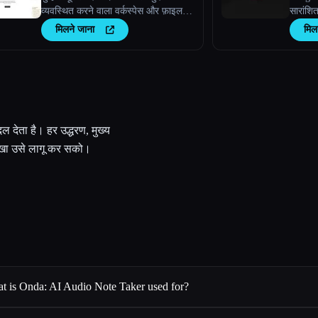
व्यवस्थित करने वाला वर्कस्पेस और फ़ाइल
सारांशि
एक्सप्लोरर।
मिलने जाना
मिल
दल देता है। हर उद्धरण, मुख्य
 सीखा उसे लागू कर सको।
t is Onda: AI Audio Note Taker used for?