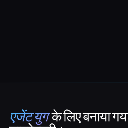
एजेंट युग
के लिए बनाया गय
That AI Collection