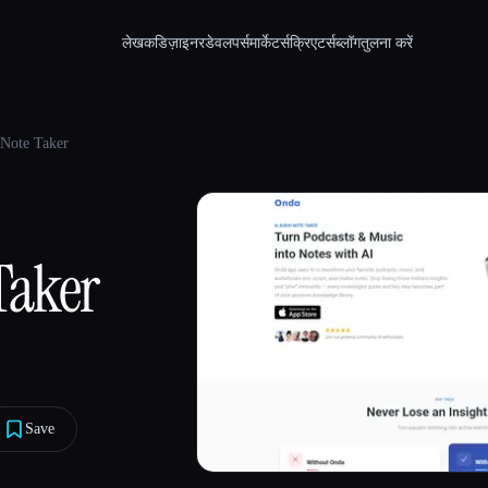
लेखक
डिज़ाइनर
डेवलपर्स
मार्केटर्स
क्रिएटर्स
ब्लॉग
तुलना करें
 Note Taker
Taker
Save