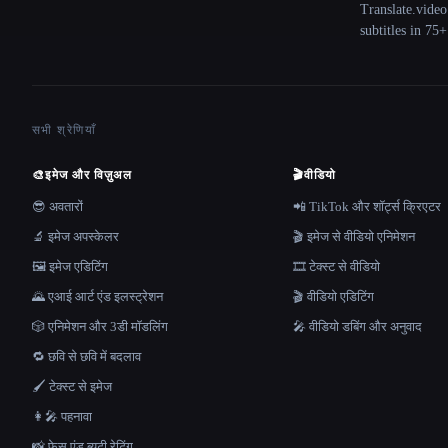
Translate.video
subtitles in 75
सभी श्रेणियाँ
🎨
इमेज और विज़ुअल
🎬
वीडियो
😎 अवतारों
📲 TikTok और शॉर्ट्स क्रिएटर
🔬 इमेज अपस्केलर
🎬 इमेज से वीडियो एनिमेशन
🖼️ इमेज एडिटिंग
🎞️ टेक्स्ट से वीडियो
🌄 एआई आर्ट एंड इलस्ट्रेशन
🎬 वीडियो एडिटिंग
🎲 एनिमेशन और 3डी मॉडलिंग
🎤 वीडियो डबिंग और अनुवाद
🔁 छवि से छवि में बदलाव
🖌️ टेक्स्ट से इमेज
👩‍🎤 पहनावा
📸 फ़ेस एंड ब्यूटी रेटिंग