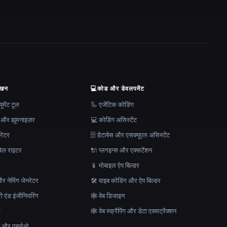
ेखन
💻
कोड और डेवलपमेंट
मेंट टूल
🦾 एजेंटिक कोडिंग
 और ह्यूमनाइज़र
💻 कोडिंग असिस्टेंट
रेटर
🗄️ डेटाबेस और एसक्यूएल असिस्टेंट
ेल राइटर
🔌 प्लगइन्स और एक्सटेंशन
न
📱 मोबाइल ऐप बिल्डर
र नेमिंग जेनरेटर
🛠️ वाइब कोडिंग और ऐप बिल्डर
ेरी एंड इंजीनियरिंग
🕸 वेब डिजाइन
क
🕸️ वेब स्क्रैपिंग और डेटा एक्सट्रैक्शन
माण और एसईओ