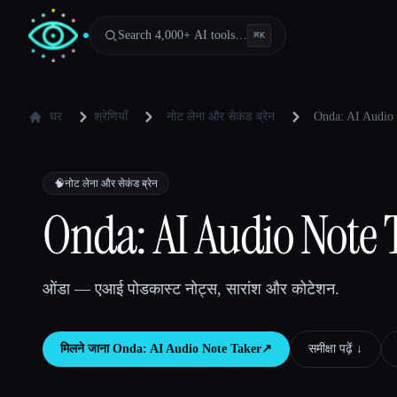
Search 4,000+ AI tools…
⌘
K
घर
श्रेणियाँ
नोट लेना और सेकंड ब्रेन
Onda: AI Audio
🧠
नोट लेना और सेकंड ब्रेन
Onda: AI Audio Note 
ओंडा — एआई पोडकास्ट नोट्स, सारांश और कोटेशन.
मिलने जाना
Onda: AI Audio Note Taker
↗︎
समीक्षा पढ़ें ↓︎