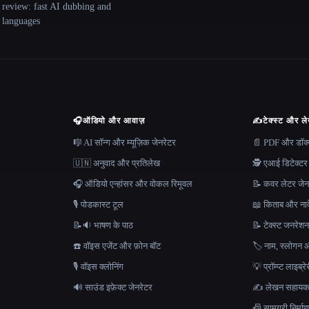
 review: fast AI dubbing and
+ languages
🎧
ऑडियो और आवाज़
✍️
टेक्स्ट और ल
🎼 AI सॉन्ग और म्यूज़िक जेनरेटर
📄 PDF और डॉक्यू
🇺🇳 अनुवाद और प्रतिलेख
🕵️ एआई डिटेक्टर
🎧 ऑडियो एन्हांसर और वोकल रिमूवल
📝 कवर लेटर जेन
🎙️ पोडकास्ट टूल
📖 किताब और नाव
📝🔉 भाषण के पाठ
📝 टेक्स्ट जनरेश
☎️ वॉइस एजेंट और फ़ोन बॉट
🏷️ नाम, स्लोगन औ
🎙️ वॉइस क्लोनिंग
💡 प्रॉम्प्ट लाइब्र
🔊 साउंड इफ़ेक्ट जेनरेटर
✍️ लेखन सहाय
📠 सामग्री निर्