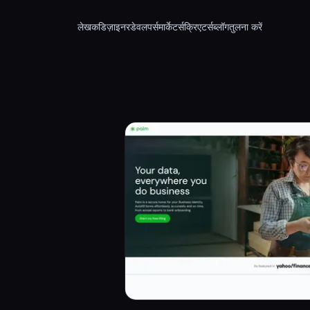
लेखक
डिज़ाइनर
डेवलपर्स
मार्केटर्स
क्रिएटर्स
ब्लॉग
तुलना करें