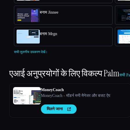
बनाम Jinnee
बनाम Mrgn
सभी तुलनीय उपकरण देखें।
एआई अनुप्रयोगों के लिए विकल्प
Palm
सभी Pa
MoneyCoach
MoneyCoach - मॉडर्न मनी मैनेजर और बजट ऐप
मिलने जाना