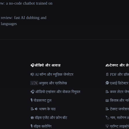
ew: a no-code chatbot trained on
 review: fast AI dubbing and
+ languages
🎧
ऑडियो और आवाज़
✍️
टेक्स्ट और ल
🎼 AI सॉन्ग और म्यूज़िक जेनरेटर
📄 PDF और डॉक्यू
🇺🇳 अनुवाद और प्रतिलेख
🕵️ एआई डिटेक्टर
🎧 ऑडियो एन्हांसर और वोकल रिमूवल
📝 कवर लेटर जेन
🎙️ पोडकास्ट टूल
📖 किताब और नाव
📝🔉 भाषण के पाठ
📝 टेक्स्ट जनरेश
☎️ वॉइस एजेंट और फ़ोन बॉट
🏷️ नाम, स्लोगन औ
🎙️ वॉइस क्लोनिंग
💡 प्रॉम्प्ट लाइब्र