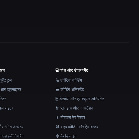
ेखन
💻
कोड और डेवलपमेंट
मेंट टूल
🦾 एजेंटिक कोडिंग
 और ह्यूमनाइज़र
💻 कोडिंग असिस्टेंट
रेटर
🗄️ डेटाबेस और एसक्यूएल असिस्टेंट
ेल राइटर
🔌 प्लगइन्स और एक्सटेंशन
न
📱 मोबाइल ऐप बिल्डर
र नेमिंग जेनरेटर
🛠️ वाइब कोडिंग और ऐप बिल्डर
ेरी एंड इंजीनियरिंग
🕸 वेब डिजाइन