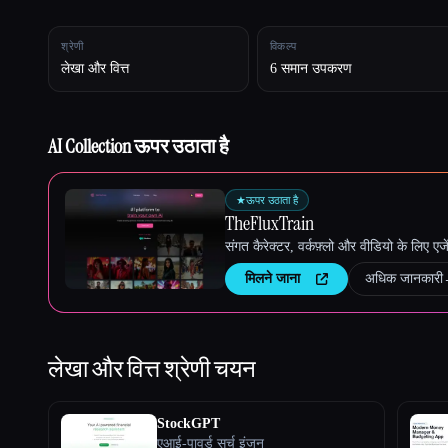
श्रेणी
विकल्प
लेखा और वित्त
6 समान उपकरण
Esc
AI Collection ऊपर उठाता है
★
ऊपर उठाता है
TheFluxTrain
संगत कैरेक्टर, वर्कफ़्लो और वीडियो के लिए ए
मिलने जाना
अधिक जानकारी
लेखा और वित्त
श्रेणी चयन
StockGPT
एआई-पावर्ड सर्च इंजन