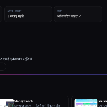
अंतिम अपडेट
स्रोत
1 सप्ताह पहले
आधिकारिक साइट ↗︎
जेंट एआई प्रोडक्शन स्टूडियो
→
MoneyCoach
BeeBe
MoneyCoach - मॉडर्न मनी मैनेजर और
BeeBee.