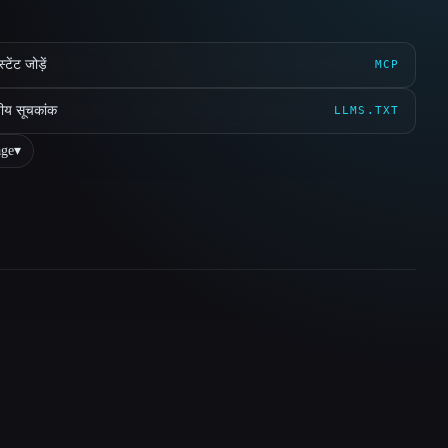
ेंट जोड़ें
MCP
ीय सूचकांक
LLMS.TXT
ge
▾