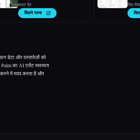
बजट ऐप
लिए तैय
निवेशकों
मिलने जाना
मिल
फ़ंडामें
डेटा और
चान डेटा और दस्तावेज़ों को
। Palm का AI एजेंट व्यवसाय
 करने में मदद करता है और