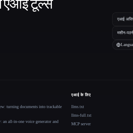
ा एआई टूल्स
एआई असिस्ट
मशीन-पठन
Langua
एआई के लिए
ew: turning documents into trackable
llms.txt
llms-full.txt
 an all-in-one voice generator and
MCP server