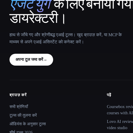
एजेंट युग
के लिए बनाया गय
That AI Collection
डायरेक्टरी।
हाथ से जाँचे गए और श्रेणीबद्ध एआई टूल्स। खुद ब्राउज़ करें, या MCP के
माध्यम से अपने एआई असिस्टेंट को कनेक्ट करें।
अपना टूल जमा करें
→
ब्राउज़ करें
पढ़ें
Site navigation
सभी श्रेणियाँ
Coursebox revi
courses with AI
टूल्स की तुलना करें
Lovo AI review:
ऑडियंस के अनुसार टूल्स
video studio
शीर्ष टूल्स 2026