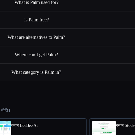
What is Palm used for?
Is Palm free?
What are alternatives to Palm?
Where can I get Palm?
What category is Palm in?
ट नीति।
बनाम BeeBee AI
बनाम Stoc