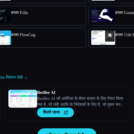
बनाम Eilla
बनाम Goos
बनाम FlowCog
बनाम 11th 
lm विकल्प देखें →
BeeBee AI
BeeBee.AI को अमेरिका के शेयर बाज़ार के लिए तैयार किया
गया है, जो लंबी अवधि के निवेशकों के लिए है, जो मुख्य रूप से
फ़ंडामेंटल विश्लेषण पर ध्यान देते हैं, और जो डेटा और
मिलने जाना
जानकारी को महत्व देते हैं।