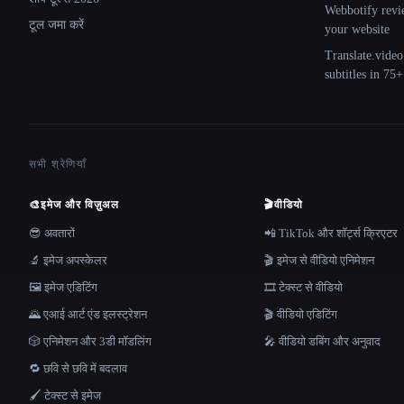
Webbotify revi
टूल जमा करें
your website
Translate.video
subtitles in 75
सभी श्रेणियाँ
🎨
इमेज और विज़ुअल
🎬
वीडियो
😎 अवतारों
📲 TikTok और शॉर्ट्स क्रिएटर
🔬 इमेज अपस्केलर
🎬 इमेज से वीडियो एनिमेशन
🖼️ इमेज एडिटिंग
🎞️ टेक्स्ट से वीडियो
🌄 एआई आर्ट एंड इलस्ट्रेशन
🎬 वीडियो एडिटिंग
🎲 एनिमेशन और 3डी मॉडलिंग
🎤 वीडियो डबिंग और अनुवाद
🔁 छवि से छवि में बदलाव
🖌️ टेक्स्ट से इमेज