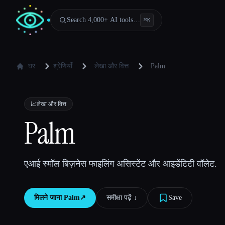
Search 4,000+ AI tools…
⌘
K
घर
श्रेणियाँ
लेखा और वित्त
Palm
📈
लेखा और वित्त
Palm
एआई स्मॉल बिज़नेस फाइलिंग असिस्टेंट और आइडेंटिटी वॉलेट.
मिलने जाना
Palm
↗︎
समीक्षा पढ़ें ↓︎
Save