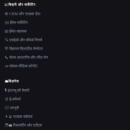
📈
बिक्री और मार्केटिंग
📇 CRM और ग्राहक डेटा
✉️ ईमेल मार्केटिंग
📧 ईमेल सहायक
🔍 एसईओ और कीवर्ड रिसर्च
🪧 विज्ञापन क्रिएटिव जेनरेटर
📞 सेल्स आउटरीच और लीड जेन
📣 सोशल मीडिया कॉन्टेंट
💼
बिज़नेस
🎙️ इंटरव्यू की तैयारी
🛒 ई-कॉमर्स
👩‍⚖️ कानूनी
👨‍💻 ग्राहक सहेयता
🧑‍💼 रिक्रूटिंग और एटीएस