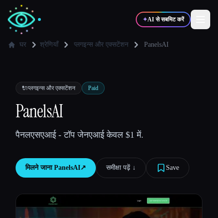
✦
AI से सबमिट करें
घर
श्रेणियाँ
प्लगइन्स और एक्सटेंशन
PanelsAI
✍️
🎨
लेखक
डिज़ाइनर
🔌
प्लगइन्स और एक्सटेंशन
Paid
💻
📈
PanelsAI
डेवलपर्स
मार्केटर्स
पैनलएसएआई - टॉप जेनएआई केवल $1 में.
🎓
🎬
विद्यार्थी
क्रिएटर्स
मिलने जाना
PanelsAI
↗︎
समीक्षा पढ़ें ↓︎
Save
ब्लॉग
टूल्स की तुलना करें