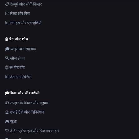
📋 रेज़्यूमे और सीवी बिल्डर
📈 लेखा और वित्त
📊 स्लाइड और प्रस्तुतियाँ
🤖
चैट और शोध
🎓 अनुसंधान सहायक
🔍 खोज इंजन
🤖💬 चैट बॉट
📊 डेटा एनालिसिस
🎓
शिक्षा और जीवनशैली
🎁 उपहार के विचार और सुझाव
🔮 एआई टैरो और डिविनेशन
🎮 जुआ
💘 डेटिंग प्रोफ़ाइल और पिकअप लाइन