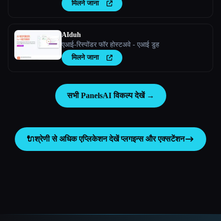
मिलने जाना
AIduh
एआई-रिस्पोंडर फॉर होस्टअवे - एआई डुह
मिलने जाना
सभी PanelsAI विकल्प देखें →
🔌
श्रेणी से अधिक एप्लिकेशन देखें
प्लगइन्स और एक्सटेंशन