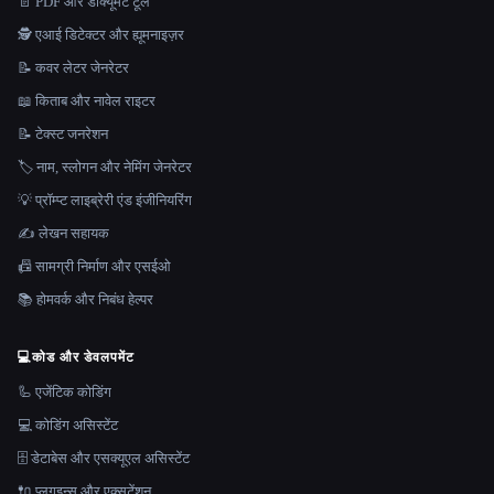
📄 PDF और डॉक्यूमेंट टूल
🕵️ एआई डिटेक्टर और ह्यूमनाइज़र
📝 कवर लेटर जेनरेटर
📖 किताब और नावेल राइटर
📝 टेक्स्ट जनरेशन
🏷️ नाम, स्लोगन और नेमिंग जेनरेटर
💡 प्रॉम्प्ट लाइब्रेरी एंड इंजीनियरिंग
✍️ लेखन सहायक
📠 सामग्री निर्माण और एसईओ
📚 होमवर्क और निबंध हेल्पर
💻
कोड और डेवलपमेंट
🦾 एजेंटिक कोडिंग
💻 कोडिंग असिस्टेंट
🗄️ डेटाबेस और एसक्यूएल असिस्टेंट
🔌 प्लगइन्स और एक्सटेंशन