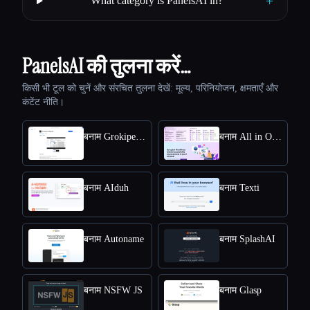
+
What category is PanelsAI in?
PanelsAI की तुलना करें…
किसी भी टूल को चुनें और संरचित तुलना देखें: मूल्य, परिनियोजन, क्षमताएँ और
कंटेंट नीति।
बनाम Grokipedia VS Wikipedia
बनाम All in One Accessibility
बनाम AIduh
बनाम Texti
बनाम Autoname
बनाम SplashAI
बनाम NSFW JS
बनाम Glasp