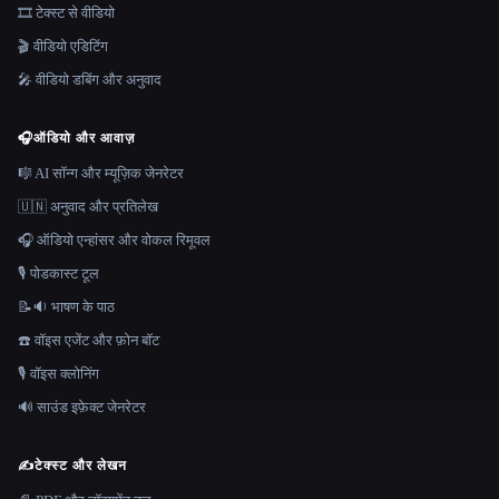
🎞️ टेक्स्ट से वीडियो
🎬 वीडियो एडिटिंग
🎤 वीडियो डबिंग और अनुवाद
🎧
ऑडियो और आवाज़
🎼 AI सॉन्ग और म्यूज़िक जेनरेटर
🇺🇳 अनुवाद और प्रतिलेख
🎧 ऑडियो एन्हांसर और वोकल रिमूवल
🎙️ पोडकास्ट टूल
📝🔉 भाषण के पाठ
☎️ वॉइस एजेंट और फ़ोन बॉट
🎙️ वॉइस क्लोनिंग
🔊 साउंड इफ़ेक्ट जेनरेटर
✍️
टेक्स्ट और लेखन