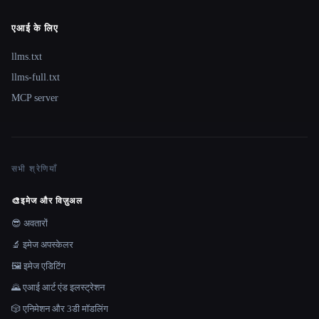
एआई के लिए
llms.txt
llms-full.txt
MCP server
सभी श्रेणियाँ
🎨
इमेज और विज़ुअल
😎 अवतारों
🔬 इमेज अपस्केलर
🖼️ इमेज एडिटिंग
🌄 एआई आर्ट एंड इलस्ट्रेशन
🎲 एनिमेशन और 3डी मॉडलिंग