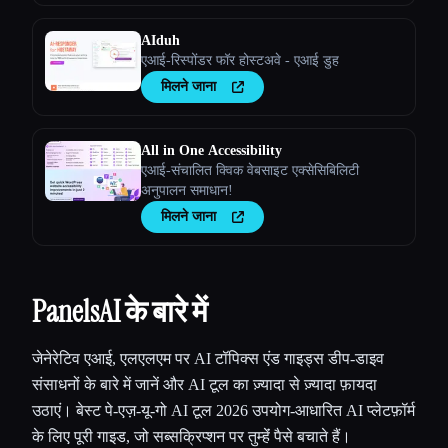
AIduh
एआई-रिस्पोंडर फॉर होस्टअवे - एआई डुह
मिलने जाना
All in One Accessibility
एआई-संचालित क्विक वेबसाइट एक्सेसिबिलिटी
अनुपालन समाधान!
मिलने जाना
PanelsAI के बारे में
जेनेरेटिव एआई, एलएलएम पर AI टॉपिक्स एंड गाइड्स डीप-डाइव
संसाधनों के बारे में जानें और AI टूल का ज़्यादा से ज़्यादा फ़ायदा
उठाएं। बेस्ट पे-एज़-यू-गो AI टूल 2026 उपयोग-आधारित AI प्लेटफ़ॉर्म
के लिए पूरी गाइड, जो सब्सक्रिप्शन पर तुम्हेंं पैसे बचाते हैं।