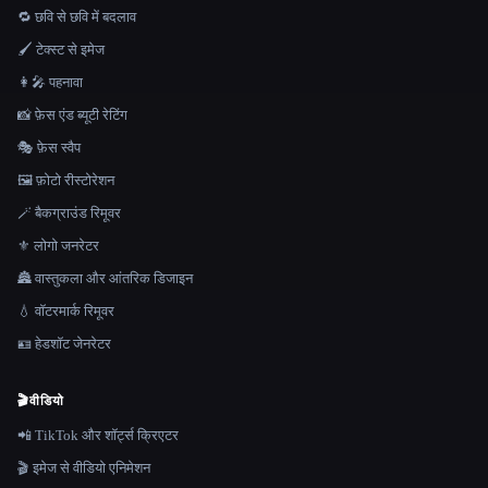
🔁 छवि से छवि में बदलाव
🖌️ टेक्स्ट से इमेज
👩‍🎤 पहनावा
📸 फ़ेस एंड ब्यूटी रेटिंग
🎭 फ़ेस स्वैप
🖼️ फ़ोटो रीस्टोरेशन
🪄 बैकग्राउंड रिमूवर
⚜️ लोगो जनरेटर
🏯 वास्तुकला और आंतरिक डिजाइन
💧 वॉटरमार्क रिमूवर
🪪 हेडशॉट जेनरेटर
🎬
वीडियो
📲 TikTok और शॉर्ट्स क्रिएटर
🎬 इमेज से वीडियो एनिमेशन