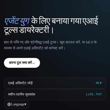
एजेंट युग
के लिए बनाया गया एआई
That AI Collection
टूल्स डायरेक्टरी।
हाथ से जाँचे गए और श्रेणीबद्ध एआई टूल्स। खुद ब्राउज़ करें, या MCP के
माध्यम से अपने एआई असिस्टेंट को कनेक्ट करें।
अपना टूल जमा करें
→
एआई असिस्टेंट जोड़ें
MCP
मशीन-पठनीय सूचकांक
LLMS.TXT
Language
▾