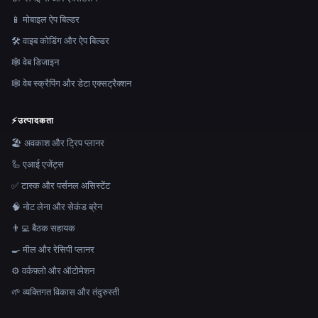
📱 मोबाइल ऐप बिल्डर
🛠️ वाइब कोडिंग और ऐप बिल्डर
🕸 वेब डिजाइन
🕸️ वेब स्क्रैपिंग और डेटा एक्सट्रैक्शन
⚡
उत्पादकता
🏖 अवकाश और ट्रिप प्लानर
🦾 एआई एजेंट्स
✅ टास्क और पर्सनल असिस्टेंट
🧠 नोट लेना और सेकंड ब्रेन
👨‍💻 बैठक सहायक
🍳 मील और रेसिपी प्लानर
⚙️ वर्कफ़्लो और ऑटोमेशन
🌱 व्यक्तिगत विकास और तंदुरुस्ती