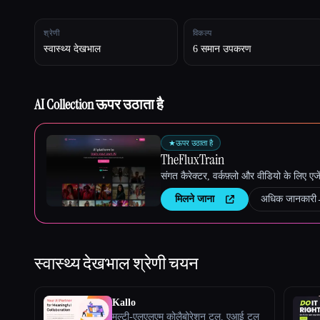
श्रेणी
विकल्प
स्वास्थ्य देखभाल
6 समान उपकरण
Esc
AI Collection ऊपर उठाता है
★
ऊपर उठाता है
TheFluxTrain
संगत कैरेक्टर, वर्कफ़्लो और वीडियो के लिए ए
मिलने जाना
अधिक जानकारी
स्वास्थ्य देखभाल
श्रेणी चयन
Kallo
मल्टी-एलएलएम कोलैबोरेशन टूल, एआई टूल