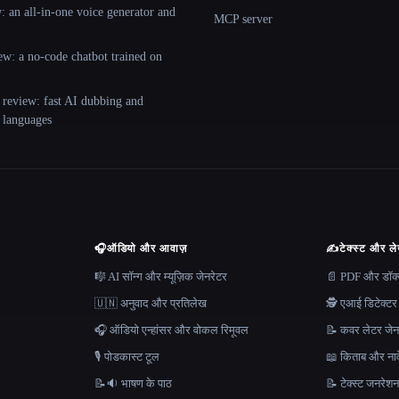
 an all-in-one voice generator and
MCP server
ew: a no-code chatbot trained on
 review: fast AI dubbing and
+ languages
🎧
ऑडियो और आवाज़
✍️
टेक्स्ट और ल
🎼 AI सॉन्ग और म्यूज़िक जेनरेटर
📄 PDF और डॉक्यू
🇺🇳 अनुवाद और प्रतिलेख
🕵️ एआई डिटेक्टर
🎧 ऑडियो एन्हांसर और वोकल रिमूवल
📝 कवर लेटर जेन
🎙️ पोडकास्ट टूल
📖 किताब और नाव
📝🔉 भाषण के पाठ
📝 टेक्स्ट जनरेश