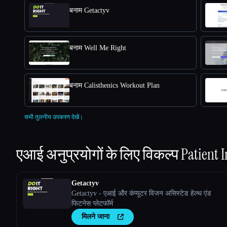
बनाम Getactyv
बनाम Well Me Right
बनाम Calisthenics Workout Plan
सभी तुलनीय उपकरण देखें।
एआई अनुप्रयोगों के लिए विकल्प
Patient I
Getactyv
Getactyv - एआई और कंप्यूटर विजन असिस्टेड हेल्थ एंड
फिटनेस प्लेटफॉर्म
मिलने जाना