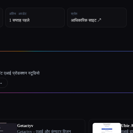
अंतिम अपडेट
स्रोत
1 सप्ताह पहले
आधिकारिक साइट ↗︎
जेंट एआई प्रोडक्शन स्टूडियो
→
Getactyv
Ubie 
Getactyv - एआई और कंप्यूटर विजन
एआई द्वा