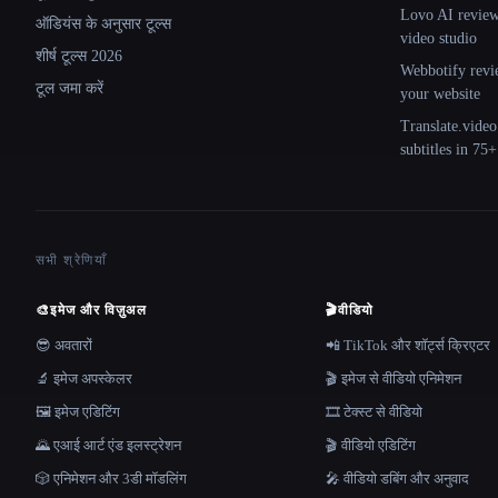
Lovo AI review:
ऑडियंस के अनुसार टूल्स
video studio
शीर्ष टूल्स 2026
Webbotify revi
टूल जमा करें
your website
Translate.video
subtitles in 75
सभी श्रेणियाँ
🎨
इमेज और विज़ुअल
🎬
वीडियो
😎 अवतारों
📲 TikTok और शॉर्ट्स क्रिएटर
🔬 इमेज अपस्केलर
🎬 इमेज से वीडियो एनिमेशन
🖼️ इमेज एडिटिंग
🎞️ टेक्स्ट से वीडियो
🌄 एआई आर्ट एंड इलस्ट्रेशन
🎬 वीडियो एडिटिंग
🎲 एनिमेशन और 3डी मॉडलिंग
🎤 वीडियो डबिंग और अनुवाद