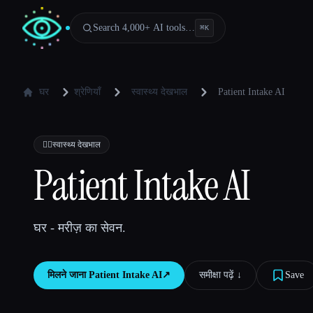
Search 4,000+ AI tools…
⌘
K
घर
श्रेणियाँ
स्वास्थ्य देखभाल
Patient Intake AI
👩‍⚕️
स्वास्थ्य देखभाल
Patient Intake AI
घर - मरीज़ का सेवन.
मिलने जाना
Patient Intake AI
↗︎
समीक्षा पढ़ें ↓︎
Save