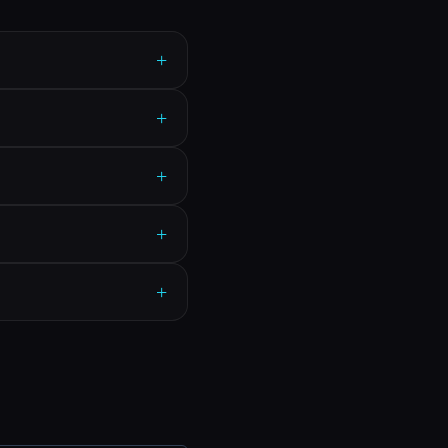
+
+
+
+
+