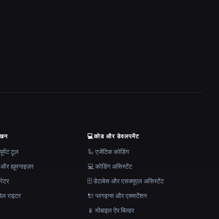
ेखन
💻
कोड और डेवलपमेंट
मेंट टूल
🦾 एजेंटिक कोडिंग
 और ह्यूमनाइज़र
💻 कोडिंग असिस्टेंट
रेटर
🗄️ डेटाबेस और एसक्यूएल असिस्टेंट
ेल राइटर
🔌 प्लगइन्स और एक्सटेंशन
न
📱 मोबाइल ऐप बिल्डर