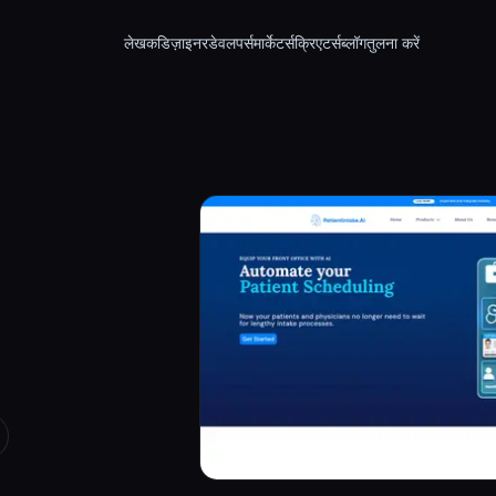
लेखक
डिज़ाइनर
डेवलपर्स
मार्केटर्स
क्रिएटर्स
ब्लॉग
तुलना करें