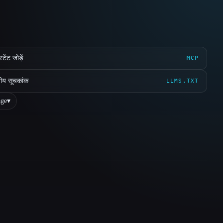
ेंट जोड़ें
MCP
ीय सूचकांक
LLMS.TXT
ge
▾