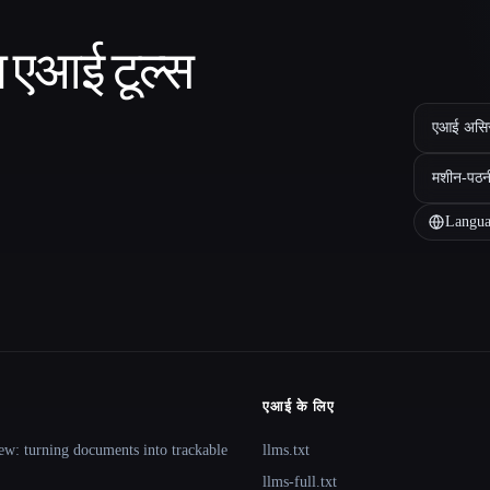
ा एआई टूल्स
एआई असिस्ट
मशीन-पठन
Langua
एआई के लिए
ew: turning documents into trackable
llms.txt
llms-full.txt