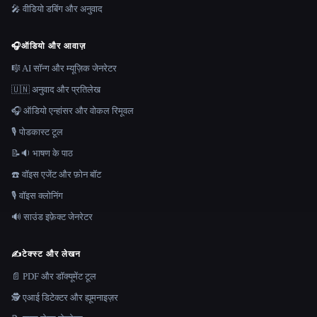
🎤 वीडियो डबिंग और अनुवाद
🎧
ऑडियो और आवाज़
🎼 AI सॉन्ग और म्यूज़िक जेनरेटर
🇺🇳 अनुवाद और प्रतिलेख
🎧 ऑडियो एन्हांसर और वोकल रिमूवल
🎙️ पोडकास्ट टूल
📝🔉 भाषण के पाठ
☎️ वॉइस एजेंट और फ़ोन बॉट
🎙️ वॉइस क्लोनिंग
🔊 साउंड इफ़ेक्ट जेनरेटर
✍️
टेक्स्ट और लेखन
📄 PDF और डॉक्यूमेंट टूल
🕵️ एआई डिटेक्टर और ह्यूमनाइज़र