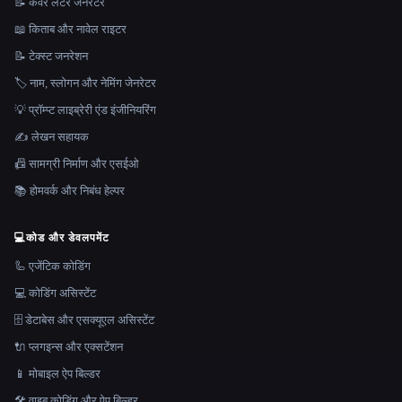
📝 कवर लेटर जेनरेटर
📖 किताब और नावेल राइटर
📝 टेक्स्ट जनरेशन
🏷️ नाम, स्लोगन और नेमिंग जेनरेटर
💡 प्रॉम्प्ट लाइब्रेरी एंड इंजीनियरिंग
✍️ लेखन सहायक
📠 सामग्री निर्माण और एसईओ
📚 होमवर्क और निबंध हेल्पर
💻
कोड और डेवलपमेंट
🦾 एजेंटिक कोडिंग
💻 कोडिंग असिस्टेंट
🗄️ डेटाबेस और एसक्यूएल असिस्टेंट
🔌 प्लगइन्स और एक्सटेंशन
📱 मोबाइल ऐप बिल्डर
🛠️ वाइब कोडिंग और ऐप बिल्डर