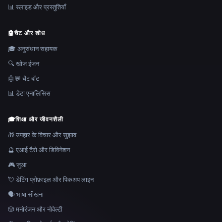
📊 स्लाइड और प्रस्तुतियाँ
🤖
चैट और शोध
🎓 अनुसंधान सहायक
🔍 खोज इंजन
🤖💬 चैट बॉट
📊 डेटा एनालिसिस
🎓
शिक्षा और जीवनशैली
🎁 उपहार के विचार और सुझाव
🔮 एआई टैरो और डिविनेशन
🎮 जुआ
💘 डेटिंग प्रोफ़ाइल और पिकअप लाइन
🗣️ भाषा सीखना
🎲 मनोरंजन और नोवेल्टी