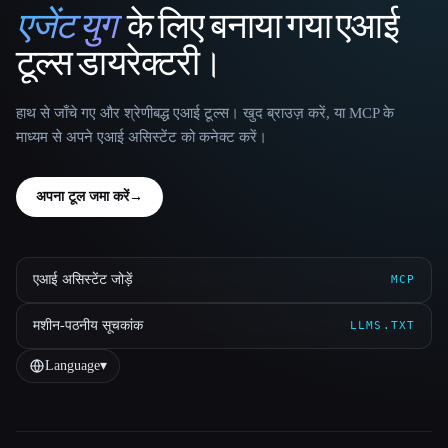
एजेंट युग
के लिए बनाया गया एआई
That AI Collection
टूल्स डायरेक्टरी।
हाथ से जाँचे गए और श्रेणीबद्ध एआई टूल्स। खुद ब्राउज़ करें, या MCP के
माध्यम से अपने एआई असिस्टेंट को कनेक्ट करें।
अपना टूल जमा करें
→
एआई असिस्टेंट जोड़ें
MCP
मशीन-पठनीय सूचकांक
LLMS.TXT
Language
▾