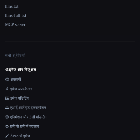
llms.txt
llms-full.txt
MCP server
सभी श्रेणियाँ
🎨
इमेज और विज़ुअल
😎 अवतारों
🔬 इमेज अपस्केलर
🖼️ इमेज एडिटिंग
🌄 एआई आर्ट एंड इलस्ट्रेशन
🎲 एनिमेशन और 3डी मॉडलिंग
🔁 छवि से छवि में बदलाव
🖌️ टेक्स्ट से इमेज