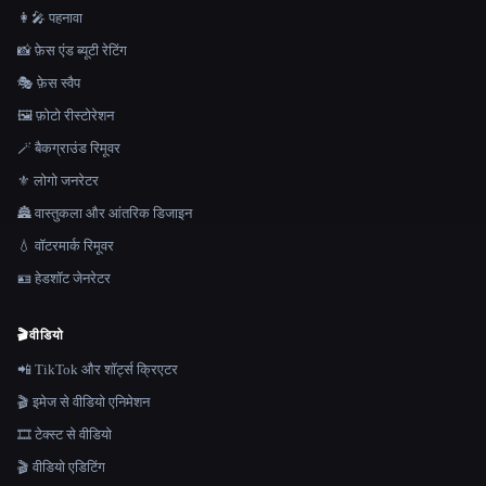
👩‍🎤 पहनावा
📸 फ़ेस एंड ब्यूटी रेटिंग
🎭 फ़ेस स्वैप
🖼️ फ़ोटो रीस्टोरेशन
🪄 बैकग्राउंड रिमूवर
⚜️ लोगो जनरेटर
🏯 वास्तुकला और आंतरिक डिजाइन
💧 वॉटरमार्क रिमूवर
🪪 हेडशॉट जेनरेटर
🎬
वीडियो
📲 TikTok और शॉर्ट्स क्रिएटर
🎬 इमेज से वीडियो एनिमेशन
🎞️ टेक्स्ट से वीडियो
🎬 वीडियो एडिटिंग