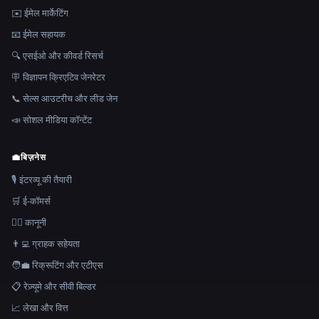
✉️ ईमेल मार्केटिंग
📧 ईमेल सहायक
🔍 एसईओ और कीवर्ड रिसर्च
🪧 विज्ञापन क्रिएटिव जेनरेटर
📞 सेल्स आउटरीच और लीड जेन
📣 सोशल मीडिया कॉन्टेंट
💼
बिज़नेस
🎙️ इंटरव्यू की तैयारी
🛒 ई-कॉमर्स
👩‍⚖️ कानूनी
👨‍💻 ग्राहक सहेयता
🧑‍💼 रिक्रूटिंग और एटीएस
📋 रेज़्यूमे और सीवी बिल्डर
📈 लेखा और वित्त