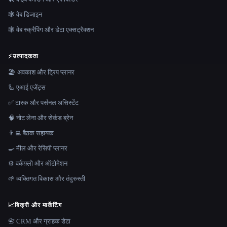
🕸 वेब डिजाइन
🕸️ वेब स्क्रैपिंग और डेटा एक्सट्रैक्शन
⚡
उत्पादकता
🏖 अवकाश और ट्रिप प्लानर
🦾 एआई एजेंट्स
✅ टास्क और पर्सनल असिस्टेंट
🧠 नोट लेना और सेकंड ब्रेन
👨‍💻 बैठक सहायक
🍳 मील और रेसिपी प्लानर
⚙️ वर्कफ़्लो और ऑटोमेशन
🌱 व्यक्तिगत विकास और तंदुरुस्ती
📈
बिक्री और मार्केटिंग
📇 CRM और ग्राहक डेटा