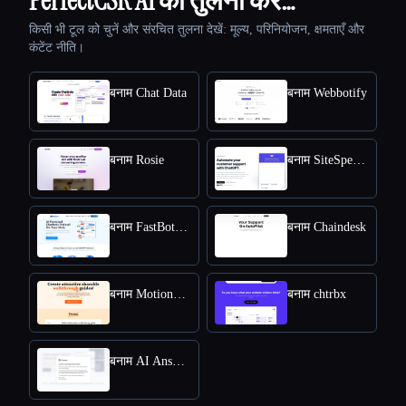
PerfectCSR AI की तुलना करें…
किसी भी टूल को चुनें और संरचित तुलना देखें: मूल्य, परिनियोजन, क्षमताएँ और
कंटेंट नीति।
बनाम Chat Data
बनाम Webbotify
बनाम Rosie
बनाम SiteSpeakAI
बनाम FastBots.ai
बनाम Chaindesk
बनाम MotionShot
बनाम chtrbx
बनाम AI Answers by Cohere