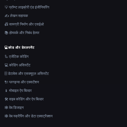
💡 प्रॉम्प्ट लाइब्रेरी एंड इंजीनियरिंग
✍️ लेखन सहायक
📠 सामग्री निर्माण और एसईओ
📚 होमवर्क और निबंध हेल्पर
💻
कोड और डेवलपमेंट
🦾 एजेंटिक कोडिंग
💻 कोडिंग असिस्टेंट
🗄️ डेटाबेस और एसक्यूएल असिस्टेंट
🔌 प्लगइन्स और एक्सटेंशन
📱 मोबाइल ऐप बिल्डर
🛠️ वाइब कोडिंग और ऐप बिल्डर
🕸 वेब डिजाइन
🕸️ वेब स्क्रैपिंग और डेटा एक्सट्रैक्शन