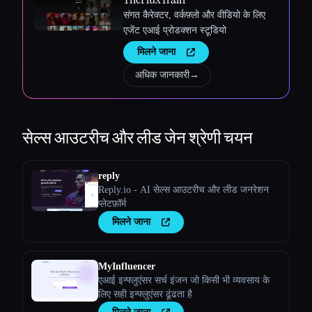
संगत कैरेक्टर, वर्कफ़्लो और वीडियो के लिए
एजेंट एआई प्रोडक्शन स्टूडियो
मिलने जाना
अधिक जानकारी
→
सेल्स आउटरीच और लीड जेन
श्रेणी चयन
reply
Reply.io - AI सेल्स आउटरीच और लीड जनरेशन
प्लेटफ़ॉर्म
मिलने जाना
MyInfluencer
एआई इन्फ्लुएंसर सर्च इंजन जो किसी भी व्यवसाय के
लिए सही इन्फ्लुएंसर ढूंढता है