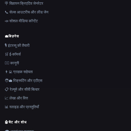
🪧 विज्ञापन क्रिएटिव जेनरेटर
📞 सेल्स आउटरीच और लीड जेन
📣 सोशल मीडिया कॉन्टेंट
💼
बिज़नेस
🎙️ इंटरव्यू की तैयारी
🛒 ई-कॉमर्स
👩‍⚖️ कानूनी
👨‍💻 ग्राहक सहेयता
🧑‍💼 रिक्रूटिंग और एटीएस
📋 रेज़्यूमे और सीवी बिल्डर
📈 लेखा और वित्त
📊 स्लाइड और प्रस्तुतियाँ
🤖
चैट और शोध