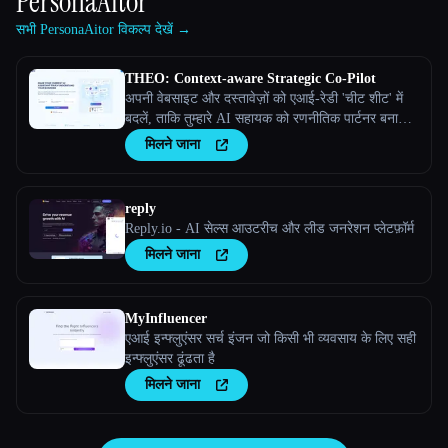
PersonaAitor
सभी PersonaAitor विकल्प देखें →
THEO: Context-aware Strategic Co-Pilot
अपनी वेबसाइट और दस्तावेज़ों को एआई-रेडी 'चीट शीट' में
बदलें, ताकि तुम्हारे AI सहायक को रणनीतिक पार्टनर बनाया
जा सके
मिलने जाना
reply
Reply.io - AI सेल्स आउटरीच और लीड जनरेशन प्लेटफ़ॉर्म
मिलने जाना
MyInfluencer
एआई इन्फ्लुएंसर सर्च इंजन जो किसी भी व्यवसाय के लिए सही
इन्फ्लुएंसर ढूंढता है
मिलने जाना