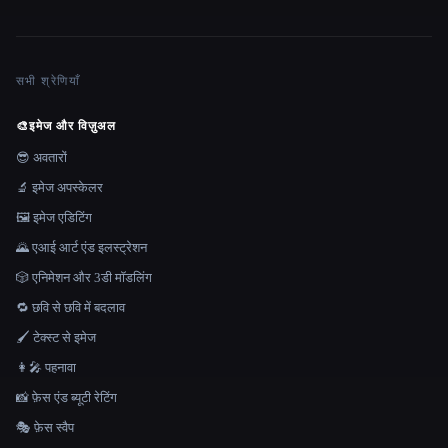
सभी श्रेणियाँ
🎨
इमेज और विज़ुअल
😎 अवतारों
🔬 इमेज अपस्केलर
🖼️ इमेज एडिटिंग
🌄 एआई आर्ट एंड इलस्ट्रेशन
🎲 एनिमेशन और 3डी मॉडलिंग
🔁 छवि से छवि में बदलाव
🖌️ टेक्स्ट से इमेज
👩‍🎤 पहनावा
📸 फ़ेस एंड ब्यूटी रेटिंग
🎭 फ़ेस स्वैप