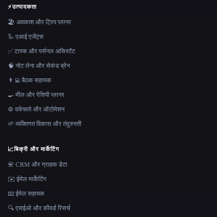
⚡
उत्पादकता
🏖 अवकाश और ट्रिप प्लानर
🦾 एआई एजेंट्स
✅ टास्क और पर्सनल असिस्टेंट
🧠 नोट लेना और सेकंड ब्रेन
👨‍💻 बैठक सहायक
🍳 मील और रेसिपी प्लानर
⚙️ वर्कफ़्लो और ऑटोमेशन
🌱 व्यक्तिगत विकास और तंदुरुस्ती
📈
बिक्री और मार्केटिंग
📇 CRM और ग्राहक डेटा
✉️ ईमेल मार्केटिंग
📧 ईमेल सहायक
🔍 एसईओ और कीवर्ड रिसर्च