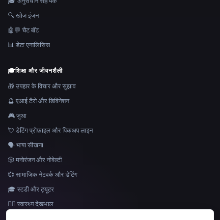
🎓 अनुसंधान सहायक
🔍 खोज इंजन
🤖💬 चैट बॉट
📊 डेटा एनालिसिस
🎓
शिक्षा और जीवनशैली
🎁 उपहार के विचार और सुझाव
🔮 एआई टैरो और डिविनेशन
🎮 जुआ
💘 डेटिंग प्रोफ़ाइल और पिकअप लाइन
🗣️ भाषा सीखना
🎲 मनोरंजन और नोवेल्टी
💞 सामाजिक नेटवर्क और डेटिंग
🎓 स्टडी और ट्यूटर
👩‍⚕️ स्वास्थ्य देखभाल
भाषा