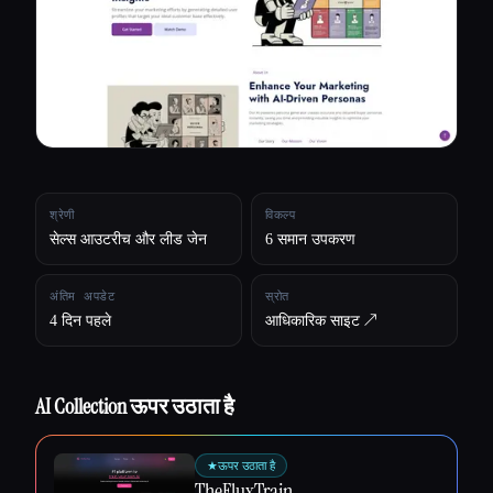
सभी श्रेणियाँ
हमारे बारे में
श्रेणी
विकल्प
सेल्स आउटरीच और लीड जेन
6 समान उपकरण
अंतिम अपडेट
स्रोत
4 दिन पहले
आधिकारिक साइट ↗︎
AI Collection ऊपर उठाता है
Esc
★
ऊपर उठाता है
TheFluxTrain