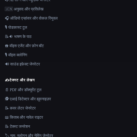
🇺🇳 अनुवाद और प्रतिलेख
🎧 ऑडियो एन्हांसर और वोकल रिमूवल
🎙️ पोडकास्ट टूल
📝🔉 भाषण के पाठ
☎️ वॉइस एजेंट और फ़ोन बॉट
🎙️ वॉइस क्लोनिंग
🔊 साउंड इफ़ेक्ट जेनरेटर
✍️
टेक्स्ट और लेखन
📄 PDF और डॉक्यूमेंट टूल
🕵️ एआई डिटेक्टर और ह्यूमनाइज़र
📝 कवर लेटर जेनरेटर
📖 किताब और नावेल राइटर
📝 टेक्स्ट जनरेशन
🏷️ नाम, स्लोगन और नेमिंग जेनरेटर