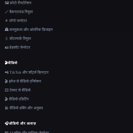
🖼️ फ़ोटो रीस्टोरेशन
🪄 बैकग्राउंड रिमूवर
⚜️ लोगो जनरेटर
🏯 वास्तुकला और आंतरिक डिजाइन
💧 वॉटरमार्क रिमूवर
🪪 हेडशॉट जेनरेटर
🎬
वीडियो
📲 TikTok और शॉर्ट्स क्रिएटर
🎬 इमेज से वीडियो एनिमेशन
🎞️ टेक्स्ट से वीडियो
🎬 वीडियो एडिटिंग
🎤 वीडियो डबिंग और अनुवाद
🎧
ऑडियो और आवाज़
🎼 AI सॉन्ग और म्यूज़िक जेनरेटर