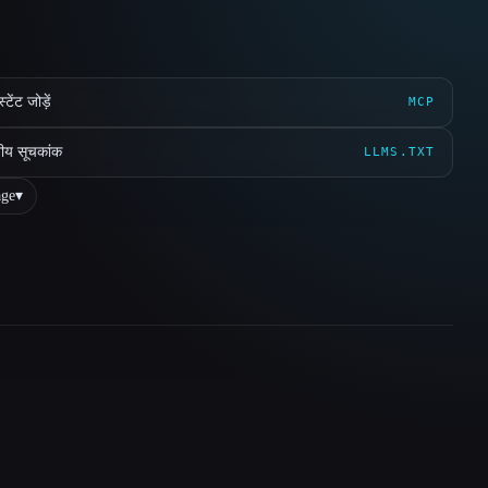
ेंट जोड़ें
MCP
ीय सूचकांक
LLMS.TXT
ge
▾