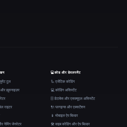
ेखन
💻
कोड और डेवलपमेंट
मेंट टूल
🦾 एजेंटिक कोडिंग
 और ह्यूमनाइज़र
💻 कोडिंग असिस्टेंट
रेटर
🗄️ डेटाबेस और एसक्यूएल असिस्टेंट
ेल राइटर
🔌 प्लगइन्स और एक्सटेंशन
न
📱 मोबाइल ऐप बिल्डर
र नेमिंग जेनरेटर
🛠️ वाइब कोडिंग और ऐप बिल्डर