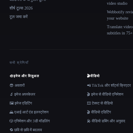
video studio
शीर्ष टूल्स 2026
Webbotify revi
टूल जमा करें
your website
Translate.video
subtitles in 75
सभी श्रेणियाँ
🎨
इमेज और विज़ुअल
🎬
वीडियो
😎 अवतारों
📲 TikTok और शॉर्ट्स क्रिएटर
🔬 इमेज अपस्केलर
🎬 इमेज से वीडियो एनिमेशन
🖼️ इमेज एडिटिंग
🎞️ टेक्स्ट से वीडियो
🌄 एआई आर्ट एंड इलस्ट्रेशन
🎬 वीडियो एडिटिंग
🎲 एनिमेशन और 3डी मॉडलिंग
🎤 वीडियो डबिंग और अनुवाद
🔁 छवि से छवि में बदलाव