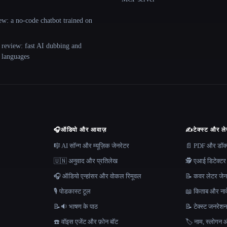
ew: a no-code chatbot trained on
 review: fast AI dubbing and
+ languages
🎧
ऑडियो और आवाज़
✍️
टेक्स्ट और ल
🎼 AI सॉन्ग और म्यूज़िक जेनरेटर
📄 PDF और डॉक्यू
🇺🇳 अनुवाद और प्रतिलेख
🕵️ एआई डिटेक्टर
🎧 ऑडियो एन्हांसर और वोकल रिमूवल
📝 कवर लेटर जेन
🎙️ पोडकास्ट टूल
📖 किताब और नाव
📝🔉 भाषण के पाठ
📝 टेक्स्ट जनरेश
☎️ वॉइस एजेंट और फ़ोन बॉट
🏷️ नाम, स्लोगन औ