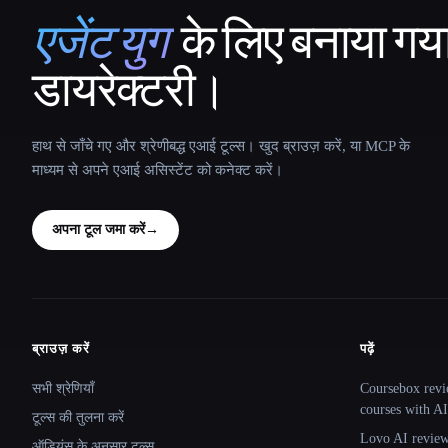
एजेंट युग
के लिए बनाया गय
That AI Collection
डायरेक्टरी।
हाथ से जाँचे गए और श्रेणीबद्ध एआई टूल्स। खुद ब्राउज़ करें, या MCP के
माध्यम से अपने एआई असिस्टेंट को कनेक्ट करें।
अपना टूल जमा करें
→
ब्राउज़ करें
पढ़ें
Site navigation
सभी श्रेणियाँ
Coursebox revi
courses with AI
टूल्स की तुलना करें
Lovo AI review:
ऑडियंस के अनुसार टूल्स