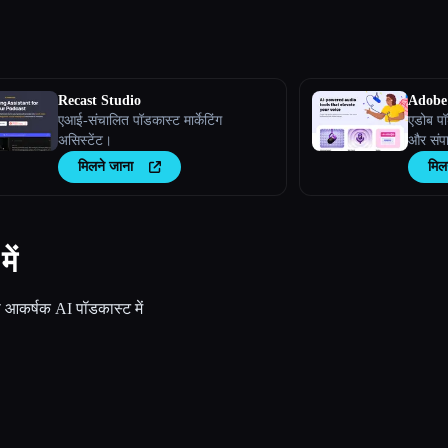
Recast Studio
Adobe
एआई-संचालित पॉडकास्ट मार्केटिंग
एडोब पॉ
असिस्टेंट।
और संपा
मिलने जाना
मिल
ें
ो आकर्षक AI पॉडकास्ट में