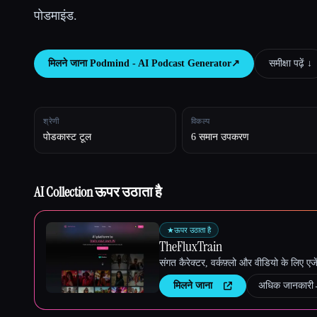
पोडमाइंड.
Esc
मिलने जाना
Podmind - AI Podcast Generator
↗︎
समीक्षा पढ़ें ↓︎
श्रेणी
विकल्प
पोडकास्ट टूल
6 समान उपकरण
AI Collection ऊपर उठाता है
★
ऊपर उठाता है
TheFluxTrain
संगत कैरेक्टर, वर्कफ़्लो और वीडियो के लिए ए
मिलने जाना
अधिक जानकारी