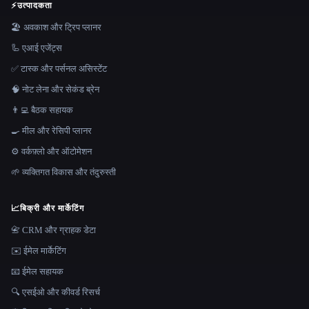
⚡
उत्पादकता
🏖 अवकाश और ट्रिप प्लानर
🦾 एआई एजेंट्स
✅ टास्क और पर्सनल असिस्टेंट
🧠 नोट लेना और सेकंड ब्रेन
👨‍💻 बैठक सहायक
🍳 मील और रेसिपी प्लानर
⚙️ वर्कफ़्लो और ऑटोमेशन
🌱 व्यक्तिगत विकास और तंदुरुस्ती
📈
बिक्री और मार्केटिंग
📇 CRM और ग्राहक डेटा
✉️ ईमेल मार्केटिंग
📧 ईमेल सहायक
🔍 एसईओ और कीवर्ड रिसर्च