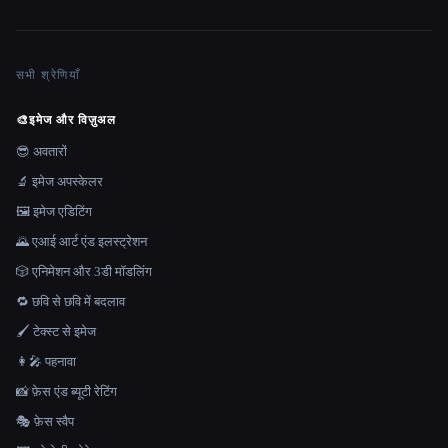
सभी श्रेणियाँ
🎨
इमेज और विज़ुअल
😎 अवतारों
🔬 इमेज अपस्केलर
🖼️ इमेज एडिटिंग
🌄 एआई आर्ट एंड इलस्ट्रेशन
🎲 एनिमेशन और 3डी मॉडलिंग
🔁 छवि से छवि में बदलाव
🖌️ टेक्स्ट से इमेज
👩‍🎤 पहनावा
📸 फ़ेस एंड ब्यूटी रेटिंग
🎭 फ़ेस स्वैप