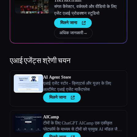
संगत कैरेक्टर, वर्कफ़्लो और वीडियो के लिए
एजेंट एआई प्रोडक्शन स्टूडियो
मिलने जाना
अधिक जानकारी
→
एआई एजेंट्स
श्रेणी चयन
AI Agent Store
एआई एजेंट स्टोर - क्रिएटर्स और यूज़र के लिए
अल्टीमेट एआई एजेंट मार्केटप्लेस
मिलने जाना
AICamp
टीमों के लिए ChatGPT AICamp एक एकीकृत
प्लेटफ़ॉर्म के माध्यम से टीमों को प्रमुख AI मॉडल जैसे
क्लाउड, बार्ड और कस्टम बड़े भाषा मॉडल तक पहुँच