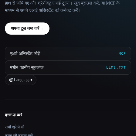
हाथ से जाँचे गए और श्रेणीबद्ध एआई टूल्स। खुद ब्राउज़ करें, या MCP के
माध्यम से अपने एआई असिस्टेंट को कनेक्ट करें।
अपना टूल जमा करें
→
एआई असिस्टेंट जोड़ें
MCP
मशीन-पठनीय सूचकांक
LLMS.TXT
Language
▾
ब्राउज़ करें
Site navigation
सभी श्रेणियाँ
टूल्स की तुलना करें