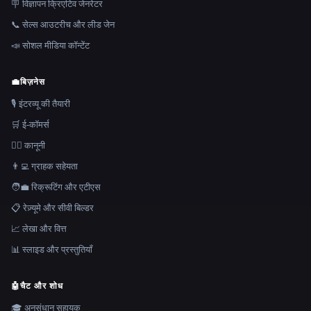
🪧 विज्ञापन क्रिएटिव जेनरेटर
📞 सेल्स आउटरीच और लीड जेन
📣 सोशल मीडिया कॉन्टेंट
💼
बिज़नेस
🎙️ इंटरव्यू की तैयारी
🛒 ई-कॉमर्स
👩‍⚖️ कानूनी
👨‍💻 ग्राहक सहेयता
🧑‍💼 रिक्रूटिंग और एटीएस
📋 रेज़्यूमे और सीवी बिल्डर
📈 लेखा और वित्त
📊 स्लाइड और प्रस्तुतियाँ
🤖
चैट और शोध
🎓 अनुसंधान सहायक