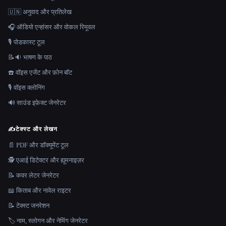
🇺🇳 अनुवाद और प्रतिलेख
🎧 ऑडियो एन्हांसर और वोकल रिमूवल
🎙️ पोडकास्ट टूल
📝🔉 भाषण के पाठ
☎️ वॉइस एजेंट और फ़ोन बॉट
🎙️ वॉइस क्लोनिंग
🔊 साउंड इफ़ेक्ट जेनरेटर
✍️
टेक्स्ट और लेखन
📄 PDF और डॉक्यूमेंट टूल
🕵️ एआई डिटेक्टर और ह्यूमनाइज़र
📝 कवर लेटर जेनरेटर
📖 किताब और नावेल राइटर
📝 टेक्स्ट जनरेशन
🏷️ नाम, स्लोगन और नेमिंग जेनरेटर