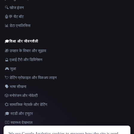
🔍 खोज इंजन
🤖💬 चैट बॉट
📊 डेटा एनालिसिस
🎓
शिक्षा और जीवनशैली
🎁 उपहार के विचार और सुझाव
🔮 एआई टैरो और डिविनेशन
🎮 जुआ
💘 डेटिंग प्रोफ़ाइल और पिकअप लाइन
🗣️ भाषा सीखना
🎲 मनोरंजन और नोवेल्टी
💞 सामाजिक नेटवर्क और डेटिंग
🎓 स्टडी और ट्यूटर
👩‍⚕️ स्वास्थ्य देखभाल
भाषा
We use Google Analytics cookies to measure how the site is used.