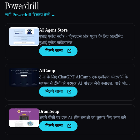
Powerdrill
सभी Powerdrill विकल्प देखें →
AI Agent Store
एआई एजेंट स्टोर - क्रिएटर्स और यूज़र के लिए अल्टीमेट
एआई एजेंट मार्केटप्लेस
मिलने जाना
AICamp
टीमों के लिए ChatGPT AICamp एक एकीकृत प्लेटफ़ॉर्म के
माध्यम से टीमों को प्रमुख AI मॉडल जैसे क्लाउड, बार्ड और
कस्टम बड़े भाषा मॉडल तक पहुँच को केंद्रीकृत करने में मदद
मिलने जाना
करता है।
BrainSoup
अपने पीसी पर एक AI टीम बनाओ जो तुम्हारे लिए काम करे
मिलने जाना