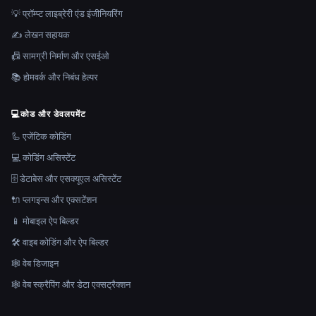
💡 प्रॉम्प्ट लाइब्रेरी एंड इंजीनियरिंग
✍️ लेखन सहायक
📠 सामग्री निर्माण और एसईओ
📚 होमवर्क और निबंध हेल्पर
💻
कोड और डेवलपमेंट
🦾 एजेंटिक कोडिंग
💻 कोडिंग असिस्टेंट
🗄️ डेटाबेस और एसक्यूएल असिस्टेंट
🔌 प्लगइन्स और एक्सटेंशन
📱 मोबाइल ऐप बिल्डर
🛠️ वाइब कोडिंग और ऐप बिल्डर
🕸 वेब डिजाइन
🕸️ वेब स्क्रैपिंग और डेटा एक्सट्रैक्शन