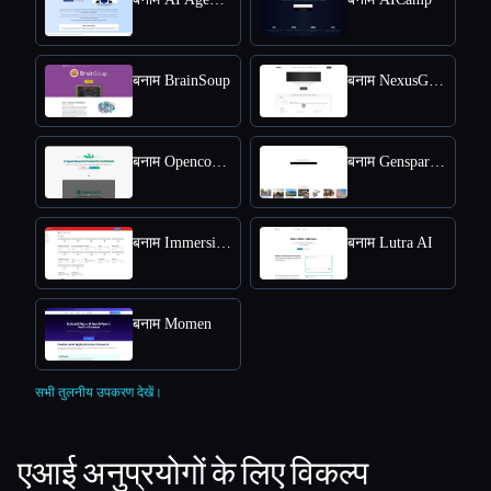
बनाम BrainSoup
बनाम NexusGPT
बनाम Opencord AI
बनाम Genspark.ai
बनाम ImmersimAI
बनाम Lutra AI
बनाम Momen
सभी तुलनीय उपकरण देखें।
एआई अनुप्रयोगों के लिए विकल्प