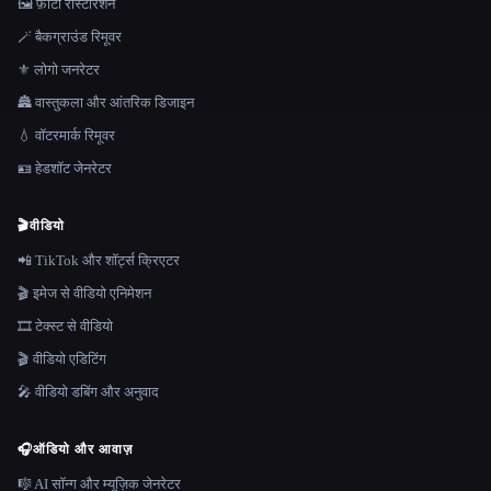
🖼️ फ़ोटो रीस्टोरेशन
🪄 बैकग्राउंड रिमूवर
⚜️ लोगो जनरेटर
🏯 वास्तुकला और आंतरिक डिजाइन
💧 वॉटरमार्क रिमूवर
🪪 हेडशॉट जेनरेटर
🎬
वीडियो
📲 TikTok और शॉर्ट्स क्रिएटर
🎬 इमेज से वीडियो एनिमेशन
🎞️ टेक्स्ट से वीडियो
🎬 वीडियो एडिटिंग
🎤 वीडियो डबिंग और अनुवाद
🎧
ऑडियो और आवाज़
🎼 AI सॉन्ग और म्यूज़िक जेनरेटर