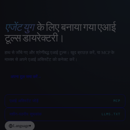
एजेंट युग
के लिए बनाया गया एआई
That AI Collection
टूल्स डायरेक्टरी।
हाथ से जाँचे गए और श्रेणीबद्ध एआई टूल्स। खुद ब्राउज़ करें, या MCP के
माध्यम से अपने एआई असिस्टेंट को कनेक्ट करें।
अपना टूल जमा करें
→
एआई असिस्टेंट जोड़ें
MCP
मशीन-पठनीय सूचकांक
LLMS.TXT
Language
▾