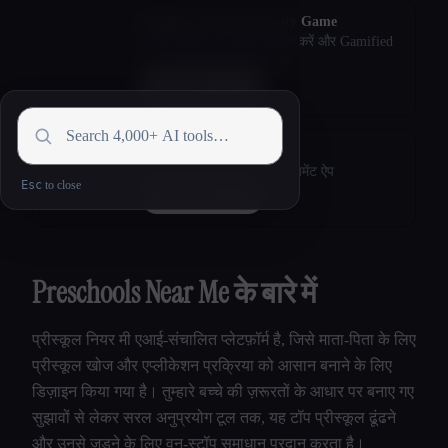
BeeDone: AI Productivity Game
टास्क मैनेजमेंट में महारत हासिल करें और Gamified
AI के साथ ज़्यादा उत्पादक बनें
मिलने जाना
Todobee
सुंदर AI-संचालित प्रोजेक्ट मैनेजमेंट ऐप
Esc
मिलने जाना
Preschools Near Me के बारे में
प्रीस्कूल नियर मी एआई-संचालित प्लेटफ़ॉर्म है, जिसे माता-पिता के लिए
प्रीस्कूल खोज और एप्लीकेशन प्रक्रिया को आसान बनाने के लिए
डिज़ाइन किया गया है। तुम्हारे बच्चे की ज़रूरतों के आधार पर बनाए गए
सुझावों से लेकर सरल अनुप्रयोग टूल तक, यह टॉप प्रीस्कूल ढूंढने
और उनसे जुड़ने के लिए वन-स्टॉप समाधान प्रदान करता है।