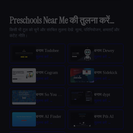
Preschools Near Me की तुलना करें…
किसी भी टूल को चुनें और संरचित तुलना देखें: मूल्य, परिनियोजन, क्षमताएँ और
कंटेंट नीति।
बनाम Todobee
बनाम Dewey
बनाम Cogram
बनाम Sidekick
बनाम So You Had An Idea
बनाम dypt
बनाम AI Finder
बनाम Pth AI