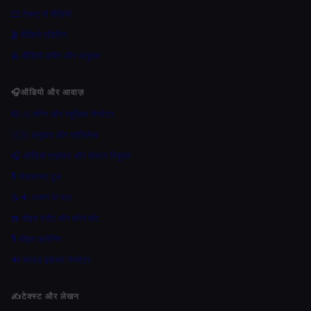
🎞️ टेक्स्ट से वीडियो
🎬 वीडियो एडिटिंग
🎤 वीडियो डबिंग और अनुवाद
🎧
ऑडियो और आवाज़
🎼 AI सॉन्ग और म्यूज़िक जेनरेटर
🇺🇳 अनुवाद और प्रतिलेख
🎧 ऑडियो एन्हांसर और वोकल रिमूवल
🎙️ पोडकास्ट टूल
📝🔉 भाषण के पाठ
☎️ वॉइस एजेंट और फ़ोन बॉट
🎙️ वॉइस क्लोनिंग
🔊 साउंड इफ़ेक्ट जेनरेटर
✍️
टेक्स्ट और लेखन