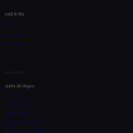
एआई के लिए
llms.txt
llms-full.txt
MCP server
सभी श्रेणियाँ
🎨
इमेज और विज़ुअल
😎 अवतारों
🔬 इमेज अपस्केलर
🖼️ इमेज एडिटिंग
🌄 एआई आर्ट एंड इलस्ट्रेशन
🎲 एनिमेशन और 3डी मॉडलिंग