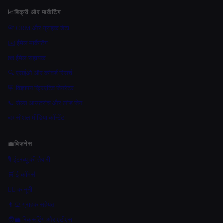
📈
बिक्री और मार्केटिंग
📇 CRM और ग्राहक डेटा
✉️ ईमेल मार्केटिंग
📧 ईमेल सहायक
🔍 एसईओ और कीवर्ड रिसर्च
🪧 विज्ञापन क्रिएटिव जेनरेटर
📞 सेल्स आउटरीच और लीड जेन
📣 सोशल मीडिया कॉन्टेंट
💼
बिज़नेस
🎙️ इंटरव्यू की तैयारी
🛒 ई-कॉमर्स
👩‍⚖️ कानूनी
👨‍💻 ग्राहक सहेयता
🧑‍💼 रिक्रूटिंग और एटीएस