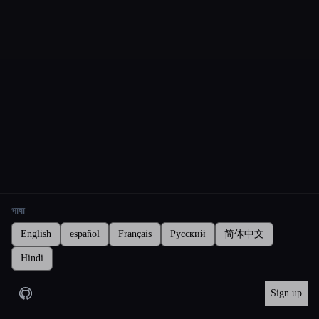
भाषा
English
español
Français
Русский
简体中文
Hindi
Sign up