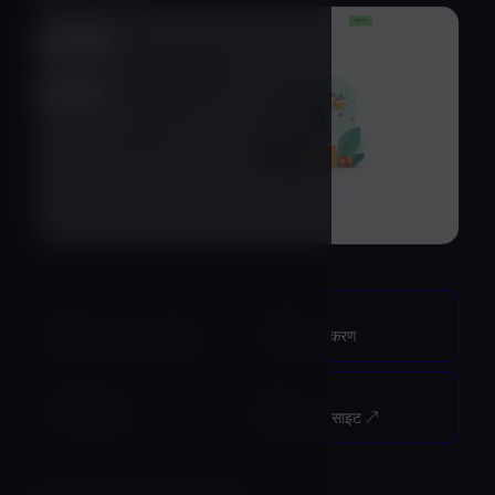
सभी श्रेणियाँ
हमारे बारे में
श्रेणी
विकल्प
टास्क और पर्सनल असिस्टेंट
6 समान उपकरण
अंतिम अपडेट
स्रोत
1 सप्ताह पहले
आधिकारिक साइट ↗︎