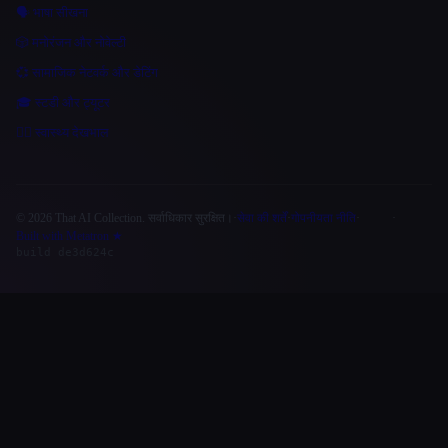
🗣️ भाषा सीखना
🎲 मनोरंजन और नोवेल्टी
💞 सामाजिक नेटवर्क और डेटिंग
🎓 स्टडी और ट्यूटर
👩‍⚕️ स्वास्थ्य देखभाल
© 2026 That AI Collection. सर्वाधिकार सुरक्षित।
·
सेवा की शर्तें
·
गोपनीयता नीति
·
·
Site information
Built with Metatron ★
build de3d624c