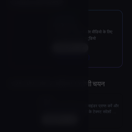
AI Collection ऊपर उठाता है
★
ऊपर उठाता है
TheFluxTrain
संगत कैरेक्टर, वर्कफ़्लो और वीडियो के लिए
एजेंट एआई प्रोडक्शन स्टूडियो
मिलने जाना
अधिक जानकारी
→
टास्क और पर्सनल असिस्टेंट
श्रेणी चयन
Dewey
डेवी के साथ और अधिक करें। रिमाइंडर प्राप्त करें और
डेवी, आपके एआई जवाबदेही बडी के टेक्स्ट संदेशों से
प्रेरित रहें।
मिलने जाना