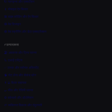
🔌 प्लगइन्स और एक्सटेंशन
📱 मोबाइल ऐप बिल्डर
🛠️ वाइब कोडिंग और ऐप बिल्डर
🕸 वेब डिजाइन
🕸️ वेब स्क्रैपिंग और डेटा एक्सट्रैक्शन
⚡
उत्पादकता
🏖 अवकाश और ट्रिप प्लानर
🦾 एआई एजेंट्स
✅ टास्क और पर्सनल असिस्टेंट
🧠 नोट लेना और सेकंड ब्रेन
👨‍💻 बैठक सहायक
🍳 मील और रेसिपी प्लानर
⚙️ वर्कफ़्लो और ऑटोमेशन
🌱 व्यक्तिगत विकास और तंदुरुस्ती