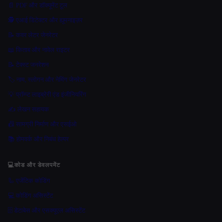
📄 PDF और डॉक्यूमेंट टूल
🕵️ एआई डिटेक्टर और ह्यूमनाइज़र
📝 कवर लेटर जेनरेटर
📖 किताब और नावेल राइटर
📝 टेक्स्ट जनरेशन
🏷️ नाम, स्लोगन और नेमिंग जेनरेटर
💡 प्रॉम्प्ट लाइब्रेरी एंड इंजीनियरिंग
✍️ लेखन सहायक
📠 सामग्री निर्माण और एसईओ
📚 होमवर्क और निबंध हेल्पर
💻
कोड और डेवलपमेंट
🦾 एजेंटिक कोडिंग
💻 कोडिंग असिस्टेंट
🗄️ डेटाबेस और एसक्यूएल असिस्टेंट