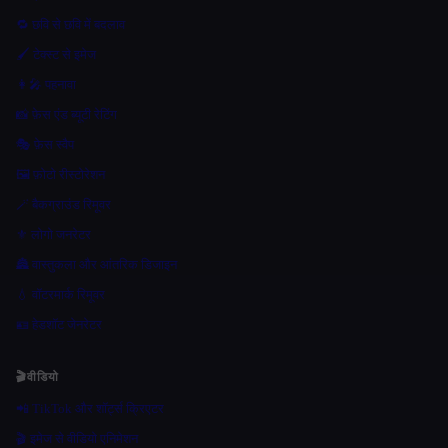
🔁 छवि से छवि में बदलाव
🖌️ टेक्स्ट से इमेज
👩‍🎤 पहनावा
📸 फ़ेस एंड ब्यूटी रेटिंग
🎭 फ़ेस स्वैप
🖼️ फ़ोटो रीस्टोरेशन
🪄 बैकग्राउंड रिमूवर
⚜️ लोगो जनरेटर
🏯 वास्तुकला और आंतरिक डिजाइन
💧 वॉटरमार्क रिमूवर
🪪 हेडशॉट जेनरेटर
🎬
वीडियो
📲 TikTok और शॉर्ट्स क्रिएटर
🎬 इमेज से वीडियो एनिमेशन