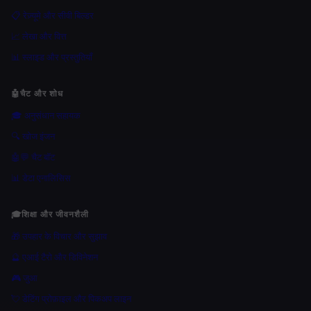
📋 रेज़्यूमे और सीवी बिल्डर
📈 लेखा और वित्त
📊 स्लाइड और प्रस्तुतियाँ
🤖
चैट और शोध
🎓 अनुसंधान सहायक
🔍 खोज इंजन
🤖💬 चैट बॉट
📊 डेटा एनालिसिस
🎓
शिक्षा और जीवनशैली
🎁 उपहार के विचार और सुझाव
🔮 एआई टैरो और डिविनेशन
🎮 जुआ
💘 डेटिंग प्रोफ़ाइल और पिकअप लाइन