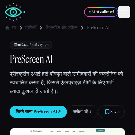
✦
AI से सबमिट करें
घर
श्रेणियाँ
रिक्रूटिंग और एटीएस
PreScreen AI
✍️
🎨
लेखक
डिज़ाइनर
🧑‍💼
रिक्रूटिंग और एटीएस
PreScreen AI
💻
📈
डेवलपर्स
मार्केटर्स
प्रीस्क्रीन एआई हाई वॉल्यूम वाले उम्मीदवारों की स्क्रीनिंग को
स्वचालित करता है, जिससे एंटरप्राइज़ टीमों के लिए भर्ती
🎓
🎬
विद्यार्थी
क्रिएटर्स
ज़्यादा कुशल हो जाती है।.
मिलने जाना
PreScreen AI
↗︎
समीक्षा पढ़ें ↓︎
Save
ब्लॉग
टूल्स की तुलना करें