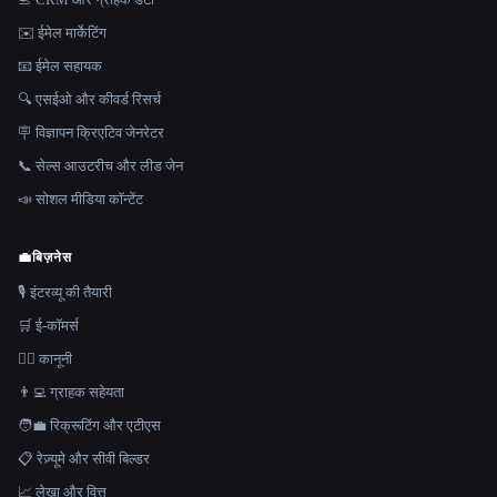
✉️ ईमेल मार्केटिंग
📧 ईमेल सहायक
🔍 एसईओ और कीवर्ड रिसर्च
🪧 विज्ञापन क्रिएटिव जेनरेटर
📞 सेल्स आउटरीच और लीड जेन
📣 सोशल मीडिया कॉन्टेंट
💼
बिज़नेस
🎙️ इंटरव्यू की तैयारी
🛒 ई-कॉमर्स
👩‍⚖️ कानूनी
👨‍💻 ग्राहक सहेयता
🧑‍💼 रिक्रूटिंग और एटीएस
📋 रेज़्यूमे और सीवी बिल्डर
📈 लेखा और वित्त