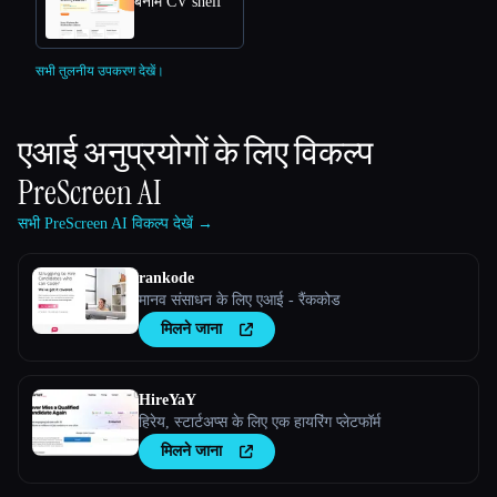
बनाम CV shelf
सभी तुलनीय उपकरण देखें।
एआई अनुप्रयोगों के लिए विकल्प
PreScreen AI
सभी PreScreen AI विकल्प देखें →
rankode
मानव संसाधन के लिए एआई - रैंककोड
मिलने जाना
HireYaY
हिरेय, स्टार्टअप्स के लिए एक हायरिंग प्लेटफॉर्म
मिलने जाना