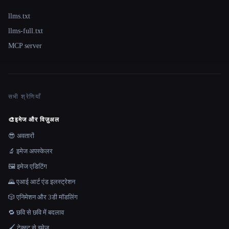
llms.txt
llms-full.txt
MCP server
सभी श्रेणियाँ
🎨
इमेज और विज़ुअल
😎 अवतारों
🔬 इमेज अपस्केलर
🖼️ इमेज एडिटिंग
🌄 एआई आर्ट एंड इलस्ट्रेशन
🎲 एनिमेशन और 3डी मॉडलिंग
🔁 छवि से छवि में बदलाव
🖌️ टेक्स्ट से इमेज