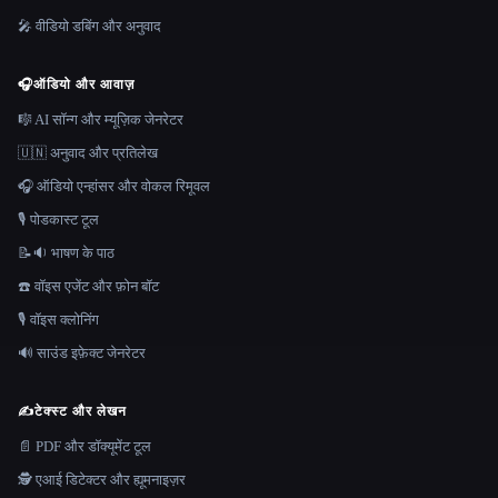
🎤 वीडियो डबिंग और अनुवाद
🎧
ऑडियो और आवाज़
🎼 AI सॉन्ग और म्यूज़िक जेनरेटर
🇺🇳 अनुवाद और प्रतिलेख
🎧 ऑडियो एन्हांसर और वोकल रिमूवल
🎙️ पोडकास्ट टूल
📝🔉 भाषण के पाठ
☎️ वॉइस एजेंट और फ़ोन बॉट
🎙️ वॉइस क्लोनिंग
🔊 साउंड इफ़ेक्ट जेनरेटर
✍️
टेक्स्ट और लेखन
📄 PDF और डॉक्यूमेंट टूल
🕵️ एआई डिटेक्टर और ह्यूमनाइज़र