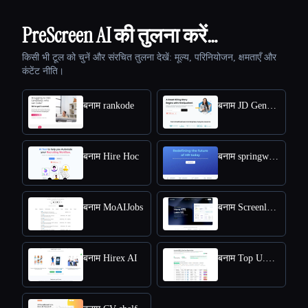
PreScreen AI की तुलना करें…
किसी भी टूल को चुनें और संरचित तुलना देखें: मूल्य, परिनियोजन, क्षमताएँ और
कंटेंट नीति।
बनाम rankode
बनाम JD Generator
बनाम Hire Hoc
बनाम springworks
बनाम MoAIJobs
बनाम Screenloop
बनाम Hirex AI
बनाम Top U.S. New Grads Job