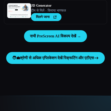
JD Generator
टीम से मिलें - किराया भागफल
मिलने जाना
सभी PreScreen AI विकल्प देखें →
🧑‍💼
श्रेणी से अधिक एप्लिकेशन देखें
रिक्रूटिंग और एटीएस