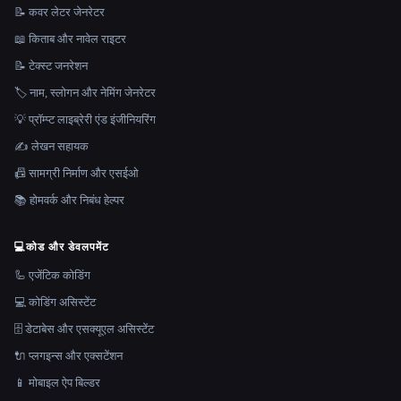
📝 कवर लेटर जेनरेटर
📖 किताब और नावेल राइटर
📝 टेक्स्ट जनरेशन
🏷️ नाम, स्लोगन और नेमिंग जेनरेटर
💡 प्रॉम्प्ट लाइब्रेरी एंड इंजीनियरिंग
✍️ लेखन सहायक
📠 सामग्री निर्माण और एसईओ
📚 होमवर्क और निबंध हेल्पर
💻
कोड और डेवलपमेंट
🦾 एजेंटिक कोडिंग
💻 कोडिंग असिस्टेंट
🗄️ डेटाबेस और एसक्यूएल असिस्टेंट
🔌 प्लगइन्स और एक्सटेंशन
📱 मोबाइल ऐप बिल्डर