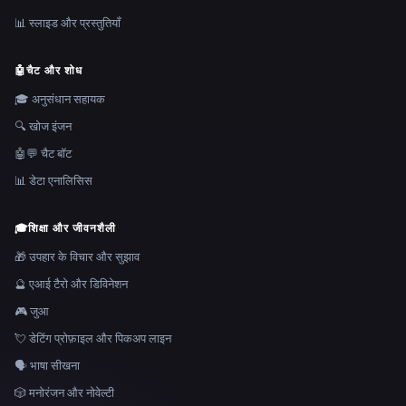
📊 स्लाइड और प्रस्तुतियाँ
🤖
चैट और शोध
🎓 अनुसंधान सहायक
🔍 खोज इंजन
🤖💬 चैट बॉट
📊 डेटा एनालिसिस
🎓
शिक्षा और जीवनशैली
🎁 उपहार के विचार और सुझाव
🔮 एआई टैरो और डिविनेशन
🎮 जुआ
💘 डेटिंग प्रोफ़ाइल और पिकअप लाइन
🗣️ भाषा सीखना
🎲 मनोरंजन और नोवेल्टी