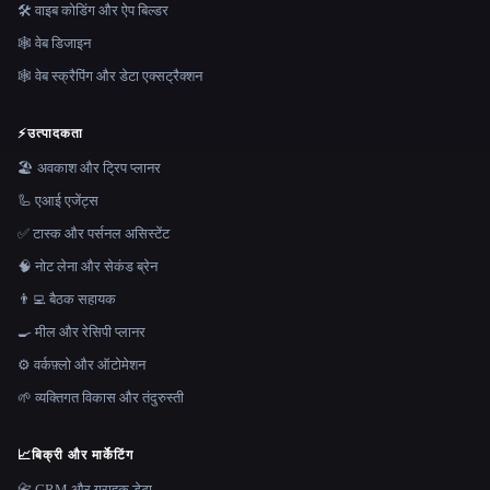
🛠️ वाइब कोडिंग और ऐप बिल्डर
🕸 वेब डिजाइन
🕸️ वेब स्क्रैपिंग और डेटा एक्सट्रैक्शन
⚡
उत्पादकता
🏖 अवकाश और ट्रिप प्लानर
🦾 एआई एजेंट्स
✅ टास्क और पर्सनल असिस्टेंट
🧠 नोट लेना और सेकंड ब्रेन
👨‍💻 बैठक सहायक
🍳 मील और रेसिपी प्लानर
⚙️ वर्कफ़्लो और ऑटोमेशन
🌱 व्यक्तिगत विकास और तंदुरुस्ती
📈
बिक्री और मार्केटिंग
📇 CRM और ग्राहक डेटा