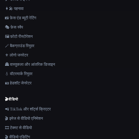
👩‍🎤 पहनावा
📸 फ़ेस एंड ब्यूटी रेटिंग
🎭 फ़ेस स्वैप
🖼️ फ़ोटो रीस्टोरेशन
🪄 बैकग्राउंड रिमूवर
⚜️ लोगो जनरेटर
🏯 वास्तुकला और आंतरिक डिजाइन
💧 वॉटरमार्क रिमूवर
🪪 हेडशॉट जेनरेटर
🎬
वीडियो
📲 TikTok और शॉर्ट्स क्रिएटर
🎬 इमेज से वीडियो एनिमेशन
🎞️ टेक्स्ट से वीडियो
🎬 वीडियो एडिटिंग