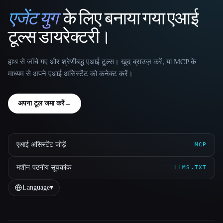
एजेंट युग
के लिए बनाया गया एआई
That AI Collection
टूल्स डायरेक्टरी।
हाथ से जाँचे गए और श्रेणीबद्ध एआई टूल्स। खुद ब्राउज़ करें, या MCP के
माध्यम से अपने एआई असिस्टेंट को कनेक्ट करें।
अपना टूल जमा करें
→
एआई असिस्टेंट जोड़ें
MCP
मशीन-पठनीय सूचकांक
LLMS.TXT
Language
▾