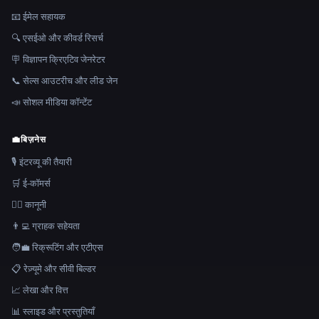
📧 ईमेल सहायक
🔍 एसईओ और कीवर्ड रिसर्च
🪧 विज्ञापन क्रिएटिव जेनरेटर
📞 सेल्स आउटरीच और लीड जेन
📣 सोशल मीडिया कॉन्टेंट
💼
बिज़नेस
🎙️ इंटरव्यू की तैयारी
🛒 ई-कॉमर्स
👩‍⚖️ कानूनी
👨‍💻 ग्राहक सहेयता
🧑‍💼 रिक्रूटिंग और एटीएस
📋 रेज़्यूमे और सीवी बिल्डर
📈 लेखा और वित्त
📊 स्लाइड और प्रस्तुतियाँ