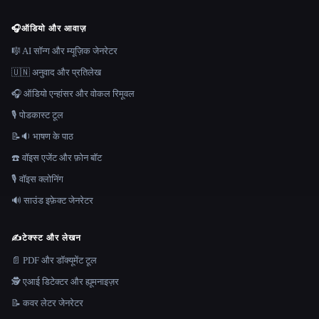
🎧
ऑडियो और आवाज़
🎼 AI सॉन्ग और म्यूज़िक जेनरेटर
🇺🇳 अनुवाद और प्रतिलेख
🎧 ऑडियो एन्हांसर और वोकल रिमूवल
🎙️ पोडकास्ट टूल
📝🔉 भाषण के पाठ
☎️ वॉइस एजेंट और फ़ोन बॉट
🎙️ वॉइस क्लोनिंग
🔊 साउंड इफ़ेक्ट जेनरेटर
✍️
टेक्स्ट और लेखन
📄 PDF और डॉक्यूमेंट टूल
🕵️ एआई डिटेक्टर और ह्यूमनाइज़र
📝 कवर लेटर जेनरेटर