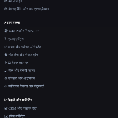
🕸 वेब डिजाइन
🕸️ वेब स्क्रैपिंग और डेटा एक्सट्रैक्शन
⚡
उत्पादकता
🏖 अवकाश और ट्रिप प्लानर
🦾 एआई एजेंट्स
✅ टास्क और पर्सनल असिस्टेंट
🧠 नोट लेना और सेकंड ब्रेन
👨‍💻 बैठक सहायक
🍳 मील और रेसिपी प्लानर
⚙️ वर्कफ़्लो और ऑटोमेशन
🌱 व्यक्तिगत विकास और तंदुरुस्ती
📈
बिक्री और मार्केटिंग
📇 CRM और ग्राहक डेटा
✉️ ईमेल मार्केटिंग