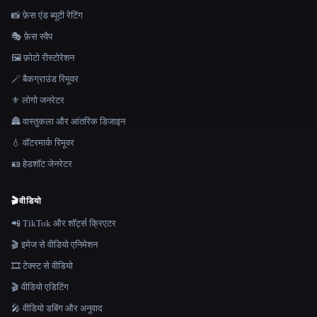
📸 फ़ेस एंड ब्यूटी रेटिंग
🎭 फ़ेस स्वैप
🖼️ फ़ोटो रीस्टोरेशन
🪄 बैकग्राउंड रिमूवर
⚜️ लोगो जनरेटर
🏯 वास्तुकला और आंतरिक डिजाइन
💧 वॉटरमार्क रिमूवर
🪪 हेडशॉट जेनरेटर
🎬
वीडियो
📲 TikTok और शॉर्ट्स क्रिएटर
🎬 इमेज से वीडियो एनिमेशन
🎞️ टेक्स्ट से वीडियो
🎬 वीडियो एडिटिंग
🎤 वीडियो डबिंग और अनुवाद