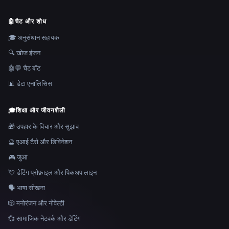
🤖
चैट और शोध
🎓 अनुसंधान सहायक
🔍 खोज इंजन
🤖💬 चैट बॉट
📊 डेटा एनालिसिस
🎓
शिक्षा और जीवनशैली
🎁 उपहार के विचार और सुझाव
🔮 एआई टैरो और डिविनेशन
🎮 जुआ
💘 डेटिंग प्रोफ़ाइल और पिकअप लाइन
🗣️ भाषा सीखना
🎲 मनोरंजन और नोवेल्टी
💞 सामाजिक नेटवर्क और डेटिंग