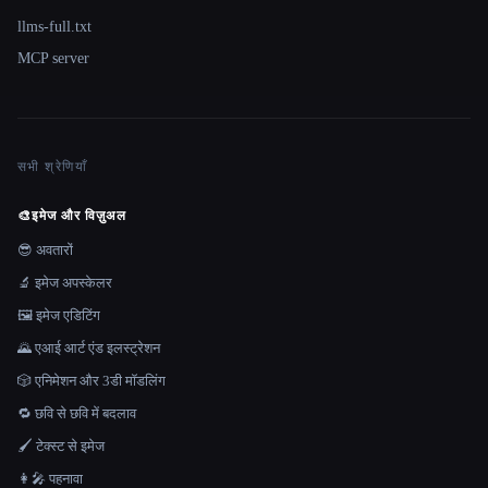
llms-full.txt
MCP server
सभी श्रेणियाँ
🎨
इमेज और विज़ुअल
😎 अवतारों
🔬 इमेज अपस्केलर
🖼️ इमेज एडिटिंग
🌄 एआई आर्ट एंड इलस्ट्रेशन
🎲 एनिमेशन और 3डी मॉडलिंग
🔁 छवि से छवि में बदलाव
🖌️ टेक्स्ट से इमेज
👩‍🎤 पहनावा