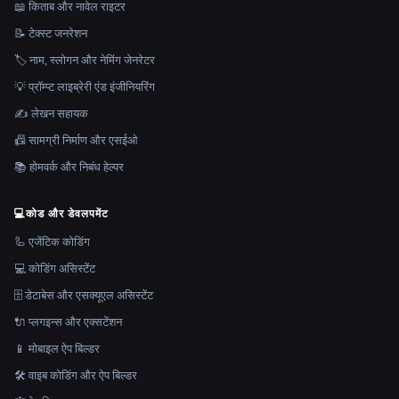
📖 किताब और नावेल राइटर
📝 टेक्स्ट जनरेशन
🏷️ नाम, स्लोगन और नेमिंग जेनरेटर
💡 प्रॉम्प्ट लाइब्रेरी एंड इंजीनियरिंग
✍️ लेखन सहायक
📠 सामग्री निर्माण और एसईओ
📚 होमवर्क और निबंध हेल्पर
💻
कोड और डेवलपमेंट
🦾 एजेंटिक कोडिंग
💻 कोडिंग असिस्टेंट
🗄️ डेटाबेस और एसक्यूएल असिस्टेंट
🔌 प्लगइन्स और एक्सटेंशन
📱 मोबाइल ऐप बिल्डर
🛠️ वाइब कोडिंग और ऐप बिल्डर