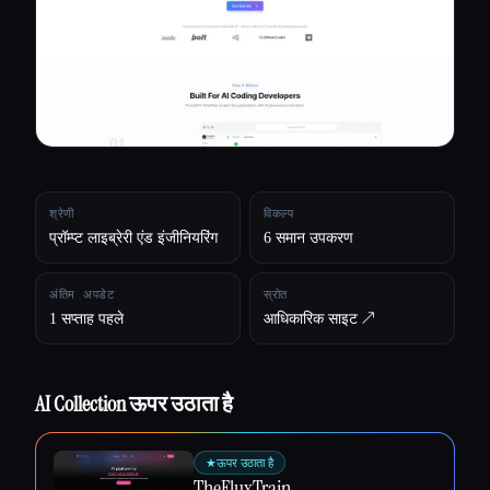
सभी श्रेणियाँ
हमारे बारे में
श्रेणी
विकल्प
प्रॉम्प्ट लाइब्रेरी एंड इंजीनियरिंग
6 समान उपकरण
अंतिम अपडेट
स्रोत
1 सप्ताह पहले
आधिकारिक साइट ↗︎
AI Collection ऊपर उठाता है
★
ऊपर उठाता है
Esc
TheFluxTrain