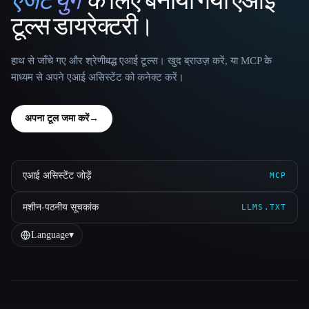
एजेंट युग
के लिए बनाया गया एआई
That AI Collection
टूल्स डायरेक्टरी।
हाथ से जाँचे गए और श्रेणीबद्ध एआई टूल्स। खुद ब्राउज़ करें, या MCP के
माध्यम से अपने एआई असिस्टेंट को कनेक्ट करें।
अपना टूल जमा करें
→
एआई असिस्टेंट जोड़ें
MCP
मशीन-पठनीय सूचकांक
LLMS.TXT
Language
▾