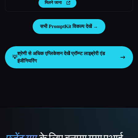
मिलने जाना
सभी PromptKit विकल्प देखें →
श्रेणी से अधिक एप्लिकेशन देखें
प्रॉम्प्ट लाइब्रेरी एंड
💡
इंजीनियरिंग